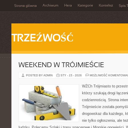
Archiwum
Hera
Kategorie
Kontekst
Strona główna
Spis T
TRZEŹWOŚĆ
WEEKEND W TRÓJMIEŚCIE
POSTED BY ADMIN
STY - 15 - 2026
MOŻLIWOŚĆ KOMENTOWA
WŻCh Trójmiasto to przestrz
którzy szukają drogi łącze
codziennością. Strona inter
Trójmieście została pomyśl
drogowskaz dla każdego, k
nie tylko ogłoszenia, ale te
ludzku. Polecamy Szlaki i trasy spacerowe i Morskie opowieści.