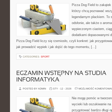
Pizza Dog Field to zakątek
którzy chcą poznawać wszy
legendarnym plackiem. To s
odsłonie, ale także o aroma
wypieczonym ciastem, ciąg
dodatkami dopasowanymi do
Pizza Dog Field liczy się rzemiosło, czyli konkret: jak przygotowa
jak prowadzić wypiek i jak dojść do tego momentu, […]
CATEGORIES:
SPORT
EGZAMIN WSTĘPNY NA STUDIA –
INFORMATYKA
POSTED BY ADMIN
STY - 12 - 2026
MOŻLIWOŚĆ KOMENTOWA
Nie mogę pomóc w tworzeniu
wycieki lub oszukiwanie na
przygotować bardzo długi o