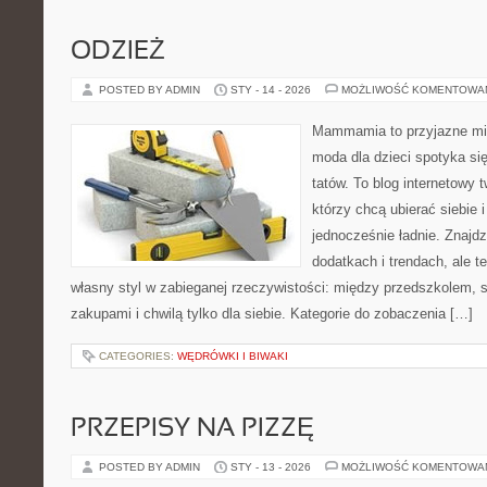
ODZIEŻ
POSTED BY ADMIN
STY - 14 - 2026
MOŻLIWOŚĆ KOMENTOWA
Mammamia to przyjazne mie
moda dla dzieci spotyka si
tatów. To blog internetowy 
którzy chcą ubierać siebie 
jednocześnie ładnie. Znajdz
dodatkach i trendach, ale t
własny styl w zabieganej rzeczywistości: między przedszkolem, 
zakupami i chwilą tylko dla siebie. Kategorie do zobaczenia […]
CATEGORIES:
WĘDRÓWKI I BIWAKI
PRZEPISY NA PIZZĘ
POSTED BY ADMIN
STY - 13 - 2026
MOŻLIWOŚĆ KOMENTOWA