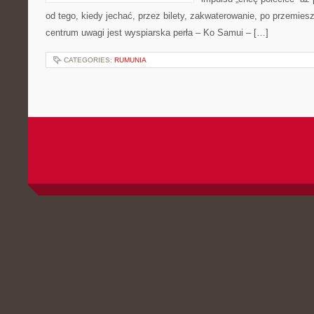
od tego, kiedy jechać, przez bilety, zakwaterowanie, po przemiesz
centrum uwagi jest wyspiarska perła – Ko Samui – […]
CATEGORIES:
RUMUNIA