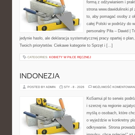
formą z odżywianiem i pra
strona www.dawidulinski.pl
to, aby pomagać osoby z oko
całej Polski w podróży do 
personalny Piła – Dawid | Tre
jedynie hasło, ale deklaracja systematycznej pracy opartej o plan
Twoich priorytetów. Ciekawe kategorie to Sprzęt i […]
CATEGORIES:
KOBIETY W PIŁCE RĘCZNEJ
INDONEZJA
POSTED BY ADMIN
STY - 8 - 2026
MOŻLIWOŚĆ KOMENTOWAN
KoSamui.pl to serwis podróż
i szerzej na regionie azjat
myślą o osobach, które ch
o wyjeździe w konkretny pl
odkrywanie. Strona prowadz
impulsu „chcę polecieć” aż