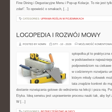
Fine Dining i Degustacyjne Menu i Pop-up Kolacje. To nie jest tylk
zdań”. To opowieść o smakach, […]
CATEGORIES:
UPRAWA ROŚLIN W POJEMNIKACH
LOGOPEDIA I ROZWÓJ MOWY
POSTED BY ADMIN
STY - 10 - 2026
MOŻLIWOŚĆ KOMENTOWA
sptopolka.pl to praktyczna
w podstawówce najważniejs
podpowiedziom na ciekawe 
w codziennym rozwijaniu um
którym młody człowiek moż
tata znajdzie konkret do m
dostanie rozwiązania gotowe do wdrożenia na lekcji i poza nią. P
Etyka. Ideą serwisu jest usprawnienie procesu nauki tak, aby był 
W […]
CATEGORIES:
BEZPIECZEŃSTWO W SIECI