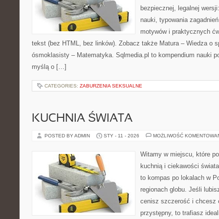
bezpiecznej, legalnej wersj
nauki, typowania zagadnień
motywów i praktycznych ćw
tekst (bez HTML, bez linków). Zobacz także Matura – Wiedza o s
ósmoklasisty – Matematyka. Sqlmedia.pl to kompendium nauki p
myślą o […]
CATEGORIES:
ZABURZENIA SEKSUALNE
KUCHNIA ŚWIATA
POSTED BY ADMIN
STY - 11 - 2026
MOŻLIWOŚĆ KOMENTOWA
Witamy w miejscu, które p
kuchnią i ciekawości świat
to kompas po lokalach w P
regionach globu. Jeśli lub
cenisz szczerość i chcesz 
przystępny, to trafiasz idea