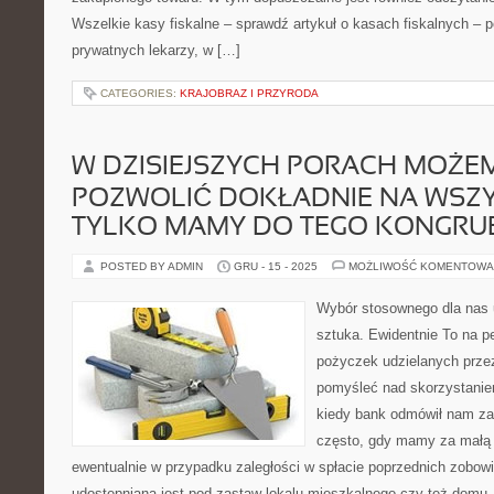
Wszelkie kasy fiskalne – sprawdź artykuł o kasach fiskalnych – 
prywatnych lekarzy, w […]
CATEGORIES:
KRAJOBRAZ I PRZYRODA
W DZISIEJSZYCH PORACH MOŻEM
POZWOLIĆ DOKŁADNIE NA WSZYS
TYLKO MAMY DO TEGO KONGRU
POSTED BY ADMIN
GRU - 15 - 2025
MOŻLIWOŚĆ KOMENTOWA
Wybór stosownego dla nas u
sztuka. Ewidentnie To na p
pożyczek udzielanych przez
pomyśleć nad skorzystaniem 
kiedy bank odmówił nam zap
często, gdy mamy za małą 
ewentualnie w przypadku zaległości w spłacie poprzednich zobo
udostępniana jest pod zastaw lokalu mieszkalnego czy też domu –