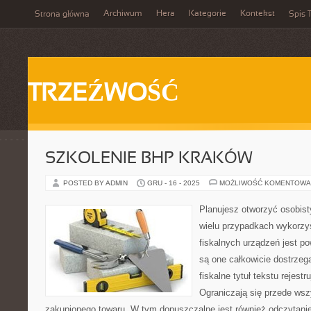
Archiwum
Hera
Kategorie
Kontekst
Strona główna
Spis T
TRZEŹWOŚĆ
SZKOLENIE BHP KRAKÓW
POSTED BY ADMIN
GRU - 16 - 2025
MOŻLIWOŚĆ KOMENTOWA
Planujesz otworzyć osobis
wielu przypadkach wykorzy
fiskalnych urządzeń jest 
są one całkowicie dostrzeg
fiskalne tytuł tekstu rejestr
Ograniczają się przede wsz
zakupionego towaru. W tym dopuszczalne jest również odczytanie