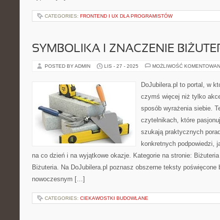
CATEGORIES:
FRONTEND I UX DLA PROGRAMISTÓW
SYMBOLIKA I ZNACZENIE BIŻUTER
POSTED BY ADMIN
LIS - 27 - 2025
MOŻLIWOŚĆ KOMENTOWAN
DoJubilera.pl to portal, w k
czymś więcej niż tylko akc
sposób wyrażenia siebie. T
czytelnikach, które pasjonuj
szukają praktycznych porad
konkretnych podpowiedzi, j
na co dzień i na wyjątkowe okazje. Kategorie na stronie: Biżuteri
Biżuteria. Na DoJubilera.pl poznasz obszerne teksty poświęcone b
nowoczesnym […]
CATEGORIES:
CIEKAWOSTKI BUDOWLANE