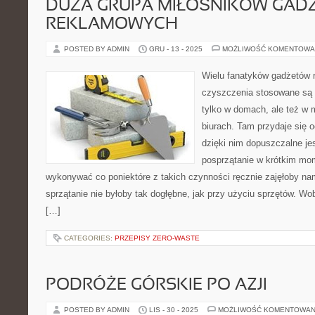
DUŻA GRUPA MIŁOŚNIKÓW GAD
REKLAMOWYCH
POSTED BY ADMIN
GRU - 13 - 2025
MOŻLIWOŚĆ KOMENTOWA
Wielu fanatyków gadżetów 
czyszczenia stosowane są 
tylko w domach, ale też w 
biurach. Tam przydaje się o
dzięki nim dopuszczalne je
posprzątanie w krótkim mo
wykonywać co poniektóre z takich czynności ręcznie zajęłoby nam
sprzątanie nie byłoby tak dogłębne, jak przy użyciu sprzętów. Wo
[…]
CATEGORIES:
PRZEPISY ZERO-WASTE
PODRÓŻE GÓRSKIE PO AZJI
POSTED BY ADMIN
LIS - 30 - 2025
MOŻLIWOŚĆ KOMENTOWAN