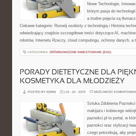
Nowe Technologie, Innowacj
którym pasja do technologii
a trudne pojęcia są tłumac
Ciekawe kategorie: Rozwój osobisty z technologią i Historia tech
odwiedzający znajdzie szczegółowe treści dotyczące AI, machin
robotów, Internetu Rzeczy, cloud computingu, ochrony danych, a 
CATEGORIES:
ZRÓWNOWAŻONE INWESTOWANIE (ESG)
PORADY DIETETYCZNE DLA PIĘKN
KOSMETYKA DLA MŁODZIEŻY
POSTED BY ADMIN
LIS - 26 - 2025
MOŻLIWOŚĆ KOMENTOWAN
Sztuka Zdobienia Paznokci 
makijażu i kobiecego wdzię
paznokci.pl to portal, w któ
paznokci oraz stylizacji tw
czego potrzebują, aby proj