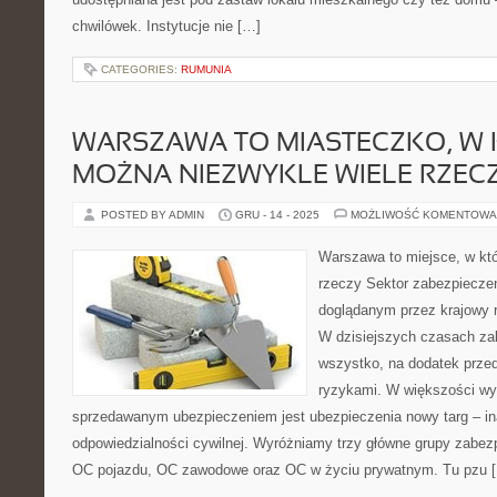
chwilówek. Instytucje nie […]
CATEGORIES:
RUMUNIA
WARSZAWA TO MIASTECZKO, W
MOŻNA NIEZWYKLE WIELE RZEC
POSTED BY ADMIN
GRU - 14 - 2025
MOŻLIWOŚĆ KOMENTOWA
Warszawa to miejsce, w kt
rzeczy Sektor zabezpiecze
doglądanym przez krajowy r
W dzisiejszych czasach za
wszystko, na dodatek przed
ryzykami. W większości wy
sprzedawanym ubezpieczeniem jest ubezpieczenia nowy targ – in
odpowiedzialności cywilnej. Wyróżniamy trzy główne grupy zabe
OC pojazdu, OC zawodowe oraz OC w życiu prywatnym. Tu pzu 