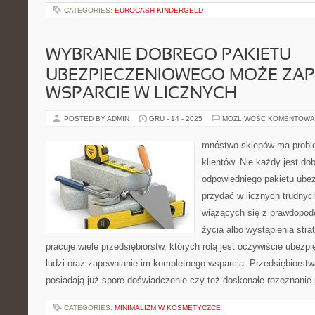
CATEGORIES:
EUROCASH KINDERGELD
WYBRANIE DOBREGO PAKIETU
UBEZPIECZENIOWEGO MOŻE ZA
WSPARCIE W LICZNYCH
POSTED BY ADMIN
GRU - 14 - 2025
MOŻLIWOŚĆ KOMENTOWA
mnóstwo sklepów ma probl
klientów. Nie każdy jest d
odpowiedniego pakietu ube
przydać w licznych trudnyc
wiążących się z prawdopod
życia albo wystąpienia stra
pracuje wiele przedsiębiorstw, których rolą jest oczywiście ubez
ludzi oraz zapewnianie im kompletnego wsparcia. Przedsiębiorstw
posiadają już spore doświadczenie czy też doskonałe rozeznanie
CATEGORIES:
MINIMALIZM W KOSMETYCZCE