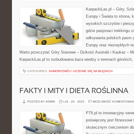
KarpackiLas.pl – Góry, Szl
Europy i Świata to strona, 
wysokich szczytów i pieszy
gdzie pasjonaci trekkingu z
odkrywania polskich pasm g
Europy oraz niezwykłych re
Warto przeczytać Góry Stanowe – Dzikość Australii i Kaukaz – M
KarpackiLas.pl to rozbudowana baza wiedzy o terenach górskich,
CATEGORIES:
SAMOROZWÓJ I UCZENIE SIĘ NA BŁĘDACH
FAKTY I MITY I DIETA ROŚLINNA
POSTED BY ADMIN
LIS - 29 - 2025
MOŻLIWOŚĆ KOMENTOWAN
PT6.pl to innowacyjny serwi
poświęcony jest fitnessowi
skutecznym ćwiczeniom dl