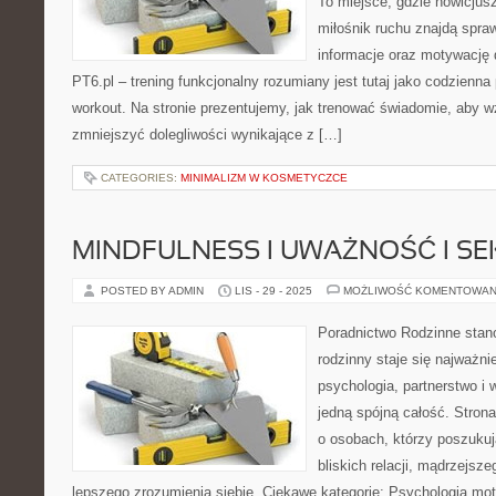
To miejsce, gdzie nowicjusz
miłośnik ruchu znajdą spra
informacje oraz motywację d
PT6.pl – trening funkcjonalny rozumiany jest tutaj jako codzienna 
workout. Na stronie prezentujemy, jak trenować świadomie, aby w
zmniejszyć dolegliwości wynikające z […]
CATEGORIES:
MINIMALIZM W KOSMETYCZCE
MINDFULNESS I UWAŻNOŚĆ I S
POSTED BY ADMIN
LIS - 29 - 2025
MOŻLIWOŚĆ KOMENTOWAN
Poradnictwo Rodzinne stano
rodzinny staje się najważn
psychologia, partnerstwo i 
jedną spójną całość. Stron
o osobach, którzy poszukuj
bliskich relacji, mądrzejsz
lepszego zrozumienia siebie. Ciekawe kategorie: Psychologia mot