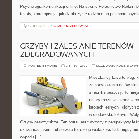
Psychologia komunikacji online. Na stronie Poradnictwo Rodzin
teksty, które opisują, jak działa życie rodzinne na poziomie psyc
CATEGORIES:
KOSMETYKI ZERO WASTE
GRZYBY I ZALESIANIE TERENÓW
ZDEGRADOWANYCH
POSTED BY ADMIN
LIS - 29 - 2025
MOŻLIWOŚĆ KOMENTOWAN
Mieszkańcy Lasu to blog, k
zafascynowania do świata n
strażnika puszczy. To miej
natury może wsiąknąć w op
istotach leśnych i cichych 
w środowisku leśnym. Wpływ
Grzyby pasożytnicze. Ten portal jest tworzony z perspektywy leśn
czuwa nad lasem i obserwuje to, czego większość ludzi nigdy ni
wypadu […]