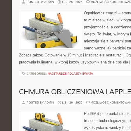
POSTED BY ADMIN
LIS - 26 - 2025
MOŻLIWOŚĆ KOMENTOWAN
Ogorkiewicz.com.pl – stro
to miejsce w sieci, w którym
przyjemnością, a codzienne
święto. To świat, w który
mieszają się z barwami potr
samo ważne jak bardziej z
Zobacz także: Gotowanie w 15 minut i Inspiracje z restauracji. 
pracownia kulinarna, w której każdy użytkownik znajdzie coś dla 
CATEGORIES:
NAJSTARSZE POJAZDY ŚWIATA
CHMURA OBLICZENIOWA I APPL
POSTED BY ADMIN
LIS - 26 - 2025
MOŻLIWOŚĆ KOMENTOWAN
RedSMS.pl to portal skupi
trendom technologicznym 
wykorzystaniu wiedzy tech