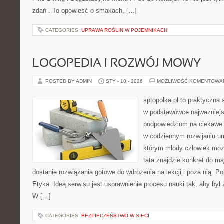
zdań”. To opowieść o smakach, […]
CATEGORIES:
UPRAWA ROŚLIN W POJEMNIKACH
LOGOPEDIA I ROZWÓJ MOWY
POSTED BY ADMIN
STY - 10 - 2026
MOŻLIWOŚĆ KOMENTOWA
sptopolka.pl to praktyczna
w podstawówce najważniejs
podpowiedziom na ciekawe 
w codziennym rozwijaniu um
którym młody człowiek moż
tata znajdzie konkret do m
dostanie rozwiązania gotowe do wdrożenia na lekcji i poza nią. P
Etyka. Ideą serwisu jest usprawnienie procesu nauki tak, aby był 
W […]
CATEGORIES:
BEZPIECZEŃSTWO W SIECI