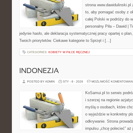
strona www.dawidulinski.pl
to, aby pomagać osoby z oko
całej Polski w podróży do 
personalny Piła – Dawid | Tre
jedynie hasło, ale deklaracja systematycznej pracy opartej o plan
Twoich priorytetów. Ciekawe kategorie to Sprzęt i […]
CATEGORIES:
KOBIETY W PIŁCE RĘCZNEJ
INDONEZJA
POSTED BY ADMIN
STY - 8 - 2026
MOŻLIWOŚĆ KOMENTOWAN
KoSamui.pl to serwis podróż
i szerzej na regionie azjat
myślą o osobach, które ch
o wyjeździe w konkretny pl
odkrywanie. Strona prowadz
impulsu „chcę polecieć” aż