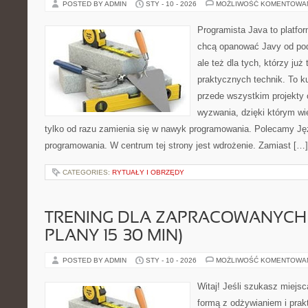
POSTED BY ADMIN
STY - 10 - 2026
MOŻLIWOŚĆ KOMENTOWA
Programista Java to platfo
chcą opanować Javy od pod
ale też dla tych, którzy już
praktycznych technik. To ku
przede wszystkim projekty 
wyzwania, dzięki którym wie
tylko od razu zamienia się w nawyk programowania. Polecamy Ję
programowania. W centrum tej strony jest wdrożenie. Zamiast […]
CATEGORIES:
RYTUAŁY I OBRZĘDY
TRENING DLA ZAPRACOWANYCH 
PLANY 15–30 MIN)
POSTED BY ADMIN
STY - 10 - 2026
MOŻLIWOŚĆ KOMENTOWA
Witaj! Jeśli szukasz miejsc
formą z odżywianiem i pra