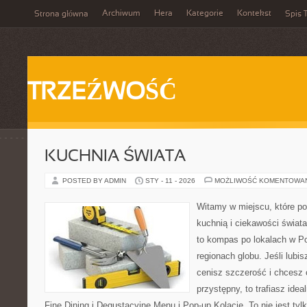
Archiwum
Hera
Kategorie
Kontekst
Strona główna
Spis T
TRZEŹWOŚĆ
KUCHNIA ŚWIATA
POSTED BY ADMIN
STY - 11 - 2026
MOŻLIWOŚĆ KOMENTOWA
Witamy w miejscu, które p
kuchnią i ciekawości świat
to kompas po lokalach w P
regionach globu. Jeśli lub
cenisz szczerość i chcesz 
przystępny, to trafiasz idea
Fine Dining i Degustacyjne Menu i Pop-up Kolacje. To nie jest tylk