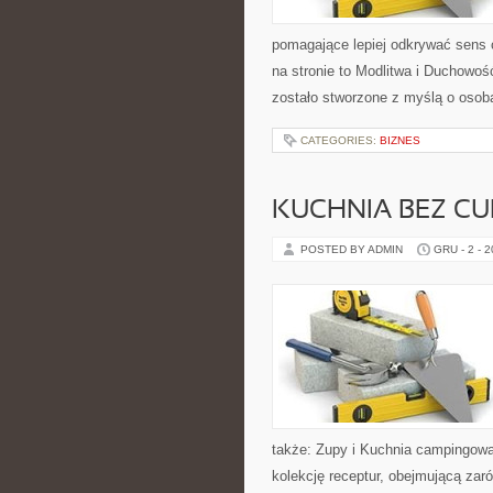
pomagające lepiej odkrywać sens
na stronie to Modlitwa i Duchowo
zostało stworzone z myślą o osoba
CATEGORIES:
BIZNES
KUCHNIA BEZ CU
POSTED BY ADMIN
GRU - 2 - 
także: Zupy i Kuchnia campingowa 
kolekcję receptur, obejmującą zar