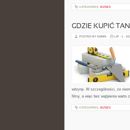
CATEGORIES:
BIZNES
GDZIE KUPIĆ TA
POSTED BY ADMIN
LIP - 1 - 2
witrynę. W szczególności, że nie
filmy, a więc bez wątpienia warto 
CATEGORIES:
BIZNES