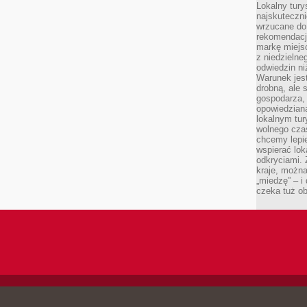
Lokalny tury
najskuteczn
wrzucane do 
rekomendacj
markę miejs
z niedzielne
odwiedzin ni
Warunek jes
drobną, ale 
gospodarza, 
opowiedzianą
lokalnym tur
wolnego czas
chcemy lepie
wspierać lok
odkryciami.
kraje, można
„miedzę” – i
czeka tuż o