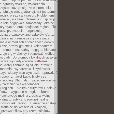
rowe, miejsca pamięci, lokalne muzea,
a agroturystyczne, wydarzenia
Często okazuje się, że w promieniu
 istnieje więcej atrakcji, niż jesteśmy
wiedzić przez cały sezon. Problemem
 miejsc, ale brak informacji i inspiracji.
ą rolę odgrywają samorządy, lokalne
turystyczne oraz pasjonaci regionu. To
apy, przewodniki, organizują
 dbają o oznakowanie szlaków. Coraz
 działania przenoszą się do świata
rofile w mediach społecznościowych,
nicze, strony gminne z kalendarzem
ęki temu mieszkańcy mogą na bieżąco
zieje się w okolicy i planować krótkie,
ypady. Do promocji lokalnych atrakcji
rawdza się dedykowana
platforma
a której zebrane są szlaki, atrakcje,
tronomia i wydarzenia. Użytkownik
ożyć własny plan wycieczki, sprawdzić
h osób, a nawet kupić bilety czy
ć nocleg. Dla małych przedsiębiorców
y zaistnieć w świadomości
regionu – nie tylko turystów z daleka.
ńców – wygodne narzędzie, które
o ciekawego można zrobić w wolny
alna turystyka to również realne
 gospodarki regionu. Pieniądze zostają
 trafiając do właścicieli knajpek,
, przewodników czy rzemieślników.