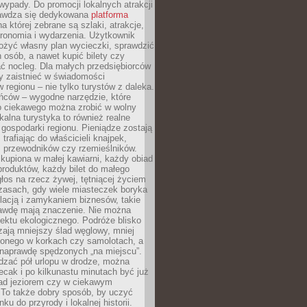
ypady. Do promocji lokalnych atrakcji
rawdza się dedykowana
platforma
a której zebrane są szlaki, atrakcje,
tronomia i wydarzenia. Użytkownik
ożyć własny plan wycieczki, sprawdzić
h osób, a nawet kupić bilety czy
ć nocleg. Dla małych przedsiębiorców
y zaistnieć w świadomości
regionu – nie tylko turystów z daleka.
ńców – wygodne narzędzie, które
o ciekawego można zrobić w wolny
alna turystyka to również realne
 gospodarki regionu. Pieniądze zostają
 trafiając do właścicieli knajpek,
, przewodników czy rzemieślników.
kupiona w małej kawiarni, każdy obiad
produktów, każdy bilet do małego
os na rzecz żywej, tętniącej życiem
zasach, gdy wiele miasteczek boryka
lacją i zamykaniem biznesów, takie
awdę mają znaczenie. Nie można
ektu ekologicznego. Podróże blisko
ają mniejszy ślad węglowy, mniej
onego w korkach czy samolotach, a
 naprawdę spędzonych „na miejscu”.
dzać pół urlopu w drodze, można
cak i po kilkunastu minutach być już
nad jeziorem czy w ciekawym
 To także dobry sposób, by uczyć
ku do przyrody i lokalnej historii.