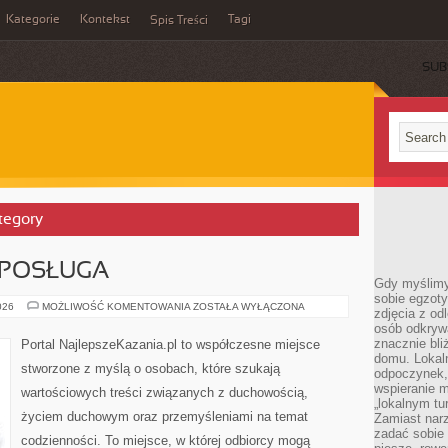
Kategorie
Kontekst
Tagi
Spis Treści
SUB
ategory
 POSŁUGA
Gdy myślimy
sobie egzoty
DUCHOWNI
026
MOŻLIWOŚĆ KOMENTOWANIA
ZOSTAŁA WYŁĄCZONA
zdjęcia z od
I
osób odkrywa
ICH
POSŁUGA
znacznie bli
Portal NajlepszeKazania.pl to współczesne miejsce
domu. Lokal
stworzone z myślą o osobach, które szukają
odpoczynek, 
wspieranie m
wartościowych treści związanych z duchowością,
„lokalnym tu
życiem duchowym oraz przemyśleniami na temat
Zamiast narz
zadać sobie 
codzienności. To miejsce, w której odbiorcy mogą