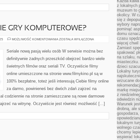
Każda kawa 
z lokalnych 
muzeum to gł
okolicy. W c
się z depopu
wybory napr
NIE GRY KOMPUTEROWE?
pominąć asp
domu oznacz
czasu spędz
GDZIE
025
MOŻLIWOŚĆ KOMENTOWANIA
ZOSTAŁA WYŁĄCZONA
KUPIĆ
więcej chwil
TANIE
Zamiast spę
GRY
Seriale nową pasją wielu osób W serwisie można bez
spakować ple
KOMPUTEROWE?
na szlaku, 
definitywnie żadnych przeszkód obejrzeć bardzo wiele
miasteczku.
świetnych filmów oraz seriali TV. Oczywiście filmy
dzieci szacun
Lokalny tury
online umieszczone na stronie www.filmykino.pl są w
najskuteczn
wrzucane do 
100% bezpłatne, toteż jeśli interesują Ciebie filmy online
rekomendacj
za darmo, powinieneś bez dwóch zdań zajrzeć na
markę miejs
z niedzielne
mal codziennie na stronie zamieszczane są nowe darmowe
odwiedzin ni
zajrzeć na witrynę. Oczywiście jest również możliwość […]
Warunek jes
drobną, ale 
gospodarza, 
opowiedzianą
lokalnym tur
wolnego czas
chcemy lepie
wspierać lok