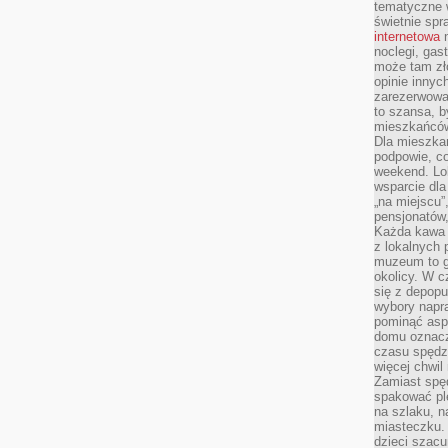
tematyczne w
świetnie sp
internetowa
n
noclegi, gas
może tam zł
opinie innyc
zarezerwowa
to szansa, b
mieszkańców 
Dla mieszka
podpowie, c
weekend. Lok
wsparcie dla
„na miejscu”,
pensjonatów
Każda kawa 
z lokalnych 
muzeum to gł
okolicy. W c
się z depopu
wybory napr
pominąć asp
domu oznacz
czasu spędz
więcej chwil
Zamiast spę
spakować ple
na szlaku, 
miasteczku.
dzieci szacun