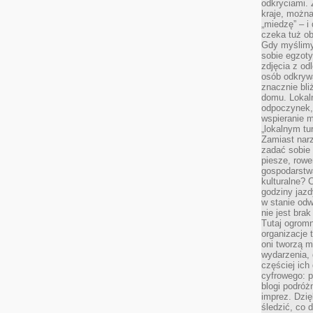
odkryciami.
kraje, można
„miedzę” – i
czeka tuż o
Gdy myślimy
sobie egzoty
zdjęcia z od
osób odkrywa
znacznie bli
domu. Lokal
odpoczynek, 
wspieranie m
„lokalnym tu
Zamiast narz
zadać sobie 
piesze, rowe
gospodarstw
kulturalne? 
godziny jazdy
w stanie od
nie jest brak
Tutaj ogromn
organizacje 
oni tworzą m
wydarzenia,
częściej ich
cyfrowego: p
blogi podróż
imprez. Dzi
śledzić, co d