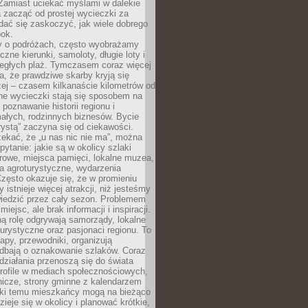
 Zamiast uciekać myślami w dalekie
 zacząć od prostej wycieczki za
 dać się zaskoczyć, jak wiele dobrego
bok.
 o podróżach, często wyobrażamy
czne kierunki, samoloty, długie loty i
ległych plaż. Tymczasem coraz więcej
, że prawdziwe skarby kryją się
żej – czasem kilkanaście kilometrów od
ne wycieczki stają się sposobem na
poznawanie historii regionu i
ałych, rodzinnych biznesów. Bycie
rystą” zaczyna się od ciekawości.
ekać, że „u nas nic nie ma”, można
pytanie: jakie są w okolicy szlaki
rowe, miejsca pamięci, lokalne muzea,
a agroturystyczne, wydarzenia
Często okazuje się, że w promieniu
 istnieje więcej atrakcji, niż jesteśmy
wiedzić przez cały sezon. Problemem
 miejsc, ale brak informacji i inspiracji.
ą rolę odgrywają samorządy, lokalne
turystyczne oraz pasjonaci regionu. To
apy, przewodniki, organizują
 dbają o oznakowanie szlaków. Coraz
 działania przenoszą się do świata
rofile w mediach społecznościowych,
nicze, strony gminne z kalendarzem
ęki temu mieszkańcy mogą na bieżąco
zieje się w okolicy i planować krótkie,