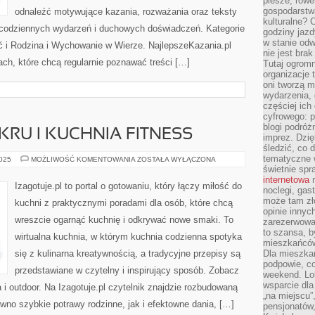
piesze, rowe
gospodarstw
odnaleźć motywujące kazania, rozważania oraz teksty
kulturalne? 
 codziennych wydarzeń i duchowych doświadczeń. Kategorie
godziny jazdy
w stanie od
ść i Rodzina i Wychowanie w Wierze. NajlepszeKazania.pl
nie jest brak
ch, które chcą regularnie poznawać treści […]
Tutaj ogromn
organizacje 
oni tworzą m
wydarzenia,
częściej ich
cyfrowego: p
blogi podróż
KRU I KUCHNIA FITNESS
imprez. Dzi
śledzić, co d
tematyczne w
KUCHNIA
2025
MOŻLIWOŚĆ KOMENTOWANIA
ZOSTAŁA WYŁĄCZONA
BEZ
świetnie sp
CUKRU
internetowa
n
I
Izagotuje.pl to portal o gotowaniu, który łączy miłość do
noclegi, gas
KUCHNIA
FITNESS
może tam zł
kuchni z praktycznymi poradami dla osób, które chcą
opinie innyc
wreszcie ogarnąć kuchnię i odkrywać nowe smaki. To
zarezerwowa
to szansa, b
wirtualna kuchnia, w którym kuchnia codzienna spotyka
mieszkańców 
się z kulinarna kreatywnością, a tradycyjne przepisy są
Dla mieszka
podpowie, c
przedstawiane w czytelny i inspirujący sposób. Zobacz
weekend. Lok
wsparcie dla
i outdoor. Na Izagotuje.pl czytelnik znajdzie rozbudowaną
„na miejscu”,
ówno szybkie potrawy rodzinne, jak i efektowne dania, […]
pensjonatów