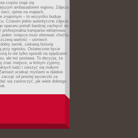
sta często staje się
iejszym ambasadorem regionu. Zdjęcia
sieci, opinie na mapach,
e znajomym – to wszystko buduje
ca. Czasem jedno autentyczne zdjęcie
go spaceru potrafi bardziej zachęcić do
ż profesjonalna kampania reklamowa.
t jeden: miejsce musi oferować choćby
szczerą wartość – uśmiech
dobry sernik, ciekawą historię
 przy ognisku. Ostatecznie bycie
ystą to nie tylko sposób na spędzanie
u, ale też postawa. To decyzja, że
j znać miejsce, w którym żyjemy,
alnych ludzi i cieszyć się małymi
 Zamiast uciekać myślami w dalekie
 zacząć od prostej wycieczki za
 dać się zaskoczyć, jak wiele dobrego
bok.