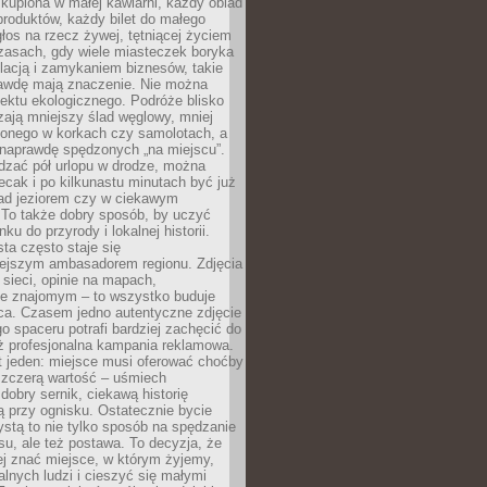
kupiona w małej kawiarni, każdy obiad
produktów, każdy bilet do małego
os na rzecz żywej, tętniącej życiem
zasach, gdy wiele miasteczek boryka
lacją i zamykaniem biznesów, takie
awdę mają znaczenie. Nie można
ektu ekologicznego. Podróże blisko
ają mniejszy ślad węglowy, mniej
onego w korkach czy samolotach, a
 naprawdę spędzonych „na miejscu”.
dzać pół urlopu w drodze, można
cak i po kilkunastu minutach być już
nad jeziorem czy w ciekawym
 To także dobry sposób, by uczyć
ku do przyrody i lokalnej historii.
sta często staje się
iejszym ambasadorem regionu. Zdjęcia
sieci, opinie na mapach,
e znajomym – to wszystko buduje
ca. Czasem jedno autentyczne zdjęcie
go spaceru potrafi bardziej zachęcić do
ż profesjonalna kampania reklamowa.
t jeden: miejsce musi oferować choćby
szczerą wartość – uśmiech
dobry sernik, ciekawą historię
 przy ognisku. Ostatecznie bycie
ystą to nie tylko sposób na spędzanie
u, ale też postawa. To decyzja, że
j znać miejsce, w którym żyjemy,
alnych ludzi i cieszyć się małymi