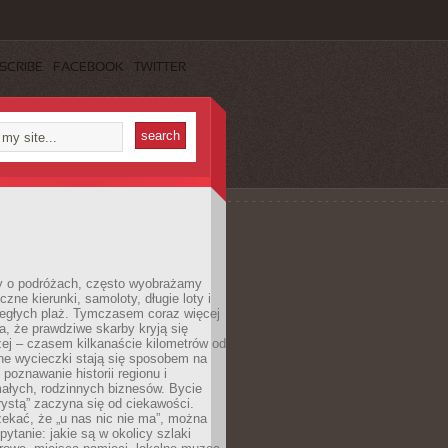
SCRIBE
FACEBOOK
TWITTER
 o podróżach, często wyobrażamy
czne kierunki, samoloty, długie loty i
ległych plaż. Tymczasem coraz więcej
, że prawdziwe skarby kryją się
żej – czasem kilkanaście kilometrów od
ne wycieczki stają się sposobem na
poznawanie historii regionu i
ałych, rodzinnych biznesów. Bycie
rystą” zaczyna się od ciekawości.
ekać, że „u nas nic nie ma”, można
pytanie: jakie są w okolicy szlaki