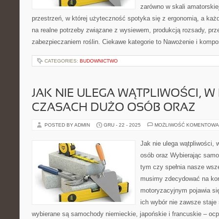
zarówno w skali amatorskiej
przestrzeń, w której użyteczność spotyka się z ergonomią, a każ
na realne potrzeby związane z wysiewem, produkcją rozsady, pr
zabezpieczaniem roślin. Ciekawe kategorie to Nawożenie i kompo
CATEGORIES:
BUDOWNICTWO
JAK NIE ULEGA WĄTPLIWOŚCI, W
CZASACH DUŻO OSÓB ORAZ
POSTED BY ADMIN
GRU - 22 - 2025
MOŻLIWOŚĆ KOMENTOWA
Jak nie ulega wątpliwości, 
osób oraz Wybierając samoc
tym czy spełnia nasze wsze
musimy zdecydować na kon
motoryzacyjnym pojawia się
ich wybór nie zawsze staje s
wybierane są samochody niemieckie, japońskie i francuskie – ocp 