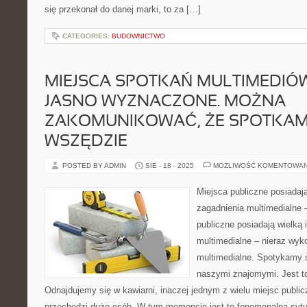
się przekonał do danej marki, to za […]
CATEGORIES:
BUDOWNICTWO
MIEJSCA SPOTKAŃ MULTIMEDIÓW
JASNO WYZNACZONE. MOŻNA
ZAKOMUNIKOWAĆ, ŻE SPOTKAM
WSZĘDZIE
POSTED BY ADMIN
SIE - 18 - 2025
MOŻLIWOŚĆ KOMENTOWA
Miejsca publiczne posiadaj
zagadnienia multimedialne 
publiczne posiadają wielką 
multimedialne – nieraz wyko
multimedialne. Spotykamy 
naszymi znajomymi. Jest to
Odnajdujemy się w kawiarni, inaczej jednym z wielu miejsc public
przechodzi dużo osób. W tym momencie jest to fenomenalna sytu