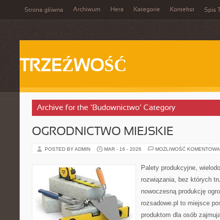
Archiwum
Hera
Kategorie
Kontekst
Strona główna
Spis T
TRZEŹWOŚĆ
Archive for the ‘Budownictwo’ Category
OGRODNICTWO MIEJSKIE
POSTED BY ADMIN
MAR - 16 - 2026
MOŻLIWOŚĆ KOMENTOWA
Palety produkcyjne, wielodon
rozwiązania, bez których t
nowoczesną produkcję ogrod
rozsadowe.pl to miejsce p
produktom dla osób zajmuj