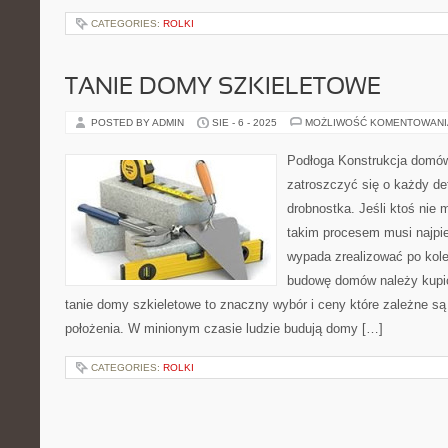
CATEGORIES:
ROLKI
TANIE DOMY SZKIELETOWE
POSTED BY ADMIN
SIE - 6 - 2025
MOŻLIWOŚĆ KOMENTOWAN
Podłoga Konstrukcja domów 
zatroszczyć się o każdy det
drobnostka. Jeśli ktoś nie 
takim procesem musi najpie
wypada zrealizować po kole
budowę domów należy kupić
tanie domy szkieletowe to znaczny wybór i ceny które zależne są 
położenia. W minionym czasie ludzie budują domy […]
CATEGORIES:
ROLKI