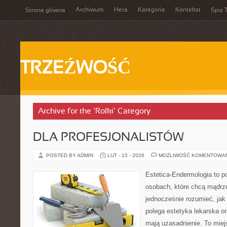
Archiwum
Hera
Kategorie
Kontekst
Strona główna
Spis T
TRZEŹWOŚĆ
Archive for the ‘Rolki’ Category
DLA PROFESJONALISTÓW
POSTED BY ADMIN
LUT - 15 - 2026
MOŻLIWOŚĆ KOMENTOWA
Estetica-Endermologia to p
osobach, które chcą mądrze
jednocześnie rozumieć, jak
polega estetyka lekarska or
mają uzasadnienie. To miej