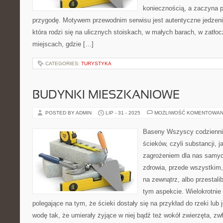
koniecznością, a zaczyna 
przygodę. Motywem przewodnim serwisu jest autentyczne jedzenie
która rodzi się na ulicznych stoiskach, w małych barach, w zatło
miejscach, gdzie […]
CATEGORIES:
TURYSTYKA
BUDYNKI MIESZKANIOWE
POSTED BY ADMIN
LIP - 31 - 2025
MOŻLIWOŚĆ KOMENTOWAN
Baseny Wszyscy codziennie
ścieków, czyli substancji, 
zagrożeniem dla nas samyc
zdrowia, przede wszystkim, 
na zewnątrz, albo przestal
tym aspekcie. Wielokrotnie
polegające na tym, że ścieki dostały się na przykład do rzeki lub
wodę tak, że umierały żyjące w niej bądź też wokół zwierzęta, zw