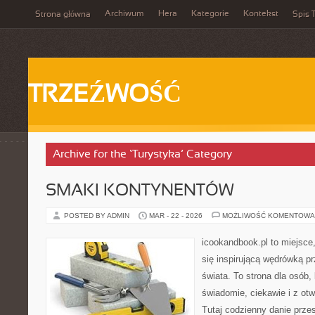
Archiwum
Hera
Kategorie
Kontekst
Strona główna
Spis T
TRZEŹWOŚĆ
Archive for the ‘Turystyka’ Category
SMAKI KONTYNENTÓW
POSTED BY ADMIN
MAR - 22 - 2026
MOŻLIWOŚĆ KOMENTOWA
icookandbook.pl to miejsce,
się inspirującą wędrówką p
świata. To strona dla osób,
świadomie, ciekawie i z ot
Tutaj codzienny danie prze