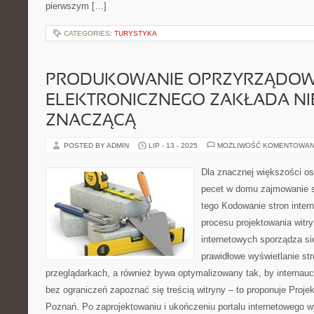
pierwszym […]
CATEGORIES:
TURYSTYKA
PRODUKOWANIE OPRZYRZĄDOW
ELEKTRONICZNEGO ZAKŁADA N
ZNACZĄCĄ
POSTED BY ADMIN
LIP - 13 - 2025
MOŻLIWOŚĆ KOMENTOWAN
Dla znacznej większości o
pecet w domu zajmowanie s
tego Kodowanie stron inter
procesu projektowania witr
internetowych sporządza si
prawidłowe wyświetlanie st
przeglądarkach, a również bywa optymalizowany tak, by internauc
bez ograniczeń zapoznać się treścią witryny – to proponuje Proje
Poznań. Po zaprojektowaniu i ukończeniu portalu internetowego 