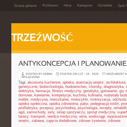
Archiwum
Hera
Kategorie
Kontekst
Strona główna
Spis T
TRZEŹWOŚĆ
ANTYKONCEPCJA I PLANOWANIE
POSTED BY ADMIN
POSTED ON LUT - 18 - 2026
MOŻLIWOŚĆ 
WYŁĄCZONA
Tagi:
akcesoria kuchenne
,
apteka
,
aranżacja wnętrz
,
architektura
genetyczne
,
biotechnologia
,
budownictwo
,
choroby
,
diagnostyka
,
elektryka
,
farmacja
,
fitness medyczny
,
genetyka
,
gotowanie
,
gry 
domowe
,
kawiarnie
,
korepetycje
,
kuchnia
,
kulinaria
,
materiały bud
meble
,
medycyna
,
mieszkanie
,
motocykle
,
motoryzacja
,
odchudz
opieka społeczna
,
opieka zdrowotna
,
patio
,
pielęgnacja roślin
,
pro
profilaktyka
,
przepisy
,
przychodnia
,
psychologia
,
recepty
,
rehabili
agd
,
samochody
,
sery
,
sklep spożywczy
,
sprzęt medyczny
,
super
tarasy
,
transport
,
wiedza medyczna
,
wina
,
wodociągi
,
wyposażeni
wnętrz
,
zabawa
,
zajęcia dodatkowe
,
zdrowe żywienie
,
zdrowie