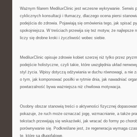
Ważnym filarem MediluxClinic jest wczesne wykrywanie. Serwis 
cyklicznych konsultacji i tłumaczy, dlaczego ocena piersi stanow
podejścia do zdrowia. Pojawiają się omówienia tego, jak spisać py
spokojniejsza. W treściach przewija się też motyw, że najlepsze n
liczy się drobne kroki i życzliwość wobec siebie.
MediluxClinic opisuje zdrowie kobiet szerzej niż tylko przez pryz
podejście holistyczne, czyli takie, które uwzględnia układ nerwow
styl życia. Wpisy dotyczą odżywiania w duchu równowagi, a nie za
o tym, jak komponować posiłki w rytmie dnia, jak nawadniać orga
powtarzalność bywa ważniejsza niż chwilowa motywacja.
Osobny obszar stanowią treści o aktywności fizycznej dopasowan
pokazuje, że ruch może oznaczać jogę, wzmacnianie, a także pr
tekstach przewijają się wskazówki, jak wracać do formy po chorobi
porównywanie się. Podkreślane jest, że regeneracja wymaga czasu
te, które są długofalowe.