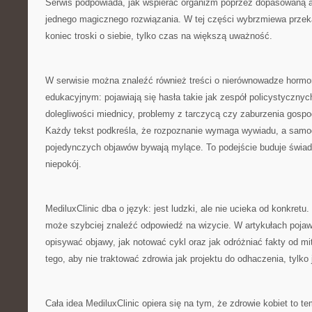
Serwis podpowiada, jak wspierać organizm poprzez dopasowaną 
jednego magicznego rozwiązania. W tej części wybrzmiewa przeka
koniec troski o siebie, tylko czas na większą uważność.
W serwisie można znaleźć również treści o nierównowadze hormon
edukacyjnym: pojawiają się hasła takie jak zespół policystycznych
dolegliwości miednicy, problemy z tarczycą czy zaburzenia gosp
Każdy tekst podkreśla, że rozpoznanie wymaga wywiadu, a samod
pojedynczych objawów bywają mylące. To podejście buduje świa
niepokój.
MediluxClinic dba o język: jest ludzki, ale nie ucieka od konkretu
może szybciej znaleźć odpowiedź na wizycie. W artykułach pojawi
opisywać objawy, jak notować cykl oraz jak odróżniać fakty od m
tego, aby nie traktować zdrowia jak projektu do odhaczenia, tylko 
Cała idea MediluxClinic opiera się na tym, że zdrowie kobiet to 