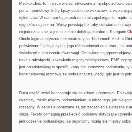
MediluxClinic to miejsce w sieci stworzone z myślą o zdrowiu pa
portal internetowy, który łączy codzienne wskazówki z wspieraj
dylematów. W centrum tej przestrzeni stoi zapobieganie, mądre 
sygnałów organizmu. Wpisy powstają tak, aby ułatwiać orientację
niejednoznaczne, a jednocześnie dotykają komfortu. Kategorie
Ch
Ginekologia estetyczna i rekonstrukcyjna. Na łamach MediluxClinic
poświęcone fizjologii cyklu, jego różnorodności oraz temu, jak n
świadczyć o zaburzeniu równowagi. Omawiane są typowe objawy t
trakcie miesiączki, krwawienia międzymiesiączkowe, PMS czy sp
jest przedstawiany w sposób, który nie upraszcza nadmiernie, ty
konstruktywnej rozmowy ze profesjonalistą wtedy, gdy jest to pot
Duża część treści koncentruje się na zdrowiu intymnym. Pojawiaj
dysbiozy, różnic między podrażnieniem, a także tego, jak pielę
rozsądny. W serwisie poruszane są też zagadnienia związane z an
ciążę. Teksty pomagają prześledzić podstawy dotyczące czynnik
jednocześnie podkreślając, że organizmy różnią się między sobą.