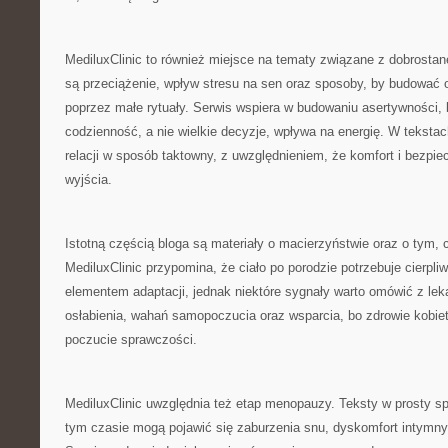
MediluxClinic to również miejsce na tematy związane z dobros
są przeciążenie, wpływ stresu na sen oraz sposoby, by budować
poprzez małe rytuały. Serwis wspiera w budowaniu asertywności, 
codzienność, a nie wielkie decyzje, wpływa na energię. W tekstac
relacji w sposób taktowny, z uwzględnieniem, że komfort i bezp
wyjścia.
Istotną częścią bloga są materiały o macierzyństwie oraz o tym, c
MediluxClinic przypomina, że ciało po porodzie potrzebuje cierpli
elementem adaptacji, jednak niektóre sygnały warto omówić z le
osłabienia, wahań samopoczucia oraz wsparcia, bo zdrowie kobiet
poczucie sprawczości.
MediluxClinic uwzględnia też etap menopauzy. Teksty w prosty s
tym czasie mogą pojawić się zaburzenia snu, dyskomfort intymny