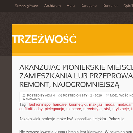
Archiwum
Hera
Kategorie
Kontekst
Strona główna
Spis T
TRZEŹWOŚĆ
ARANŻUJĄC PIONIERSKIE MIEJSC
ZAMIESZKANIA LUB PRZEPROW
REMONT, NAJOGROMNIEJSZĄ
POSTED BY ADMIN
POSTED ON STY - 2 - 2026
MOŻLIWOŚĆ K
WYŁĄCZONA
Tagi:
fashioninspo
,
haircare
,
kosmetyki
,
makijaż
,
moda
,
modadam
outfitoftheday
,
pielegnacja
,
skincare
,
streetstyle
,
styl
,
stylizacje
,
t
Jakakolwiek profesja może być kłopotliwa i ciężka. Pokazuje
Nie zawsze kwestia kupna ubrania jest klarowna. W pewnych sytu