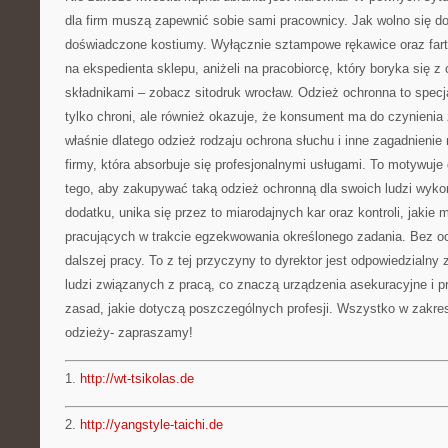
dla firm muszą zapewnić sobie sami pracownicy. Jak wolno się d
doświadczone kostiumy. Wyłącznie sztampowe rękawice oraz fartu
na ekspedienta sklepu, aniżeli na pracobiorcę, który boryka się 
składnikami – zobacz sitodruk wrocław. Odzież ochronna to specja
tylko chroni, ale również okazuje, że konsument ma do czynienia
właśnie dlatego odzież rodzaju ochrona słuchu i inne zagadnienie
firmy, która absorbuje się profesjonalnymi usługami. To motywuj
tego, aby zakupywać taką odzież ochronną dla swoich ludzi wyko
dodatku, unika się przez to miarodajnych kar oraz kontroli, jakie
pracujących w trakcie egzekwowania określonego zadania. Bez 
dalszej pracy. To z tej przyczyny to dyrektor jest odpowiedzialny
ludzi związanych z pracą, co znaczą urządzenia asekuracyjne i 
zasad, jakie dotyczą poszczególnych profesji. Wszystko w zakres
odzieży- zapraszamy!
1.
http://wt-tsikolas.de
2.
http://yangstyle-taichi.de