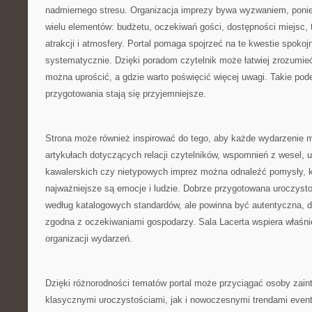
nadmiernego stresu. Organizacja imprezy bywa wyzwaniem, pon
wielu elementów: budżetu, oczekiwań gości, dostępności miejsc, 
atrakcji i atmosfery. Portal pomaga spojrzeć na te kwestie spokojni
systematycznie. Dzięki poradom czytelnik może łatwiej zrozumieć
można uprościć, a gdzie warto poświęcić więcej uwagi. Takie pode
przygotowania stają się przyjemniejsze.
Strona może również inspirować do tego, aby każde wydarzenie m
artykułach dotyczących relacji czytelników, wspomnień z wesel, 
kawalerskich czy nietypowych imprez można odnaleźć pomysły, k
najważniejsze są emocje i ludzie. Dobrze przygotowana uroczysto
według katalogowych standardów, ale powinna być autentyczna, 
zgodna z oczekiwaniami gospodarzy. Sala Lacerta wspiera właśnie
organizacji wydarzeń.
Dzięki różnorodności tematów portal może przyciągać osoby zai
klasycznymi uroczystościami, jak i nowoczesnymi trendami even