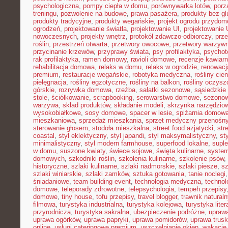
psychologiczna
,
pompy ciepła w domu
,
porównywarka lotów
,
porz
treningu
,
pozwolenie na budowę
,
prawa pasażera
,
produkty bez gl
produkty tradycyjne
,
produkty wegańskie
,
projekt ogrodu przydo
ogrodzeń
,
projektowanie światła
,
projektowanie UI
,
projektowanie
nowoczesnych
,
projekty wnętrz
,
protokół zdawczo-odbiorczy
,
prz
roślin
,
przestrzeń otwarta
,
przetwory owocowe
,
przetwory warzyw
przycinanie krzewów
,
przyprawy świata
,
psy profilaktyka
,
psychot
rak profilaktyka
,
ramen domowy
,
ravioli domowe
,
recenzje kawiarn
rehabilitacja domowa
,
relaks w domu
,
relaks w ogrodzie
,
renowacj
premium
,
restauracje wegańskie
,
robotyka medyczna
,
rośliny cie
pielęgnacja
,
rośliny egzotyczne
,
rośliny na balkon
,
rośliny oczysz
górskie
,
rozrywka domowa
,
rzeźba
,
sałatki sezonowe
,
sąsiedzkie 
stole
,
ściółkowanie
,
scrapbooking
,
serowarstwo domowe
,
sezono
warzywa
,
skład produktów
,
składanie modeli
,
skrzynka narzędzio
wysokobiałkowe
,
sosy domowe
,
spacer w lesie
,
spiżarnia domow
mieszkaniowa
,
sprzedaż mieszkania
,
sprzęt medyczny przenośn
sterowanie głosem
,
stodoła mieszkalna
,
street food azjatycki
,
str
coastal
,
styl eklektyczny
,
styl japandi
,
styl maksymalistyczny
,
st
minimalistyczny
,
styl modern farmhouse
,
superfood lokalne
,
suple
w domu
,
suszone kwiaty
,
świece sojowe
,
święta kulinarne
,
system
domowych
,
szkodniki roślin
,
szkolenia kulinarne
,
szkolenie psów
,
historyczne
,
szlaki kulinarne
,
szlaki nadmorskie
,
szlaki piesze
,
sz
szlaki winiarskie
,
szlaki zamków
,
sztuka gotowania
,
tanie noclegi
śniadaniowe
,
team building event
,
technologia medyczna
,
technol
domowe
,
teleporady zdrowotne
,
telepsychologia
,
tempeh przepisy
domowe
,
tiny house
,
tofu przepisy
,
travel blogger
,
trawnik naturaln
filmowa
,
turystyka industrialna
,
turystyka kolejowa
,
turystyka lite
przyrodnicza
,
turystyka sakralna
,
ubezpieczenie podróżne
,
uprawa
uprawa ogórków
,
uprawa papryki
,
uprawa pomidorów
,
uprawa trus
online
,
usługi cateringowe premium
,
uszczelnianie okien
,
wakacje