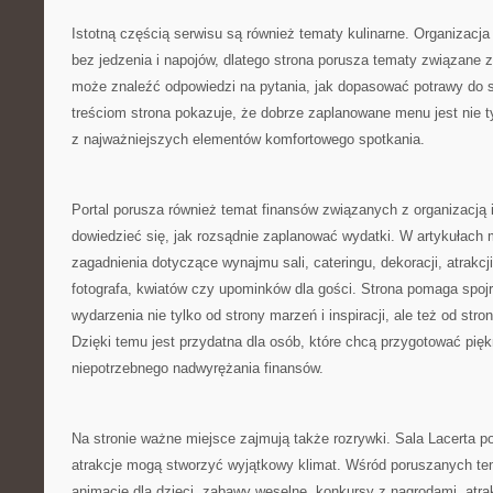
Istotną częścią serwisu są również tematy kulinarne. Organizacj
bez jedzenia i napojów, dlatego strona porusza tematy związane 
może znaleźć odpowiedzi na pytania, jak dopasować potrawy do s
treściom strona pokazuje, że dobrze zaplanowane menu jest nie t
z najważniejszych elementów komfortowego spotkania.
Portal porusza również temat finansów związanych z organizacją
dowiedzieć się, jak rozsądnie zaplanować wydatki. W artykułach 
zagadnienia dotyczące wynajmu sali, cateringu, dekoracji, atrakc
fotografa, kwiatów czy upominków dla gości. Strona pomaga spojr
wydarzenia nie tylko od strony marzeń i inspiracji, ale też od str
Dzięki temu jest przydatna dla osób, które chcą przygotować pię
niepotrzebnego nadwyrężania finansów.
Na stronie ważne miejsce zajmują także rozrywki. Sala Lacerta p
atrakcje mogą stworzyć wyjątkowy klimat. Wśród poruszanych t
animacje dla dzieci, zabawy weselne, konkursy z nagrodami, atra