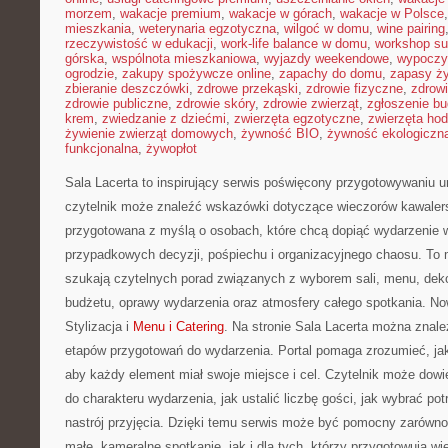
morzem
,
wakacje premium
,
wakacje w górach
,
wakacje w Polsce
mieszkania
,
weterynaria egzotyczna
,
wilgoć w domu
,
wine pairing
rzeczywistość w edukacji
,
work-life balance w domu
,
workshop su
górska
,
wspólnota mieszkaniowa
,
wyjazdy weekendowe
,
wypoczy
ogrodzie
,
zakupy spożywcze online
,
zapachy do domu
,
zapasy ż
zbieranie deszczówki
,
zdrowe przekąski
,
zdrowie fizyczne
,
zdrow
zdrowie publiczne
,
zdrowie skóry
,
zdrowie zwierząt
,
zgłoszenie b
krem
,
zwiedzanie z dziećmi
,
zwierzęta egzotyczne
,
zwierzęta ho
żywienie zwierząt domowych
,
żywność BIO
,
żywność ekologiczna
funkcjonalna
,
żywopłot
Sala Lacerta to inspirujący serwis poświęcony przygotowywaniu u
czytelnik może znaleźć wskazówki dotyczące wieczorów kawalers
przygotowana z myślą o osobach, które chcą dopiąć wydarzenie 
przypadkowych decyzji, pośpiechu i organizacyjnego chaosu. To m
szukają czytelnych porad związanych z wyborem sali, menu, dekor
budżetu, oprawy wydarzenia oraz atmosfery całego spotkania. No
Stylizacja i
Menu i Catering
. Na stronie Sala Lacerta można znale
etapów przygotowań do wydarzenia. Portal pomaga zrozumieć, ja
aby każdy element miał swoje miejsce i cel. Czytelnik może dowie
do charakteru wydarzenia, jak ustalić liczbę gości, jak wybrać po
nastrój przyjęcia. Dzięki temu serwis może być pomocny zarówno
małe, kameralne spotkanie, jak i dla tych, którzy przygotowują w