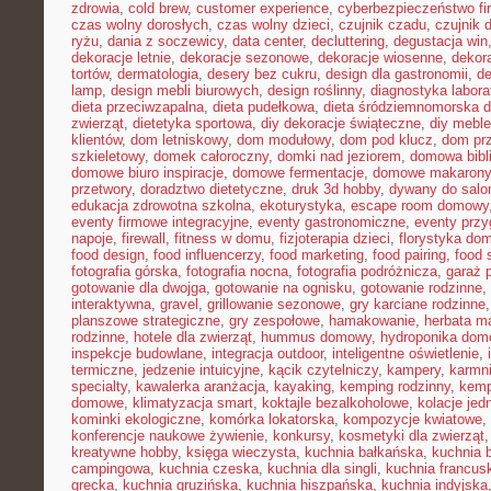
zdrowia
,
cold brew
,
customer experience
,
cyberbezpieczeństwo f
czas wolny dorosłych
,
czas wolny dzieci
,
czujnik czadu
,
czujnik
ryżu
,
dania z soczewicy
,
data center
,
decluttering
,
degustacja win
dekoracje letnie
,
dekoracje sezonowe
,
dekoracje wiosenne
,
dekor
tortów
,
dermatologia
,
desery bez cukru
,
design dla gastronomii
,
de
lamp
,
design mebli biurowych
,
design roślinny
,
diagnostyka labora
dieta przeciwzapalna
,
dieta pudełkowa
,
dieta śródziemnomorska d
zwierząt
,
dietetyka sportowa
,
diy dekoracje świąteczne
,
diy meble
klientów
,
dom letniskowy
,
dom modułowy
,
dom pod klucz
,
dom pr
szkieletowy
,
domek całoroczny
,
domki nad jeziorem
,
domowa bibl
domowe biuro inspiracje
,
domowe fermentacje
,
domowe makarony
przetwory
,
doradztwo dietetyczne
,
druk 3d hobby
,
dywany do salo
edukacja zdrowotna szkolna
,
ekoturystyka
,
escape room domowy
eventy firmowe integracyjne
,
eventy gastronomiczne
,
eventy prz
napoje
,
firewall
,
fitness w domu
,
fizjoterapia dzieci
,
florystyka do
food design
,
food influencerzy
,
food marketing
,
food pairing
,
food 
fotografia górska
,
fotografia nocna
,
fotografia podróżnicza
,
garaż 
gotowanie dla dwojga
,
gotowanie na ognisku
,
gotowanie rodzinne
,
interaktywna
,
gravel
,
grillowanie sezonowe
,
gry karciane rodzinne
planszowe strategiczne
,
gry zespołowe
,
hamakowanie
,
herbata m
rodzinne
,
hotele dla zwierząt
,
hummus domowy
,
hydroponika do
inspekcje budowlane
,
integracja outdoor
,
inteligentne oświetlenie
,
termiczne
,
jedzenie intuicyjne
,
kącik czytelniczy
,
kampery
,
karmni
specialty
,
kawalerka aranżacja
,
kayaking
,
kemping rodzinny
,
kemp
domowe
,
klimatyzacja smart
,
koktajle bezalkoholowe
,
kolacje je
kominki ekologiczne
,
komórka lokatorska
,
kompozycje kwiatowe
,
konferencje naukowe żywienie
,
konkursy
,
kosmetyki dla zwierząt
kreatywne hobby
,
księga wieczysta
,
kuchnia bałkańska
,
kuchnia b
campingowa
,
kuchnia czeska
,
kuchnia dla singli
,
kuchnia francus
grecka
,
kuchnia gruzińska
,
kuchnia hiszpańska
,
kuchnia indyjska