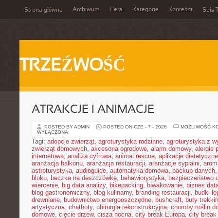
Archiwum
Hera
Kategorie
Kontekst
Strona główna
Spis T
TRZEŹWOŚĆ
ATRAKCJE I ANIMACJE
POSTED BY ADMIN
POSTED ON CZE - 7 - 2026
MOŻLIWOŚĆ K
WYŁĄCZONA
Tagi:
adopcje zwierząt
,
agroturystyka rodzinne
,
agroturystyka z 
zwierząt domowych
,
akcesoria ogrodowe
,
alarm domowy
,
alergie
internetowa
,
analiza cyfrowa
,
animal rescue
,
aplikacje dietetyczne
aranżacja balkonu
,
aranżacja restauracji
,
aranżacje sypialni
,
arom
astroturystyka
,
audioguide
,
automatyka domowa
,
backup danych
bloku
,
beczka na deszczówkę
,
behawiorystyka
,
bezpieczeństwo 
wiercenie
,
big data analizy
,
bikepacking
,
biwakowanie
,
biznes data
blog gastronomiczny
,
blog kulinarny
,
branding restauracji
,
budki l
drewniane
,
budownictwo energooszczędne
,
bushcraft
,
buty trekk
artystyczna
,
chatboty
,
chirurgia rekonstrukcyjna
,
choroby roślin 
domowe
,
cięcie drzew
,
cisza nocna
,
city break Europa
,
city break