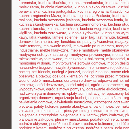
koreańska
,
kuchnia libańska
,
kuchnia marokańska
,
kuchnia mek
molekularna
,
kuchnia niemiecka
,
kuchnia niskobudżetowa
,
kuchni
peruwiańska
,
kuchnia portugalska
,
kuchnia regionalna Kaszub
,
ku
kuchnia regionalna Mazur
,
kuchnia regionalna Podlasia
,
kuchnia r
roślinna
,
kuchnia sezonowa jesienna
,
kuchnia sezonowa letnia
,
k
kuchnia skandynawska
,
kuchnia śródziemnomorska
,
kuchnia stu
kuchnia turecka
,
kuchnia ukraińska
,
kuchnia węgierska
,
kuchnia 
wigilijna
,
kuchnia zero waste
,
kuchnia żydowska
,
kuchnie na wymi
kawy
,
łąka kwietna
,
lamele ścienne
,
laser tag
,
last minute
,
łazien
domowe
,
lokalne bazary
,
lunchbox do pracy
,
łyżwiarstwo
,
magazyn
małe remonty
,
malowanie mebli
,
malowanie po numerach
,
maryna
industrialne
,
meble klasyczne
,
meble modułowe
,
meble skandyna
medycyna estetyczna zabiegi
,
medycyna prewencyjna
,
mental he
mieszkanie wynajmowane
,
mieszkanie z balkonem
,
mikroogród
,
m
monitoring w domu
,
monitorowanie zdrowia domowe
,
motion desig
narciarstwo biegowe
,
nawyki żywieniowe
,
niemarnowanie jedzenia
noclegi pet friendly
,
noclegi z jacuzzi
,
noclegi z sauną
,
nocne nie
obserwacja ptaków
,
obsługa klienta online
,
ochrona przed mrozem
wodne
,
odbiór mieszkania
,
odnawianie drewna
,
odprawa online
,
od
seniorów
,
ogród deszczowy
,
ogród miejski
,
ogród na parapecie
,
og
wypoczynkowy
,
ogród zimowy pomysły
,
ogrzewanie ekologiczne
,
nad zwierzętami domowymi
,
opłaty administracyjne
,
opóźniony lot
organizacja domowa
,
organizacja kuchni
,
organizacja spiżarni
,
org
oświetlenie domowe
,
oświetlenie nastrojowe
,
oszczędne ogrzewan
plecaka
,
palety kolorów
,
panele akustyczne
,
parki linowe
,
permaku
zakwasie
,
pieczenie ciast
,
pieczywo bezglutenowe
,
piekarnictwo
pielęgnacja storczyków
,
pielęgnacja sukulentów
,
piwo kraftowe
,
pl
planowanie zakupów
,
pleśń w mieszkaniu
,
podatek od nieruchomo
podróże aktywne
,
podróże budżetowe
,
podróże kulinarne
,
podróże
podróże z kotem
,
podróże z przyczepą
,
podróże z psem
,
pola na