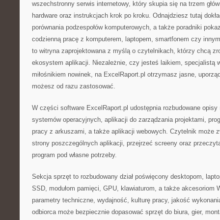
wszechstronny serwis internetowy, który skupia się na trzem gł
hardware oraz instrukcjach krok po kroku. Odnajdziesz tutaj dokł
porównania podzespołów komputerowych, a także poradniki pokaz
codzienną pracę z komputerem, laptopem, smartfonem czy innym
to witryna zaprojektowana z myślą o czytelnikach, którzy chcą 
ekosystem aplikacji. Niezależnie, czy jesteś laikiem, specjalistą 
miłośnikiem nowinek, na ExcelRaport.pl otrzymasz jasne, uporzą
możesz od razu zastosować.
W części software ExcelRaport.pl udostępnia rozbudowane opisy 
systemów operacyjnych, aplikacji do zarządzania projektami, pr
pracy z arkuszami, a także aplikacji webowych. Czytelnik może 
strony poszczególnych aplikacji, przejrzeć screeny oraz przeczyt
program pod własne potrzeby.
Sekcja sprzęt to rozbudowany dział poświęcony desktopom, lap
SSD, modułom pamięci, GPU, klawiaturom, a także akcesoriom Wi
parametry techniczne, wydajność, kulturę pracy, jakość wykonania
odbiorca może bezpiecznie dopasować sprzęt do biura, gier, mon