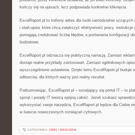
kończy się na opisach, lecz podpowiada konkretne kliknięcia.
ExcelRaport.pl to trafiony adres dla osób samodzielnie uczących s
i start-upów, które chcą zwiększyć efektywność pracy. instrukcje 
pomagają zredukować liczbę błędów, a porównania konfiguracji uł
budżetowe.
ExcelRaport.pl odznacza się praktyczną narracją. Zamiast reklam
dostaje realne przykłady zastosowań. Zamiast ogólnikowych opisów
wyszczególnione ustawienia. Dzięki temu ExcelRaport.pl buduje
odbiorców, dla których ważny jest realny rezultat.
Podsumowując, ExcelRaport.pl – rozwijający się portal IT – to plat
sprzęt i porady IT tworzą spójną całość. Jeżeli szukasz sprawdzo
wykorzystać swoje narzędzia, ExcelRaport.pl będzie dla Ciebie
w świecie nowoczesnych rozwiązań cyfrowych.
CATEGORIES:
OPEL I EKOLOGIA