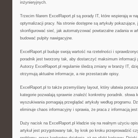
inżynieryjnych.
Trzecim filarem ExcelRaport.pl są porady IT, które wspierają w na
optymalizacji pracy. Na stronie dostępne są artykuły pokazujące, 
skonfigurować sieć, jak automatyzować powtarzalne zadania w a
budować pulpity nawigacyjne.
ExcelRaport.pl buduje swoją wartość na rzetelności i sprawdzon
poradnik jest tworzony tak, aby dostarczyć maksimum informacji pr
Autorzy ExcelRaport.pl regularnie śledzą zmiany w branży IT, dzi
otrzymują aktualne informacje, a nie przestarzałe opisy.
ExcelRaport.pl to także przemyślany layout, który ułatwia porusza
kategorie pozwalają sprawnie znaleźć konkretny poradnik. słowa 
wyszukiwania pomagają przeglądać artykuły według programu. Dzi
eliminuje chaos informacyjny i sprawia, że praca z informacją jes
Duży nacisk na ExcelRaport.pl kładzie się na realnym użyciu op
artykuł jest przygotowany tak, by krok po kroku przeprowadzić cz
problemu, przez konkretne działania, aż po efekt końcowy. Dzięki