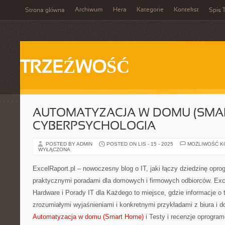
Archiwum
Hera
Kategorie
Kontekst
Strona główna
Spis T
TRZEŹWOŚĆ
AUTOMATYZACJA W DOMU (SMAR
CYBERPSYCHOLOGIA
POSTED BY ADMIN
POSTED ON LIS - 15 - 2025
MOŻLIWOŚĆ 
WYŁĄCZONA
ExcelRaport.pl – nowoczesny blog o IT, jaki łączy dziedzinę opr
praktycznymi poradami dla domowych i firmowych odbiorców. Exce
Hardware i Porady IT dla Każdego to miejsce, gdzie informacje o 
zrozumiałymi wyjaśnieniami i konkretnymi przykładami z biura i 
Automatyzacja w domu (Smart Home)
i Testy i recenzje oprogram