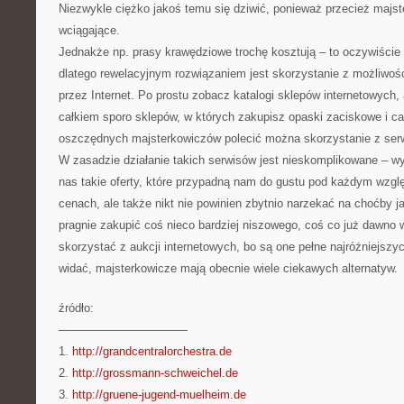
Niezwykle ciężko jakoś temu się dziwić, ponieważ przecież majs
wciągające.
Jednakże np. prasy krawędziowe trochę kosztują – to oczywiście t
dlatego rewelacyjnym rozwiązaniem jest skorzystanie z możliwoś
przez Internet. Po prostu zobacz katalogi sklepów internetowych,
całkiem sporo sklepów, w których zakupisz opaski zaciskowe i cał
oszczędnych majsterkowiczów polecić można skorzystanie z ser
W zasadzie działanie takich serwisów jest nieskomplikowane – wy
nas takie oferty, które przypadną nam do gustu pod każdym wzg
cenach, ale także nikt nie powinien zbytnio narzekać na choćby j
pragnie zakupić coś nieco bardziej niszowego, coś co już dawno 
skorzystać z aukcji internetowych, bo są one pełne najróżniejszy
widać, majsterkowicze mają obecnie wiele ciekawych alternatyw.
źródło:
———————————
1.
http://grandcentralorchestra.de
2.
http://grossmann-schweichel.de
3.
http://gruene-jugend-muelheim.de