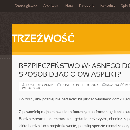
Archiwum
Hera
Kategorie
Kontekst
Strona główna
Spis T
TRZEŹWOŚĆ
BEZPIECZEŃSTWO WŁASNEGO DO
SPOSÓB DBAĆ O ÓW ASPEKT?
POSTED BY ADMIN
POSTED ON LIP - 9 - 2025
MOŻLIWOŚĆ K
WYŁĄCZONA
Co robić, aby później nie narzekać na jakość własnego domku je
Z pewnością majsterkowanie to fantastyczna forma spędzania sw
Bardzo często majsterkowicze – głównie mężczyźni, chociaż zape
które bardzo lubią majsterkowanie, potrafią spędzić niemalże cał