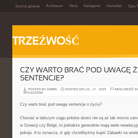
Archiwum
Hera
Kategorie
Kontekst
Strona główna
Spis T
TRZEŹWOŚĆ
CZY WARTO BRAĆ POD UWAGĘ 
SENTENCJE?
POSTED BY ADMIN
POSTED ON LIS - 17 - 2025
MOŻLIWOŚĆ 
WYŁĄCZONA
Czy warto brać pod uwagę sentencje o życiu?
Chociaż w dalszym ciągu polskie dzieci nie są aż tak mocno zamo
w Szwecji czy Belgii, to jednakże generalnie mają wiele rewela
pokoju. A to oznacza, iż gdy chcielibyśmy kupić Zabawki na urodz