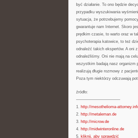
być działanie. To ono będzie decy
przypadku wyszukiwania wyśmienit
sytuacja, że potrzebujemy pomocy
gwarantuje nam Internet. Skoro j
prędkim czasie, to warto oraz w ta
psychoterapia katowice, to też dz
odnaleźć takich ekspertów. A oni 
odnaleźliśmy. Oni nie mają na ce
wszystkim badają nasz organizm 
realizują długie rozmowy z pacjen
Poza tym niektórzy odczuwają potrz
źródło:
———————————
1.
http://mesothelioma-attorney.inf
2.
http://metaleman.de
3.
http://microw.de
4.
http://midwinteronline.de
5.
kliknij, aby sprawdzić