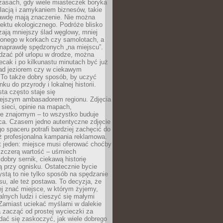
zasach, gdy wiele miasteczek boryka
lacją i zamykaniem biznesów, takie
awdę mają znaczenie. Nie można
ektu ekologicznego. Podróże blisko
ają mniejszy ślad węglowy, mniej
onego w korkach czy samolotach, a
 naprawdę spędzonych „na miejscu”.
dzać pół urlopu w drodze, można
cak i po kilkunastu minutach być już
nad jeziorem czy w ciekawym
 To także dobry sposób, by uczyć
ku do przyrody i lokalnej historii.
sta często staje się
iejszym ambasadorem regionu. Zdjęcia
sieci, opinie na mapach,
e znajomym – to wszystko buduje
ca. Czasem jedno autentyczne zdjęcie
go spaceru potrafi bardziej zachęcić do
ż profesjonalna kampania reklamowa.
t jeden: miejsce musi oferować choćby
szczerą wartość – uśmiech
dobry sernik, ciekawą historię
 przy ognisku. Ostatecznie bycie
ystą to nie tylko sposób na spędzanie
u, ale też postawa. To decyzja, że
j znać miejsce, w którym żyjemy,
alnych ludzi i cieszyć się małymi
 Zamiast uciekać myślami w dalekie
 zacząć od prostej wycieczki za
 dać się zaskoczyć, jak wiele dobrego