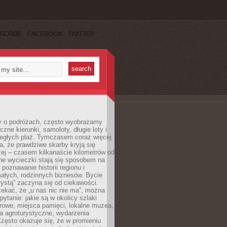
SCRIBE
FACEBOOK
TWITTER
 o podróżach, często wyobrażamy
czne kierunki, samoloty, długie loty i
ległych plaż. Tymczasem coraz więcej
, że prawdziwe skarby kryją się
żej – czasem kilkanaście kilometrów od
ne wycieczki stają się sposobem na
poznawanie historii regionu i
ałych, rodzinnych biznesów. Bycie
rystą” zaczyna się od ciekawości.
ekać, że „u nas nic nie ma”, można
pytanie: jakie są w okolicy szlaki
rowe, miejsca pamięci, lokalne muzea,
a agroturystyczne, wydarzenia
Często okazuje się, że w promieniu