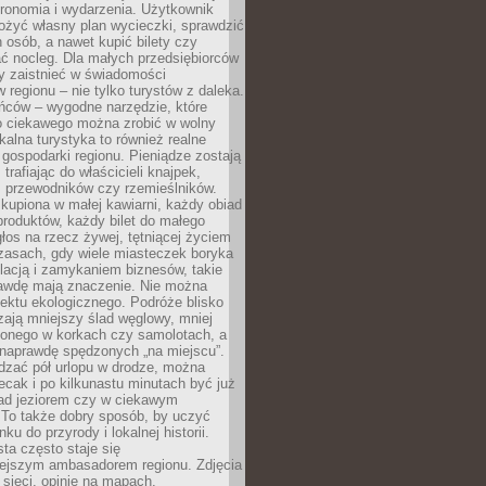
tronomia i wydarzenia. Użytkownik
ożyć własny plan wycieczki, sprawdzić
h osób, a nawet kupić bilety czy
ć nocleg. Dla małych przedsiębiorców
y zaistnieć w świadomości
regionu – nie tylko turystów z daleka.
ńców – wygodne narzędzie, które
o ciekawego można zrobić w wolny
alna turystyka to również realne
 gospodarki regionu. Pieniądze zostają
 trafiając do właścicieli knajpek,
, przewodników czy rzemieślników.
kupiona w małej kawiarni, każdy obiad
produktów, każdy bilet do małego
os na rzecz żywej, tętniącej życiem
zasach, gdy wiele miasteczek boryka
lacją i zamykaniem biznesów, takie
awdę mają znaczenie. Nie można
ektu ekologicznego. Podróże blisko
ają mniejszy ślad węglowy, mniej
onego w korkach czy samolotach, a
 naprawdę spędzonych „na miejscu”.
dzać pół urlopu w drodze, można
cak i po kilkunastu minutach być już
nad jeziorem czy w ciekawym
 To także dobry sposób, by uczyć
ku do przyrody i lokalnej historii.
sta często staje się
iejszym ambasadorem regionu. Zdjęcia
sieci, opinie na mapach,