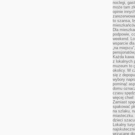
noclegi, gas
może tam zł
opinie innyc
zarezerwowa
to szansa, b
mieszkańców 
Dla mieszka
podpowie, c
weekend. Lok
wsparcie dla
„na miejscu”,
pensjonatów
Każda kawa 
z lokalnych 
muzeum to gł
okolicy. W c
się z depopu
wybory napr
pominąć asp
domu oznacz
czasu spędz
więcej chwil
Zamiast spę
spakować ple
na szlaku, 
miasteczku.
dzieci szacun
Lokalny tury
najskuteczn
wrzucane do 