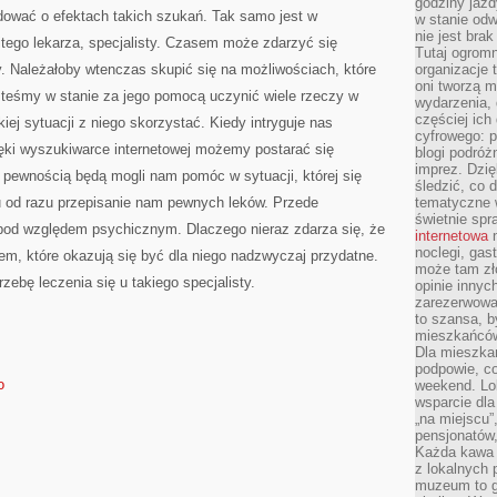
godziny jazdy
dować o efektach takich szukań. Tak samo jest w
w stanie od
nie jest brak
ego lekarza, specjalisty. Czasem może zdarzyć się
Tutaj ogromn
. Należałoby wtenczas skupić się na możliwościach, które
organizacje 
oni tworzą m
esteśmy w stanie za jego pomocą uczynić wiele rzeczy w
wydarzenia,
częściej ich
kiej sytuacji z niego skorzystać. Kiedy intryguje nas
cyfrowego: p
ięki wyszukiwarce internetowej możemy postarać się
blogi podróż
imprez. Dzi
z pewnością będą mogli nam pomóc w sytuacji, której się
śledzić, co d
lu od razu przepisanie nam pewnych leków. Przede
tematyczne w
świetnie sp
pod względem psychicznym. Dlaczego nieraz zdarza się, że
internetowa
n
noclegi, gas
tem, które okazują się być dla niego nadzwyczaj przydatne.
może tam zł
ebę leczenia się u takiego specjalisty.
opinie innyc
zarezerwowa
to szansa, b
mieszkańców 
Dla mieszka
podpowie, c
o
weekend. Lok
wsparcie dla
„na miejscu”,
pensjonatów
Każda kawa 
z lokalnych 
muzeum to gł