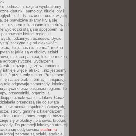
bok.
 o podróżach, często wyobrażamy
czne kierunki, samoloty, długie loty i
ległych plaż. Tymczasem coraz więcej
, że prawdziwe skarby kryją się
żej – czasem kilkanaście kilometrów od
ne wycieczki stają się sposobem na
poznawanie historii regionu i
ałych, rodzinnych biznesów. Bycie
rystą” zaczyna się od ciekawości.
ekać, że „u nas nic nie ma”, można
pytanie: jakie są w okolicy szlaki
rowe, miejsca pamięci, lokalne muzea,
a agroturystyczne, wydarzenia
Często okazuje się, że w promieniu
 istnieje więcej atrakcji, niż jesteśmy
wiedzić przez cały sezon. Problemem
 miejsc, ale brak informacji i inspiracji.
ą rolę odgrywają samorządy, lokalne
turystyczne oraz pasjonaci regionu. To
apy, przewodniki, organizują
 dbają o oznakowanie szlaków. Coraz
 działania przenoszą się do świata
rofile w mediach społecznościowych,
nicze, strony gminne z kalendarzem
ęki temu mieszkańcy mogą na bieżąco
zieje się w okolicy i planować krótkie,
ypady. Do promocji lokalnych atrakcji
rawdza się dedykowana
platforma
a której zebrane są szlaki, atrakcje,