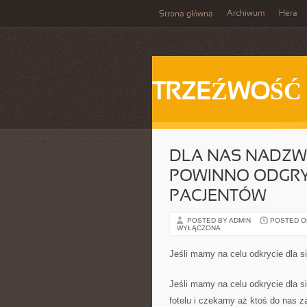
Archiwum
Hera
Strona główna
TRZEŹWOŚĆ
DLA NAS NADZW
POWINNO ODGRY
PACJENTÓW
POSTED BY ADMIN
POSTED ON 
WYŁĄCZONA
Jeśli mamy na celu odkrycie dla s
Jeśli mamy na celu odkrycie dla s
fotelu i czekamy aż ktoś do nas z