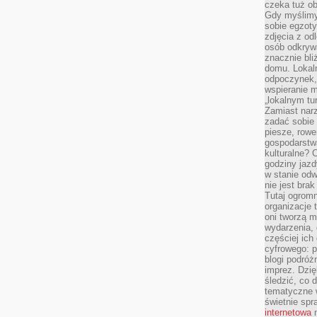
czeka tuż o
Gdy myślimy
sobie egzoty
zdjęcia z od
osób odkrywa
znacznie bli
domu. Lokal
odpoczynek, 
wspieranie m
„lokalnym tu
Zamiast narz
zadać sobie 
piesze, rowe
gospodarstw
kulturalne? 
godziny jazdy
w stanie od
nie jest brak
Tutaj ogromn
organizacje 
oni tworzą m
wydarzenia,
częściej ich
cyfrowego: p
blogi podróż
imprez. Dzi
śledzić, co d
tematyczne w
świetnie sp
internetowa
n