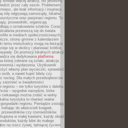
 istnieje więcej atrakcji, niż jesteśmy
wiedzić przez cały sezon. Problemem
 miejsc, ale brak informacji i inspiracji.
ą rolę odgrywają samorządy, lokalne
turystyczne oraz pasjonaci regionu. To
apy, przewodniki, organizują
 dbają o oznakowanie szlaków. Coraz
 działania przenoszą się do świata
rofile w mediach społecznościowych,
nicze, strony gminne z kalendarzem
ęki temu mieszkańcy mogą na bieżąco
zieje się w okolicy i planować krótkie,
ypady. Do promocji lokalnych atrakcji
rawdza się dedykowana
platforma
a której zebrane są szlaki, atrakcje,
tronomia i wydarzenia. Użytkownik
ożyć własny plan wycieczki, sprawdzić
h osób, a nawet kupić bilety czy
ć nocleg. Dla małych przedsiębiorców
y zaistnieć w świadomości
regionu – nie tylko turystów z daleka.
ńców – wygodne narzędzie, które
o ciekawego można zrobić w wolny
alna turystyka to również realne
 gospodarki regionu. Pieniądze zostają
 trafiając do właścicieli knajpek,
, przewodników czy rzemieślników.
kupiona w małej kawiarni, każdy obiad
produktów, każdy bilet do małego
os na rzecz żywej, tętniącej życiem