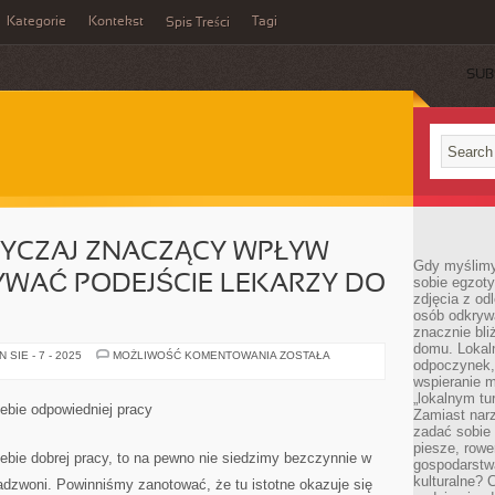
Kategorie
Kontekst
Tagi
Spis Treści
SUB
YCZAJ ZNACZĄCY WPŁYW
Gdy myślimy
WAĆ PODEJŚCIE LEKARZY DO
sobie egzoty
zdjęcia z od
osób odkrywa
znacznie bli
domu. Lokal
DLA
SIE - 7 - 2025
MOŻLIWOŚĆ KOMENTOWANIA
ZOSTAŁA
odpoczynek, 
NAS
NADZWYCZAJ
wspieranie m
ZNACZĄCY
„lokalnym tu
WPŁYW
iebie odpowiedniej pracy
Zamiast narz
POWINNO
ODGRYWAĆ
zadać sobie 
PODEJŚCIE
piesze, rowe
LEKARZY
iebie dobrej pracy, to na pewno nie siedzimy bezczynnie w
gospodarstw
DO
PACJENTÓW
kulturalne? 
adzwoni. Powinniśmy zanotować, że tu istotne okazuje się