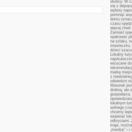
okolicy. W c
się z depopu
wybory napr
pominąć asp
domu oznacz
czasu spędz
więcej chwil
Zamiast spę
spakować ple
na szlaku, 
miasteczku.
dzieci szacun
Lokalny tury
najskuteczn
wrzucane do 
rekomendacj
markę miejs
z niedzielne
odwiedzin ni
Warunek jes
drobną, ale 
gospodarza, 
opowiedzianą
lokalnym tur
wolnego czas
chcemy lepie
wspierać lok
odkryciami.
kraje, można
„miedzę” – i