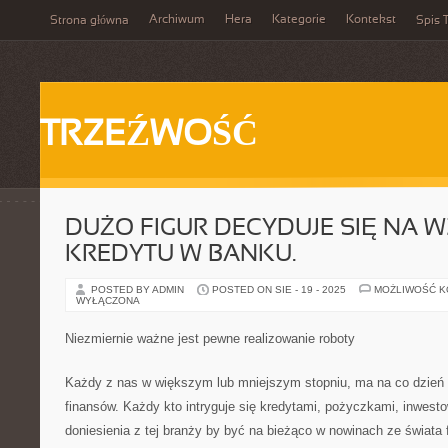
Archiwum
Hera
Kategorie
Kontekst
Strona główna
Spis T
TRZEŹWOŚĆ
DUŻO FIGUR DECYDUJE SIĘ NA W
KREDYTU W BANKU.
POSTED BY ADMIN
POSTED ON SIE - 19 - 2025
MOŻLIWOŚĆ 
WYŁĄCZONA
Niezmiernie ważne jest pewne realizowanie roboty
Każdy z nas w większym lub mniejszym stopniu, ma na co dzień 
finansów. Każdy kto intryguje się kredytami, pożyczkami, inwesto
doniesienia z tej branży by być na bieżąco w nowinach ze świata