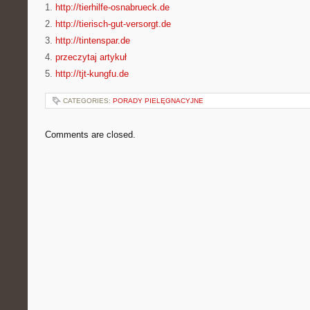
1.
http://tierhilfe-osnabrueck.de
2.
http://tierisch-gut-versorgt.de
3.
http://tintenspar.de
4.
przeczytaj artykuł
5.
http://tjt-kungfu.de
CATEGORIES:
PORADY PIELĘGNACYJNE
Comments are closed.