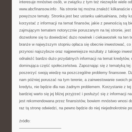
interesuje mnóstwo osób, w związku z tym też niezwykle wiele o
www.abcfinansow.info
. Na stronie tej można znaleźć kilkanaście
powyższe tematy. Stronka jest bez ustanku uaktualniana, żeby 
korzystać z informacji na temat finansów, jakie z pewnością są b
zajmującym tematem notorycznie poruszanym na tej stronie, jest
dozwolone się tu dowiedzieć dużo nowinek i ciekawostek na ten t
branże w najwyższym stopniu opłaca się obecnie inwestować, co j
przynosi najszybsze oraz najpewniejsze rezultaty z takiego inwe
odnaleźć bardzo dużo przydatnych informacji na temat kredytów, 
dominująca część społeczeństwa. Zapoznając się z tematyką tej 
poszerzyć swoją wiedzę na poszczególne problemy finansowe. Dzi
nam później poruszać na tym terenie, a zainwestowanie swoich pi
kredytu, nie będzie dla nas żadnym problemem. Korzystanie z tej 
bardziej warto się jej bliżej przyjrzeć i posłużyć się z informacji n
jest rekomendowana przez finansistów, bowiem mnóstwo wnosi do
raz tą stronę odwiedzi, na pewno będzie do niej niejednokrotnie p
źródło:
———————————