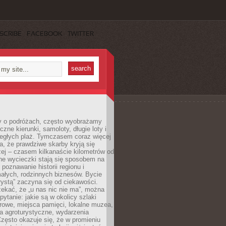
SCRIBE
FACEBOOK
TWITTER
 o podróżach, często wyobrażamy
czne kierunki, samoloty, długie loty i
ległych plaż. Tymczasem coraz więcej
, że prawdziwe skarby kryją się
żej – czasem kilkanaście kilometrów od
ne wycieczki stają się sposobem na
poznawanie historii regionu i
ałych, rodzinnych biznesów. Bycie
rystą” zaczyna się od ciekawości.
ekać, że „u nas nic nie ma”, można
pytanie: jakie są w okolicy szlaki
rowe, miejsca pamięci, lokalne muzea,
a agroturystyczne, wydarzenia
Często okazuje się, że w promieniu