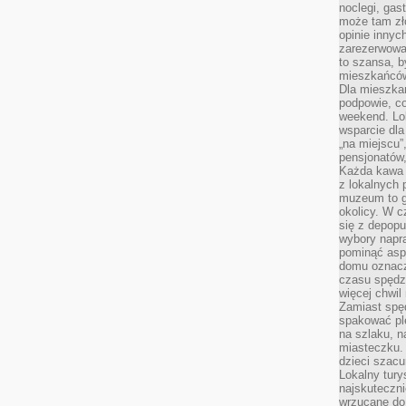
noclegi, gas
może tam zł
opinie innyc
zarezerwowa
to szansa, b
mieszkańców 
Dla mieszka
podpowie, c
weekend. Lok
wsparcie dla
„na miejscu”,
pensjonatów
Każda kawa 
z lokalnych 
muzeum to gł
okolicy. W c
się z depopu
wybory napr
pominąć asp
domu oznacz
czasu spędz
więcej chwil
Zamiast spę
spakować ple
na szlaku, 
miasteczku.
dzieci szacun
Lokalny tury
najskuteczn
wrzucane do 