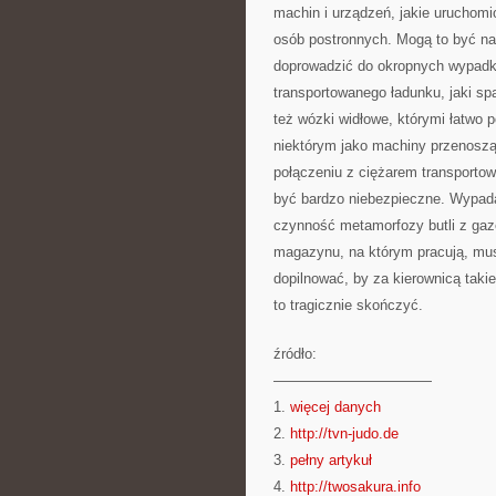
machin i urządzeń, jakie uruchomi
osób postronnych. Mogą to być na
doprowadzić do okropnych wypadk
transportowanego ładunku, jaki sp
też wózki widłowe, którymi łatwo 
niektórym jako machiny przenoszą
połączeniu z ciężarem transporto
być bardzo niebezpieczne. Wypad
czynność metamorfozy butli z gaze
magazynu, na którym pracują, musi
dopilnować, by za kierownicą taki
to tragicznie skończyć.
źródło:
———————————
1.
więcej danych
2.
http://tvn-judo.de
3.
pełny artykuł
4.
http://twosakura.info