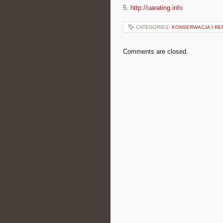
5.
http://uarating.info
CATEGORIES:
KONSERWACJA I R
Comments are closed.