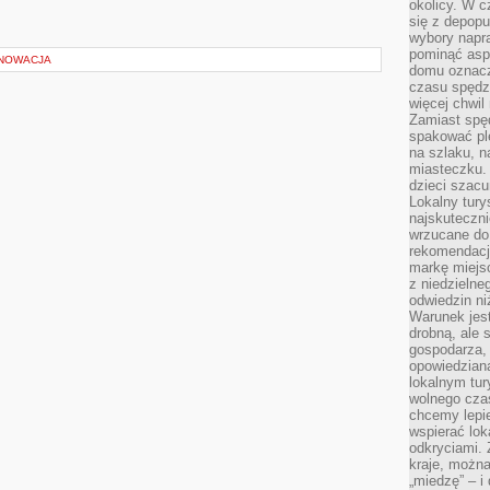
okolicy. W c
się z depopu
wybory napr
pominąć asp
ENOWACJA
domu oznacz
czasu spędz
więcej chwil
Zamiast spę
spakować ple
na szlaku, 
miasteczku.
dzieci szacun
Lokalny tury
najskuteczn
wrzucane do 
rekomendacj
markę miejs
z niedzielne
odwiedzin ni
Warunek jes
drobną, ale 
gospodarza, 
opowiedzianą
lokalnym tur
wolnego czas
chcemy lepie
wspierać lok
odkryciami.
kraje, można
„miedzę” – i