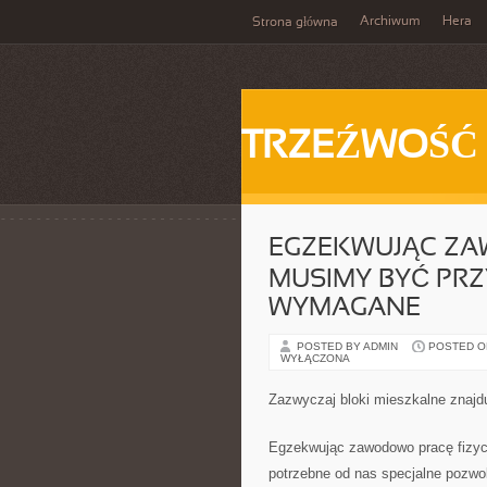
Archiwum
Hera
Strona główna
TRZEŹWOŚĆ
EGZEKWUJĄC ZA
MUSIMY BYĆ PRZ
WYMAGANE
POSTED BY ADMIN
POSTED ON 
WYŁĄCZONA
Zazwyczaj bloki mieszkalne znajd
Egzekwując zawodowo pracę fizyc
potrzebne od nas specjalne pozwol