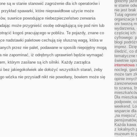
godziny jazdy
one są w stanie stanowić zagrożenie dla ich operatorów i
w stanie od
nie jest brak
 przykład spawarki, które nieprawidłowe użycie może
Tutaj ogromn
ów, suwnice powodujące niebezpieczeństwo zerwania
organizacje 
oni tworzą m
adając może przygnieść osobę odnajdującą się pod nim lub
wydarzenia,
potrącić kogoś pracującego w pobliżu. Te pojazdy, znane co
częściej ich
cyfrowego: p
ce nadstawki paletowe cechują się słuszną wagą, która w
blogi podróż
imprez. Dzi
wanych przez nie palet, podawane w sposób niepojętny mogą
śledzić, co d
a nie zapominać, iż odrębnych uprawnień będzie wymagać
tematyczne w
świetnie sp
m, którym zasilane są ich silniki. Każdy zarządca
internetowa
n
 bez jakiegokolwiek ale dołożyć wszystkich starań, żeby
noclegi, gas
może tam zł
ego wózka nie przysiadł nikt nie powołany, bowiem może się
opinie innyc
zarezerwowa
to szansa, b
mieszkańców 
Dla mieszka
podpowie, c
weekend. Lok
wsparcie dla
„na miejscu”,
pensjonatów
Każda kawa 
z lokalnych 
muzeum to gł