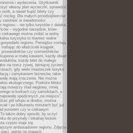
tronomia i wydarzenia. Użytkownik
ożyć własny plan wycieczki, sprawdzić
h osób, a nawet kupić bilety czy
ć nocleg. Dla małych przedsiębiorców
y zaistnieć w świadomości
regionu – nie tylko turystów z daleka.
ńców – wygodne narzędzie, które
o ciekawego można zrobić w wolny
alna turystyka to również realne
 gospodarki regionu. Pieniądze zostają
 trafiając do właścicieli knajpek,
, przewodników czy rzemieślników.
kupiona w małej kawiarni, każdy obiad
produktów, każdy bilet do małego
os na rzecz żywej, tętniącej życiem
zasach, gdy wiele miasteczek boryka
lacją i zamykaniem biznesów, takie
awdę mają znaczenie. Nie można
ektu ekologicznego. Podróże blisko
ają mniejszy ślad węglowy, mniej
onego w korkach czy samolotach, a
 naprawdę spędzonych „na miejscu”.
dzać pół urlopu w drodze, można
cak i po kilkunastu minutach być już
nad jeziorem czy w ciekawym
 To także dobry sposób, by uczyć
ku do przyrody i lokalnej historii.
sta często staje się
iejszym ambasadorem regionu. Zdjęcia
sieci, opinie na mapach,