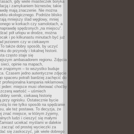
zasach, gdy wiele miasteczek boryka
lacją i zamykaniem biznesów, takie
awdę mają znaczenie. Nie można
ektu ekologicznego. Podróże blisko
ają mniejszy ślad węglowy, mniej
onego w korkach czy samolotach, a
 naprawdę spędzonych „na miejscu”.
dzać pół urlopu w drodze, można
cak i po kilkunastu minutach być już
nad jeziorem czy w ciekawym
 To także dobry sposób, by uczyć
ku do przyrody i lokalnej historii.
sta często staje się
iejszym ambasadorem regionu. Zdjęcia
sieci, opinie na mapach,
e znajomym – to wszystko buduje
ca. Czasem jedno autentyczne zdjęcie
go spaceru potrafi bardziej zachęcić do
ż profesjonalna kampania reklamowa.
t jeden: miejsce musi oferować choćby
szczerą wartość – uśmiech
dobry sernik, ciekawą historię
 przy ognisku. Ostatecznie bycie
ystą to nie tylko sposób na spędzanie
u, ale też postawa. To decyzja, że
j znać miejsce, w którym żyjemy,
alnych ludzi i cieszyć się małymi
 Zamiast uciekać myślami w dalekie
 zacząć od prostej wycieczki za
 dać się zaskoczyć, jak wiele dobrego