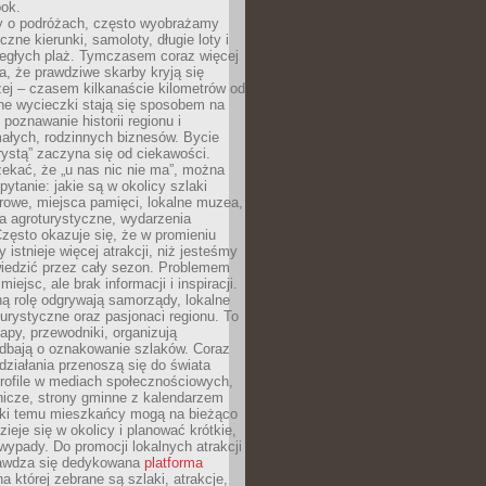
bok.
 o podróżach, często wyobrażamy
czne kierunki, samoloty, długie loty i
ległych plaż. Tymczasem coraz więcej
, że prawdziwe skarby kryją się
żej – czasem kilkanaście kilometrów od
ne wycieczki stają się sposobem na
poznawanie historii regionu i
ałych, rodzinnych biznesów. Bycie
rystą” zaczyna się od ciekawości.
ekać, że „u nas nic nie ma”, można
pytanie: jakie są w okolicy szlaki
rowe, miejsca pamięci, lokalne muzea,
a agroturystyczne, wydarzenia
Często okazuje się, że w promieniu
 istnieje więcej atrakcji, niż jesteśmy
wiedzić przez cały sezon. Problemem
 miejsc, ale brak informacji i inspiracji.
ą rolę odgrywają samorządy, lokalne
turystyczne oraz pasjonaci regionu. To
apy, przewodniki, organizują
 dbają o oznakowanie szlaków. Coraz
 działania przenoszą się do świata
rofile w mediach społecznościowych,
nicze, strony gminne z kalendarzem
ęki temu mieszkańcy mogą na bieżąco
zieje się w okolicy i planować krótkie,
ypady. Do promocji lokalnych atrakcji
rawdza się dedykowana
platforma
a której zebrane są szlaki, atrakcje,