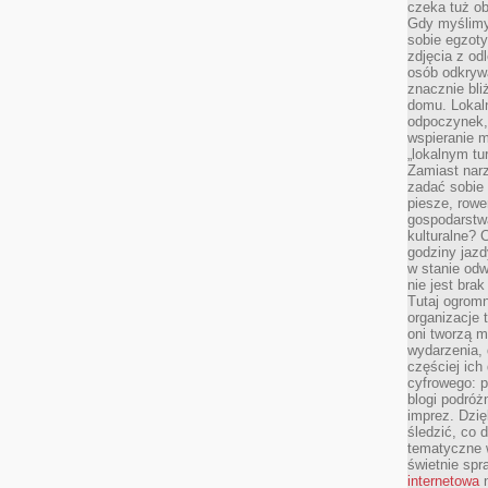
czeka tuż o
Gdy myślimy
sobie egzoty
zdjęcia z od
osób odkrywa
znacznie bli
domu. Lokal
odpoczynek, 
wspieranie m
„lokalnym tu
Zamiast narz
zadać sobie 
piesze, rowe
gospodarstw
kulturalne? 
godziny jazdy
w stanie od
nie jest brak
Tutaj ogromn
organizacje 
oni tworzą m
wydarzenia,
częściej ich
cyfrowego: p
blogi podróż
imprez. Dzi
śledzić, co d
tematyczne w
świetnie sp
internetowa
n