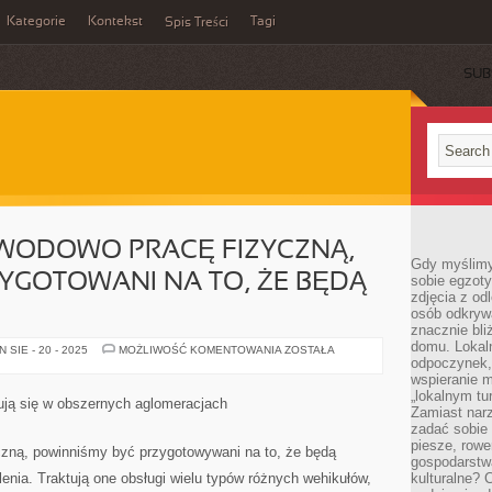
Kategorie
Kontekst
Tagi
Spis Treści
SUB
WODOWO PRACĘ FIZYCZNĄ,
Gdy myślimy
YGOTOWANI NA TO, ŻE BĘDĄ
sobie egzoty
zdjęcia z od
osób odkrywa
znacznie bli
domu. Lokal
EGZEKWUJĄC
SIE - 20 - 2025
MOŻLIWOŚĆ KOMENTOWANIA
ZOSTAŁA
ZAWODOWO
odpoczynek, 
PRACĘ
wspieranie m
FIZYCZNĄ,
„lokalnym tu
MUSIMY
ują się w obszernych aglomeracjach
BYĆ
Zamiast narz
PRZYGOTOWANI
zadać sobie 
NA
piesze, rowe
TO,
zną, powinniśmy być przygotowywani na to, że będą
ŻE
gospodarstw
BĘDĄ
enia. Traktują one obsługi wielu typów różnych wehikułów,
kulturalne? 
WYMAGANE