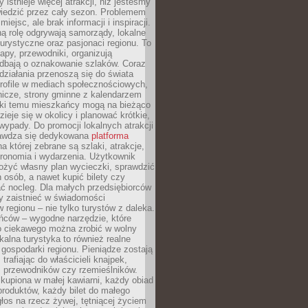
 istnieje więcej atrakcji, niż jesteśmy
wiedzić przez cały sezon. Problemem
 miejsc, ale brak informacji i inspiracji.
ą rolę odgrywają samorządy, lokalne
turystyczne oraz pasjonaci regionu. To
apy, przewodniki, organizują
 dbają o oznakowanie szlaków. Coraz
 działania przenoszą się do świata
rofile w mediach społecznościowych,
nicze, strony gminne z kalendarzem
ęki temu mieszkańcy mogą na bieżąco
zieje się w okolicy i planować krótkie,
ypady. Do promocji lokalnych atrakcji
rawdza się dedykowana
platforma
a której zebrane są szlaki, atrakcje,
tronomia i wydarzenia. Użytkownik
ożyć własny plan wycieczki, sprawdzić
h osób, a nawet kupić bilety czy
ć nocleg. Dla małych przedsiębiorców
y zaistnieć w świadomości
regionu – nie tylko turystów z daleka.
ńców – wygodne narzędzie, które
o ciekawego można zrobić w wolny
alna turystyka to również realne
 gospodarki regionu. Pieniądze zostają
 trafiając do właścicieli knajpek,
, przewodników czy rzemieślników.
kupiona w małej kawiarni, każdy obiad
produktów, każdy bilet do małego
os na rzecz żywej, tętniącej życiem