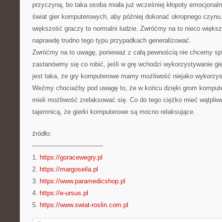
przyczyną, bo taka osoba miała już wcześniej kłopoty emocjonalne
świat gier komputerowych, aby później dokonać okropnego czyn
większość graczy to normalni ludzie. Zwróćmy na to nieco więks
naprawdę trudno tego typu przypadkach generalizować.
Zwróćmy na to uwagę, ponieważ z całą pewnością nie chcemy sp
zastanówmy się co robić, jeśli w grę wchodzi wykorzystywanie g
jest taka, że gry komputerowe mamy możliwość niejako wykorzys
Weźmy chociażby pod uwagę to, że w końcu dzięki grom komput
mieli możliwość zrelaksować się. Co do tego ciężko mieć wątpliwo
tajemnicą, że gierki komputerowe są mocno relaksujące.
źródło:
———————————
1.
https://goracewegry.pl
2.
https://margoseila.pl
3.
https://www.paramedicshop.pl
4.
https://e-ursus.pl
5.
https://www.swiat-roslin.com.pl