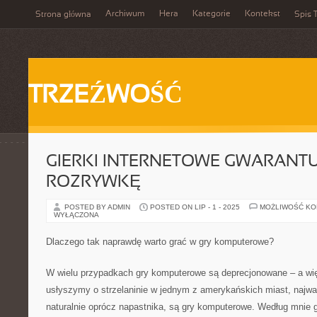
Archiwum
Hera
Kategorie
Kontekst
Strona główna
Spis T
TRZEŹWOŚĆ
GIERKI INTERNETOWE GWARANTU
ROZRYWKĘ
POSTED BY ADMIN
POSTED ON LIP - 1 - 2025
MOŻLIWOŚĆ K
WYŁĄCZONA
Dlaczego tak naprawdę warto grać w gry komputerowe?
W wielu przypadkach gry komputerowe są deprecjonowane – a wię
usłyszymy o strzelaninie w jednym z amerykańskich miast, najw
naturalnie oprócz napastnika, są gry komputerowe. Według mnie 