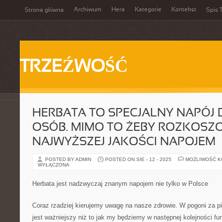
Archiwum
Hera
Kategorie
Kontekst
Strona główna
Spis T
TRZEŹWOŚĆ
HERBATA TO SPECJALNY NAPÓJ 
OSÓB. MIMO TO ŻEBY ROZKOSZ
NAJWYŻSZEJ JAKOŚCI NAPOJEM
POSTED BY ADMIN
POSTED ON SIE - 12 - 2025
MOŻLIWOŚĆ 
WYŁĄCZONA
Herbata jest nadzwyczaj znanym napojem nie tylko w Polsce
Coraz rzadziej kierujemy uwagę na nasze zdrowie. W pogoni za p
jest ważniejszy niż to jak my będziemy w następnej kolejności f