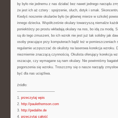
by było nie jednemu z nas działać bez nawet jednego narządu z
że jest ich aż cztery : spojrzenie, słuch, dotyk i smak. Skoncent
Kiedyś noszenie okularów było (w głównej mierze w szkole) powod
innego dziecka. Współcześnie okulary towarzyszą niemalże każ
poniektórzy po prostu wkładają okulary na nos, bo idą za modą. S
są do tego zmuszeni, bo ich wzrok nie jest już tak solidny jak d
osoby pracujące przy komputerach bądź też w pomieszczeniach 
regularnie uczęszczać do okulisty na laserowa korekcja wzroku. D
niezmiernie znaczącą czynnością. Okulista oferujący korekcja w
oszacuje, czy wymagane są nam okulary. Nie powinniśmy bagate
pogorszenia się wzroku. Troszczmy się o nasze narządy zmysło
być dla nas uciążliwa.
źródło:
———————————
1.
przeczytaj wpis
2.
http://paulethomson.com
3.
http://pedalite.de
4.
przeczytaj całość