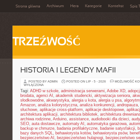
Archiwum
Hera
Kategorie
Kontekst
Strona główna
Spis T
TRZEŹWOŚĆ
HISTORIA I LEGENDY MAFII
POSTED BY ADMIN
POSTED ON LIP - 5 - 2026
MOŻLIWOŚĆ K
WYŁĄCZONA
Tagi:
ADHD w szkole
,
administracja serwerami
,
Adobe XD
,
adopcj
brodata
,
agenci AI
,
akademik studencki
,
aktywizacja seniora
,
akw
słodkowodne
,
akwarystyka
,
alergia u kota
,
alergia u psa
,
algorytm
Amazon
,
analiza kolorystyczna
,
analiza konkurencji
,
andropauza
,
słuchowe
,
aplikacje cross-platform
,
aplikacje desktopowe
,
aplika
architektura aplikacji
,
architektura bibliotek
,
architektura drewnian
archiwa rodzinne
,
Arduino
,
assistance
,
audiobooki dla dzieci
,
audy
SEO
,
auta dostawcze
,
automaty AI
,
automatyka garażowa
,
autom
backup w chmurze
,
badania profilaktyczne
,
badanie satysfakcji
,
b
bazy danych SQL
,
behawiorysta kotów
,
behawiorysta psów
,
benef
bezpieczeństwo AI
,
bezpieczeństwo hulajnogi
,
bezpieczeństwo se