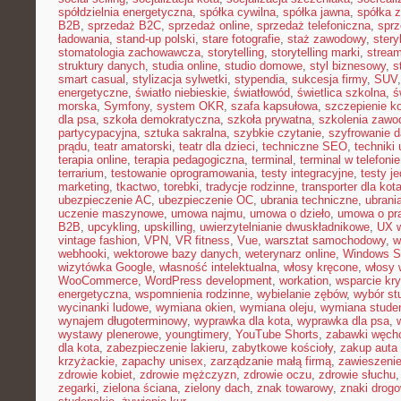
spółdzielnia energetyczna
,
spółka cywilna
,
spółka jawna
,
spółka z
B2B
,
sprzedaż B2C
,
sprzedaż online
,
sprzedaż telefoniczna
,
sprz
ładowania
,
stand-up polski
,
stare fotografie
,
staż zawodowy
,
stery
stomatologia zachowawcza
,
storytelling
,
storytelling marki
,
stream
struktury danych
,
studia online
,
studio domowe
,
styl biznesowy
,
s
smart casual
,
stylizacja sylwetki
,
stypendia
,
sukcesja firmy
,
SUV
energetyczne
,
światło niebieskie
,
światłowód
,
świetlica szkolna
,
ś
morska
,
Symfony
,
system OKR
,
szafa kapsułowa
,
szczepienie k
dla psa
,
szkoła demokratyczna
,
szkoła prywatna
,
szkolenia zawo
partycypacyjna
,
sztuka sakralna
,
szybkie czytanie
,
szyfrowanie 
prądu
,
teatr amatorski
,
teatr dla dzieci
,
techniczne SEO
,
techniki 
terapia online
,
terapia pedagogiczna
,
terminal
,
terminal w telefonie
terrarium
,
testowanie oprogramowania
,
testy integracyjne
,
testy j
marketing
,
tkactwo
,
torebki
,
tradycje rodzinne
,
transporter dla kot
ubezpieczenie AC
,
ubezpieczenie OC
,
ubrania techniczne
,
ubrania
uczenie maszynowe
,
umowa najmu
,
umowa o dzieło
,
umowa o pr
B2B
,
upcykling
,
upskilling
,
uwierzytelnianie dwuskładnikowe
,
UX w
vintage fashion
,
VPN
,
VR fitness
,
Vue
,
warsztat samochodowy
,
w
webhooki
,
wektorowe bazy danych
,
weterynarz online
,
Windows S
wizytówka Google
,
własność intelektualna
,
włosy kręcone
,
włosy 
WooCommerce
,
WordPress development
,
workation
,
wsparcie kr
energetyczna
,
wspomnienia rodzinne
,
wybielanie zębów
,
wybór st
wycinanki ludowe
,
wymiana okien
,
wymiana oleju
,
wymiana stude
wynajem długoterminowy
,
wyprawka dla kota
,
wyprawka dla psa
,
wystawy plenerowe
,
youngtimery
,
YouTube Shorts
,
zabawki węch
dla kota
,
zabezpieczenie lakieru
,
zabytkowe kościoły
,
zakup auta
krzyżackie
,
zapachy unisex
,
zarządzanie małą firmą
,
zawieszeni
zdrowie kobiet
,
zdrowie mężczyzn
,
zdrowie oczu
,
zdrowie słuchu
zegarki
,
zielona ściana
,
zielony dach
,
znak towarowy
,
znaki drog