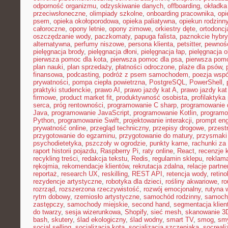
odporność organizmu
,
odzyskiwanie danych
,
offboarding
,
okładka
przeciwsłoneczne
,
olimpiady szkolne
,
onboarding pracownika
,
opi
psem
,
opieka okołoporodowa
,
opieka paliatywna
,
opiekun rodzinn
całoroczne
,
opony letnie
,
opony zimowe
,
orkiestry dęte
,
ortodoncj
oszczędzanie wody
,
paczkomaty
,
papuga falista
,
paznokcie hybr
alternatywna
,
perfumy niszowe
,
persona klienta
,
petsitter
,
pewność
pielęgnacja brody
,
pielęgnacja dłoni
,
pielęgnacja łap
,
pielęgnacja 
pierwsza pomoc dla kota
,
pierwsza pomoc dla psa
,
pierwsza pom
plan nauki
,
plan sprzedaży
,
płatności odroczone
,
plaże dla psów
,
finansowa
,
podcasting
,
podróż z psem samochodem
,
poezja wsp
prywatności
,
pompa ciepła powietrzna
,
PostgreSQL
,
PowerShell
,
praktyki studenckie
,
prawo AI
,
prawo jazdy kat A
,
prawo jazdy kat
firmowe
,
product market fit
,
produktywność osobista
,
profilaktyka
serca
,
próg rentowności
,
programowanie C sharp
,
programowanie d
Java
,
programowanie JavaScript
,
programowanie Kotlin
,
program
Python
,
programowanie Swift
,
projektowanie interakcji
,
prompt eng
prywatność online
,
przegląd techniczny
,
przepisy drogowe
,
przest
przygotowanie do egzaminu
,
przygotowanie do matury
,
przysmaki
psychodietetyka
,
pszczoły w ogrodzie
,
punkty karne
,
rachunki za
raport historii pojazdu
,
Raspberry Pi
,
raty online
,
React
,
recenzje 
recykling treści
,
redakcja tekstu
,
Redis
,
regulamin sklepu
,
reklama
rękojmia
,
rekomendacje klientów
,
rekrutacja zdalna
,
relacje partne
reportaż
,
research UX
,
reskilling
,
REST API
,
retencja wody
,
retino
rezydencje artystyczne
,
robotyka dla dzieci
,
rośliny akwariowe
,
ro
rozrząd
,
rozszerzona rzeczywistość
,
rozwój emocjonalny
,
rutyna 
rytm dobowy
,
rzemiosło artystyczne
,
samochód rodzinny
,
samoch
zastępczy
,
samochody miejskie
,
second hand
,
segmentacja klien
do twarzy
,
sesja wizerunkowa
,
Shopify
,
sieć mesh
,
skanowanie 3
bash
,
skutery
,
ślad ekologiczny
,
ślad wodny
,
smart TV
,
smog
,
smy
social selling
,
socjalizacja kota
,
socjalizacja szczeniaka
,
socreal