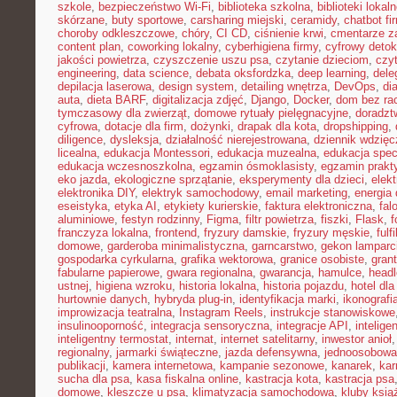
szkole
,
bezpieczeństwo Wi-Fi
,
biblioteka szkolna
,
biblioteki lokal
skórzane
,
buty sportowe
,
carsharing miejski
,
ceramidy
,
chatbot f
choroby odkleszczowe
,
chóry
,
CI CD
,
ciśnienie krwi
,
cmentarze z
content plan
,
coworking lokalny
,
cyberhigiena firmy
,
cyfrowy deto
jakości powietrza
,
czyszczenie uszu psa
,
czytanie dzieciom
,
czy
engineering
,
data science
,
debata oksfordzka
,
deep learning
,
dele
depilacja laserowa
,
design system
,
detailing wnętrza
,
DevOps
,
di
auta
,
dieta BARF
,
digitalizacja zdjęć
,
Django
,
Docker
,
dom bez ra
tymczasowy dla zwierząt
,
domowe rytuały pielęgnacyjne
,
doradz
cyfrowa
,
dotacje dla firm
,
dożynki
,
drapak dla kota
,
dropshipping
,
diligence
,
dysleksja
,
działalność nierejestrowana
,
dziennik wdzięc
licealna
,
edukacja Montessori
,
edukacja muzealna
,
edukacja spec
edukacja wczesnoszkolna
,
egzamin ósmoklasisty
,
egzamin prakt
eko jazda
,
ekologiczne sprzątanie
,
eksperymenty dla dzieci
,
elek
elektronika DIY
,
elektryk samochodowy
,
email marketing
,
energia
eseistyka
,
etyka AI
,
etykiety kurierskie
,
faktura elektroniczna
,
fal
aluminiowe
,
festyn rodzinny
,
Figma
,
filtr powietrza
,
fiszki
,
Flask
,
f
franczyza lokalna
,
frontend
,
fryzury damskie
,
fryzury męskie
,
fulf
domowe
,
garderoba minimalistyczna
,
garncarstwo
,
gekon lamparc
gospodarka cyrkularna
,
grafika wektorowa
,
granice osobiste
,
grant
fabularne papierowe
,
gwara regionalna
,
gwarancja
,
hamulce
,
head
ustnej
,
higiena wzroku
,
historia lokalna
,
historia pojazdu
,
hotel dla
hurtownie danych
,
hybryda plug-in
,
identyfikacja marki
,
ikonografi
improwizacja teatralna
,
Instagram Reels
,
instrukcje stanowiskowe
insulinooporność
,
integracja sensoryczna
,
integracje API
,
intelig
inteligentny termostat
,
internat
,
internet satelitarny
,
inwestor anioł
regionalny
,
jarmarki świąteczne
,
jazda defensywna
,
jednoosobowa 
publikacji
,
kamera internetowa
,
kampanie sezonowe
,
kanarek
,
kar
sucha dla psa
,
kasa fiskalna online
,
kastracja kota
,
kastracja psa
domowe
,
kleszcze u psa
,
klimatyzacja samochodowa
,
kluby ksią