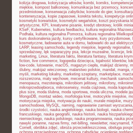
kolizja drogowa
,
koloryzacja włosów
,
kombi
,
komiks
,
kompetencje
miękkie
,
kompost balkonowy
,
komunikacja bez przemocy
,
koncen
przedmiotowe
,
konserwacja zabytków
,
konsole do gier
,
konsultacj
konteneryzacja
,
kopie zapasowe
,
korekta tekstu
,
korepetycje onli
kosmetyki koreańskie
,
kosmetyki wegańskie
,
koszt pozyskania kl
artystyczne
,
KPI
,
kreatywne pisanie
,
kredyt obrotowy
,
królik mini
KSeF
,
Kubernetes
,
kultura feedbacku
,
kultura regionalna Mazows
Podhala
,
kultura regionalna Pomorza
,
kultura regionalna Wielkopol
kurs doskonalenia jazdy
,
kursy certyfikowane
,
kury przydomowe
,
kosmetyczne
,
ładowanie auta w domu
,
ładowarki do aut elektryc
LARP
,
leasing samochodu
,
legendy miejskie
,
legendy regionalne
,
sprzedażowy
,
lęk separacyjny psa
,
lekcje muzealne
,
licencje
,
link
marketing
,
Linux
,
literatura faktu
,
literatura fantasy
,
literatura krym
fiction
,
live commerce
,
logopedia dziecięca
,
lojalność klientów
,
lo
low-code
,
lutowanie
,
macOS
,
magazyn ciepła
,
makijaż dzienny
,
m
ślubny
,
makijaż wieczorowy
,
malarstwo polskie
,
mandat
,
manga
,
myśli
,
marketing lokalny
,
marketing szeptany
,
marketplace
,
marż
rozszerzona
,
maty węchowe
,
mecenat kultury
,
mechanik samoch
menopauza
,
mezoterapia
,
mikrobiom jelitowy
,
mikrofony
,
mikroins
mikroprzedsiębiorca
,
mikroserwisy
,
moda ciążowa
,
moda kapsuło
plus size
,
moda ślubna
,
moda sportowa
,
moda uliczna
,
modele ję
MongoDB
,
montaż wideo
,
morfologia krwi
,
motocykle miejskie
,
mo
motoryzacja miejska
,
motywacja do nauki
,
murale miejskie
,
muzy
samochodowa
,
MySQL
,
naming
,
naprawianie zamiast wyrzucania
środki czystości
,
nauka angielskiego
,
nauka biologii
,
nauka chemi
francuskiego
,
nauka geografii
,
nauka historii
,
nauka hiszpańskieg
niemieckiego
,
nauka polskiego
,
nauka programowania
,
nauka prz
nawyki poranne
,
nazwa firmy
,
net-billing
,
newsletter
,
niacynamid
,
Cornell
,
obróbka zdjęć
,
obroża przeciwkleszczowa
,
obsługa posp
ochrona przeciwsłoneczna
,
ochrona zabytków
,
ocieplenie poddas