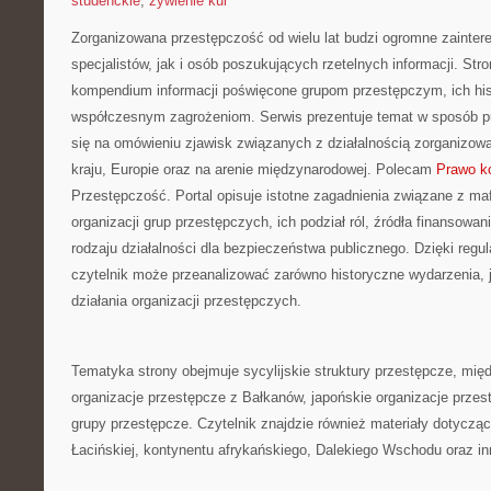
studenckie
,
żywienie kur
Zorganizowana przestępczość od wielu lat budzi ogromne zainte
specjalistów, jak i osób poszukujących rzetelnych informacji. St
kompendium informacji poświęcone grupom przestępczym, ich histo
współczesnym zagrożeniom. Serwis prezentuje temat w sposób pu
się na omówieniu zjawisk związanych z działalnością zorganizo
kraju, Europie oraz na arenie międzynarodowej. Polecam
Prawo ko
Przestępczość. Portal opisuje istotne zagadnienia związane z ma
organizacji grup przestępczych, ich podział ról, źródła finansowan
rodzaju działalności dla bezpieczeństwa publicznego. Dzięki reg
czytelnik może przeanalizować zarówno historyczne wydarzenia,
działania organizacji przestępczych.
Tematyka strony obejmuje sycylijskie struktury przestępcze, mię
organizacje przestępcze z Bałkanów, japońskie organizacje przest
grupy przestępcze. Czytelnik znajdzie również materiały dotycząc
Łacińskiej, kontynentu afrykańskiego, Dalekiego Wschodu oraz in