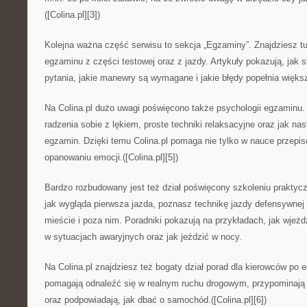
([Colina.pl][3])
Kolejna ważna część serwisu to sekcja „Egzaminy”. Znajdziesz tu
egzaminu z części testowej oraz z jazdy. Artykuły pokazują, jak 
pytania, jakie manewry są wymagane i jakie błędy popełnia więks
Na Colina.pl dużo uwagi poświęcono także psychologii egzaminu. 
radzenia sobie z lękiem, proste techniki relaksacyjne oraz jak na
egzamin. Dzięki temu Colina.pl pomaga nie tylko w nauce przepis
opanowaniu emocji.([Colina.pl][5])
Bardzo rozbudowany jest też dział poświęcony szkoleniu prakty
jak wygląda pierwsza jazda, poznasz technikę jazdy defensywnej
mieście i poza nim. Poradniki pokazują na przykładach, jak wjeż
w sytuacjach awaryjnych oraz jak jeździć w nocy.
Na Colina.pl znajdziesz też bogaty dział porad dla kierowców po e
pomagają odnaleźć się w realnym ruchu drogowym, przypominają
oraz podpowiadają, jak dbać o samochód.([Colina.pl][6])