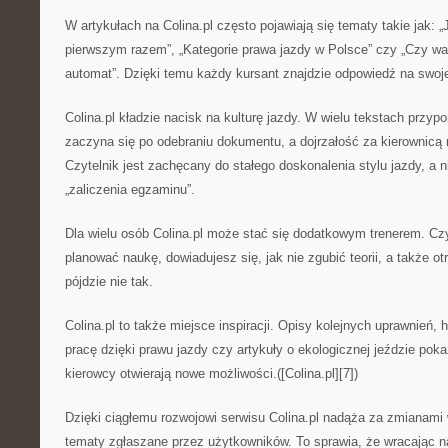
W artykułach na Colina.pl często pojawiają się tematy takie jak: 
pierwszym razem”, „Kategorie prawa jazdy w Polsce” czy „Czy war
automat”. Dzięki temu każdy kursant znajdzie odpowiedź na swoje p
Colina.pl kładzie nacisk na kulturę jazdy. W wielu tekstach przyp
zaczyna się po odebraniu dokumentu, a dojrzałość za kierownicą 
Czytelnik jest zachęcany do stałego doskonalenia stylu jazdy, a 
„zaliczenia egzaminu”.
Dla wielu osób Colina.pl może stać się dodatkowym trenerem. Czy
planować naukę, dowiadujesz się, jak nie zgubić teorii, a także 
pójdzie nie tak.
Colina.pl to także miejsce inspiracji. Opisy kolejnych uprawnień, h
pracę dzięki prawu jazdy czy artykuły o ekologicznej jeździe poka
kierowcy otwierają nowe możliwości.([Colina.pl][7])
Dzięki ciągłemu rozwojowi serwisu Colina.pl nadąża za zmianami 
tematy zgłaszane przez użytkowników. To sprawia, że wracając n