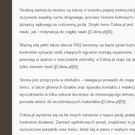
Osobną wartością serwisu są teksty o szeroko pojętej motoryzacj
oczywiste aspekty ruchu drogowego, poznasz historie kultowych 
przepisy wpływają na codzienną jazdę. Dzięki temu Colina.pl jes
nauki, jak i motywacją do ciągłej nauki.([Colina.pl][6])
Ważną rolę pełni także obszar FAQ tworzony na bazie pytań kursa
konkretne sytuacje osób zdających egzamin zostają wyjaśnione. 
powstają w oparciu o rzeczywiste potrzeby, a Colina.pl staje się 
tylko zbiorem teorii.([Colina.pl][6])
Strona jest przejrzysta w obsłudze – nawigacja prowadzi do mapy s
treści, a także głównych działów oraz sposobu kontaktu z redak
wyszukiwaniu w kilka sekund docierasz do interesującego tematu, 
pozwala wrócić do wcześniejszych materiałów.([Colina.pl][5])
Colina.pl wyróżnia się na tle innych serwisów o nauce jazdy pod
konkretne działanie. Zamiast ogólnikowych porad, znajdziesz tu p
rozszerzone poradniki oraz treści, które idą w parze z realnym 