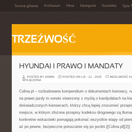
Archiwum
Hera
Kategorie
Kontekst
Strona główna
Spis T
TRZEŹWOŚĆ
HYUNDAI I PRAWO I MANDATY
POSTED BY ADMIN
POSTED ON LIS - 21 - 2025
MOŻLIWOŚĆ 
WYŁĄCZONA
Colina.pl – rozbudowane kompendium o dokumentach kierowcy, n
na prawo jazdy to serwis stworzony z myślą o kandydatach na ki
doświadczonych kierowcach, którzy chcą lepiej zrozumieć przepi
miejsce, w którym złożone przepisy kodeksu drogowego są tłumac
konkretne wskazówki pomagają pokonać wszystkie etapy od pierw
aż po pewne, bezpieczne poruszanie się po jezdni.([Colina.pl][2])