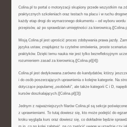
Colina.pl to portal o motoryzacji skupiony przede wszystkim na 
praktycznych szkoleniach oraz testach na placu i w ruchu drogow
każdy etap drogi do wymarzonego dokumentu – od wyboru wordu i 
przepisów, aż po sprawdzian umiejętności za kierownicą.([Colina.pl
Misją Colina.pl jest uprościć proces zdobywania prawa jazdy. Za
języka ustaw, znajdujesz tu czytelne omówienia, proste scenariu
praktyków. Dzięki temu nauka nie jest tylko bezrefleksyjnym ucz
rozumieniem zasad za kierownicą.([Colina.pl][4])
Colina.pl jest dedykowana zarówno do kandydatów, którzy jeszcze 
i do osób poszerzających uprawnienia o kolejne kategorie. Na stro
dotyczące popularnej „osobówki”, ale także kategorii C i D, napę
kursów doszkalających.([Colina.pl][3])
Jednym z najważniejszych filarów Colina.pl są sekcje poświęco
z uprawnieniami. To tutaj dowiesz się, kto może podejść do egza
kroku wygląda kurs oraz dowiesz się, co dokładnie będzie sprawd
m.in. co po kolei załatwić, na co zwrócić uwagę w urzędzie czy j