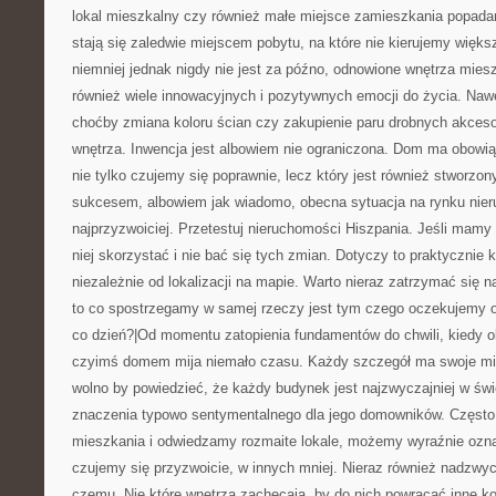
lokal mieszkalny czy również małe miejsce zamieszkania popada
stają się zaledwie miejscem pobytu, na które nie kierujemy więk
niemniej jednak nigdy nie jest za późno, odnowione wnętrza mies
również wiele innowacyjnych i pozytywnych emocji do życia. Naw
choćby zmiana koloru ścian czy zakupienie paru drobnych akceso
wnętrza. Inwencja jest albowiem nie ograniczona. Dom ma obowi
nie tylko czujemy się poprawnie, lecz który jest również stworz
sukcesem, albowiem jak wiadomo, obecna sytuacja na rynku nie
najprzyzwoiciej. Przetestuj nieruchomości Hiszpania. Jeśli mamy
niej skorzystać i nie bać się tych zmian. Dotyczy to praktycznie
niezależnie od lokalizacji na mapie. Warto nieraz zatrzymać się n
to co spostrzegamy w samej rzeczy jest tym czego oczekujemy 
co dzień?|Od momentu zatopienia fundamentów do chwili, kiedy o
czyimś domem mija niemało czasu. Każdy szczegół ma swoje miej
wolno by powiedzieć, że każdy budynek jest najzwyczajniej w św
znaczenia typowo sentymentalnego dla jego domowników. Często
mieszkania i odwiedzamy rozmaite lokale, możemy wyraźnie ozna
czujemy się przyzwoicie, w innych mniej. Nieraz również nadzwycz
czemu. Nie które wnętrza zachęcają, by do nich powracać inne ko