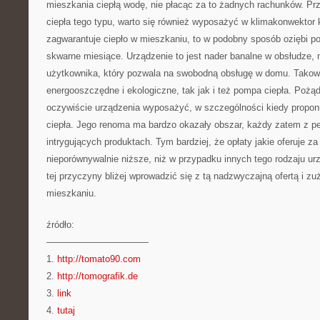
mieszkania ciepłą wodę, nie płacąc za to żadnych rachunków. Pr
ciepła tego typu, warto się również wyposażyć w klimakonwektor 
zagwarantuje ciepło w mieszkaniu, to w podobny sposób oziębi po
skwarne miesiące. Urządzenie to jest nader banalne w obsłudze, m
użytkownika, który pozwala na swobodną obsługę w domu. Takowe
energooszczędne i ekologiczne, tak jak i też pompa ciepła. Pożąd
oczywiście urządzenia wyposażyć, w szczególności kiedy propon
ciepła. Jego renoma ma bardzo okazały obszar, każdy zatem z pe
intrygujących produktach. Tym bardziej, że opłaty jakie oferuje z
nieporównywalnie niższe, niż w przypadku innych tego rodzaju u
tej przyczyny bliżej wprowadzić się z tą nadzwyczajną ofertą i z
mieszkaniu.
źródło:
———————————
1.
http://tomato90.com
2.
http://tomografik.de
3.
link
4.
tutaj