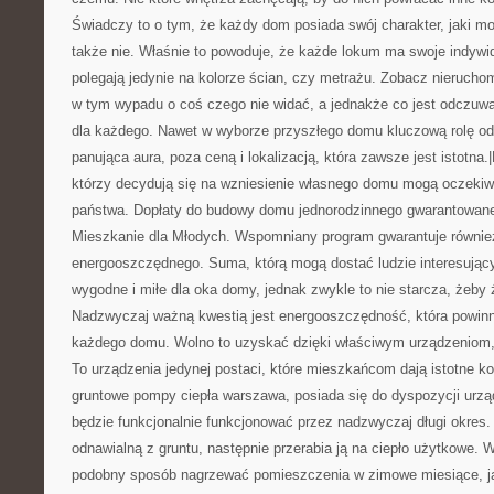
Świadczy to o tym, że każdy dom posiada swój charakter, jaki m
także nie. Właśnie to powoduje, że każde lokum ma swoje indywid
polegają jedynie na kolorze ścian, czy metrażu. Zobacz nierucho
w tym wypadu o coś czego nie widać, a jednakże co jest odczuwa
dla każdego. Nawet w wyborze przyszłego domu kluczową rolę o
panująca aura, poza ceną i lokalizacją, która zawsze jest istotna.
którzy decydują się na wzniesienie własnego domu mogą oczekiw
państwa. Dopłaty do budowy domu jednorodzinnego gwarantowan
Mieszkanie dla Młodych. Wspomniany program gwarantuje równie
energooszczędnego. Suma, którą mogą dostać ludzie interesujący
wygodne i miłe dla oka domy, jednak zwykle to nie starcza, żeby 
Nadzwyczaj ważną kwestią jest energooszczędność, która powin
każdego domu. Wolno to uzyskać dzięki właściwym urządzeniom, 
To urządzenia jedynej postaci, które mieszkańcom dają istotne ko
gruntowe pompy ciepła warszawa, posiada się do dyspozycji urzą
będzie funkcjonalnie funkcjonować przez nadzwyczaj długi okres.
odnawialną z gruntu, następnie przerabia ją na ciepło użytkowe. W
podobny sposób nagrzewać pomieszczenia w zimowe miesiące, ja