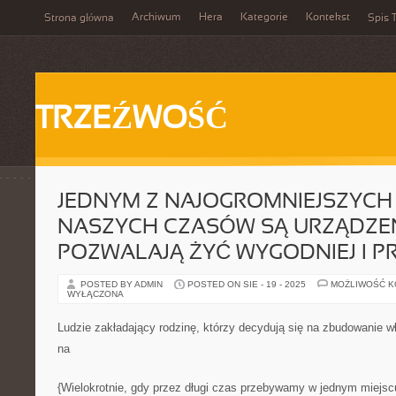
Archiwum
Hera
Kategorie
Kontekst
Strona główna
Spis T
TRZEŹWOŚĆ
JEDNYM Z NAJOGROMNIEJSZYC
NASZYCH CZASÓW SĄ URZĄDZEN
POZWALAJĄ ŻYĆ WYGODNIEJ I PR
POSTED BY ADMIN
POSTED ON SIE - 19 - 2025
MOŻLIWOŚĆ 
WYŁĄCZONA
Ludzie zakładający rodzinę, którzy decydują się na zbudowanie 
na
{Wielokrotnie, gdy przez długi czas przebywamy w jednym miejscu 