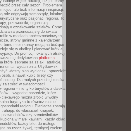
 istnieje więcej atrakcji, niż jesteśmy
wiedzić przez cały sezon. Problemem
 miejsc, ale brak informacji i inspiracji.
ą rolę odgrywają samorządy, lokalne
turystyczne oraz pasjonaci regionu. To
apy, przewodniki, organizują
 dbają o oznakowanie szlaków. Coraz
 działania przenoszą się do świata
rofile w mediach społecznościowych,
nicze, strony gminne z kalendarzem
ęki temu mieszkańcy mogą na bieżąco
zieje się w okolicy i planować krótkie,
ypady. Do promocji lokalnych atrakcji
rawdza się dedykowana
platforma
a której zebrane są szlaki, atrakcje,
tronomia i wydarzenia. Użytkownik
ożyć własny plan wycieczki, sprawdzić
h osób, a nawet kupić bilety czy
ć nocleg. Dla małych przedsiębiorców
y zaistnieć w świadomości
regionu – nie tylko turystów z daleka.
ńców – wygodne narzędzie, które
o ciekawego można zrobić w wolny
alna turystyka to również realne
 gospodarki regionu. Pieniądze zostają
 trafiając do właścicieli knajpek,
, przewodników czy rzemieślników.
kupiona w małej kawiarni, każdy obiad
produktów, każdy bilet do małego
os na rzecz żywej, tętniącej życiem