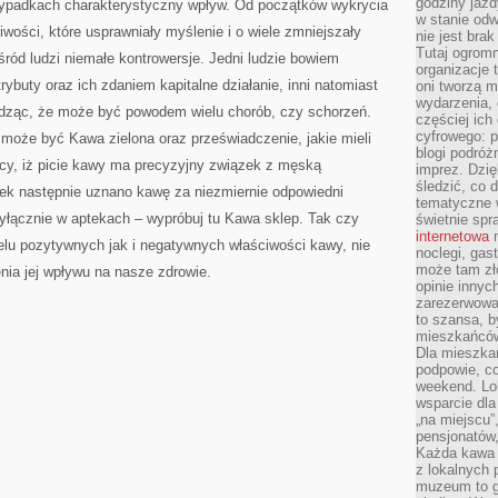
godziny jazdy
zypadkach charakterystyczny wpływ. Od początków wykrycia
w stanie od
wości, które usprawniały myślenie i o wiele zmniejszały
nie jest brak
Tutaj ogromn
ród ludzi niemałe kontrowersje. Jedni ludzie bowiem
organizacje 
rybuty oraz ich zdaniem kapitalne działanie, inni natomiast
oni tworzą m
wydarzenia,
ierdząc, że może być powodem wielu chorób, czy schorzeń.
częściej ich
cyfrowego: p
może być Kawa zielona oraz przeświadczenie, jakie mieli
blogi podróż
cy, iż picie kawy ma precyzyjny związek z męską
imprez. Dzi
śledzić, co d
iek następnie uznano kawę za niezmiernie odpowiedni
tematyczne w
łącznie w aptekach – wypróbuj tu Kawa sklep. Tak czy
świetnie sp
internetowa
n
elu pozytywnych jak i negatywnych właściwości kawy, nie
noclegi, gas
może tam zł
nia jej wpływu na nasze zdrowie.
opinie innyc
zarezerwowa
to szansa, b
mieszkańców 
Dla mieszka
podpowie, c
weekend. Lok
wsparcie dla
„na miejscu”,
pensjonatów
Każda kawa 
z lokalnych 
muzeum to gł