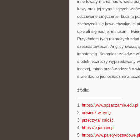
inne towary ma na nas w wielu pr
kawy oraz jej stymulujących właści
odczuwane zmęczenie, budziła poś
zachwycali się kawą chwaląc jej at
upierali się nad jej minusami, tw
Przykładem tych rozmaitych zdań 
szesnastowieczni Anglicy uważają
impotencją. Natomiast zaledwie w
środek leczniczy wyprzedawany wy
inaczej, mimo przeświadczeń o wi
stwierdzono jednoznacznie znacze
źródło:
———————————
1.
https://www.spzaczarnie.edu.pl
2.
odwiedź witrynę
3.
przeczytaj całość
4.
https://e-jarocin.pl
5.
https://www.palety-rozsadowe.pl