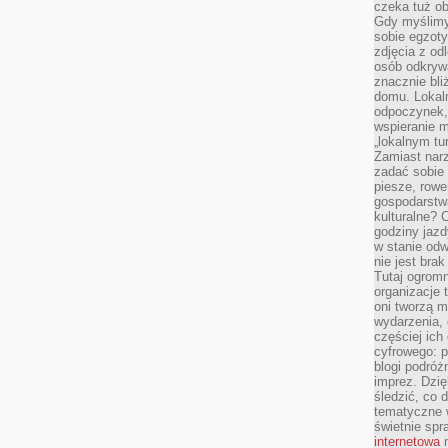
czeka tuż o
Gdy myślimy
sobie egzoty
zdjęcia z od
osób odkrywa
znacznie bli
domu. Lokal
odpoczynek, 
wspieranie m
„lokalnym tu
Zamiast narz
zadać sobie 
piesze, rowe
gospodarstw
kulturalne? 
godziny jazdy
w stanie od
nie jest brak
Tutaj ogromn
organizacje 
oni tworzą m
wydarzenia,
częściej ich
cyfrowego: p
blogi podróż
imprez. Dzi
śledzić, co d
tematyczne w
świetnie sp
internetowa
n