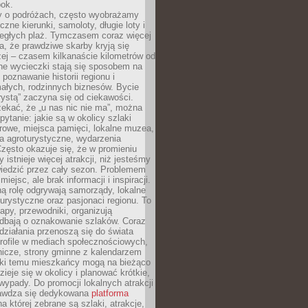
bok.
 o podróżach, często wyobrażamy
czne kierunki, samoloty, długie loty i
ległych plaż. Tymczasem coraz więcej
, że prawdziwe skarby kryją się
żej – czasem kilkanaście kilometrów od
ne wycieczki stają się sposobem na
poznawanie historii regionu i
ałych, rodzinnych biznesów. Bycie
rystą” zaczyna się od ciekawości.
ekać, że „u nas nic nie ma”, można
pytanie: jakie są w okolicy szlaki
rowe, miejsca pamięci, lokalne muzea,
a agroturystyczne, wydarzenia
Często okazuje się, że w promieniu
 istnieje więcej atrakcji, niż jesteśmy
wiedzić przez cały sezon. Problemem
 miejsc, ale brak informacji i inspiracji.
ą rolę odgrywają samorządy, lokalne
turystyczne oraz pasjonaci regionu. To
apy, przewodniki, organizują
 dbają o oznakowanie szlaków. Coraz
 działania przenoszą się do świata
rofile w mediach społecznościowych,
nicze, strony gminne z kalendarzem
ęki temu mieszkańcy mogą na bieżąco
zieje się w okolicy i planować krótkie,
ypady. Do promocji lokalnych atrakcji
rawdza się dedykowana
platforma
a której zebrane są szlaki, atrakcje,