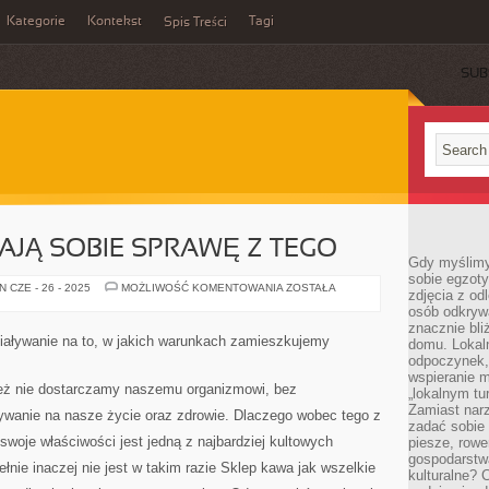
Kategorie
Kontekst
Tagi
Spis Treści
SUB
AJĄ SOBIE SPRAWĘ Z TEGO…
Gdy myślimy
sobie egzoty
KIEDY
 CZE - 26 - 2025
MOŻLIWOŚĆ KOMENTOWANIA
ZOSTAŁA
zdjęcia z od
LUDZIE
osób odkrywa
ZDAJĄ
SOBIE
znacznie bli
SPRAWĘ
iaływanie na to, w jakich warunkach zamieszkujemy
domu. Lokal
Z
TEGO…
odpoczynek, 
wspieranie m
też nie dostarczamy naszemu organizmowi, bez
„lokalnym tu
Zamiast narz
ywanie na nasze życie oraz zdrowie. Dlaczego wobec tego z
zadać sobie 
swoje właściwości jest jedną z najbardziej kultowych
piesze, rowe
gospodarstw
łnie inaczej nie jest w takim razie Sklep kawa jak wszelkie
kulturalne? 