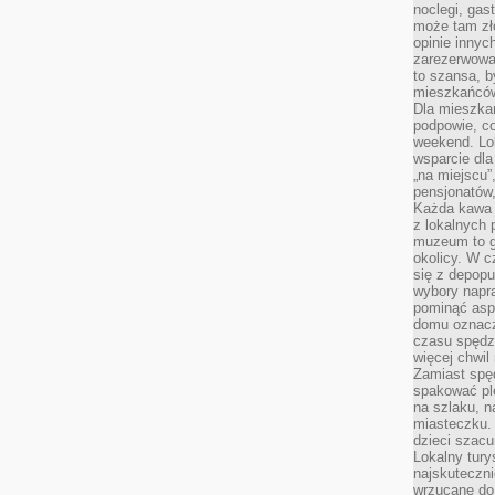
noclegi, gas
może tam zł
opinie innyc
zarezerwowa
to szansa, b
mieszkańców 
Dla mieszka
podpowie, c
weekend. Lok
wsparcie dla
„na miejscu”,
pensjonatów
Każda kawa 
z lokalnych 
muzeum to gł
okolicy. W c
się z depopu
wybory napr
pominąć asp
domu oznacz
czasu spędz
więcej chwil
Zamiast spę
spakować ple
na szlaku, 
miasteczku.
dzieci szacun
Lokalny tury
najskuteczn
wrzucane do 