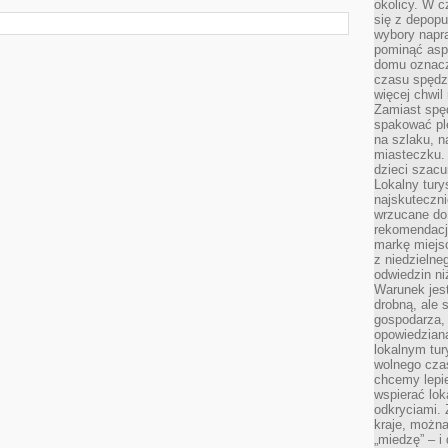
okolicy. W c
się z depopu
wybory napr
pominąć asp
domu oznacz
czasu spędz
więcej chwil
Zamiast spę
spakować ple
na szlaku, 
miasteczku.
dzieci szacun
Lokalny tury
najskuteczn
wrzucane do 
rekomendacj
markę miejs
z niedzielne
odwiedzin ni
Warunek jes
drobną, ale 
gospodarza, 
opowiedzianą
lokalnym tur
wolnego czas
chcemy lepie
wspierać lok
odkryciami.
kraje, można
„miedzę” – i