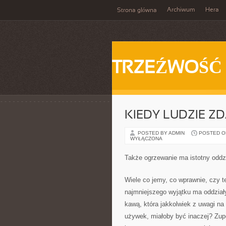
Archiwum
Hera
Strona główna
TRZEŹWOŚĆ
KIEDY LUDZIE ZD
POSTED BY ADMIN
POSTED ON
WYŁĄCZONA
Także ogrzewanie ma istotny oddz
Wiele co jemy, co wprawnie, czy 
najmniejszego wyjątku ma oddział
kawą, która jakkolwiek z uwagi na 
używek, miałoby być inaczej? Zupe