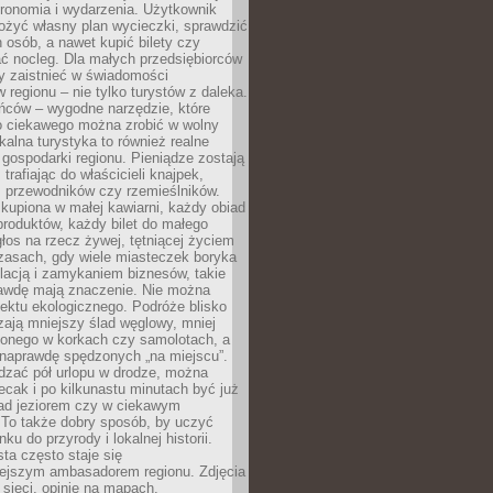
tronomia i wydarzenia. Użytkownik
ożyć własny plan wycieczki, sprawdzić
h osób, a nawet kupić bilety czy
ć nocleg. Dla małych przedsiębiorców
y zaistnieć w świadomości
regionu – nie tylko turystów z daleka.
ńców – wygodne narzędzie, które
o ciekawego można zrobić w wolny
alna turystyka to również realne
 gospodarki regionu. Pieniądze zostają
 trafiając do właścicieli knajpek,
, przewodników czy rzemieślników.
kupiona w małej kawiarni, każdy obiad
produktów, każdy bilet do małego
os na rzecz żywej, tętniącej życiem
zasach, gdy wiele miasteczek boryka
lacją i zamykaniem biznesów, takie
awdę mają znaczenie. Nie można
ektu ekologicznego. Podróże blisko
ają mniejszy ślad węglowy, mniej
onego w korkach czy samolotach, a
 naprawdę spędzonych „na miejscu”.
dzać pół urlopu w drodze, można
cak i po kilkunastu minutach być już
nad jeziorem czy w ciekawym
 To także dobry sposób, by uczyć
ku do przyrody i lokalnej historii.
sta często staje się
iejszym ambasadorem regionu. Zdjęcia
sieci, opinie na mapach,