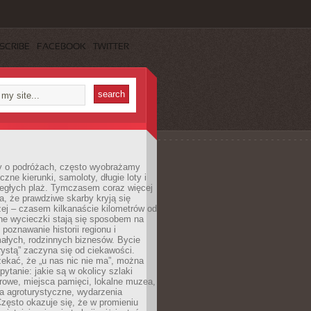
SCRIBE
FACEBOOK
TWITTER
 o podróżach, często wyobrażamy
czne kierunki, samoloty, długie loty i
ległych plaż. Tymczasem coraz więcej
, że prawdziwe skarby kryją się
żej – czasem kilkanaście kilometrów od
ne wycieczki stają się sposobem na
poznawanie historii regionu i
ałych, rodzinnych biznesów. Bycie
rystą” zaczyna się od ciekawości.
ekać, że „u nas nic nie ma”, można
pytanie: jakie są w okolicy szlaki
rowe, miejsca pamięci, lokalne muzea,
a agroturystyczne, wydarzenia
Często okazuje się, że w promieniu