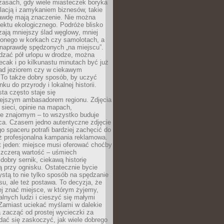
zasach, gdy wiele miasteczek boryka
lacją i zamykaniem biznesów, takie
awdę mają znaczenie. Nie można
ektu ekologicznego. Podróże blisko
ają mniejszy ślad węglowy, mniej
onego w korkach czy samolotach, a
 naprawdę spędzonych „na miejscu”.
dzać pół urlopu w drodze, można
cak i po kilkunastu minutach być już
nad jeziorem czy w ciekawym
 To także dobry sposób, by uczyć
ku do przyrody i lokalnej historii.
sta często staje się
iejszym ambasadorem regionu. Zdjęcia
sieci, opinie na mapach,
e znajomym – to wszystko buduje
ca. Czasem jedno autentyczne zdjęcie
go spaceru potrafi bardziej zachęcić do
ż profesjonalna kampania reklamowa.
t jeden: miejsce musi oferować choćby
szczerą wartość – uśmiech
dobry sernik, ciekawą historię
 przy ognisku. Ostatecznie bycie
ystą to nie tylko sposób na spędzanie
u, ale też postawa. To decyzja, że
j znać miejsce, w którym żyjemy,
alnych ludzi i cieszyć się małymi
 Zamiast uciekać myślami w dalekie
 zacząć od prostej wycieczki za
 dać się zaskoczyć, jak wiele dobrego