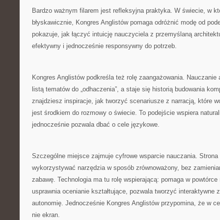
Bardzo ważnym filarem jest refleksyjna praktyka. W świecie, w kt
błyskawicznie, Kongres Anglistów pomaga odróżnić modę od podej
pokazuje, jak łączyć intuicję nauczyciela z przemyślaną architektu
efektywny i jednocześnie responsywny do potrzeb.
Kongres Anglistów podkreśla też rolę zaangażowania. Nauczanie a
listą tematów do „odhaczenia”, a staje się historią budowania komp
znajdziesz inspiracje, jak tworzyć scenariusze z narracją, które wc
jest środkiem do rozmowy o świecie. To podejście wspiera natura
jednocześnie pozwala dbać o cele językowe.
Szczególne miejsce zajmuje cyfrowe wsparcie nauczania. Strona 
wykorzystywać narzędzia w sposób zrównoważony, bez zamienian
zabawę. Technologia ma tu rolę wspierającą: pomaga w powtórce 
usprawnia ocenianie kształtujące, pozwala tworzyć interaktywne z
autonomię. Jednocześnie Kongres Anglistów przypomina, że w cen
nie ekran.