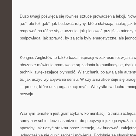
Dużo uwagi poświęca się również sztuce prowadzenia lekcji. Now
„co”, ale też „jak”: jak budować rutyny, które ułatwiają naukę; jak 
reagować na różne style uczenia; jak planować przejścia między
podpowiada, jak sprawić, by zajęcia były energetyczne, ale jedno
Kongres Anglistów to także baza inspiracji w zakresie rozwijania
obszarze mówienia promowane są zadania komunikacyjne, dyskus
techniki zwiększające płynność. W słuchaniu pojawiają się auten
to, jak uczyć wyłapywania sensu. W czytaniu akcentuje się pracę
— proces, które uczą organizacji myśli. Wszystko w duchu: mniej 
rozwoju.
Ważnym tematem jest gramatyka w komunikacji. Strona zachęca, 
samym w sobie, lecz narzędziem do precyzyjniejszego wyrażani
sposoby, jak uczyć struktur przez intencję, jak budować umiejęt
jednocześnie nie gubić radości mówienia. Podobnie ze słownictw