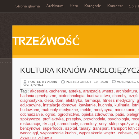
Archiwum
Hera
Kategorie
Kontekst
Strona główna
Spis T
TRZEŹWOŚĆ
KULTURA KRAJÓW ANGLOJĘZYC
POSTED BY ADMIN
POSTED ON LUT - 19 - 2026
MOŻLIWOŚĆ 
WYŁĄCZONA
Tagi:
akcesoria kuchenne
,
apteka
,
aranżacja wnętrz
,
architektura
badania genetyczne
,
biotechnologia
,
budownictwo
,
choroby
,
częś
diagnostyka
,
dieta
,
dom
,
elektryka
,
farmacja
,
fitness medyczny
,
g
edukacyjne
,
instalacje domowe
,
kawiarnie
,
kuchnia
,
kulinaria
,
lot
budowlane
,
materiały medyczne
,
meble
,
medycyna
,
mieszkanie
,
odchudzanie
,
ogród
,
ogrodnictwo
,
opieka zdrowotna
,
patio
,
pielęgn
spożywcze
,
profilaktyka
,
przepisy
,
przychodnia
,
psychologia
,
rece
restauracje
,
rtv agd
,
samochody
,
samoloty
,
sery
,
sklep spożywcz
benzynowe
,
superfoods
,
szpital
,
tarasy
,
transport
,
transport lotnic
wodociągi
,
wyposażenie kuchni
,
wyposażenie wnętrz
,
zabawa
,
za
żywienie
,
zdrowie