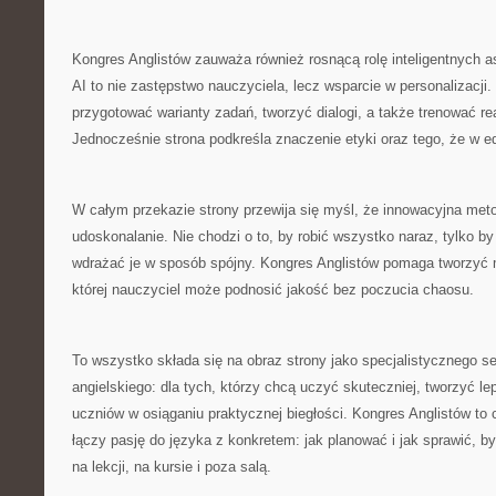
Kongres Anglistów zauważa również rosnącą rolę inteligentnych a
AI to nie zastępstwo nauczyciela, lecz wsparcie w personalizacji.
przygotować warianty zadań, tworzyć dialogi, a także trenować r
Jednocześnie strona podkreśla znaczenie etyki oraz tego, że w edu
W całym przekazie strony przewija się myśl, że innowacyjna meto
udoskonalanie. Nie chodzi o to, by robić wszystko naraz, tylko by
wdrażać je w sposób spójny. Kongres Anglistów pomaga tworzyć
której nauczyciel może podnosić jakość bez poczucia chaosu.
To wszystko składa się na obraz strony jako specjalistycznego 
angielskiego: dla tych, którzy chcą uczyć skuteczniej, tworzyć le
uczniów w osiąganiu praktycznej biegłości. Kongres Anglistów to
łączy pasję do języka z konkretem: jak planować i jak sprawić, b
na lekcji, na kursie i poza salą.