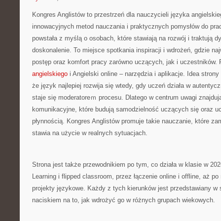
Kongres Anglistów to przestrzeń dla nauczycieli języka angielski
innowacyjnych metod nauczania i praktycznych pomysłów do prac
powstała z myślą o osobach, które stawiają na rozwój i traktują d
doskonalenie. To miejsce spotkania inspiracji i wdrożeń, gdzie naj
postęp oraz komfort pracy zarówno uczących, jak i uczestników
angielskiego
i Angielski online – narzędzia i aplikacje. Idea strony
że język najlepiej rozwija się wtedy, gdy uczeń działa w autentyc
staje się moderatoreｍ procesu. Dlatego w centrum uwagi znajdują
komunikacyjne, które budują samodzielność uczących się oraz u
płynnością. Kongres Anglistów promuje takie nauczanie, które za
stawia na użycie w realnych sytuacjach.
Strona jest także przewodnikiem po tym, co działa w klasie w 20
Learning i flipped classroom, przez łączenie online i offline, aż p
projekty językowe. Każdy z tych kierunków jest przedstawiany w 
naciskiem na to, jak wdrożyć go w różnych grupach wiekowych.