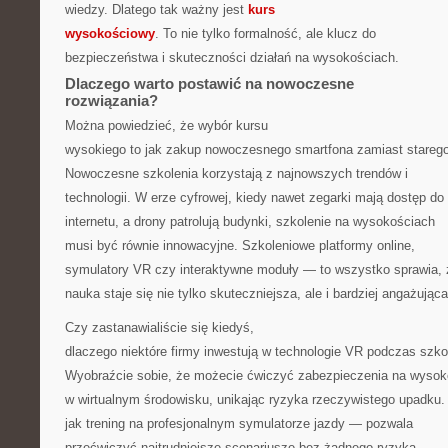
wiedzy. Dlatego tak ważny jest
kurs
wysokościowy
. To nie tylko formalność, ale klucz do
bezpieczeństwa i skuteczności działań na wysokościach.
Dlaczego warto postawić na nowoczesne
rozwiązania?
Można powiedzieć, że wybór kursu
wysokiego to jak zakup nowoczesnego smartfona zamiast stareg
Nowoczesne szkolenia korzystają z najnowszych trendów i
technologii. W erze cyfrowej, kiedy nawet zegarki mają dostęp do
internetu, a drony patrolują budynki, szkolenie na wysokościach
musi być równie innowacyjne. Szkoleniowe platformy online,
symulatory VR czy interaktywne moduły — to wszystko sprawia, 
nauka staje się nie tylko skuteczniejsza, ale i bardziej angażująca
Czy zastanawialiście się kiedyś,
dlaczego niektóre firmy inwestują w technologie VR podczas szko
Wyobraźcie sobie, że możecie ćwiczyć zabezpieczenia na wysok
w wirtualnym środowisku, unikając ryzyka rzeczywistego upadku.
jak trening na profesjonalnym symulatorze jazdy — pozwala
przećwiczyć najtrudniejsze scenariusze bez żadnego ryzyka.