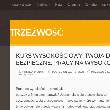
Archiwum
Hera
Kategorie
Kontekst
Strona główna
Spis T
TRZEŹWOŚĆ
KURS WYSOKOŚCIOWY: TWOJA 
BEZPIECZNEJ PRACY NA WYSOK
POSTED BY ADMIN
POSTED ON CZE - 8 - 2025
MOŻLIWOŚĆ K
WYŁĄCZONA
Praca na wysokości — brzmi jak
obrazek z filmu akcji, prawda? Jednak dla wielu pracowników to
codzienność, a dla pracodawców — wyzwanie, które wymaga nie
tylko odwagi, ale przede wszystkim odpowiedniego przygotowania 