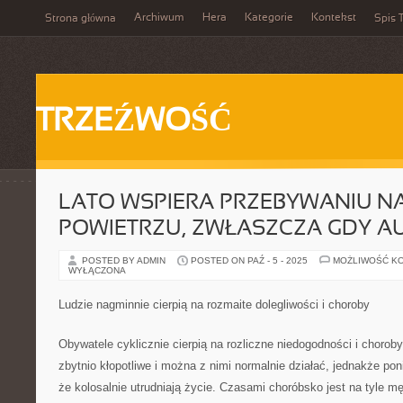
Archiwum
Hera
Kategorie
Kontekst
Strona główna
Spis T
TRZEŹWOŚĆ
LATO WSPIERA PRZEBYWANIU 
POWIETRZU, ZWŁASZCZA GDY A
POSTED BY ADMIN
POSTED ON PAŹ - 5 - 2025
MOŻLIWOŚĆ K
WYŁĄCZONA
Ludzie nagminnie cierpią na rozmaite dolegliwości i choroby
Obywatele cyklicznie cierpią na rozliczne niedogodności i choroby.
zbytnio kłopotliwe i można z nimi normalnie działać, jednakże poni
że kolosalnie utrudniają życie. Czasami choróbsko jest na tyle m