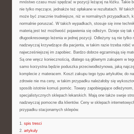
mnóstwo czasu musi spędzać w pozycji leżącej na łóżku. Takie 
nie tylko męczące, jednakże też opłakane w rezultatach. W takic
może być znacznie trudniejsze, niż w normalnych przypadkach, k
normalnie poruszać. W takich wypadkach, stosuje się inne techni
materią jest też możliwość pojawienia się odleżyn. Dzieje się ta
długookresowego leżenia w jednej pozycji. Odleżyny są nie tylko 
nadzwyczaj krzywdzące dla pacjenta, w takim razie trzeba robić 
najwcześniejszej im zapobiec. Bardzo dobrze egzaminują się ma
Są one wręcz koniecznością, dlatego są głównym zakupem w tego
samo korzystna będzie poduszka przeciwodleżynowa, jaką najcz
komplecie z materacem. Koszt zakupu tego typu artykułów, do naj
zdrowie nie ma ceny, w takim przypadku należałoby się wykoszto
sposób istotnie komuś pomóc. Towary zapobiegające odleżynom,
specjalistycznych sklepach lekarskich. Mają one także swoje stro
nadzwyczaj pomocne dla klientów. Ceny w sklepach internetowych
przypadku stacjonarnych sklepów.
1.
spis tresci
2.
artykuly