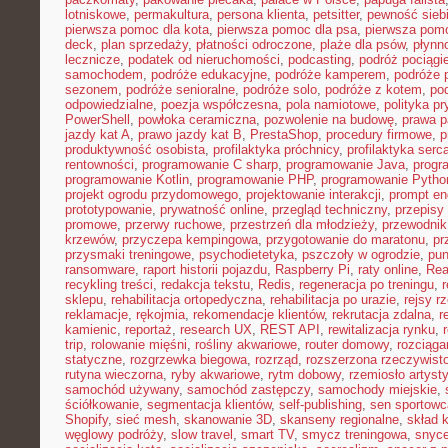
lotniskowe
,
permakultura
,
persona klienta
,
petsitter
,
pewność sieb
pierwsza pomoc dla kota
,
pierwsza pomoc dla psa
,
pierwsza pom
deck
,
plan sprzedaży
,
płatności odroczone
,
plaże dla psów
,
płynn
lecznicze
,
podatek od nieruchomości
,
podcasting
,
podróż pociąg
samochodem
,
podróże edukacyjne
,
podróże kamperem
,
podróże 
sezonem
,
podróże senioralne
,
podróże solo
,
podróże z kotem
,
po
odpowiedzialne
,
poezja współczesna
,
pola namiotowe
,
polityka p
PowerShell
,
powłoka ceramiczna
,
pozwolenie na budowę
,
prawa p
jazdy kat A
,
prawo jazdy kat B
,
PrestaShop
,
procedury firmowe
,
p
produktywność osobista
,
profilaktyka próchnicy
,
profilaktyka serc
rentowności
,
programowanie C sharp
,
programowanie Java
,
progr
programowanie Kotlin
,
programowanie PHP
,
programowanie Pytho
projekt ogrodu przydomowego
,
projektowanie interakcji
,
prompt en
prototypowanie
,
prywatność online
,
przegląd techniczny
,
przepisy
promowe
,
przerwy ruchowe
,
przestrzeń dla młodzieży
,
przewodnik
krzewów
,
przyczepa kempingowa
,
przygotowanie do maratonu
,
pr
przysmaki treningowe
,
psychodietetyka
,
pszczoły w ogrodzie
,
pun
ransomware
,
raport historii pojazdu
,
Raspberry Pi
,
raty online
,
Rea
recykling treści
,
redakcja tekstu
,
Redis
,
regeneracja po treningu
,
r
sklepu
,
rehabilitacja ortopedyczna
,
rehabilitacja po urazie
,
rejsy r
reklamacje
,
rękojmia
,
rekomendacje klientów
,
rekrutacja zdalna
,
r
kamienic
,
reportaż
,
research UX
,
REST API
,
rewitalizacja rynku
,
trip
,
rolowanie mięśni
,
rośliny akwariowe
,
router domowy
,
rozciąga
statyczne
,
rozgrzewka biegowa
,
rozrząd
,
rozszerzona rzeczywist
rutyna wieczorna
,
ryby akwariowe
,
rytm dobowy
,
rzemiosło artyst
samochód używany
,
samochód zastępczy
,
samochody miejskie
,
ściółkowanie
,
segmentacja klientów
,
self-publishing
,
sen sportowc
Shopify
,
sieć mesh
,
skanowanie 3D
,
skanseny regionalne
,
skład k
węglowy podróży
,
slow travel
,
smart TV
,
smycz treningowa
,
snyce