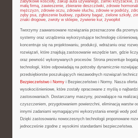
zabytkowe kościoły
,
zakup auta używanego
,
zamki krzyżackie
,
z
małą firmą
,
zawieszenie
,
zbieranie deszczówki
,
zdrowie hormonal
mężczyzn
,
zdrowie oczu
,
zdrowie słuchu
,
zdrowie w podróży
,
zdr
zęby psa
,
zgłoszenie budowy
,
zgubiony bagaż
,
zielone szkoły
,
zi
znaki drogowe
,
zwroty w sklepie
,
żywienie kur
,
żywopłot
Tworzymy zaawansowane rozwiązania przeznaczone dla przemysł
systemy oraz urządzenia wykorzystujące technologię ciśnieniową
koncentruje się na projektowaniu, produkcji, wdrażaniu oraz roz
rozwiązań, które znajdują zastosowanie wszędzie tam, gdzie licz
oraz pewność wykonywanych procesów. Strona prezentuje bogatą 
technologii, które odpowiadają na potrzeby dynamicznie rozwijają
przedsiębiorstw poszukujących niezawodnych rozwiązań technic
Bezpieczeństwo i Normy
i Bezpieczeństwo i Normy. Nasza oferta
wysokociśnieniowe, które zostały opracowane z myślą o najbard
zastosowaniach. Dostarczamy maszyny, pozwalające na realizac
czyszczeniem, przygotowaniem powierzchni, eliminacją warstw o
innymi zadaniami wymagającymi wykorzystania energii wody pod
Dzięki zastosowaniu nowoczesnych technologii proponowane rozw
jednocześnie zgodne z wysokimi standardami bezpieczeństwa.