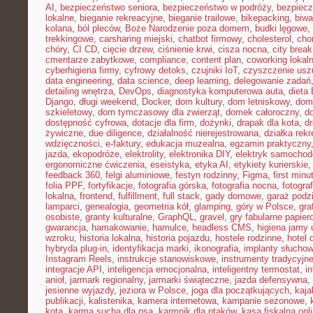
AI
,
bezpieczeństwo seniora
,
bezpieczeństwo w podróży
,
bezpiecz
lokalne
,
bieganie rekreacyjne
,
bieganie trailowe
,
bikepacking
,
biw
kolana
,
ból pleców
,
Boże Narodzenie poza domem
,
budki lęgowe
,
trekkingowe
,
carsharing miejski
,
chatbot firmowy
,
cholesterol
,
cho
chóry
,
CI CD
,
cięcie drzew
,
ciśnienie krwi
,
cisza nocna
,
city brea
cmentarze zabytkowe
,
compliance
,
content plan
,
coworking lokal
cyberhigiena firmy
,
cyfrowy detoks
,
czujniki IoT
,
czyszczenie usz
data engineering
,
data science
,
deep learning
,
delegowanie zadań
detailing wnętrza
,
DevOps
,
diagnostyka komputerowa auta
,
dieta
Django
,
długi weekend
,
Docker
,
dom kultury
,
dom letniskowy
,
dom
szkieletowy
,
dom tymczasowy dla zwierząt
,
domek całoroczny
,
d
dostępność cyfrowa
,
dotacje dla firm
,
dożynki
,
drapak dla kota
,
d
żywiczne
,
due diligence
,
działalność nierejestrowana
,
działka rek
wdzięczności
,
e-faktury
,
edukacja muzealna
,
egzamin praktyczny
jazda
,
ekopodróże
,
elektrolity
,
elektronika DIY
,
elektryk samocho
ergonomiczne ćwiczenia
,
eseistyka
,
etyka AI
,
etykiety kurierskie
feedback 360
,
felgi aluminiowe
,
festyn rodzinny
,
Figma
,
first minu
folia PPF
,
fortyfikacje
,
fotografia górska
,
fotografia nocna
,
fotogra
lokalna
,
frontend
,
fulfillment
,
full stack
,
gady domowe
,
garaż podz
lamparci
,
genealogia
,
geometria kół
,
glamping
,
góry w Polsce
,
gra
osobiste
,
granty kulturalne
,
GraphQL
,
gravel
,
gry fabularne papie
gwarancja
,
hamakowanie
,
hamulce
,
headless CMS
,
higiena jamy 
wzroku
,
historia lokalna
,
historia pojazdu
,
hostele rodzinne
,
hotel 
hybryda plug-in
,
identyfikacja marki
,
ikonografia
,
implanty słucho
Instagram Reels
,
instrukcje stanowiskowe
,
instrumenty tradycyjn
integracje API
,
inteligencja emocjonalna
,
inteligentny termostat
,
in
anioł
,
jarmark regionalny
,
jarmarki świąteczne
,
jazda defensywna
,
jesienne wyjazdy
,
jeziora w Polsce
,
joga dla początkujących
,
kaj
publikacji
,
kalistenika
,
kamera internetowa
,
kampanie sezonowe
,
kota
,
karma sucha dla psa
,
karmnik dla ptaków
,
kasa fiskalna onl