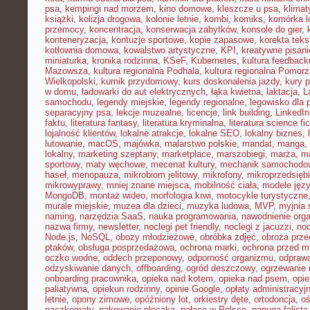
psa
,
kempingi nad morzem
,
kino domowe
,
kleszcze u psa
,
klima
książki
,
kolizja drogowa
,
kolonie letnie
,
kombi
,
komiks
,
komórka l
przemocy
,
koncentracja
,
konserwacja zabytków
,
konsole do gier
,
konteneryzacja
,
kontuzje sportowe
,
kopie zapasowe
,
korekta teks
kotłownia domowa
,
kowalstwo artystyczne
,
KPI
,
kreatywne pisani
miniaturka
,
kronika rodzinna
,
KSeF
,
Kubernetes
,
kultura feedback
Mazowsza
,
kultura regionalna Podhala
,
kultura regionalna Pomorz
Wielkopolski
,
kurnik przydomowy
,
kurs doskonalenia jazdy
,
kury 
w domu
,
ładowarki do aut elektrycznych
,
łąka kwietna
,
laktacja
,
L
samochodu
,
legendy miejskie
,
legendy regionalne
,
legowisko dla 
separacyjny psa
,
lekcje muzealne
,
licencje
,
link building
,
LinkedIn
faktu
,
literatura fantasy
,
literatura kryminalna
,
literatura science fic
lojalność klientów
,
lokalne atrakcje
,
lokalne SEO
,
lokalny biznes
,
lutowanie
,
macOS
,
majówka
,
malarstwo polskie
,
mandat
,
manga
,
lokalny
,
marketing szeptany
,
marketplace
,
marszobiegi
,
marża
,
ma
sportowy
,
maty węchowe
,
mecenat kultury
,
mechanik samochodo
haseł
,
menopauza
,
mikrobiom jelitowy
,
mikrofony
,
mikroprzedsięb
mikrowyprawy
,
mniej znane miejsca
,
mobilność ciała
,
modele jęz
MongoDB
,
montaż wideo
,
morfologia krwi
,
motocykle turystyczne
murale miejskie
,
muzea dla dzieci
,
muzyka ludowa
,
MVP
,
myjnia
naming
,
narzędzia SaaS
,
nauka programowania
,
nawodnienie org
nazwa firmy
,
newsletter
,
noclegi pet friendly
,
noclegi z jacuzzi
,
noc
Node.js
,
NoSQL
,
obozy młodzieżowe
,
obróbka zdjęć
,
obroża prz
ptaków
,
obsługa posprzedażowa
,
ochrona marki
,
ochrona przed 
oczko wodne
,
oddech przeponowy
,
odporność organizmu
,
odprawa
odzyskiwanie danych
,
offboarding
,
ogród deszczowy
,
ogrzewanie 
onboarding pracownika
,
opieka nad kotem
,
opieka nad psem
,
opi
paliatywna
,
opiekun rodzinny
,
opinie Google
,
opłaty administracyj
letnie
,
opony zimowe
,
opóźniony lot
,
orkiestry dęte
,
ortodoncja
,
oś
paczkomaty
,
pakowanie plecaka
,
pałace w Polsce
,
papuga falista