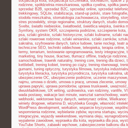
socjalizacja kota
,
socjalizacja szczeniaka
,
socrealizm
,
spacer z 
rodzinne
,
spółdzielnia mieszkaniowa
,
spółka cywilna
,
spółka jawn
sprzedaż B2B
,
sprzedaż B2C
,
sprzedaż online
,
sprzedaż telefoni
trekkingowy
,
SQLite
,
stabilizacja
,
stand-up polski
,
stare fotografie
stodoła mieszkalna
,
stomatologia zachowawcza
,
storytelling
,
stor
stres przewlekły
,
stroje regionalne
,
struktury danych
,
studio domo
Svelte
,
światło niebieskie
,
światłowód
,
świetlica wiejska
,
świnka 
Symfony
,
system OKR
,
szczepienia podróżne
,
szczepienie kota
,
psa
,
szlaki górskie
,
szlaki historyczne
,
szlaki kulinarne
,
szlaki n
szlaki rowerowe rodzinne
,
szlaki winiarskie
,
szlaki zamków
,
sztuk
sakralna
,
szyfrowanie danych
,
tańce ludowe
,
tanie noclegi
,
teatr 
techniczne SEO
,
techniki oddechowe
,
teleopieka
,
terapia online
,
t
termy
,
terrarium
,
testowanie oprogramowania
,
testy integracyjne
,
marketing
,
tiny house
,
tkactwo
,
tłumacz offline
,
tradycje rodzinne
samochodowe
,
trawnik naturalny
,
trening core
,
trening dla dzieci
,
kettlebell
,
trening kobiet
,
trening po ciąży
,
trening równowagi
,
tren
gumami
,
tuning optyczny
,
turystyka filmowa
,
turystyka industrialn
turystyka literacka
,
turystyka przyrodnicza
,
turystyka sakralna
,
ub
ubezpieczenie OC
,
ubezpieczenie podróżne
,
uczenie maszynowe
najmu
,
umowa o dzieło
,
umowa o pracę
,
umowa zlecenie
,
umowy
uprawa papryki
,
uprawa pomidorów
,
uprawa truskawek
,
uważność
dwuskładnikowe
,
UX writing
,
uzdrowiska
,
van rodzinny
,
vanlife
,
V
wada postawy
,
wakacje last minute
,
warsztat samochodowy
,
wart
webhooki
,
wektorowe bazy danych
,
weterynarz online
,
Wielkanoc 
winiety drogowe
,
witamina D
,
wizytówka Google
,
własność intelek
WordPress development
,
workation
,
wsparcie kryzysowe
,
wspóln
wspomnienia rodzinne
,
wybielanie zębów
,
wycena startupu
,
wycin
integracyjne
,
wyjazdy weekendowe
,
wymiana oleju
,
wynagrodzeni
wypalenie zawodowe
,
wyprawka dla kota
,
wyprawka dla psa
,
wyst
YouTube Shorts
,
zabawki węchowe
,
zabezpieczenie balkonu dla 