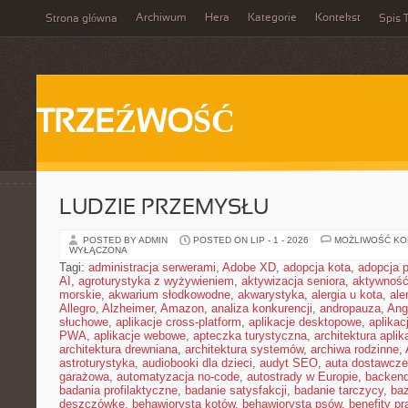
Archiwum
Hera
Kategorie
Kontekst
Strona główna
Spis T
TRZEŹWOŚĆ
LUDZIE PRZEMYSŁU
POSTED BY ADMIN
POSTED ON LIP - 1 - 2026
MOŻLIWOŚĆ K
WYŁĄCZONA
Tagi:
administracja serwerami
,
Adobe XD
,
adopcja kota
,
adopcja 
AI
,
agroturystyka z wyżywieniem
,
aktywizacja seniora
,
aktywność
morskie
,
akwarium słodkowodne
,
akwarystyka
,
alergia u kota
,
ale
Allegro
,
Alzheimer
,
Amazon
,
analiza konkurencji
,
andropauza
,
Ang
słuchowe
,
aplikacje cross-platform
,
aplikacje desktopowe
,
aplikac
PWA
,
aplikacje webowe
,
apteczka turystyczna
,
architektura aplika
architektura drewniana
,
architektura systemów
,
archiwa rodzinne
,
astroturystyka
,
audiobooki dla dzieci
,
audyt SEO
,
auta dostawcze
garażowa
,
automatyzacja no-code
,
autostrady w Europie
,
backen
badania profilaktyczne
,
badanie satysfakcji
,
badanie tarczycy
,
ba
deszczówkę
,
behawiorysta kotów
,
behawiorysta psów
,
benefity p