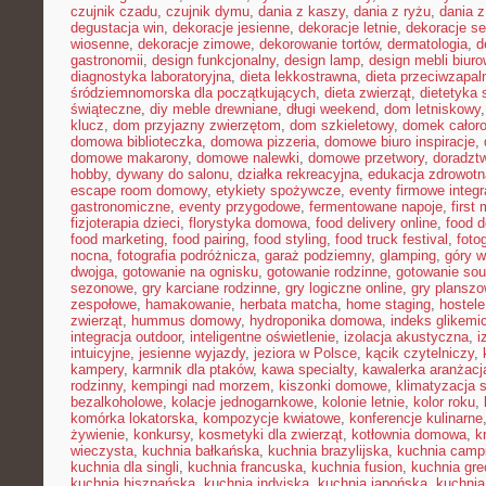
czujnik czadu
,
czujnik dymu
,
dania z kaszy
,
dania z ryżu
,
dania 
degustacja win
,
dekoracje jesienne
,
dekoracje letnie
,
dekoracje s
wiosenne
,
dekoracje zimowe
,
dekorowanie tortów
,
dermatologia
,
d
gastronomii
,
design funkcjonalny
,
design lamp
,
design mebli biur
diagnostyka laboratoryjna
,
dieta lekkostrawna
,
dieta przeciwzapal
śródziemnomorska dla początkujących
,
dieta zwierząt
,
dietetyka 
świąteczne
,
diy meble drewniane
,
długi weekend
,
dom letniskowy
klucz
,
dom przyjazny zwierzętom
,
dom szkieletowy
,
domek całor
domowa biblioteczka
,
domowa pizzeria
,
domowe biuro inspiracje
,
domowe makarony
,
domowe nalewki
,
domowe przetwory
,
doradzt
hobby
,
dywany do salonu
,
działka rekreacyjna
,
edukacja zdrowotn
escape room domowy
,
etykiety spożywcze
,
eventy firmowe integr
gastronomiczne
,
eventy przygodowe
,
fermentowane napoje
,
first
fizjoterapia dzieci
,
florystyka domowa
,
food delivery online
,
food d
food marketing
,
food pairing
,
food styling
,
food truck festival
,
foto
nocna
,
fotografia podróżnicza
,
garaż podziemny
,
glamping
,
góry w
dwojga
,
gotowanie na ognisku
,
gotowanie rodzinne
,
gotowanie sou
sezonowe
,
gry karciane rodzinne
,
gry logiczne online
,
gry planszo
zespołowe
,
hamakowanie
,
herbata matcha
,
home staging
,
hostele
zwierząt
,
hummus domowy
,
hydroponika domowa
,
indeks glikemi
integracja outdoor
,
inteligentne oświetlenie
,
izolacja akustyczna
,
i
intuicyjne
,
jesienne wyjazdy
,
jeziora w Polsce
,
kącik czytelniczy
,
kampery
,
karmnik dla ptaków
,
kawa specialty
,
kawalerka aranżacj
rodzinny
,
kempingi nad morzem
,
kiszonki domowe
,
klimatyzacja 
bezalkoholowe
,
kolacje jednogarnkowe
,
kolonie letnie
,
kolor roku
,
komórka lokatorska
,
kompozycje kwiatowe
,
konferencje kulinarne
żywienie
,
konkursy
,
kosmetyki dla zwierząt
,
kotłownia domowa
,
k
wieczysta
,
kuchnia bałkańska
,
kuchnia brazylijska
,
kuchnia camp
kuchnia dla singli
,
kuchnia francuska
,
kuchnia fusion
,
kuchnia gr
kuchnia hiszpańska
,
kuchnia indyjska
,
kuchnia japońska
,
kuchnia