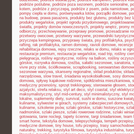
podróże poślubne
,
podróże poza sezonem
,
podróże senioralne
,
po
kotem
,
podróże z przyczepą
,
podróże z psem
,
pola namiotowe
,
p
pompy ciepła w domu
,
porównywarka lotów
,
porządki domowe
,
pos
na budowę
,
prawa pasażera
,
produkty bez glutenu
,
produkty bez l
produkty wegańskie
,
projekt ogrodu przydomowego
,
projektowani
światła
,
projekty domów nowoczesnych
,
projekty wnętrz
,
promy m
odbiorczy
,
przechowywanie
,
przeprawy promowe
,
przesadzanie ro
przetwory owocowe
,
przetwory warzywne
,
przewodniki turystyczn
przyczepa kempingowa
,
przyprawy świata
,
psy profilaktyka
,
psyc
rafting
,
rak profilaktyka
,
ramen domowy
,
ravioli domowe
,
recenzje 
rehabilitacja domowa
,
rejsy rzeczne
,
relaks w domu
,
relaks w ogr
restauracje premium
,
restauracje wegańskie
,
road trip
,
rośliny cie
pielęgnacja
,
rośliny egzotyczne
,
rośliny na balkon
,
rośliny oczysz
górskie
,
rozrywka domowa
,
rzeźba
,
sałatki sezonowe
,
sanatoria
,
vivre przy stole
,
ściółkowanie
,
scrapbooking
,
serowarstwo domow
sezonowe warzywa
,
skanseny regionalne
,
skład produktów
,
skład
narzędziowa
,
slow travel
,
śniadania wysokobiałkowe
,
sosy domo
domowa
,
spływy kajakowe rodzinne
,
spółdzielnia mieszkaniowa
,
medyczny przenośny
,
sprzęt trekkingowy
,
sterowanie głosem
,
sto
azjatycki
,
strefa relaksu
,
styl art deco
,
styl coastal
,
styl eklektyc
maksymalistyczny
,
styl mid-century
,
styl minimalistyczny
,
styl m
lokalne
,
suplementy diety
,
survival
,
sushi w domu
,
suszone kwiat
kulinarne
,
sylwester w górach
,
systemy zabezpieczeń domowych
kulinarne
,
szkolenie psów
,
szlaki górskie
,
szlaki historyczne
,
szla
nadmorskie
,
szlaki piesze
,
szlaki rowerowe rodzinne
,
szlaki winia
gotowania
,
tanie noclegi
,
tapety ścienne
,
targi śniadaniowe
,
team 
smart home
,
tekstylia domowe
,
telepsychologia
,
tempeh przepisy
medyczne domowe
,
tiny house
,
tofu przepisy
,
trasy samochodow
naturalny
,
trekking
,
turystyka filmowa
,
turystyka industrialna
,
tury