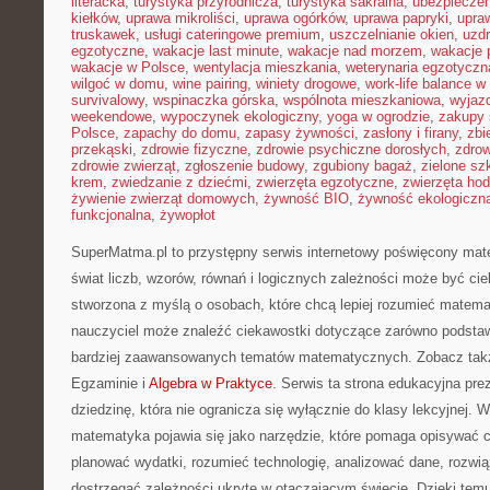
literacka
,
turystyka przyrodnicza
,
turystyka sakralna
,
ubezpieczen
kiełków
,
uprawa mikroliści
,
uprawa ogórków
,
uprawa papryki
,
upra
truskawek
,
usługi cateringowe premium
,
uszczelnianie okien
,
uzd
egzotyczne
,
wakacje last minute
,
wakacje nad morzem
,
wakacje 
wakacje w Polsce
,
wentylacja mieszkania
,
weterynaria egzotyczn
wilgoć w domu
,
wine pairing
,
winiety drogowe
,
work-life balance 
survivalowy
,
wspinaczka górska
,
wspólnota mieszkaniowa
,
wyjazd
weekendowe
,
wypoczynek ekologiczny
,
yoga w ogrodzie
,
zakupy 
Polsce
,
zapachy do domu
,
zapasy żywności
,
zasłony i firany
,
zbi
przekąski
,
zdrowie fizyczne
,
zdrowie psychiczne dorosłych
,
zdrow
zdrowie zwierząt
,
zgłoszenie budowy
,
zgubiony bagaż
,
zielone sz
krem
,
zwiedzanie z dziećmi
,
zwierzęta egzotyczne
,
zwierzęta ho
żywienie zwierząt domowych
,
żywność BIO
,
żywność ekologiczna
funkcjonalna
,
żywopłot
SuperMatma.pl to przystępny serwis internetowy poświęcony mat
świat liczb, wzorów, równań i logicznych zależności może być cie
stworzona z myślą o osobach, które chcą lepiej rozumieć matema
nauczyciel może znaleźć ciekawostki dotyczące zarówno podstaw
bardziej zaawansowanych tematów matematycznych. Zobacz ta
Egzaminie i
Algebra w Praktyce
. Serwis ta strona edukacyjna pr
dziedzinę, która nie ogranicza się wyłącznie do klasy lekcyjnej.
matematyka pojawia się jako narzędzie, które pomaga opisywać c
planować wydatki, rozumieć technologię, analizować dane, rozwi
dostrzegać zależności ukryte w otaczającym świecie. Dzięki tem