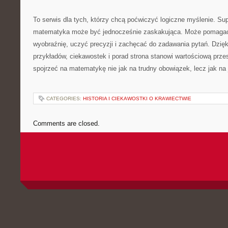
To serwis dla tych, którzy chcą poćwiczyć logiczne myślenie. Su
matematyka może być jednocześnie zaskakująca. Może pomagać 
wyobraźnię, uczyć precyzji i zachęcać do zadawania pytań. Dzięk
przykładów, ciekawostek i porad strona stanowi wartościową prze
spojrzeć na matematykę nie jak na trudny obowiązek, lecz jak na 
CATEGORIES:
HISTORIA I CIEKAWOSTKI O KRAWIECTWIE
Comments are closed.