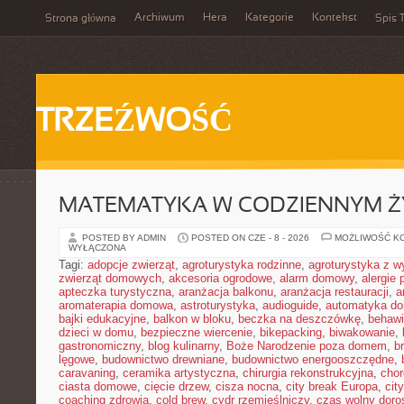
Archiwum
Hera
Kategorie
Kontekst
Strona główna
Spis T
TRZEŹWOŚĆ
MATEMATYKA W CODZIENNYM Ż
POSTED BY ADMIN
POSTED ON CZE - 8 - 2026
MOŻLIWOŚĆ K
WYŁĄCZONA
Tagi:
adopcje zwierząt
,
agroturystyka rodzinne
,
agroturystyka z 
zwierząt domowych
,
akcesoria ogrodowe
,
alarm domowy
,
alergie
apteczka turystyczna
,
aranżacja balkonu
,
aranżacja restauracji
,
a
aromaterapia domowa
,
astroturystyka
,
audioguide
,
automatyka d
bajki edukacyjne
,
balkon w bloku
,
beczka na deszczówkę
,
behawi
dzieci w domu
,
bezpieczne wiercenie
,
bikepacking
,
biwakowanie
,
gastronomiczny
,
blog kulinarny
,
Boże Narodzenie poza domem
,
b
lęgowe
,
budownictwo drewniane
,
budownictwo energooszczędne
,
caravaning
,
ceramika artystyczna
,
chirurgia rekonstrukcyjna
,
chor
ciasta domowe
,
cięcie drzew
,
cisza nocna
,
city break Europa
,
cit
coaching zdrowia
,
cold brew
,
cydr rzemieślniczy
,
czas wolny doro