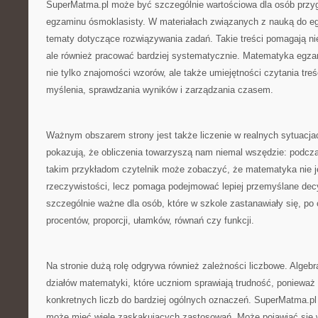
SuperMatma.pl może być szczególnie wartościowa dla osób przy
egzaminu ósmoklasisty. W materiałach związanych z nauką do eg
tematy dotyczące rozwiązywania zadań. Takie treści pomagają nie
ale również pracować bardziej systematycznie. Matematyka eg
nie tylko znajomości wzorów, ale także umiejętności czytania tre
myślenia, sprawdzania wyników i zarządzania czasem.
Ważnym obszarem strony jest także liczenie w realnych sytuacjach
pokazują, że obliczenia towarzyszą nam niemal wszędzie: podcz
takim przykładom czytelnik może zobaczyć, że matematyka nie j
rzeczywistości, lecz pomaga podejmować lepiej przemyślane decy
szczególnie ważne dla osób, które w szkole zastanawiały się, po 
procentów, proporcji, ułamków, równań czy funkcji.
Na stronie dużą rolę odgrywa również zależności liczbowe. Algeb
działów matematyki, które uczniom sprawiają trudność, ponieważ
konkretnych liczb do bardziej ogólnych oznaczeń. SuperMatma.pl 
może mieć wiele zaskakujących zastosowań. Może pojawiać się 