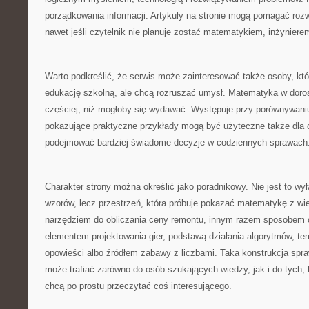
porządkowania informacji. Artykuły na stronie mogą pomagać rozwi
nawet jeśli czytelnik nie planuje zostać matematykiem, inżyniere
Warto podkreślić, że serwis może zainteresować także osoby, kt
edukację szkolną, ale chcą rozruszać umysł. Matematyka w doros
częściej, niż mogłoby się wydawać. Występuje przy porównywaniu
pokazujące praktyczne przykłady mogą być użyteczne także dla c
podejmować bardziej świadome decyzje w codziennych sprawach
Charakter strony można określić jako poradnikowy. Nie jest to wy
wzorów, lecz przestrzeń, która próbuje pokazać matematykę z wie
narzędziem do obliczania ceny remontu, innym razem sposobem 
elementem projektowania gier, podstawą działania algorytmów, te
opowieści albo źródłem zabawy z liczbami. Taka konstrukcja spr
może trafiać zarówno do osób szukających wiedzy, jak i do tych, kt
chcą po prostu przeczytać coś interesującego.