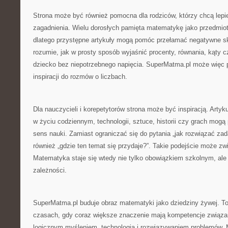
Strona może być również pomocna dla rodziców, którzy chcą lepi
zagadnienia. Wielu dorosłych pamięta matematykę jako przedmiot 
dlatego przystępne artykuły mogą pomóc przełamać negatywne sk
rozumie, jak w prosty sposób wyjaśnić procenty, równania, kąty cz
dziecko bez niepotrzebnego napięcia. SuperMatma.pl może więc pe
inspiracji do rozmów o liczbach.
Dla nauczycieli i korepetytorów strona może być inspiracją. Art
w życiu codziennym, technologii, sztuce, historii czy grach mo
sens nauki. Zamiast ograniczać się do pytania „jak rozwiązać z
również „gdzie ten temat się przydaje?”. Takie podejście może z
Matematyka staje się wtedy nie tylko obowiązkiem szkolnym, al
zależności.
SuperMatma.pl buduje obraz matematyki jako dziedziny żywej. T
czasach, gdy coraz większe znaczenie mają kompetencje związan
logicznym myśleniem, technologią i rozwiązywaniem problemów.