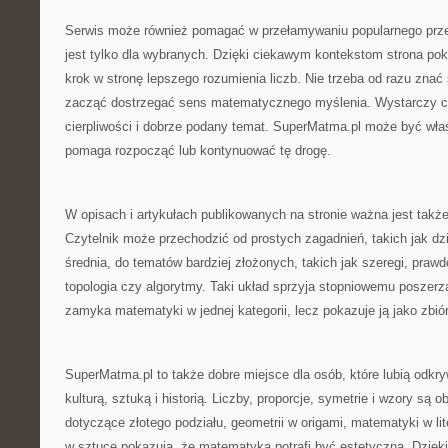
Serwis może również pomagać w przełamywaniu popularnego prz
jest tylko dla wybranych. Dzięki ciekawym kontekstom strona po
krok w stronę lepszego rozumienia liczb. Nie trzeba od razu znać
zacząć dostrzegać sens matematycznego myślenia. Wystarczy c
cierpliwości i dobrze podany temat. SuperMatma.pl może być wła
pomaga rozpocząć lub kontynuować tę drogę.
W opisach i artykułach publikowanych na stronie ważna jest także 
Czytelnik może przechodzić od prostych zagadnień, takich jak dzie
średnia, do tematów bardziej złożonych, takich jak szeregi, prawd
topologia czy algorytmy. Taki układ sprzyja stopniowemu poszerza
zamyka matematyki w jednej kategorii, lecz pokazuje ją jako zbió
SuperMatma.pl to także dobre miejsce dla osób, które lubią odkr
kulturą, sztuką i historią. Liczby, proporcje, symetrie i wzory są 
dotyczące złotego podziału, geometrii w origami, matematyki w lit
w sztuce pokazują, że matematyka potrafi być estetyczna. Dzięk