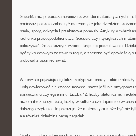
SuperMatma.pl porusza również rozwój idei matematycznych. To 
ponieważ pozwala zobaczyć matematykę jako dziedzinę tworzoną p
błędy, spory, odkrycia i przełomowe pomysły. Artykuły o twierdzeni
rachunku prawdopodobieństwa, Gaussie czy największych mate
pokazywać, że za każdym wzorem kryje się poszukiwanie. Dzięk
być tylko gotowym zestawem reguł, a zaczyna być opowieścią o t
próbował zrozumieć świat.
W serwisie pojawiają się także nietypowe tematy. Takie materiały 
lubią dowiadywać się czegoś nowego, nawet jeśli nie przygotowuj
sprawdzianu czy egzaminu. Liczba 42, liczby platoniczne, fraktale
matematyczne symbole, liczby w kulturze czy tajemnice wzorów
dalszego czytania. To pokazuje, że matematyka może być nie ty
ale również dziedziną pełną zagadek.
Osobną wartość stanowią treści dotyczące wyszukiwarek interne