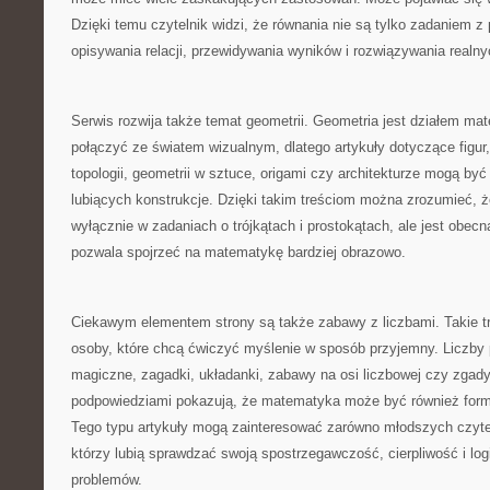
Dzięki temu czytelnik widzi, że równania nie są tylko zadaniem 
opisywania relacji, przewidywania wyników i rozwiązywania realn
Serwis rozwija także temat geometrii. Geometria jest działem mat
połączyć ze światem wizualnym, dlatego artykuły dotyczące figur,
topologii, geometrii w sztuce, origami czy architekturze mogą być
lubiących konstrukcje. Dzięki takim treściom można zrozumieć, że
wyłącznie w zadaniach o trójkątach i prostokątach, ale jest obecn
pozwala spojrzeć na matematykę bardziej obrazowo.
Ciekawym elementem strony są także zabawy z liczbami. Takie t
osoby, które chcą ćwiczyć myślenie w sposób przyjemny. Liczby p
magiczne, zagadki, układanki, zabawy na osi liczbowej czy zgady
podpowiedziami pokazują, że matematyka może być również formą 
Tego typu artykuły mogą zainteresować zarówno młodszych czyteln
którzy lubią sprawdzać swoją spostrzegawczość, cierpliwość i log
problemów.