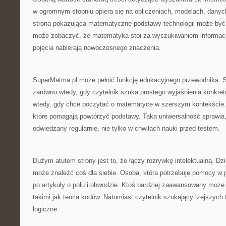
w ogromnym stopniu opiera się na obliczeniach, modelach, danych
strona pokazująca matematyczne podstawy technologii może być 
może zobaczyć, że matematyka stoi za wyszukiwaniem informacji
pojęcia nabierają nowoczesnego znaczenia.
SuperMatma.pl może pełnić funkcję edukacyjnego przewodnika. St
zarówno wtedy, gdy czytelnik szuka prostego wyjaśnienia konkretn
wtedy, gdy chce poczytać o matematyce w szerszym kontekście. 
które pomagają powtórzyć podstawy. Taka uniwersalność sprawia,
odwiedzany regularnie, nie tylko w chwilach nauki przed testem.
Dużym atutem strony jest to, że łączy rozrywkę intelektualną. Dz
może znaleźć coś dla siebie. Osoba, która potrzebuje pomocy w
po artykuły o polu i obwodzie. Ktoś bardziej zaawansowany może
takimi jak teoria kodów. Natomiast czytelnik szukający lżejszyc
logiczne.