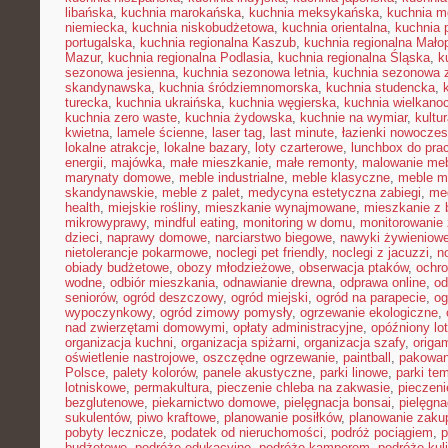
libańska
,
kuchnia marokańska
,
kuchnia meksykańska
,
kuchnia m
niemiecka
,
kuchnia niskobudżetowa
,
kuchnia orientalna
,
kuchnia 
portugalska
,
kuchnia regionalna Kaszub
,
kuchnia regionalna Małop
Mazur
,
kuchnia regionalna Podlasia
,
kuchnia regionalna Śląska
,
k
sezonowa jesienna
,
kuchnia sezonowa letnia
,
kuchnia sezonowa 
skandynawska
,
kuchnia śródziemnomorska
,
kuchnia studencka
,
turecka
,
kuchnia ukraińska
,
kuchnia węgierska
,
kuchnia wielkano
kuchnia zero waste
,
kuchnia żydowska
,
kuchnie na wymiar
,
kultu
kwietna
,
lamele ścienne
,
laser tag
,
last minute
,
łazienki nowocze
lokalne atrakcje
,
lokalne bazary
,
loty czarterowe
,
lunchbox do pra
energii
,
majówka
,
małe mieszkanie
,
małe remonty
,
malowanie meb
marynaty domowe
,
meble industrialne
,
meble klasyczne
,
meble m
skandynawskie
,
meble z palet
,
medycyna estetyczna zabiegi
,
me
health
,
miejskie rośliny
,
mieszkanie wynajmowane
,
mieszkanie z
mikrowyprawy
,
mindful eating
,
monitoring w domu
,
monitorowanie
dzieci
,
naprawy domowe
,
narciarstwo biegowe
,
nawyki żywieniow
nietolerancje pokarmowe
,
noclegi pet friendly
,
noclegi z jacuzzi
,
n
obiady budżetowe
,
obozy młodzieżowe
,
obserwacja ptaków
,
ochr
wodne
,
odbiór mieszkania
,
odnawianie drewna
,
odprawa online
,
od
seniorów
,
ogród deszczowy
,
ogród miejski
,
ogród na parapecie
,
og
wypoczynkowy
,
ogród zimowy pomysły
,
ogrzewanie ekologiczne
,
nad zwierzętami domowymi
,
opłaty administracyjne
,
opóźniony lot
organizacja kuchni
,
organizacja spiżarni
,
organizacja szafy
,
origa
oświetlenie nastrojowe
,
oszczędne ogrzewanie
,
paintball
,
pakowan
Polsce
,
palety kolorów
,
panele akustyczne
,
parki linowe
,
parki te
lotniskowe
,
permakultura
,
pieczenie chleba na zakwasie
,
pieczeni
bezglutenowe
,
piekarnictwo domowe
,
pielęgnacja bonsai
,
pielęgna
sukulentów
,
piwo kraftowe
,
planowanie posiłków
,
planowanie zaku
pobyty lecznicze
,
podatek od nieruchomości
,
podróż pociągiem
,
p
budżetowe
,
podróże edukacyjne
,
podróże kamperem
,
podróże kul