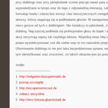
przy dubbingu oraz przy jakiejkolwiek scenie pracuje nawet parę
wypowiedziane w tempo oraz do tego z odpowiednią intonacją. Lek
formułuje hasła i zdania bez emocji i bez bezużytecznych ceregieli
aktorzy, którzy angażują się w podkładanie głosów. W następstwie
nieco gorsze od tych z dubbingiem. Nie świadczy to jakkolwiek, ż
dubbing. Najczęściej podkłada się profesjonalne głosy do bajek i
akcji otrzymują napisy lub zwykłego lektora. Wypróbuj teraz http:
prawo wyselekcjonować coś dla siebie oraz to mu naturalnie propo
Uformowanie dubbingu to nie jest taka bezproblemowa sprawa, w
tym identyfikować oraz zrozumieć, że takich obrazów jest po pros
źródło:
———————————
1.
http://erdgarten-biosupermarkt.de
2.
poznaj szczegóły
3.
http://escaperoomscout.de
4.
zobacz wszystkie
5.
http://etsv-fortuna-glueckstadt.de