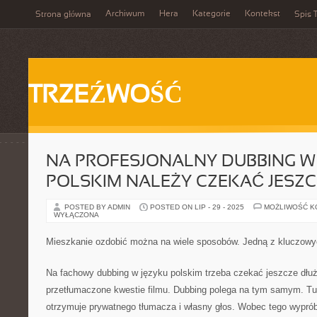
Archiwum
Hera
Kategorie
Kontekst
Strona główna
Spis T
TRZEŹWOŚĆ
NA PROFESJONALNY DUBBING W
POLSKIM NALEŻY CZEKAĆ JESZC
POSTED BY ADMIN
POSTED ON LIP - 29 - 2025
MOŻLIWOŚĆ 
WYŁĄCZONA
Mieszkanie ozdobić można na wiele sposobów. Jedną z kluczow
Na fachowy dubbing w języku polskim trzeba czekać jeszcze dłuż
przetłumaczone kwestie filmu. Dubbing polega na tym samym. Tu 
otrzymuje prywatnego tłumacza i własny głos. Wobec tego wypróbu