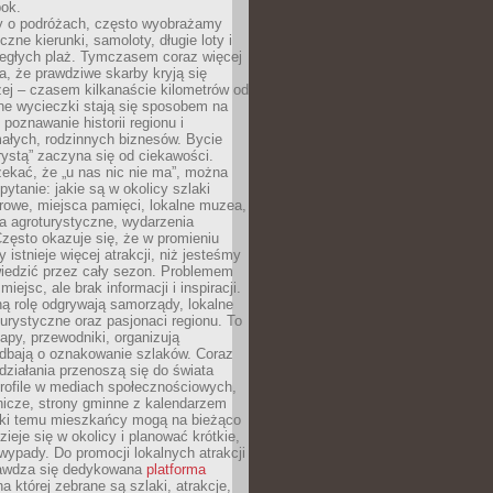
bok.
 o podróżach, często wyobrażamy
czne kierunki, samoloty, długie loty i
ległych plaż. Tymczasem coraz więcej
, że prawdziwe skarby kryją się
żej – czasem kilkanaście kilometrów od
ne wycieczki stają się sposobem na
poznawanie historii regionu i
ałych, rodzinnych biznesów. Bycie
rystą” zaczyna się od ciekawości.
ekać, że „u nas nic nie ma”, można
pytanie: jakie są w okolicy szlaki
rowe, miejsca pamięci, lokalne muzea,
a agroturystyczne, wydarzenia
Często okazuje się, że w promieniu
 istnieje więcej atrakcji, niż jesteśmy
wiedzić przez cały sezon. Problemem
 miejsc, ale brak informacji i inspiracji.
ą rolę odgrywają samorządy, lokalne
turystyczne oraz pasjonaci regionu. To
apy, przewodniki, organizują
 dbają o oznakowanie szlaków. Coraz
 działania przenoszą się do świata
rofile w mediach społecznościowych,
nicze, strony gminne z kalendarzem
ęki temu mieszkańcy mogą na bieżąco
zieje się w okolicy i planować krótkie,
ypady. Do promocji lokalnych atrakcji
rawdza się dedykowana
platforma
a której zebrane są szlaki, atrakcje,