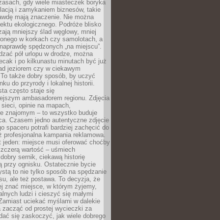
zasach, gdy wiele miasteczek boryka
lacją i zamykaniem biznesów, takie
awdę mają znaczenie. Nie można
ektu ekologicznego. Podróże blisko
ają mniejszy ślad węglowy, mniej
onego w korkach czy samolotach, a
 naprawdę spędzonych „na miejscu”.
dzać pół urlopu w drodze, można
cak i po kilkunastu minutach być już
nad jeziorem czy w ciekawym
 To także dobry sposób, by uczyć
ku do przyrody i lokalnej historii.
sta często staje się
iejszym ambasadorem regionu. Zdjęcia
sieci, opinie na mapach,
e znajomym – to wszystko buduje
ca. Czasem jedno autentyczne zdjęcie
go spaceru potrafi bardziej zachęcić do
ż profesjonalna kampania reklamowa.
t jeden: miejsce musi oferować choćby
szczerą wartość – uśmiech
dobry sernik, ciekawą historię
 przy ognisku. Ostatecznie bycie
ystą to nie tylko sposób na spędzanie
u, ale też postawa. To decyzja, że
j znać miejsce, w którym żyjemy,
alnych ludzi i cieszyć się małymi
 Zamiast uciekać myślami w dalekie
 zacząć od prostej wycieczki za
 dać się zaskoczyć, jak wiele dobrego