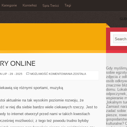
Kategorie
Kontekst
Tagi
Spis Treści
SUB
RY ONLINE
Gdy myślimy
sobie egzoty
NAJCIEKAWSZE
LIP - 29 - 2025
MOŻLIWOŚĆ KOMENTOWANIA
ZOSTAŁA
zdjęcia z od
GRY
ONLINE
osób odkrywa
znacznie bli
ciekawią się różnymi sportami, muzyką
domu. Lokal
odpoczynek, 
wspieranie m
stoi aktualnie na tak wysokim poziomie rozwoju, że
„lokalnym tu
Zamiast narz
ć w niej dla siebie bardzo wiele ciekawych rzeczy. Jest to
zadać sobie 
edy to internet otworzył przed nami w takich kwestiach
piesze, rowe
gospodarstw
ześniej możliwości; z tego też powodu trudno byłoby
kulturalne? 