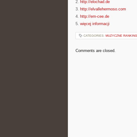
2.
http://elochad.de
3.
http://elvallehermoso.com
4.
http://em-cee.de
5.
więcej informacji
CATEGORIES:
MUZYCZNE RANKINGI
Comments are closed.