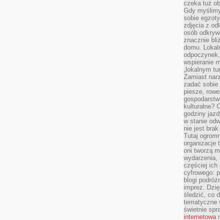
czeka tuż o
Gdy myślimy
sobie egzoty
zdjęcia z od
osób odkrywa
znacznie bli
domu. Lokal
odpoczynek, 
wspieranie m
„lokalnym tu
Zamiast narz
zadać sobie 
piesze, rowe
gospodarstw
kulturalne? 
godziny jazdy
w stanie od
nie jest brak
Tutaj ogromn
organizacje 
oni tworzą m
wydarzenia,
częściej ich
cyfrowego: p
blogi podróż
imprez. Dzi
śledzić, co d
tematyczne w
świetnie sp
internetowa
n