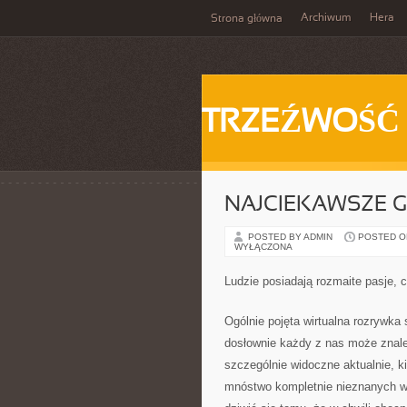
Archiwum
Hera
Strona główna
TRZEŹWOŚĆ
NAJCIEKAWSZE G
POSTED BY ADMIN
POSTED ON 
WYŁĄCZONA
Ludzie posiadają rozmaite pasje, 
Ogólnie pojęta wirtualna rozrywka 
dosłownie każdy z nas może znaleź
szczególnie widoczne aktualnie, ki
mnóstwo kompletnie nieznanych wc