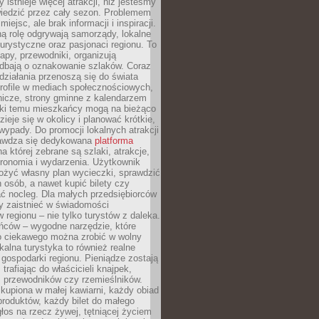
 istnieje więcej atrakcji, niż jesteśmy
wiedzić przez cały sezon. Problemem
 miejsc, ale brak informacji i inspiracji.
ą rolę odgrywają samorządy, lokalne
turystyczne oraz pasjonaci regionu. To
apy, przewodniki, organizują
 dbają o oznakowanie szlaków. Coraz
 działania przenoszą się do świata
rofile w mediach społecznościowych,
nicze, strony gminne z kalendarzem
ęki temu mieszkańcy mogą na bieżąco
zieje się w okolicy i planować krótkie,
ypady. Do promocji lokalnych atrakcji
rawdza się dedykowana
platforma
a której zebrane są szlaki, atrakcje,
tronomia i wydarzenia. Użytkownik
ożyć własny plan wycieczki, sprawdzić
h osób, a nawet kupić bilety czy
ć nocleg. Dla małych przedsiębiorców
y zaistnieć w świadomości
regionu – nie tylko turystów z daleka.
ńców – wygodne narzędzie, które
o ciekawego można zrobić w wolny
alna turystyka to również realne
 gospodarki regionu. Pieniądze zostają
 trafiając do właścicieli knajpek,
, przewodników czy rzemieślników.
kupiona w małej kawiarni, każdy obiad
produktów, każdy bilet do małego
os na rzecz żywej, tętniącej życiem