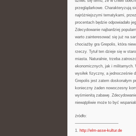
dziwić się temu, że w chwili obecn
przeglądarkowe. Charakteryzują s
najróżniejszymi tematykami, przez
procentach będzie odpowiadało je
Zdecydowanie najbardziej popularne
warto zainteresować się już na s
chociażby gra Grepolis, która nie
rzeczy. Tytuł ten dzieje się w sta
miasta. Naturalnie, trzeba zatros
ekonomicznych, jak i militarnych.
wysiłek fizyczny, a jednocześnie 
Grepolis jest zatem doskonałym pr
konieczny żaden nowoczesny kompu
wyśmienitą zabawę. Zdecydowanie 
niewątpliwie może to być wspaniał
źródło:
———————————
1.
http://elm-asse-kultur.de