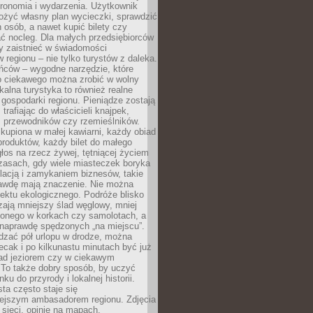
tronomia i wydarzenia. Użytkownik
ożyć własny plan wycieczki, sprawdzić
h osób, a nawet kupić bilety czy
ć nocleg. Dla małych przedsiębiorców
y zaistnieć w świadomości
regionu – nie tylko turystów z daleka.
ńców – wygodne narzędzie, które
o ciekawego można zrobić w wolny
alna turystyka to również realne
 gospodarki regionu. Pieniądze zostają
 trafiając do właścicieli knajpek,
, przewodników czy rzemieślników.
kupiona w małej kawiarni, każdy obiad
produktów, każdy bilet do małego
os na rzecz żywej, tętniącej życiem
zasach, gdy wiele miasteczek boryka
lacją i zamykaniem biznesów, takie
awdę mają znaczenie. Nie można
ektu ekologicznego. Podróże blisko
ają mniejszy ślad węglowy, mniej
onego w korkach czy samolotach, a
 naprawdę spędzonych „na miejscu”.
dzać pół urlopu w drodze, można
cak i po kilkunastu minutach być już
nad jeziorem czy w ciekawym
 To także dobry sposób, by uczyć
ku do przyrody i lokalnej historii.
sta często staje się
iejszym ambasadorem regionu. Zdjęcia
sieci, opinie na mapach,