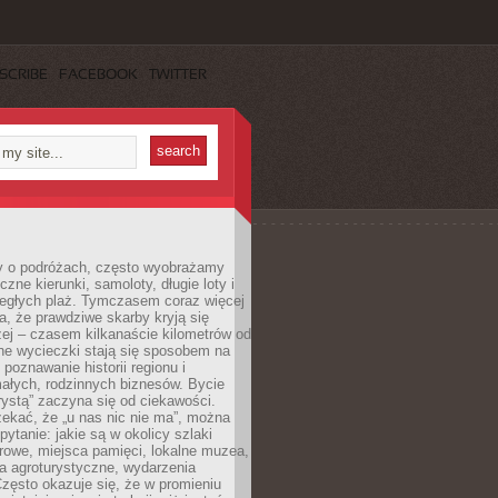
SCRIBE
FACEBOOK
TWITTER
 o podróżach, często wyobrażamy
czne kierunki, samoloty, długie loty i
ległych plaż. Tymczasem coraz więcej
, że prawdziwe skarby kryją się
żej – czasem kilkanaście kilometrów od
ne wycieczki stają się sposobem na
poznawanie historii regionu i
ałych, rodzinnych biznesów. Bycie
rystą” zaczyna się od ciekawości.
ekać, że „u nas nic nie ma”, można
pytanie: jakie są w okolicy szlaki
rowe, miejsca pamięci, lokalne muzea,
a agroturystyczne, wydarzenia
Często okazuje się, że w promieniu