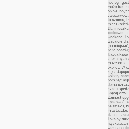
noclegi, gas
może tam zł
opinie innyc
zarezerwowa
to szansa, b
mieszkańców 
Dla mieszka
podpowie, c
weekend. Lok
wsparcie dla
„na miejscu”,
pensjonatów
Każda kawa 
z lokalnych 
muzeum to gł
okolicy. W c
się z depopu
wybory napr
pominąć asp
domu oznacz
czasu spędz
więcej chwil
Zamiast spę
spakować ple
na szlaku, 
miasteczku.
dzieci szacun
Lokalny tury
najskuteczn
wrzucane do 