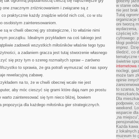
ej tak ogromną popularnością cieszą się najróżniejsze gry
godziny jazdy
w stanie od
ię one znacznym zróżnicowaniem i związane są z
nie jest brak
Tutaj ogromn
 co praktycznie każdy znajdzie wśród nich coś, co w stu
organizacje 
go osobistym zainteresowaniom.
oni tworzą m
wydarzenia,
 są w chwili obecnej gry strategiczne, i to właśnie nimi
częściej ich
amym początku. Idealnym przykładem na coś takiego jest
cyfrowego: p
blogi podróż
wątpliwie zadowoli wszystkich miłośników właśnie tego typu
imprez. Dzi
śledzić, co d
rożytności, a zadaniem gracza jest tutaj stworzenie własnego
tematyczne w
zczyć się przy tym o szereg rozmaitych spraw – zarówno
świetnie sp
internetowa
n
 Wszystko to sprawia, że gra potrafi wymuszać od nas spory
noclegi, gas
daje rewelacyjną zabawę.
może tam zł
opinie innyc
zykładem na to, że w chwili obecnej wcale nie jest
zarezerwowa
to szansa, b
ter, aby móc cieszyć się grami które dają nam po prostu
mieszkańców 
warto zainteresować się tym nieco bliżej, bowiem
Dla mieszka
podpowie, c
a propozycja dla każdego miłośnika gier strategicznych.
weekend. Lok
wsparcie dla
„na miejscu”,
pensjonatów
Każda kawa 
z lokalnych 
muzeum to gł