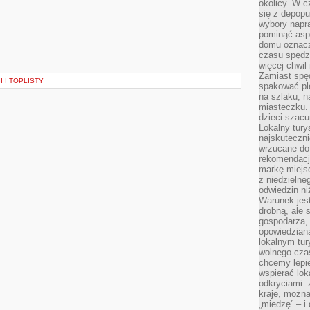
okolicy. W c
się z depopu
wybory napr
pominąć asp
domu oznacz
czasu spędz
więcej chwil
Zamiast spę
 I TOPLISTY
spakować ple
na szlaku, 
miasteczku.
dzieci szacun
Lokalny tury
najskuteczn
wrzucane do 
rekomendacj
markę miejs
z niedzielne
odwiedzin ni
Warunek jes
drobną, ale 
gospodarza, 
opowiedzianą
lokalnym tur
wolnego czas
chcemy lepie
wspierać lok
odkryciami.
kraje, można
„miedzę” – i