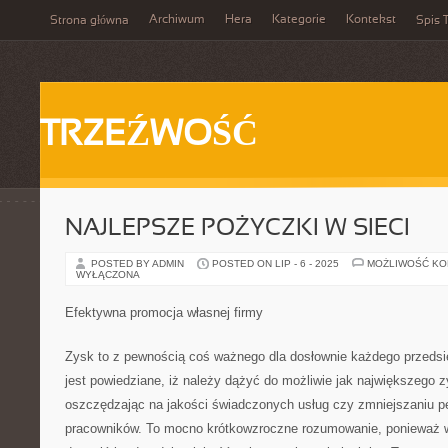
Archiwum
Hera
Kategorie
Kontekst
Strona główna
Spis T
TRZEŹWOŚĆ
NAJLEPSZE POŻYCZKI W SIECI
POSTED BY ADMIN
POSTED ON LIP - 6 - 2025
MOŻLIWOŚĆ K
WYŁĄCZONA
Efektywna promocja własnej firmy
Zysk to z pewnością coś ważnego dla dosłownie każdego przedsi
jest powiedziane, iż należy dążyć do możliwie jak największego 
oszczędzając na jakości świadczonych usług czy zmniejszaniu pe
pracowników. To mocno krótkowzroczne rozumowanie, ponieważ w 