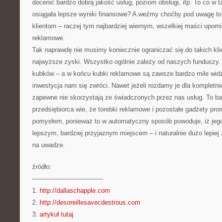
docenić bardzo dobrą jakość usług, poziom obsługi, itp. To co w t
osiągała lepsze wyniki finansowe? A weźmy choćby pod uwagę t
klientom – raczej tym najbardziej wiernym, wszelkiej maści upomi
reklamowe.
Tak naprawdę nie musimy koniecznie ograniczać się do takich kli
najwyższe zyski. Wszystko ogólnie zależy od naszych funduszy
kubków – a w końcu kubki reklamowe są zawsze bardzo mile widz
inwestycja nam się zwróci. Nawet jeżeli rozdamy je dla kompletni
zapewne nie skorzystają ze świadczonych przez nas usług. To ba
przedsiębiorca wie, że torebki reklamowe i pozostałe gadżety pr
pomysłem, ponieważ to w automatyczny sposób powoduje, iż jego f
lepszym, bardziej przyjaznym miejscem – i naturalnie dużo lepiej
na uwadze.
źródło:
———————————
1.
http://dallaschapple.com
2.
http://desoreillesavecdestrous.com
3.
artykuł tutaj