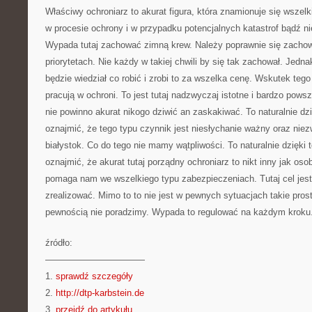
Właściwy ochroniarz to akurat figura, która znamionuje się wsze
w procesie ochrony i w przypadku potencjalnych katastrof bądź ni
Wypada tutaj zachować zimną krew. Należy poprawnie się zacho
priorytetach. Nie każdy w takiej chwili by się tak zachował. Jedn
będzie wiedział co robić i zrobi to za wszelka cenę. Wskutek tego
pracują w ochroni. To jest tutaj nadzwyczaj istotne i bardzo pow
nie powinno akurat nikogo dziwić an zaskakiwać. To naturalnie dz
oznajmić, że tego typu czynnik jest niesłychanie ważny oraz ni
białystok. Co do tego nie mamy wątpliwości. To naturalnie dzięki
oznajmić, że akurat tutaj porządny ochroniarz to nikt inny jak os
pomaga nam we wszelkiego typu zabezpieczeniach. Tutaj cel jest
zrealizować. Mimo to to nie jest w pewnych sytuacjach takie proste
pewnością nie poradzimy. Wypada to regulować na każdym kroku
źródło:
———————————
1.
sprawdź szczegóły
2.
http://dtp-karbstein.de
3.
przejdź do artykułu