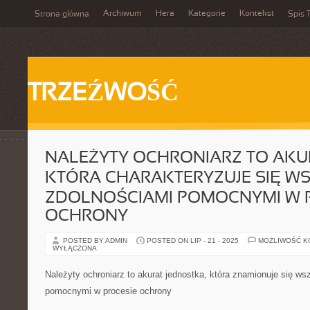
Archiwum
Hera
Kategorie
Kontekst
Strona główna
Spis T
TRZEŹWOŚĆ
NALEŻYTY OCHRONIARZ TO AKU
KTÓRA CHARAKTERYZUJE SIĘ WS
ZDOLNOŚCIAMI POMOCNYMI W 
OCHRONY
POSTED BY ADMIN
POSTED ON LIP - 21 - 2025
MOŻLIWOŚĆ 
WYŁĄCZONA
Należyty ochroniarz to akurat jednostka, która znamionuje się ws
pomocnymi w procesie ochrony