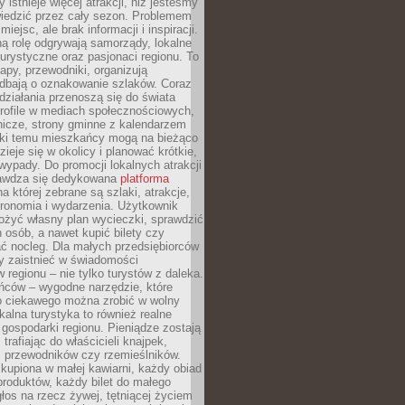
 istnieje więcej atrakcji, niż jesteśmy
wiedzić przez cały sezon. Problemem
 miejsc, ale brak informacji i inspiracji.
ą rolę odgrywają samorządy, lokalne
turystyczne oraz pasjonaci regionu. To
apy, przewodniki, organizują
 dbają o oznakowanie szlaków. Coraz
 działania przenoszą się do świata
rofile w mediach społecznościowych,
nicze, strony gminne z kalendarzem
ęki temu mieszkańcy mogą na bieżąco
zieje się w okolicy i planować krótkie,
ypady. Do promocji lokalnych atrakcji
rawdza się dedykowana
platforma
a której zebrane są szlaki, atrakcje,
tronomia i wydarzenia. Użytkownik
ożyć własny plan wycieczki, sprawdzić
h osób, a nawet kupić bilety czy
ć nocleg. Dla małych przedsiębiorców
y zaistnieć w świadomości
regionu – nie tylko turystów z daleka.
ńców – wygodne narzędzie, które
o ciekawego można zrobić w wolny
alna turystyka to również realne
 gospodarki regionu. Pieniądze zostają
 trafiając do właścicieli knajpek,
, przewodników czy rzemieślników.
kupiona w małej kawiarni, każdy obiad
produktów, każdy bilet do małego
os na rzecz żywej, tętniącej życiem