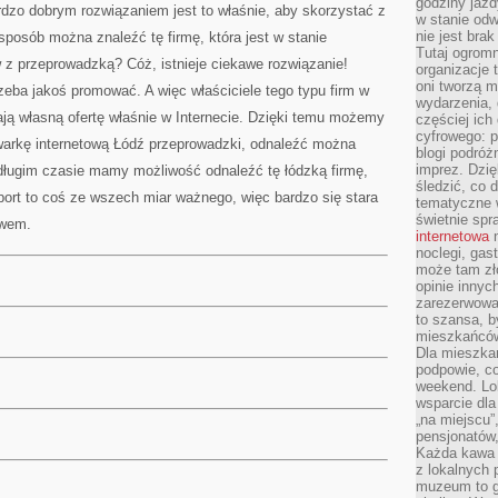
godziny jazdy
dzo dobrym rozwiązaniem jest to właśnie, aby skorzystać z
w stanie od
nie jest brak
sposób można znaleźć tę firmę, która jest w stanie
Tutaj ogromn
z przeprowadzką? Cóż, istnieje ciekawe rozwiązanie!
organizacje 
oni tworzą m
zeba jakoś promować. A więc właściciele tego typu firm w
wydarzenia,
ą własną ofertę właśnie w Internecie. Dzięki temu możemy
częściej ich
cyfrowego: p
arkę internetową Łódź przeprowadzki, odnaleźć można
blogi podróż
imprez. Dzi
edługim czasie mamy możliwość odnaleźć tę łódzką firmę,
śledzić, co d
sport to coś ze wszech miar ważnego, więc bardzo się stara
tematyczne w
świetnie sp
twem.
internetowa
n
noclegi, gas
może tam zł
opinie innyc
zarezerwowa
to szansa, b
mieszkańców 
Dla mieszka
podpowie, c
weekend. Lok
wsparcie dla
„na miejscu”,
pensjonatów
Każda kawa 
z lokalnych 
muzeum to gł