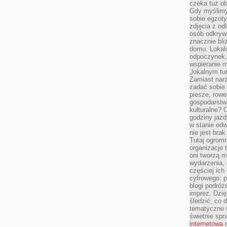
czeka tuż o
Gdy myślimy
sobie egzoty
zdjęcia z od
osób odkrywa
znacznie bli
domu. Lokal
odpoczynek, 
wspieranie m
„lokalnym tu
Zamiast narz
zadać sobie 
piesze, rowe
gospodarstw
kulturalne? 
godziny jazdy
w stanie od
nie jest brak
Tutaj ogromn
organizacje 
oni tworzą m
wydarzenia,
częściej ich
cyfrowego: p
blogi podróż
imprez. Dzi
śledzić, co d
tematyczne w
świetnie sp
internetowa
n