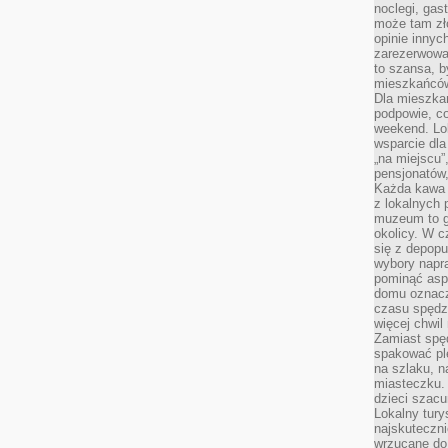
noclegi, gas
może tam zł
opinie innyc
zarezerwowa
to szansa, b
mieszkańców 
Dla mieszka
podpowie, c
weekend. Lok
wsparcie dla
„na miejscu”,
pensjonatów
Każda kawa 
z lokalnych 
muzeum to gł
okolicy. W c
się z depopu
wybory napr
pominąć asp
domu oznacz
czasu spędz
więcej chwil
Zamiast spę
spakować ple
na szlaku, 
miasteczku.
dzieci szacun
Lokalny tury
najskuteczn
wrzucane do 