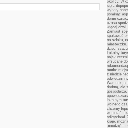
okolicy. W c
się z depopu
wybory napr
pominąć asp
domu oznacz
czasu spędz
więcej chwil
Zamiast spę
spakować ple
na szlaku, 
miasteczku.
dzieci szacun
Lokalny tury
najskuteczn
wrzucane do 
rekomendacj
markę miejs
z niedzielne
odwiedzin ni
Warunek jes
drobną, ale 
gospodarza, 
opowiedzianą
lokalnym tur
wolnego czas
chcemy lepie
wspierać lok
odkryciami.
kraje, można
„miedzę” – i