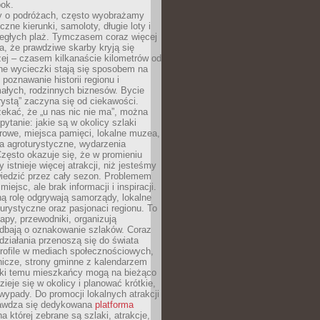
bok.
 o podróżach, często wyobrażamy
czne kierunki, samoloty, długie loty i
ległych plaż. Tymczasem coraz więcej
, że prawdziwe skarby kryją się
żej – czasem kilkanaście kilometrów od
ne wycieczki stają się sposobem na
poznawanie historii regionu i
ałych, rodzinnych biznesów. Bycie
rystą” zaczyna się od ciekawości.
ekać, że „u nas nic nie ma”, można
pytanie: jakie są w okolicy szlaki
rowe, miejsca pamięci, lokalne muzea,
a agroturystyczne, wydarzenia
Często okazuje się, że w promieniu
 istnieje więcej atrakcji, niż jesteśmy
wiedzić przez cały sezon. Problemem
 miejsc, ale brak informacji i inspiracji.
ą rolę odgrywają samorządy, lokalne
turystyczne oraz pasjonaci regionu. To
apy, przewodniki, organizują
 dbają o oznakowanie szlaków. Coraz
 działania przenoszą się do świata
rofile w mediach społecznościowych,
nicze, strony gminne z kalendarzem
ęki temu mieszkańcy mogą na bieżąco
zieje się w okolicy i planować krótkie,
ypady. Do promocji lokalnych atrakcji
rawdza się dedykowana
platforma
a której zebrane są szlaki, atrakcje,