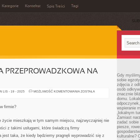
Kategorie
Kontekst
Tagi
Spis Treści
SUB
MA PRZEPROWADZKOWA NA
Gdy myślimy
I
sobie egzoty
zdjęcia z od
osób odkrywa
PORZĄDNA
LIS - 19 - 2025
MOŻLIWOŚĆ KOMENTOWANIA
ZOSTAŁA
znacznie bli
FIRMA
PRZEPROWADZKOWA
domu. Lokal
NA
odpoczynek, 
OBSZARZE
w firmie?
wspieranie m
ŁODZI
„lokalnym tu
Zamiast narz
łe życie mieszkają w tym samym miejscu, najzwyczajniej nie
zadać sobie 
piesze, rowe
ci z takimi usługami, które świadczą firmy
gospodarstw
jest taka, że kiedy będziemy pragnęli wyprowadzić się z
kulturalne? 