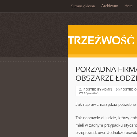
Archiwum
Hera
Strona główna
TRZEŹWOŚĆ
PORZĄDNA FIR
OBSZARZE ŁODZ
POSTED BY ADMIN
POSTED ON 
WYŁĄCZONA
Jak naprawić narzędzia potrzebne 
Tak naprawdę ci ludzie, którzy ca
mieli w żadnym przypadku stycznoś
przeprowadzowe. Jednakże prawda 