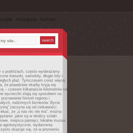
SCRIBE
FACEBOOK
TWITTER
 o podróżach, często wyobrażamy
czne kierunki, samoloty, długie loty i
ległych plaż. Tymczasem coraz więcej
, że prawdziwe skarby kryją się
żej – czasem kilkanaście kilometrów od
ne wycieczki stają się sposobem na
poznawanie historii regionu i
ałych, rodzinnych biznesów. Bycie
rystą” zaczyna się od ciekawości.
ekać, że „u nas nic nie ma”, można
pytanie: jakie są w okolicy szlaki
rowe, miejsca pamięci, lokalne muzea,
a agroturystyczne, wydarzenia
Często okazuje się, że w promieniu