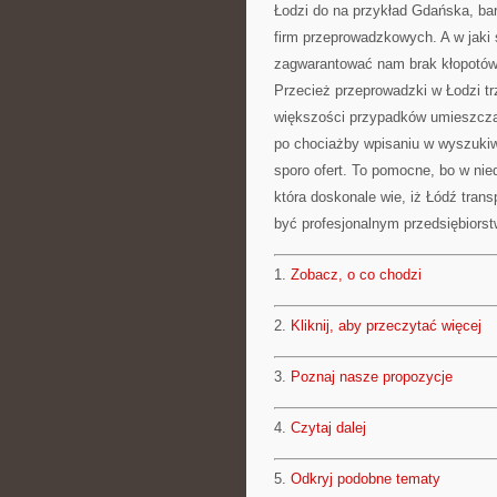
Łodzi do na przykład Gdańska, bar
firm przeprowadzkowych. A w jaki 
zagwarantować nam brak kłopotów 
Przecież przeprowadzki w Łodzi tr
większości przypadków umieszczaj
po chociażby wpisaniu w wyszukiw
sporo ofert. To pomocne, bo w ni
która doskonale wie, iż Łódź tran
być profesjonalnym przedsiębiors
1.
Zobacz, o co chodzi
2.
Kliknij, aby przeczytać więcej
3.
Poznaj nasze propozycje
4.
Czytaj dalej
5.
Odkryj podobne tematy