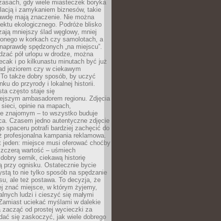
zasach, gdy wiele miasteczek boryka
lacją i zamykaniem biznesów, takie
awdę mają znaczenie. Nie można
ektu ekologicznego. Podróże blisko
ają mniejszy ślad węglowy, mniej
onego w korkach czy samolotach, a
 naprawdę spędzonych „na miejscu”.
dzać pół urlopu w drodze, można
cak i po kilkunastu minutach być już
nad jeziorem czy w ciekawym
 To także dobry sposób, by uczyć
ku do przyrody i lokalnej historii.
sta często staje się
iejszym ambasadorem regionu. Zdjęcia
sieci, opinie na mapach,
e znajomym – to wszystko buduje
ca. Czasem jedno autentyczne zdjęcie
go spaceru potrafi bardziej zachęcić do
ż profesjonalna kampania reklamowa.
t jeden: miejsce musi oferować choćby
szczerą wartość – uśmiech
dobry sernik, ciekawą historię
 przy ognisku. Ostatecznie bycie
ystą to nie tylko sposób na spędzanie
u, ale też postawa. To decyzja, że
j znać miejsce, w którym żyjemy,
alnych ludzi i cieszyć się małymi
 Zamiast uciekać myślami w dalekie
 zacząć od prostej wycieczki za
 dać się zaskoczyć, jak wiele dobrego