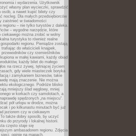
tronomia i wydarzenia. Użytkownik
ożyć własny plan wycieczki, sprawdzić
h osób, a nawet kupić bilety czy
ć nocleg. Dla małych przedsiębiorców
y zaistnieć w świadomości
regionu – nie tylko turystów z daleka.
ńców – wygodne narzędzie, które
o ciekawego można zrobić w wolny
alna turystyka to również realne
 gospodarki regionu. Pieniądze zostają
 trafiając do właścicieli knajpek,
, przewodników czy rzemieślników.
kupiona w małej kawiarni, każdy obiad
produktów, każdy bilet do małego
os na rzecz żywej, tętniącej życiem
zasach, gdy wiele miasteczek boryka
lacją i zamykaniem biznesów, takie
awdę mają znaczenie. Nie można
ektu ekologicznego. Podróże blisko
ają mniejszy ślad węglowy, mniej
onego w korkach czy samolotach, a
 naprawdę spędzonych „na miejscu”.
dzać pół urlopu w drodze, można
cak i po kilkunastu minutach być już
nad jeziorem czy w ciekawym
 To także dobry sposób, by uczyć
ku do przyrody i lokalnej historii.
sta często staje się
iejszym ambasadorem regionu. Zdjęcia
sieci, opinie na mapach,