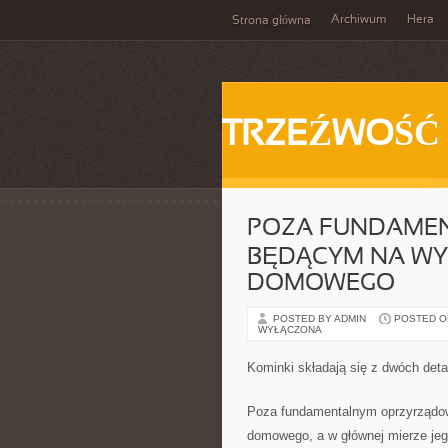
Archiwum
Hera
Strona główna
TRZEŹWOŚĆ
POZA FUNDAMEN
BĘDĄCYM NA W
DOMOWEGO
POSTED BY ADMIN
POSTED ON
WYŁĄCZONA
Kominki składają się z dwóch det
Poza fundamentalnym oprzyrząd
domowego, a w głównej mierze jego