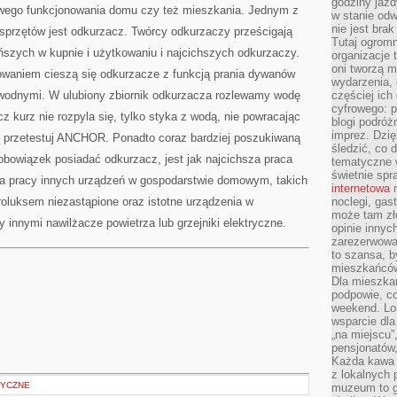
godziny jazdy
owego funkcjonowania domu czy też mieszkania. Jednym z
w stanie od
nie jest brak
 sprzętów jest odkurzacz. Twórcy odkurzaczy prześcigają
Tutaj ogromn
tańszych w kupnie i użytkowaniu i najcichszych odkurzaczy.
organizacje 
oni tworzą m
owaniem cieszą się odkurzacze z funkcją prania dywanów
wydarzenia,
wodnymi. W ulubiony zbiornik odkurzacza rozlewamy wodę
częściej ich
cyfrowego: p
z kurz nie rozpyla się, tylko styka z wodą, nie powracając
blogi podróż
imprez. Dzi
– przetestuj ANCHOR. Ponadto coraz bardziej poszukiwaną
śledzić, co d
obowiązek posiadać odkurzacz, jest jak najcichsza praca
tematyczne w
świetnie sp
jąca pracy innych urządzeń w gospodarstwie domowym, takich
internetowa
n
troluksem niezastąpione oraz istotne urządzenia w
noclegi, gas
może tam zł
innymi nawilżacze powietrza lub grzejniki elektryczne.
opinie innyc
zarezerwowa
to szansa, b
mieszkańców 
Dla mieszka
podpowie, c
weekend. Lok
wsparcie dla
„na miejscu”,
pensjonatów
Każda kawa 
z lokalnych 
TYCZNE
muzeum to gł