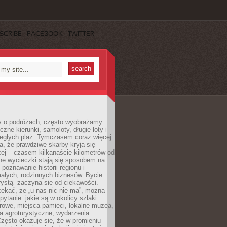
SCRIBE
FACEBOOK
TWITTER
 o podróżach, często wyobrażamy
czne kierunki, samoloty, długie loty i
ległych plaż. Tymczasem coraz więcej
, że prawdziwe skarby kryją się
żej – czasem kilkanaście kilometrów od
ne wycieczki stają się sposobem na
poznawanie historii regionu i
ałych, rodzinnych biznesów. Bycie
rystą” zaczyna się od ciekawości.
ekać, że „u nas nic nie ma”, można
pytanie: jakie są w okolicy szlaki
rowe, miejsca pamięci, lokalne muzea,
a agroturystyczne, wydarzenia
Często okazuje się, że w promieniu