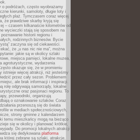
bok.
 o podróżach, często wyobrażamy
czne kierunki, samoloty, długie loty i
ległych plaż. Tymczasem coraz więcej
, że prawdziwe skarby kryją się
żej – czasem kilkanaście kilometrów od
ne wycieczki stają się sposobem na
poznawanie historii regionu i
ałych, rodzinnych biznesów. Bycie
rystą” zaczyna się od ciekawości.
ekać, że „u nas nic nie ma”, można
pytanie: jakie są w okolicy szlaki
rowe, miejsca pamięci, lokalne muzea,
a agroturystyczne, wydarzenia
Często okazuje się, że w promieniu
 istnieje więcej atrakcji, niż jesteśmy
wiedzić przez cały sezon. Problemem
 miejsc, ale brak informacji i inspiracji.
ą rolę odgrywają samorządy, lokalne
turystyczne oraz pasjonaci regionu. To
apy, przewodniki, organizują
 dbają o oznakowanie szlaków. Coraz
 działania przenoszą się do świata
rofile w mediach społecznościowych,
nicze, strony gminne z kalendarzem
ęki temu mieszkańcy mogą na bieżąco
zieje się w okolicy i planować krótkie,
ypady. Do promocji lokalnych atrakcji
rawdza się dedykowana
platforma
a której zebrane są szlaki, atrakcje,