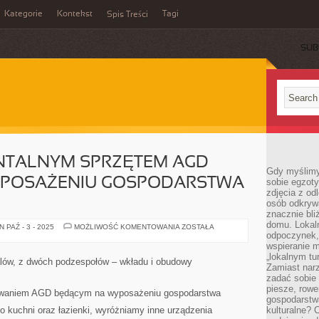
Kategorie
Kontekst
Tagi
Spis Treści
SUB
TALNYM SPRZĘTEM AGD
Gdy myślimy
YPOSAŻENIU GOSPODARSTWA
sobie egzoty
zdjęcia z od
osób odkrywa
znacznie bli
domu. Lokal
POZA
 PAŹ - 3 - 2025
MOŻLIWOŚĆ KOMENTOWANIA
ZOSTAŁA
FUNDAMENTALNYM
odpoczynek, 
SPRZĘTEM
wspieranie m
AGD
„lokalnym tu
BĘDĄCYM
alów, z dwóch podzespołów – wkładu i obudowy
NA
Zamiast narz
WYPOSAŻENIU
zadać sobie 
GOSPODARSTWA
piesze, rowe
DOMOWEGO
owaniem AGD będącym na wyposażeniu gospodarstwa
gospodarstw
 kuchni oraz łazienki, wyróżniamy inne urządzenia
kulturalne? 