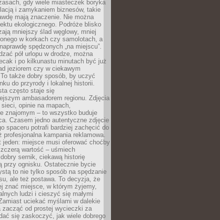
zasach, gdy wiele miasteczek boryka
lacją i zamykaniem biznesów, takie
awdę mają znaczenie. Nie można
ektu ekologicznego. Podróże blisko
ają mniejszy ślad węglowy, mniej
onego w korkach czy samolotach, a
 naprawdę spędzonych „na miejscu”.
dzać pół urlopu w drodze, można
cak i po kilkunastu minutach być już
nad jeziorem czy w ciekawym
 To także dobry sposób, by uczyć
ku do przyrody i lokalnej historii.
sta często staje się
iejszym ambasadorem regionu. Zdjęcia
sieci, opinie na mapach,
e znajomym – to wszystko buduje
ca. Czasem jedno autentyczne zdjęcie
go spaceru potrafi bardziej zachęcić do
ż profesjonalna kampania reklamowa.
t jeden: miejsce musi oferować choćby
szczerą wartość – uśmiech
dobry sernik, ciekawą historię
 przy ognisku. Ostatecznie bycie
ystą to nie tylko sposób na spędzanie
u, ale też postawa. To decyzja, że
j znać miejsce, w którym żyjemy,
alnych ludzi i cieszyć się małymi
 Zamiast uciekać myślami w dalekie
 zacząć od prostej wycieczki za
 dać się zaskoczyć, jak wiele dobrego