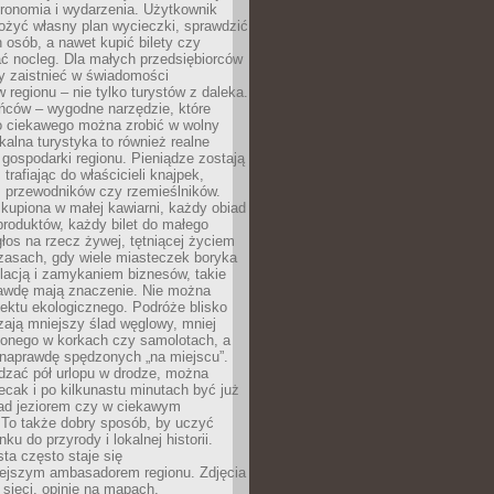
tronomia i wydarzenia. Użytkownik
ożyć własny plan wycieczki, sprawdzić
h osób, a nawet kupić bilety czy
ć nocleg. Dla małych przedsiębiorców
y zaistnieć w świadomości
regionu – nie tylko turystów z daleka.
ńców – wygodne narzędzie, które
o ciekawego można zrobić w wolny
alna turystyka to również realne
 gospodarki regionu. Pieniądze zostają
 trafiając do właścicieli knajpek,
, przewodników czy rzemieślników.
kupiona w małej kawiarni, każdy obiad
produktów, każdy bilet do małego
os na rzecz żywej, tętniącej życiem
zasach, gdy wiele miasteczek boryka
lacją i zamykaniem biznesów, takie
awdę mają znaczenie. Nie można
ektu ekologicznego. Podróże blisko
ają mniejszy ślad węglowy, mniej
onego w korkach czy samolotach, a
 naprawdę spędzonych „na miejscu”.
dzać pół urlopu w drodze, można
cak i po kilkunastu minutach być już
nad jeziorem czy w ciekawym
 To także dobry sposób, by uczyć
ku do przyrody i lokalnej historii.
sta często staje się
iejszym ambasadorem regionu. Zdjęcia
sieci, opinie na mapach,