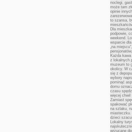
noclegi, gas
może tam zł
opinie innyc
zarezerwowa
to szansa, b
mieszkańców 
Dla mieszka
podpowie, c
weekend. Lok
wsparcie dla
„na miejscu”,
pensjonatów
Każda kawa 
z lokalnych 
muzeum to gł
okolicy. W c
się z depopu
wybory napr
pominąć asp
domu oznacz
czasu spędz
więcej chwil
Zamiast spę
spakować ple
na szlaku, 
miasteczku.
dzieci szacun
Lokalny tury
najskuteczn
wrzucane do 