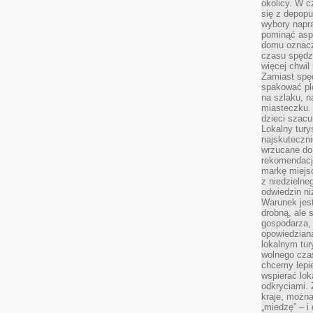
okolicy. W c
się z depopu
wybory napr
pominąć asp
domu oznacz
czasu spędz
więcej chwil
Zamiast spę
spakować ple
na szlaku, 
miasteczku.
dzieci szacun
Lokalny tury
najskuteczn
wrzucane do 
rekomendacj
markę miejs
z niedzielne
odwiedzin ni
Warunek jes
drobną, ale 
gospodarza, 
opowiedzianą
lokalnym tur
wolnego czas
chcemy lepie
wspierać lok
odkryciami.
kraje, można
„miedzę” – i