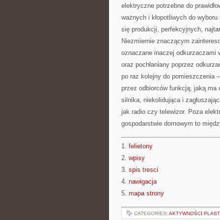
elektryczne potrzebne do prawidł
ważnych i kłopotliwych do wyboru
się produkcji, perfekcyjnych, naj
Niezmiernie znaczącym zainteres
oznaczane inaczej odkurzaczami 
oraz pochłaniany poprzez odkurzac
po raz kolejny do pomieszczenia 
przez odbiorców funkcją, jaką ma 
silnika, niekolidująca i zagłusza
jak radio czy telewizor. Poza elek
gospodarstwie domowym to między 
1.
felietony
2.
wpisy
3.
spis tresci
4.
nawigacja
5.
mapa strony
CATEGORIES:
AKTYWNOŚCI PLAS