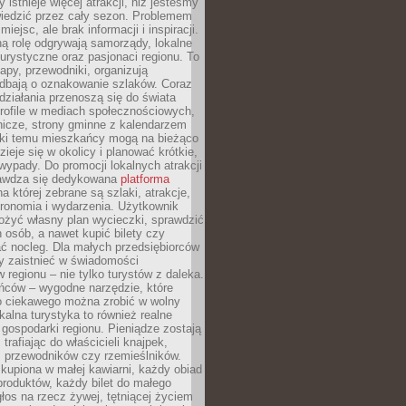
 istnieje więcej atrakcji, niż jesteśmy
wiedzić przez cały sezon. Problemem
 miejsc, ale brak informacji i inspiracji.
ą rolę odgrywają samorządy, lokalne
turystyczne oraz pasjonaci regionu. To
apy, przewodniki, organizują
 dbają o oznakowanie szlaków. Coraz
 działania przenoszą się do świata
rofile w mediach społecznościowych,
nicze, strony gminne z kalendarzem
ęki temu mieszkańcy mogą na bieżąco
zieje się w okolicy i planować krótkie,
ypady. Do promocji lokalnych atrakcji
rawdza się dedykowana
platforma
a której zebrane są szlaki, atrakcje,
tronomia i wydarzenia. Użytkownik
ożyć własny plan wycieczki, sprawdzić
h osób, a nawet kupić bilety czy
ć nocleg. Dla małych przedsiębiorców
y zaistnieć w świadomości
regionu – nie tylko turystów z daleka.
ńców – wygodne narzędzie, które
o ciekawego można zrobić w wolny
alna turystyka to również realne
 gospodarki regionu. Pieniądze zostają
 trafiając do właścicieli knajpek,
, przewodników czy rzemieślników.
kupiona w małej kawiarni, każdy obiad
produktów, każdy bilet do małego
os na rzecz żywej, tętniącej życiem