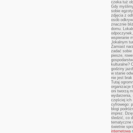
czeka tuż o
Gdy myślimy
sobie egzoty
zdjęcia z od
osób odkrywa
znacznie bli
domu. Lokal
odpoczynek, 
wspieranie m
„lokalnym tu
Zamiast narz
zadać sobie 
piesze, rowe
gospodarstw
kulturalne? 
godziny jazdy
w stanie od
nie jest brak
Tutaj ogromn
organizacje 
oni tworzą m
wydarzenia,
częściej ich
cyfrowego: p
blogi podróż
imprez. Dzi
śledzić, co d
tematyczne w
świetnie sp
internetowa
n