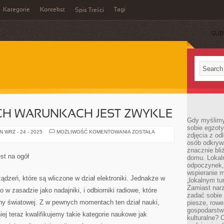
Kategorie
Kontekst
Tagi
Spis Treści
SUB
ICH WARUNKACH JEST ZWYKLE
Gdy myślimy
sobie egzoty
PRACA
 WRZ - 24 - 2025
MOŻLIWOŚĆ KOMENTOWANIA
ZOSTAŁA
zdjęcia z od
W
osób odkrywa
CIĘŻKICH
WARUNKACH
znacznie bli
JEST
st na ogół
domu. Lokal
ZWYKLE
odpoczynek, 
wspieranie m
ądzeń, które są wliczone w dział elektroniki. Jednakże w
„lokalnym tu
Zamiast narz
w zasadzie jako nadajniki, i odbiorniki radiowe, które
zadać sobie 
ny światowej. Z w pewnych momentach ten dział nauki,
piesze, rowe
gospodarstw
niej teraz kwalifikujemy takie kategorie naukowe jak
kulturalne? 