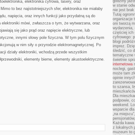
godziny jazdy
oelektronika, elektronika cyfrowa, lasery, oraz
w stanie od
Mimo to bez najistotniejszych sfer, elektronika nie miałaby
nie jest brak
Tutaj ogromn
ądu, napięcia, oraz innych funkcji jako przydatną są do
organizacje 
a elektroniki mówi, zwłaszcza o tym, że wytwarzana, oraz
oni tworzą m
wydarzenia,
jawiają się jako prąd oraz napięcie elektryczne, lub
częściej ich
cyfrowego: p
etyczne, innymi słowy pole fizyczna. W tym polu fizycznym
blogi podróż
nkcjonują w nim siły o przyrodzie elektromagnetycznej. Po
imprez. Dzi
śledzić, co d
acji działy elektroniki, wchodzą przede wszystkim
tematyczne w
ółprzewodniki, elementy bierne, elementy akustoelektryczne.
świetnie sp
internetowa
n
noclegi, gas
może tam zł
opinie innyc
zarezerwowa
to szansa, b
mieszkańców 
Dla mieszka
podpowie, c
weekend. Lok
wsparcie dla
„na miejscu”,
pensjonatów
Każda kawa 
z lokalnych 
muzeum to gł