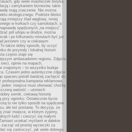
zasach, gdy wiele miasteczek boryka
lacją i zamykaniem biznesów, takie
awdę mają znaczenie. Nie można
ektu ekologicznego. Podróże blisko
ają mniejszy ślad węglowy, mniej
onego w korkach czy samolotach, a
 naprawdę spędzonych „na miejscu”.
dzać pół urlopu w drodze, można
cak i po kilkunastu minutach być już
nad jeziorem czy w ciekawym
 To także dobry sposób, by uczyć
ku do przyrody i lokalnej historii.
sta często staje się
iejszym ambasadorem regionu. Zdjęcia
sieci, opinie na mapach,
e znajomym – to wszystko buduje
ca. Czasem jedno autentyczne zdjęcie
go spaceru potrafi bardziej zachęcić do
ż profesjonalna kampania reklamowa.
t jeden: miejsce musi oferować choćby
szczerą wartość – uśmiech
dobry sernik, ciekawą historię
 przy ognisku. Ostatecznie bycie
ystą to nie tylko sposób na spędzanie
u, ale też postawa. To decyzja, że
j znać miejsce, w którym żyjemy,
alnych ludzi i cieszyć się małymi
 Zamiast uciekać myślami w dalekie
 zacząć od prostej wycieczki za
 dać się zaskoczyć, jak wiele dobrego