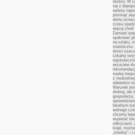
okolicy. W c
się z depopu
wybory napr
pominąć asp
domu oznacz
czasu spędz
więcej chwil
Zamiast spę
spakować ple
na szlaku, 
miasteczku.
dzieci szacun
Lokalny tury
najskuteczn
wrzucane do 
rekomendacj
markę miejs
z niedzielne
odwiedzin ni
Warunek jes
drobną, ale 
gospodarza, 
opowiedzianą
lokalnym tur
wolnego czas
chcemy lepie
wspierać lok
odkryciami.
kraje, można
„miedzę” – i