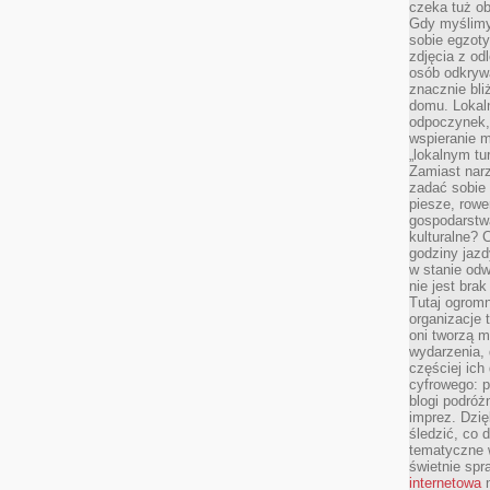
czeka tuż o
Gdy myślimy
sobie egzoty
zdjęcia z od
osób odkrywa
znacznie bli
domu. Lokal
odpoczynek, 
wspieranie m
„lokalnym tu
Zamiast narz
zadać sobie 
piesze, rowe
gospodarstw
kulturalne? 
godziny jazdy
w stanie od
nie jest brak
Tutaj ogromn
organizacje 
oni tworzą m
wydarzenia,
częściej ich
cyfrowego: p
blogi podróż
imprez. Dzi
śledzić, co d
tematyczne w
świetnie sp
internetowa
n