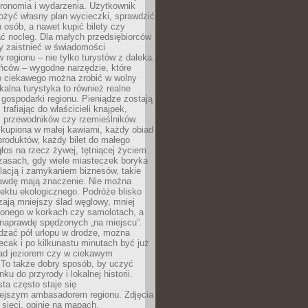
tronomia i wydarzenia. Użytkownik
ożyć własny plan wycieczki, sprawdzić
h osób, a nawet kupić bilety czy
ć nocleg. Dla małych przedsiębiorców
y zaistnieć w świadomości
regionu – nie tylko turystów z daleka.
ńców – wygodne narzędzie, które
o ciekawego można zrobić w wolny
alna turystyka to również realne
 gospodarki regionu. Pieniądze zostają
 trafiając do właścicieli knajpek,
, przewodników czy rzemieślników.
kupiona w małej kawiarni, każdy obiad
produktów, każdy bilet do małego
os na rzecz żywej, tętniącej życiem
zasach, gdy wiele miasteczek boryka
lacją i zamykaniem biznesów, takie
awdę mają znaczenie. Nie można
ektu ekologicznego. Podróże blisko
ają mniejszy ślad węglowy, mniej
onego w korkach czy samolotach, a
 naprawdę spędzonych „na miejscu”.
dzać pół urlopu w drodze, można
cak i po kilkunastu minutach być już
nad jeziorem czy w ciekawym
 To także dobry sposób, by uczyć
ku do przyrody i lokalnej historii.
sta często staje się
iejszym ambasadorem regionu. Zdjęcia
sieci, opinie na mapach,