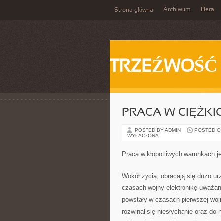
Archiwum
Hera
Strona główna
TRZEŹWOŚĆ
PRACA W CIĘŻK
POSTED BY ADMIN
POSTED ON
WYŁĄCZONA
Praca w kłopotliwych warunkach je
Wokół życia, obracają się dużo urz
czasach wojny elektronikę uważano 
powstały w czasach pierwszej woj
rozwinął się niesłychanie oraz do 