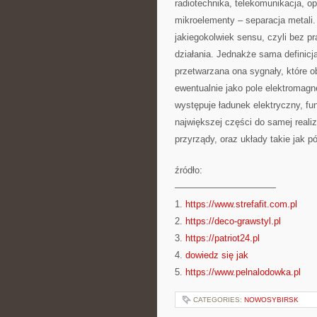
radiotechnika, telekomunikacja, opt
mikroelementy – separacja metali. 
jakiegokolwiek sensu, czyli bez pr
działania. Jednakże sama definicj
przetwarzana ona sygnały, które ob
ewentualnie jako pole elektromagn
występuje ładunek elektryczny, fu
największej części do samej realiz
przyrządy, oraz układy takie jak p
źródło:
———————————
1.
https://www.strefafit.com.pl
2.
https://deco-grawstyl.pl
3.
https://patriot24.pl
4.
dowiedz się jak
5.
https://www.pelnalodowka.pl
CATEGORIES:
NOWOSYBIRSK