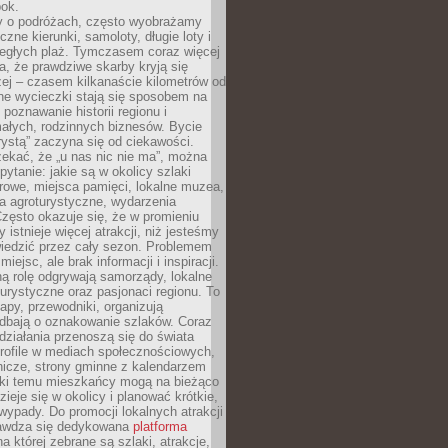
bok.
 o podróżach, często wyobrażamy
czne kierunki, samoloty, długie loty i
ległych plaż. Tymczasem coraz więcej
, że prawdziwe skarby kryją się
żej – czasem kilkanaście kilometrów od
ne wycieczki stają się sposobem na
poznawanie historii regionu i
ałych, rodzinnych biznesów. Bycie
rystą” zaczyna się od ciekawości.
ekać, że „u nas nic nie ma”, można
pytanie: jakie są w okolicy szlaki
rowe, miejsca pamięci, lokalne muzea,
a agroturystyczne, wydarzenia
Często okazuje się, że w promieniu
 istnieje więcej atrakcji, niż jesteśmy
wiedzić przez cały sezon. Problemem
 miejsc, ale brak informacji i inspiracji.
ą rolę odgrywają samorządy, lokalne
turystyczne oraz pasjonaci regionu. To
apy, przewodniki, organizują
 dbają o oznakowanie szlaków. Coraz
 działania przenoszą się do świata
rofile w mediach społecznościowych,
nicze, strony gminne z kalendarzem
ęki temu mieszkańcy mogą na bieżąco
zieje się w okolicy i planować krótkie,
ypady. Do promocji lokalnych atrakcji
rawdza się dedykowana
platforma
a której zebrane są szlaki, atrakcje,