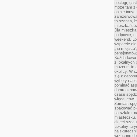
noclegi, gas
może tam zł
opinie innyc
zarezerwowa
to szansa, b
mieszkańców 
Dla mieszka
podpowie, c
weekend. Lok
wsparcie dla
„na miejscu”,
pensjonatów
Każda kawa 
z lokalnych 
muzeum to gł
okolicy. W c
się z depopu
wybory napr
pominąć asp
domu oznacz
czasu spędz
więcej chwil
Zamiast spę
spakować ple
na szlaku, 
miasteczku.
dzieci szacun
Lokalny tury
najskuteczn
wrzucane do 