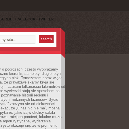
SCRIBE
FACEBOOK
TWITTER
 o podróżach, często wyobrażamy
czne kierunki, samoloty, długie loty i
ległych plaż. Tymczasem coraz więcej
, że prawdziwe skarby kryją się
żej – czasem kilkanaście kilometrów od
ne wycieczki stają się sposobem na
poznawanie historii regionu i
ałych, rodzinnych biznesów. Bycie
rystą” zaczyna się od ciekawości.
ekać, że „u nas nic nie ma”, można
pytanie: jakie są w okolicy szlaki
rowe, miejsca pamięci, lokalne muzea,
a agroturystyczne, wydarzenia
Często okazuje się, że w promieniu