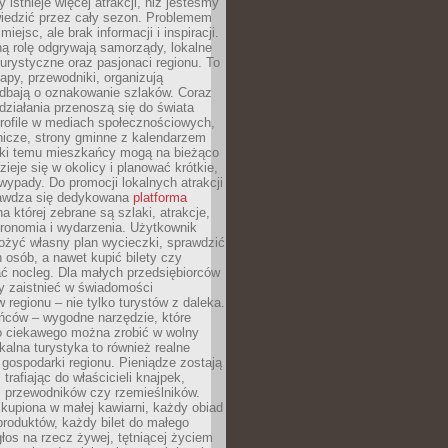
 istnieje więcej atrakcji, niż jesteśmy
wiedzić przez cały sezon. Problemem
 miejsc, ale brak informacji i inspiracji.
ą rolę odgrywają samorządy, lokalne
turystyczne oraz pasjonaci regionu. To
apy, przewodniki, organizują
 dbają o oznakowanie szlaków. Coraz
 działania przenoszą się do świata
rofile w mediach społecznościowych,
nicze, strony gminne z kalendarzem
ęki temu mieszkańcy mogą na bieżąco
zieje się w okolicy i planować krótkie,
ypady. Do promocji lokalnych atrakcji
rawdza się dedykowana
platforma
a której zebrane są szlaki, atrakcje,
tronomia i wydarzenia. Użytkownik
ożyć własny plan wycieczki, sprawdzić
h osób, a nawet kupić bilety czy
ć nocleg. Dla małych przedsiębiorców
y zaistnieć w świadomości
regionu – nie tylko turystów z daleka.
ńców – wygodne narzędzie, które
o ciekawego można zrobić w wolny
alna turystyka to również realne
 gospodarki regionu. Pieniądze zostają
 trafiając do właścicieli knajpek,
, przewodników czy rzemieślników.
kupiona w małej kawiarni, każdy obiad
produktów, każdy bilet do małego
os na rzecz żywej, tętniącej życiem