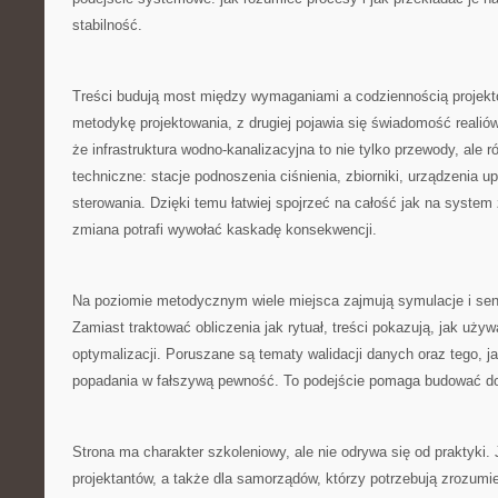
stabilność.
Treści budują most między wymaganiami a codziennością projekto
metodykę projektowania, z drugiej pojawia się świadomość realió
że infrastruktura wodno-kanalizacyjna to nie tylko przewody, ale 
techniczne: stacje podnoszenia ciśnienia, zbiorniki, urządzenia 
sterowania. Dzięki temu łatwiej spojrzeć na całość jak na system
zmiana potrafi wywołać kaskadę konsekwencji.
Na poziomie metodycznym wiele miejsca zajmują symulacje i se
Zamiast traktować obliczenia jak rytuał, treści pokazują, jak uży
optymalizacji. Poruszane są tematy walidacji danych oraz tego, j
popadania w fałszywą pewność. To podejście pomaga budować doj
Strona ma charakter szkoleniowy, ale nie odrywa się od praktyki. 
projektantów, a także dla samorządów, którzy potrzebują zrozum