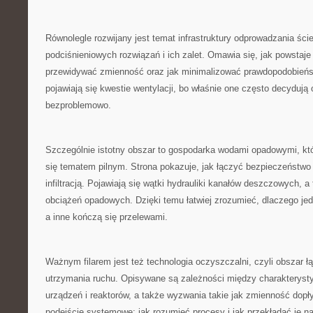
Równolegle rozwijany jest temat infrastruktury odprowadzania śc
podciśnieniowych rozwiązań i ich zalet. Omawia się, jak powstaje 
przewidywać zmienność oraz jak minimalizować prawdopodobieńst
pojawiają się kwestie wentylacji, bo właśnie one często decydują 
bezproblemowo.
Szczególnie istotny obszar to gospodarka wodami opadowymi, któr
się tematem pilnym. Strona pokazuje, jak łączyć bezpieczeństw
infiltracją. Pojawiają się wątki hydrauliki kanałów deszczowych,
obciążeń opadowych. Dzięki temu łatwiej zrozumieć, dlaczego jed
a inne kończą się przelewami.
Ważnym filarem jest też technologia oczyszczalni, czyli obszar ł
utrzymania ruchu. Opisywane są zależności między charakteryst
urządzeń i reaktorów, a także wyzwania takie jak zmienność dopł
podejście systemowe: jak rozumieć procesy i jak przekładać je na