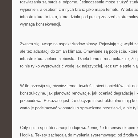
rozwiązania są bardziej odporne. Jednocześnie może służyć stu
wyjaśnień, a osobom z innych branż jako mapa tematu. W teksta
infrastruktura to taka, która działa pod presją zdarzeń ekstremalny
wymaga konsekwencji.
Zwraca się uwagę na aspekt środowiskowy. Pojawiają się wątki z
ale też adaptacji do zmian klimatu. Omawiane są podejścia, któr
infrastrukturą zielono-niebieską. Dzięki temu strona pokazuje, ż
to nie tylko wyprowadzić wodę jak najszybciej, lecz umiejętnie n
W tle przewija się również temat trwałości sieci i obiektów: jak do
konstrukcyjne, jak planować renowacje, jak oceniać degradację i k
przebudowa. Pokazane jest, że decyzje infrastrukturalne mają ko
warto je podejmować w oparciu o sprawdzone przesłanki, a nie tyl
Cały opis i sposób narracji buduje wrażenie, że to serwis ekspercki
i logika. Teksty zachęcają do myślenia systemowego: od źródła w