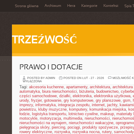
Archiwum
Hera
Kategorie
Kontekst
Strona główna
Spis T
TRZEŹWOŚĆ
PRAWO I DOTACJE
POSTED BY ADMIN
POSTED ON LUT - 27 - 2026
MOŻLIWOŚĆ 
WYŁĄCZONA
Tagi:
akcesoria kuchenne
,
apartamenty
,
architektura
,
architektura
automatyka
,
biura nieruchomości
,
biżuteria
,
budownictwo
,
cyberb
części samochodowe
,
działki
,
elektronika
,
elektronika użytkowa
,
urody
,
fryzjer
,
gotowanie
,
gry komputerowe
,
gry planszowe
,
gsm
,
imprezy
,
informatyka
,
integracja zespołu
,
internet
,
jachty
,
kawiarni
powietrzu
,
kluby muzyczne
,
komputery
,
komunikacja miejska
,
ko
łodzie
,
logistyka transportu
,
lotnictwo cywilne
,
makeup
,
materiały
motocykle
,
motoryzacja
,
multimedia
,
nieruchomości
,
nieruchomoś
nieruchomości na wynajem
,
nieruchomości wakacyjne
,
oprogramo
pielęgnacja skóry
,
piercing
,
pociągi
,
produkty spożywcze
,
przepis
rowery elektryczne
,
rozrywka
,
rozrywka nocna
,
rutery
,
samochody