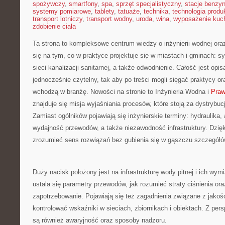
spożywczy
,
smartfony
,
spa
,
sprzęt specjalistyczny
,
stacje benzy
systemy pomiarowe
,
tablety
,
tatuaże
,
technika
,
technologia produk
transport lotniczy
,
transport wodny
,
uroda
,
wina
,
wyposażenie kuc
zdobienie ciała
Ta strona to kompleksowe centrum wiedzy o inżynierii wodnej oraz
się na tym, co w praktyce projektuje się w miastach i gminach: 
sieci kanalizacji sanitarnej, a także odwodnienie. Całość jest opi
jednocześnie czytelny, tak aby po treści mogli sięgać praktycy or
wchodzą w branżę. Nowości na stronie to Inżynieria Wodna i
Praw
znajduje się misja wyjaśniania procesów, które stoją za dystrybu
Zamiast ogólników pojawiają się inżynierskie terminy: hydraulika, a
wydajność przewodów, a także niezawodność infrastruktury. Dzię
zrozumieć sens rozwiązań bez gubienia się w gąszczu szczegółó
Duży nacisk położony jest na infrastrukturę wody pitnej i ich wymi
ustala się parametry przewodów, jak rozumieć straty ciśnienia ora
zapotrzebowanie. Pojawiają się też zagadnienia związane z jakośc
kontrolować wskaźniki w sieciach, zbiornikach i obiektach. Z per
są również awaryjność oraz sposoby nadzoru.