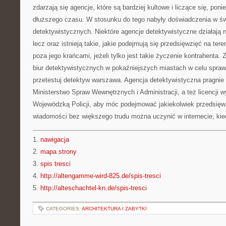
zdarzają się agencje, które są bardziej kultowe i liczące się, poni
dłuższego czasu. W stosunku do tego nabyły doświadczenia w ś
detektywistycznych. Niektóre agencje detektywistyczne działają
lecz oraz istnieją takie, jakie podejmują się przedsięwzięć na tere
poza jego krańcami, jeżeli tylko jest takie życzenie kontrahenta. 
biur detektywistycznych w pokaźniejszych miastach w celu sprawn
przetestuj detektyw warszawa. Agencja detektywistyczna pragni
Ministerstwo Spraw Wewnętrznych i Administracji, a też licencji
Wojewódzką Policji, aby móc podejmować jakiekolwiek przedsięwz
wiadomości bez większego trudu można uczynić w internecie, kie
1.
nawigacja
2.
mapa strony
3.
spis tresci
4.
http://altengamme-wird-825.de/spis-tresci
5.
http://alteschachtel-kn.de/spis-tresci
CATEGORIES:
ARCHITEKTURA I ZABYTKI