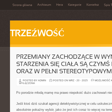
Archiwum
Hera
Kategorie
Kontekst
Strona główna
Spis T
TRZEŹWOŚĆ
PRZEMIANY ZACHODZĄCE W WY
STARZENIA SIĘ CIAŁA SĄ CZYM
ORAZ W PEŁNI STEREOTYPOWYM
POSTED BY ADMIN
POSTED ON WRZ - 20 - 2025
MOŻLIWOŚĆ 
WYŁĄCZONA
Po porodzie młodą mamę ma prawo niepokoić dużo zachowań ni
Jeśli ktoś dziś szukał agencji detektywistycznej w celu uskuteczn
absolutnie pokaźny wybór, jako że jest ich coraz to więcej na tere