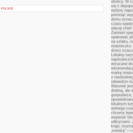
okolicy. W c
się z depopu
W POLSCE
wybory napr
pominąć asp
domu oznacz
czasu spędz
więcej chwil
Zamiast spę
spakować ple
na szlaku, 
miasteczku.
dzieci szacun
Lokalny tury
najskuteczn
wrzucane do 
rekomendacj
markę miejs
z niedzielne
odwiedzin ni
Warunek jes
drobną, ale 
gospodarza, 
opowiedzianą
lokalnym tur
wolnego czas
chcemy lepie
wspierać lok
odkryciami.
kraje, można
„miedzę” – i