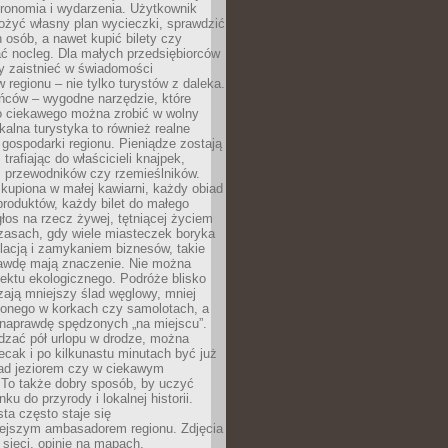
tronomia i wydarzenia. Użytkownik
ożyć własny plan wycieczki, sprawdzić
h osób, a nawet kupić bilety czy
ć nocleg. Dla małych przedsiębiorców
y zaistnieć w świadomości
regionu – nie tylko turystów z daleka.
ńców – wygodne narzędzie, które
o ciekawego można zrobić w wolny
alna turystyka to również realne
 gospodarki regionu. Pieniądze zostają
 trafiając do właścicieli knajpek,
, przewodników czy rzemieślników.
kupiona w małej kawiarni, każdy obiad
produktów, każdy bilet do małego
os na rzecz żywej, tętniącej życiem
zasach, gdy wiele miasteczek boryka
lacją i zamykaniem biznesów, takie
awdę mają znaczenie. Nie można
ektu ekologicznego. Podróże blisko
ają mniejszy ślad węglowy, mniej
onego w korkach czy samolotach, a
 naprawdę spędzonych „na miejscu”.
dzać pół urlopu w drodze, można
cak i po kilkunastu minutach być już
nad jeziorem czy w ciekawym
 To także dobry sposób, by uczyć
ku do przyrody i lokalnej historii.
sta często staje się
iejszym ambasadorem regionu. Zdjęcia
sieci, opinie na mapach,