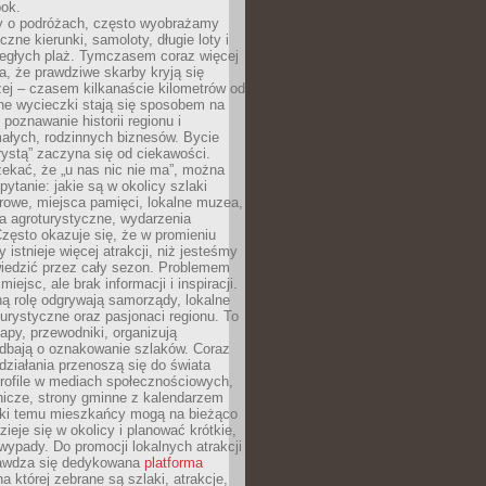
bok.
 o podróżach, często wyobrażamy
czne kierunki, samoloty, długie loty i
ległych plaż. Tymczasem coraz więcej
, że prawdziwe skarby kryją się
żej – czasem kilkanaście kilometrów od
ne wycieczki stają się sposobem na
poznawanie historii regionu i
ałych, rodzinnych biznesów. Bycie
rystą” zaczyna się od ciekawości.
ekać, że „u nas nic nie ma”, można
pytanie: jakie są w okolicy szlaki
rowe, miejsca pamięci, lokalne muzea,
a agroturystyczne, wydarzenia
Często okazuje się, że w promieniu
 istnieje więcej atrakcji, niż jesteśmy
wiedzić przez cały sezon. Problemem
 miejsc, ale brak informacji i inspiracji.
ą rolę odgrywają samorządy, lokalne
turystyczne oraz pasjonaci regionu. To
apy, przewodniki, organizują
 dbają o oznakowanie szlaków. Coraz
 działania przenoszą się do świata
rofile w mediach społecznościowych,
nicze, strony gminne z kalendarzem
ęki temu mieszkańcy mogą na bieżąco
zieje się w okolicy i planować krótkie,
ypady. Do promocji lokalnych atrakcji
rawdza się dedykowana
platforma
a której zebrane są szlaki, atrakcje,