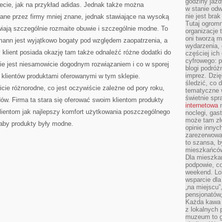
godziny jazdy
ecie, jak na przykład adidas. Jednak także można
w stanie od
nie jest brak
ne przez firmy mniej znane, jednak stawiające na wysoką
Tutaj ogromn
awiają szczególnie rozmaite obuwie i szczególnie modne. To
organizacje 
oni tworzą m
mann jest wyjątkowo bogaty pod względem zaopatrzenia, a
wydarzenia,
klient posiada okazję tam także odnaleźć różne dodatki do
częściej ich
cyfrowego: p
ie jest niesamowicie dogodnym rozwiązaniem i co w sporej
blogi podróż
imprez. Dzi
 klientów produktami oferowanymi w tym sklepie.
śledzić, co d
ie różnorodne, co jest oczywiście zależne od pory roku,
tematyczne w
świetnie sp
dów. Firma ta stara się oferować swoim klientom produkty
internetowa
n
klientom jak najlepszy komfort użytkowania poszczególnego
noclegi, gas
może tam zł
, aby produkty były modne.
opinie innyc
zarezerwowa
to szansa, b
mieszkańców 
Dla mieszka
podpowie, c
weekend. Lok
wsparcie dla
„na miejscu”,
pensjonatów
Każda kawa 
z lokalnych 
muzeum to gł