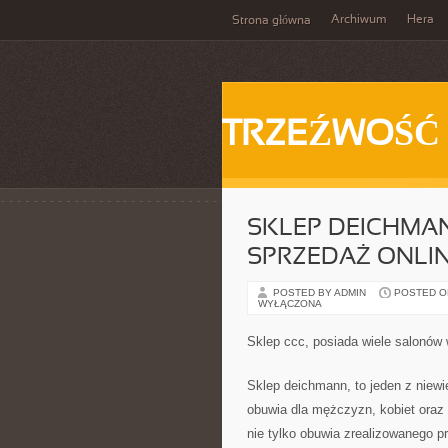
Archiwum
Hera
Strona główna
TRZEŹWOŚĆ
SKLEP DEICHMA
SPRZEDAŻ ONLI
POSTED BY ADMIN
POSTED ON
WYŁĄCZONA
Sklep ccc, posiada wiele salonów
Sklep deichmann, to jeden z niewi
obuwia dla mężczyzn, kobiet oraz
nie tylko obuwia zrealizowanego pr