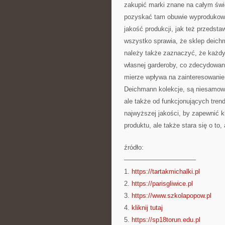
zakupić marki znane na całym świ
pozyskać tam obuwie wyprodukowa
jakość produkcji, jak też przedst
wszystko sprawia, że sklep deich
należy także zaznaczyć, że każdy 
własnej garderoby, co zdecydowan
mierze wpływa na zainteresowanie
Deichmann kolekcje, są niesamowic
ale także od funkcjonujących tren
najwyższej jakości, by zapewnić 
produktu, ale także stara się o to
źródło:
———————————
1.
https://tartakmichalki.pl
2.
https://parisgliwice.pl
3.
https://www.szkolapopow.pl
4.
kliknij tutaj
5.
https://sp18torun.edu.pl