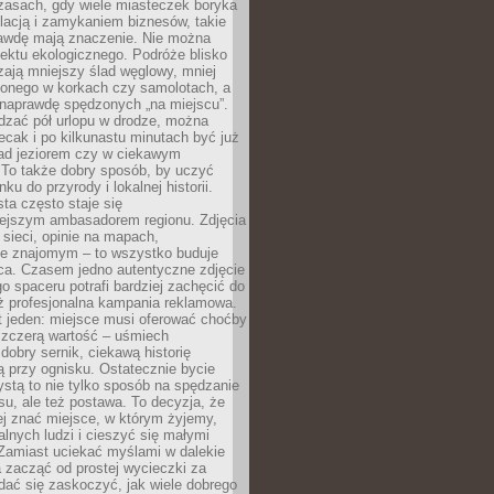
zasach, gdy wiele miasteczek boryka
lacją i zamykaniem biznesów, takie
awdę mają znaczenie. Nie można
ektu ekologicznego. Podróże blisko
ają mniejszy ślad węglowy, mniej
onego w korkach czy samolotach, a
 naprawdę spędzonych „na miejscu”.
dzać pół urlopu w drodze, można
cak i po kilkunastu minutach być już
nad jeziorem czy w ciekawym
 To także dobry sposób, by uczyć
ku do przyrody i lokalnej historii.
sta często staje się
iejszym ambasadorem regionu. Zdjęcia
sieci, opinie na mapach,
e znajomym – to wszystko buduje
ca. Czasem jedno autentyczne zdjęcie
go spaceru potrafi bardziej zachęcić do
ż profesjonalna kampania reklamowa.
t jeden: miejsce musi oferować choćby
szczerą wartość – uśmiech
dobry sernik, ciekawą historię
 przy ognisku. Ostatecznie bycie
ystą to nie tylko sposób na spędzanie
u, ale też postawa. To decyzja, że
j znać miejsce, w którym żyjemy,
alnych ludzi i cieszyć się małymi
 Zamiast uciekać myślami w dalekie
 zacząć od prostej wycieczki za
 dać się zaskoczyć, jak wiele dobrego