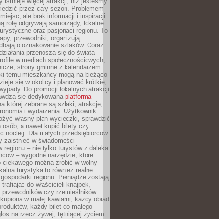
 istnieje więcej atrakcji, niż jesteśmy
wiedzić przez cały sezon. Problemem
 miejsc, ale brak informacji i inspiracji.
ą rolę odgrywają samorządy, lokalne
turystyczne oraz pasjonaci regionu. To
apy, przewodniki, organizują
 dbają o oznakowanie szlaków. Coraz
 działania przenoszą się do świata
rofile w mediach społecznościowych,
nicze, strony gminne z kalendarzem
ęki temu mieszkańcy mogą na bieżąco
zieje się w okolicy i planować krótkie,
ypady. Do promocji lokalnych atrakcji
rawdza się dedykowana
platforma
a której zebrane są szlaki, atrakcje,
tronomia i wydarzenia. Użytkownik
ożyć własny plan wycieczki, sprawdzić
h osób, a nawet kupić bilety czy
ć nocleg. Dla małych przedsiębiorców
y zaistnieć w świadomości
regionu – nie tylko turystów z daleka.
ńców – wygodne narzędzie, które
o ciekawego można zrobić w wolny
alna turystyka to również realne
 gospodarki regionu. Pieniądze zostają
 trafiając do właścicieli knajpek,
, przewodników czy rzemieślników.
kupiona w małej kawiarni, każdy obiad
produktów, każdy bilet do małego
os na rzecz żywej, tętniącej życiem