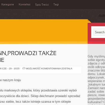
Kategorie
Kontekst
Tagi
Spis Treści
SUB
NN,PROWADZI TAKŻE
Gdy myślimy
NE
sobie egzoty
zdjęcia z od
osób odkrywa
SKLEP
 CZE - 29 - 2025
MOŻLIWOŚĆ KOMENTOWANIA
ZOSTAŁA
znacznie bli
DEICHMANN,PROWADZI
TAKŻE
domu. Lokal
SPRZEDAŻ
odpoczynek, 
ONLINE
 w naszym kraju
wspieranie m
„lokalnym tu
Zamiast narz
elu markowych sklepów, który przedstawia szeroki wybór
zadać sobie 
piesze, rowe
 oczywiście dla dzieci. Sklep deichmann prowadzi sprzedaż
gospodarstw
zez siebie, lecz także istnieje szansa w tym sklepie
kulturalne? 