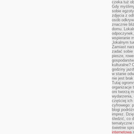
czeka tuż o
Gdy myślimy
sobie egzoty
zdjęcia z od
osób odkrywa
znacznie bli
domu. Lokal
odpoczynek, 
wspieranie m
„lokalnym tu
Zamiast narz
zadać sobie 
piesze, rowe
gospodarstw
kulturalne? 
godziny jazdy
w stanie od
nie jest brak
Tutaj ogromn
organizacje 
oni tworzą m
wydarzenia,
częściej ich
cyfrowego: p
blogi podróż
imprez. Dzi
śledzić, co d
tematyczne w
świetnie sp
internetowa
n