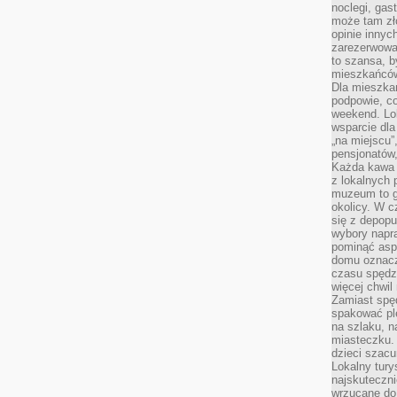
noclegi, gas
może tam zł
opinie innyc
zarezerwowa
to szansa, b
mieszkańców 
Dla mieszka
podpowie, c
weekend. Lok
wsparcie dla
„na miejscu”,
pensjonatów
Każda kawa 
z lokalnych 
muzeum to gł
okolicy. W c
się z depopu
wybory napr
pominąć asp
domu oznacz
czasu spędz
więcej chwil
Zamiast spę
spakować ple
na szlaku, 
miasteczku.
dzieci szacun
Lokalny tury
najskuteczn
wrzucane do 