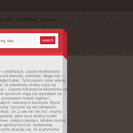
SCRIBE
FACEBOOK
TWITTER
 o podróżach, często wyobrażamy
czne kierunki, samoloty, długie loty i
ległych plaż. Tymczasem coraz więcej
, że prawdziwe skarby kryją się
żej – czasem kilkanaście kilometrów od
ne wycieczki stają się sposobem na
poznawanie historii regionu i
ałych, rodzinnych biznesów. Bycie
rystą” zaczyna się od ciekawości.
ekać, że „u nas nic nie ma”, można
pytanie: jakie są w okolicy szlaki
rowe, miejsca pamięci, lokalne muzea,
a agroturystyczne, wydarzenia
Często okazuje się, że w promieniu