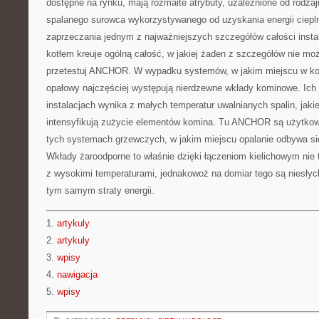
dostępne na rynku, mają rozmaite atrybuty, uzależnione od rodzaju
spalanego surowca wykorzystywanego od uzyskania energii ciepln
zaprzeczania jednym z najważniejszych szczegółów całości insta
kotłem kreuje ogólną całość, w jakiej żaden z szczegółów nie mo
przetestuj ANCHOR. W wypadku systemów, w jakim miejscu w kotł
opałowy najczęściej występują nierdzewne wkłady kominowe. Ich
instalacjach wynika z małych temperatur uwalnianych spalin, jak
intensyfikują zużycie elementów komina. Tu ANCHOR są użytko
tych systemach grzewczych, w jakim miejscu opalanie odbywa si
Wkłady żaroodporne to właśnie dzięki łączeniom kielichowym nie 
z wysokimi temperaturami, jednakowoż na domiar tego są niesłyc
tym samym straty energii.
1.
artykuly
2.
artykuly
3.
wpisy
4.
nawigacja
5.
wpisy