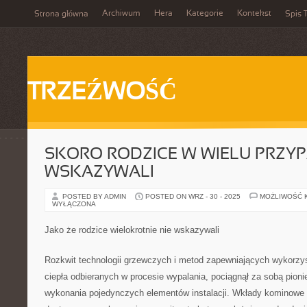
Archiwum
Hera
Kategorie
Kontekst
Strona główna
Spis T
TRZEŹWOŚĆ
SKORO RODZICE W WIELU PRZY
WSKAZYWALI
POSTED BY ADMIN
POSTED ON WRZ - 30 - 2025
MOŻLIWOŚĆ 
WYŁĄCZONA
Jako że rodzice wielokrotnie nie wskazywali
Rozkwit technologii grzewczych i metod zapewniających wykorzys
ciepła odbieranych w procesie wypalania, pociągnął za sobą pionie
wykonania pojedynczych elementów instalacji. Wkłady kominowe