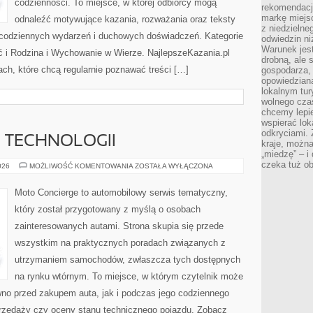
codzienności. To miejsce, w której odbiorcy mogą
rekomendacj
markę miejs
odnaleźć motywujące kazania, rozważania oraz teksty
z niedzielne
 codziennych wydarzeń i duchowych doświadczeń. Kategorie
odwiedzin ni
Warunek jes
ść i Rodzina i Wychowanie w Wierze. NajlepszeKazania.pl
drobną, ale 
ch, które chcą regularnie poznawać treści […]
gospodarza, 
opowiedzianą
lokalnym tur
wolnego czas
chcemy lepie
wspierać lok
odkryciami.
E TECHNOLOGII
kraje, można
„miedzę” – i
czeka tuż o
TESTY
026
MOŻLIWOŚĆ KOMENTOWANIA
ZOSTAŁA WYŁĄCZONA
I
RECENZJE
TECHNOLOGII
Moto Concierge to automobilowy serwis tematyczny,
który został przygotowany z myślą o osobach
zainteresowanych autami. Strona skupia się przede
wszystkim na praktycznych poradach związanych z
utrzymaniem samochodów, zwłaszcza tych dostępnych
na rynku wtórnym. To miejsce, w którym czytelnik może
wno przed zakupem auta, jak i podczas jego codziennego
rzedaży czy oceny stanu technicznego pojazdu. Zobacz