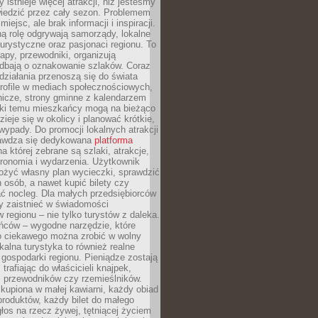
 istnieje więcej atrakcji, niż jesteśmy
wiedzić przez cały sezon. Problemem
 miejsc, ale brak informacji i inspiracji.
ą rolę odgrywają samorządy, lokalne
turystyczne oraz pasjonaci regionu. To
apy, przewodniki, organizują
 dbają o oznakowanie szlaków. Coraz
 działania przenoszą się do świata
rofile w mediach społecznościowych,
nicze, strony gminne z kalendarzem
ęki temu mieszkańcy mogą na bieżąco
zieje się w okolicy i planować krótkie,
ypady. Do promocji lokalnych atrakcji
rawdza się dedykowana
platforma
a której zebrane są szlaki, atrakcje,
tronomia i wydarzenia. Użytkownik
ożyć własny plan wycieczki, sprawdzić
h osób, a nawet kupić bilety czy
ć nocleg. Dla małych przedsiębiorców
y zaistnieć w świadomości
regionu – nie tylko turystów z daleka.
ńców – wygodne narzędzie, które
o ciekawego można zrobić w wolny
alna turystyka to również realne
 gospodarki regionu. Pieniądze zostają
 trafiając do właścicieli knajpek,
, przewodników czy rzemieślników.
kupiona w małej kawiarni, każdy obiad
produktów, każdy bilet do małego
os na rzecz żywej, tętniącej życiem