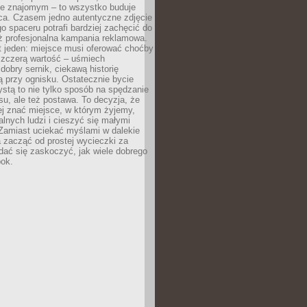
e znajomym – to wszystko buduje
ca. Czasem jedno autentyczne zdjęcie
go spaceru potrafi bardziej zachęcić do
ż profesjonalna kampania reklamowa.
t jeden: miejsce musi oferować choćby
szczerą wartość – uśmiech
dobry sernik, ciekawą historię
 przy ognisku. Ostatecznie bycie
ystą to nie tylko sposób na spędzanie
u, ale też postawa. To decyzja, że
j znać miejsce, w którym żyjemy,
alnych ludzi i cieszyć się małymi
 Zamiast uciekać myślami w dalekie
 zacząć od prostej wycieczki za
 dać się zaskoczyć, jak wiele dobrego
bok.