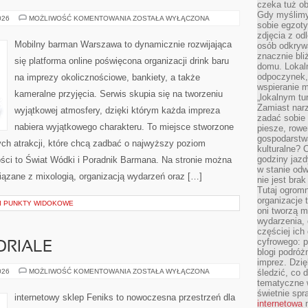
czeka tuż o
Gdy myślimy
WHISKY,
026
MOŻLIWOŚĆ KOMENTOWANIA
ZOSTAŁA WYŁĄCZONA
sobie egzoty
RUM
I
zdjęcia z od
TRUNKI
Mobilny barman Warszawa to dynamicznie rozwijająca
osób odkrywa
STARZONE
znacznie bli
się platforma online poświęcona organizacji drink baru
domu. Lokal
odpoczynek, 
na imprezy okolicznościowe, bankiety, a także
wspieranie m
kameralne przyjęcia. Serwis skupia się na tworzeniu
„lokalnym tu
Zamiast narz
wyjątkowej atmosfery, dzięki którym każda impreza
zadać sobie 
nabiera wyjątkowego charakteru. To miejsce stworzone
piesze, rowe
gospodarstw
ych atrakcji, które chcą zadbać o najwyższy poziom
kulturalne? 
godziny jazdy
ci to Świat Wódki i Poradnik Barmana. Na stronie można
w stanie od
ązane z mixologią, organizacją wydarzeń oraz […]
nie jest brak
Tutaj ogromn
organizacje 
 I PUNKTY WIDOKOWE
oni tworzą m
wydarzenia,
częściej ich
cyfrowego: p
ORIALE
blogi podróż
imprez. Dzi
PORADNIKI
026
MOŻLIWOŚĆ KOMENTOWANIA
ZOSTAŁA WYŁĄCZONA
śledzić, co d
I
tematyczne w
TUTORIALE
świetnie sp
internetowy sklep Feniks to nowoczesna przestrzeń dla
internetowa
n