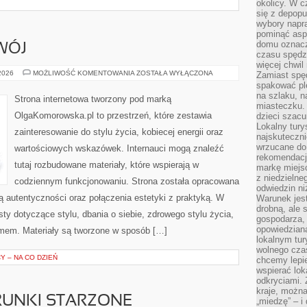
okolicy. W c
się z depopu
wybory napr
pominąć asp
domu oznacz
WÓJ
czasu spędz
więcej chwil
EDUKACJA
 2026
MOŻLIWOŚĆ KOMENTOWANIA
ZOSTAŁA WYŁĄCZONA
Zamiast spę
I
spakować ple
ROZWÓJ
na szlaku, 
Strona internetowa tworzony pod marką
miasteczku.
OlgaKomorowska.pl to przestrzeń, które zestawia
dzieci szacun
Lokalny tury
zainteresowanie do stylu życia, kobiecej energii oraz
najskuteczn
wrzucane do 
wartościowych wskazówek. Internauci mogą znaleźć
rekomendacj
tutaj rozbudowane materiały, które wspierają w
markę miejs
z niedzielne
codziennym funkcjonowaniu. Strona została opracowana
odwiedzin ni
ą autentyczności oraz połączenia estetyki z praktyką. W
Warunek jes
drobną, ale 
ty dotyczące stylu, dbania o siebie, zdrowego stylu życia,
gospodarza, 
opowiedzianą
mem. Materiały są tworzone w sposób […]
lokalnym tur
wolnego czas
 – NA CO DZIEŃ
chcemy lepie
wspierać lok
odkryciami.
kraje, można
TRUNKI STARZONE
„miedzę” – i