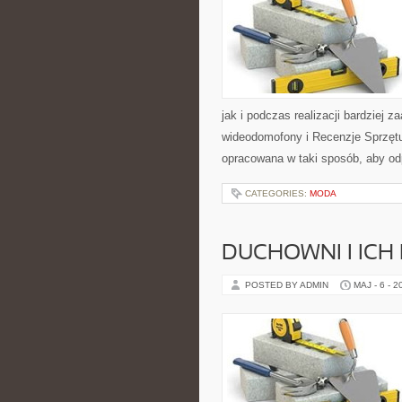
jak i podczas realizacji bardziej 
wideodomofony i Recenzje Sprzętu
opracowana w taki sposób, aby od
CATEGORIES:
MODA
DUCHOWNI I ICH
POSTED BY ADMIN
MAJ - 6 - 2