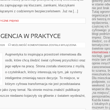
godziny jazdy
w stanie od
nktu zajmującego się kluczami, zamkami, kluczykami
nie jest brak
iązanymi z codziennym bezpieczeństwem. Już na […]
Tutaj ogromn
organizacje 
oni tworzą m
STYCZNE PIĘKNO
wydarzenia,
częściej ich
cyfrowego: p
blogi podróż
IGENCJA W PRAKTYCE
imprez. Dzi
śledzić, co d
tematyczne w
SZTUCZNA
 2026
MOŻLIWOŚĆ KOMENTOWANIA
ZOSTAŁA WYŁĄCZONA
INTELIGENCJA
świetnie sp
W
internetowa
n
PRAKTYCE
Augmentyka to inspirująca przestrzeń internetowa dla
noclegi, gas
może tam zł
osób, które chcą śledzić świat cyfrowej przyszłości oraz
opinie innyc
jego wpływ na pracę. Strona została stworzona z myślą
zarezerwowa
to szansa, b
o czytelnikach, którzy interesują się tym, jak systemy
mieszkańców 
inteligentne zmieniają nasze decyzje. To miejsce, w
Dla mieszka
podpowie, c
którym cyfrowa transformacja nie jest przedstawiana
weekend. Lok
wsparcie dla
le jako żywy temat. Na stronie można znaleźć publikacje
„na miejscu”,
eszcze niedawno kojarzyły się głównie z światem wyobraźni,
pensjonatów
Każda kawa 
z lokalnych 
muzeum to gł