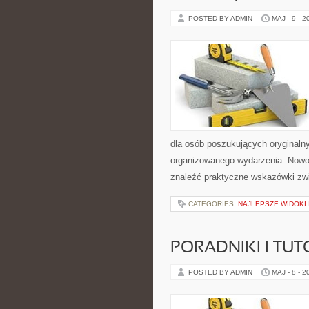
POSTED BY ADMIN
MAJ - 9 - 2
dla osób poszukujących oryginaln
organizowanego wydarzenia. Nowoś
znaleźć praktyczne wskazówki zwi
CATEGORIES:
NAJLEPSZE WIDOKI
PORADNIKI I TUT
POSTED BY ADMIN
MAJ - 8 - 2