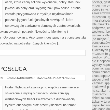
osób, które cenią solidne wykonanie, dobry stosunek
noclegi, gas
może tam zł
jakości do ceny oraz wygodę zakupów online. Strona
opinie innyc
zarezerwowa
została przygotowana z myślą o użytkownikach
to szansa, b
poszukujących funkcjonalnych rozwiązań, które
mieszkańców 
Dla mieszka
sprawdzą się zarówno w domowych zastosowaniach,
podpowie, c
zaawansowanych potrzeb. Nowości to Monitoring i
weekend. Lok
wsparcie dla
 i Oprogramowania. Asortyment dostępny na stronie została
„na miejscu”,
pensjonatów
powiadać na potrzeby różnych klientów. […]
Każda kawa 
z lokalnych 
muzeum to gł
okolicy. W c
się z depopu
wybory napr
pominąć asp
 POSŁUGA
domu oznacz
czasu spędz
DUCHOWNI
026
MOŻLIWOŚĆ KOMENTOWANIA
ZOSTAŁA WYŁĄCZONA
więcej chwil
I
Zamiast spę
ICH
POSŁUGA
spakować ple
Portal NajlepszeKazania.pl to współczesne miejsce
na szlaku, 
stworzone z myślą o osobach, które szukają
miasteczku.
dzieci szacun
wartościowych treści związanych z duchowością,
Lokalny tury
życiem duchowym oraz przemyśleniami na temat
najskuteczn
wrzucane do 