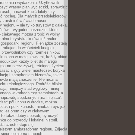
tronomia i wydarzenia. Użytkownik
ożyć własny plan wycieczki, sprawdzić
h osób, a nawet kupić bilety czy
ć nocleg. Dla małych przedsiębiorców
y zaistnieć w świadomości
regionu – nie tylko turystów z daleka.
ńców – wygodne narzędzie, które
o ciekawego można zrobić w wolny
alna turystyka to również realne
 gospodarki regionu. Pieniądze zostają
 trafiając do właścicieli knajpek,
, przewodników czy rzemieślników.
kupiona w małej kawiarni, każdy obiad
produktów, każdy bilet do małego
os na rzecz żywej, tętniącej życiem
zasach, gdy wiele miasteczek boryka
lacją i zamykaniem biznesów, takie
awdę mają znaczenie. Nie można
ektu ekologicznego. Podróże blisko
ają mniejszy ślad węglowy, mniej
onego w korkach czy samolotach, a
 naprawdę spędzonych „na miejscu”.
dzać pół urlopu w drodze, można
cak i po kilkunastu minutach być już
nad jeziorem czy w ciekawym
 To także dobry sposób, by uczyć
ku do przyrody i lokalnej historii.
sta często staje się
iejszym ambasadorem regionu. Zdjęcia
sieci, opinie na mapach,