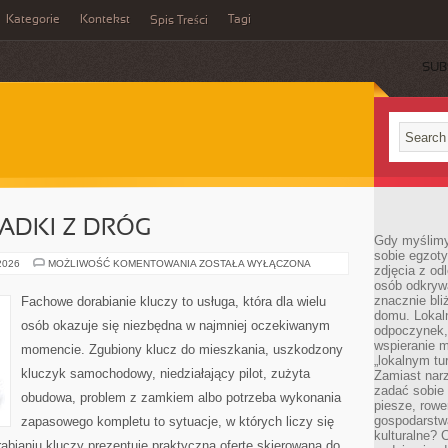
Kategorie
Kontekst
Tagi
Spis Treści
SUB
PADKI Z DRÓG
Gdy myślimy
sobie egzoty
HISTORIE
 2026
MOŻLIWOŚĆ KOMENTOWANIA
ZOSTAŁA WYŁĄCZONA
zdjęcia z od
I
osób odkrywa
PRZYPADKI
Z
znacznie bli
Fachowe dorabianie kluczy to usługa, która dla wielu
DRÓG
domu. Lokal
osób okazuje się niezbędna w najmniej oczekiwanym
odpoczynek, 
wspieranie m
momencie. Zgubiony klucz do mieszkania, uszkodzony
„lokalnym tu
kluczyk samochodowy, niedziałający pilot, zużyta
Zamiast narz
zadać sobie 
obudowa, problem z zamkiem albo potrzeba wykonania
piesze, rowe
gospodarstw
zapasowego kompletu to sytuacje, w których liczy się
kulturalne? 
bianiu kluczy prezentuje praktyczną ofertę skierowaną do