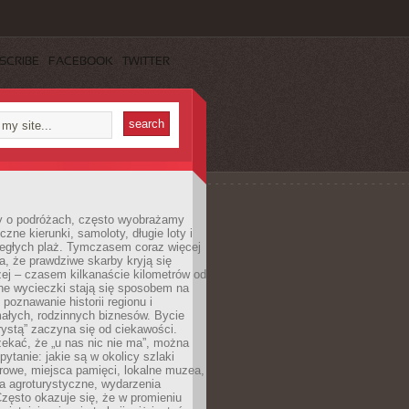
SCRIBE
FACEBOOK
TWITTER
 o podróżach, często wyobrażamy
czne kierunki, samoloty, długie loty i
ległych plaż. Tymczasem coraz więcej
, że prawdziwe skarby kryją się
żej – czasem kilkanaście kilometrów od
ne wycieczki stają się sposobem na
poznawanie historii regionu i
ałych, rodzinnych biznesów. Bycie
rystą” zaczyna się od ciekawości.
ekać, że „u nas nic nie ma”, można
pytanie: jakie są w okolicy szlaki
rowe, miejsca pamięci, lokalne muzea,
a agroturystyczne, wydarzenia
Często okazuje się, że w promieniu