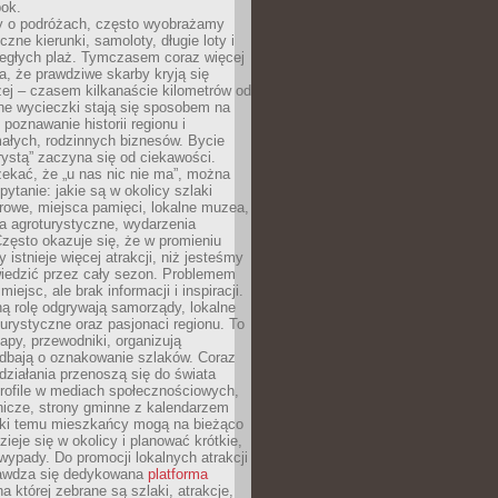
bok.
 o podróżach, często wyobrażamy
czne kierunki, samoloty, długie loty i
ległych plaż. Tymczasem coraz więcej
, że prawdziwe skarby kryją się
żej – czasem kilkanaście kilometrów od
ne wycieczki stają się sposobem na
poznawanie historii regionu i
ałych, rodzinnych biznesów. Bycie
rystą” zaczyna się od ciekawości.
ekać, że „u nas nic nie ma”, można
pytanie: jakie są w okolicy szlaki
rowe, miejsca pamięci, lokalne muzea,
a agroturystyczne, wydarzenia
Często okazuje się, że w promieniu
 istnieje więcej atrakcji, niż jesteśmy
wiedzić przez cały sezon. Problemem
 miejsc, ale brak informacji i inspiracji.
ą rolę odgrywają samorządy, lokalne
turystyczne oraz pasjonaci regionu. To
apy, przewodniki, organizują
 dbają o oznakowanie szlaków. Coraz
 działania przenoszą się do świata
rofile w mediach społecznościowych,
nicze, strony gminne z kalendarzem
ęki temu mieszkańcy mogą na bieżąco
zieje się w okolicy i planować krótkie,
ypady. Do promocji lokalnych atrakcji
rawdza się dedykowana
platforma
a której zebrane są szlaki, atrakcje,