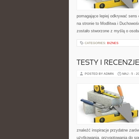
pomagające lepiej odkrywać sens
na stronie to Modlitwa i Duchowo
zostało stworzone z myślą o osoba
CATEGORIES:
BIZNES
TESTY I RECENZJ
POSTED BY ADMIN
MAJ - 5 - 2
znaleźć inspiracje przydatne zaró
użytkowania, przygotowania do sp