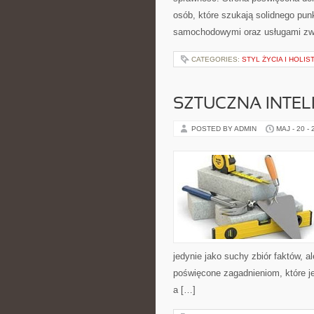
osób, które szukają solidnego pu
samochodowymi oraz usługami zw
CATEGORIES:
STYL ŻYCIA I HOLI
SZTUCZNA INTEL
POSTED BY ADMIN
MAJ - 20 -
jedynie jako suchy zbiór faktów, a
poświęcone zagadnieniom, które j
a […]