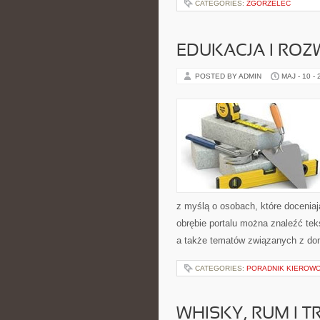
CATEGORIES:
ZGORZELEC
EDUKACJA I ROZ
POSTED BY ADMIN
MAJ - 10 -
z myślą o osobach, które doceniaj
obrębie portalu można znaleźć teks
a także tematów związanych z do
CATEGORIES:
PORADNIK KIEROWCY
WHISKY, RUM I 