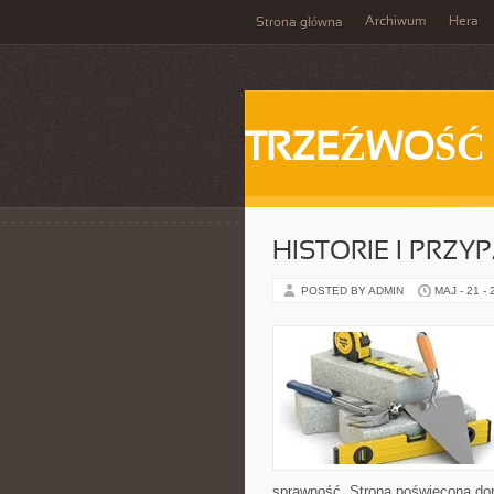
Archiwum
Hera
Strona główna
TRZEŹWOŚĆ
HISTORIE I PRZY
POSTED BY ADMIN
MAJ - 21 -
sprawność. Strona poświęcona dora