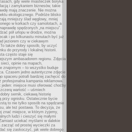
zasach, gdy wiele miasteczek boryka
lacją i zamykaniem biznesów, takie
awdę mają znaczenie. Nie można
ektu ekologicznego. Podróże blisko
ają mniejszy ślad węglowy, mniej
onego w korkach czy samolotach, a
 naprawdę spędzonych „na miejscu”.
dzać pół urlopu w drodze, można
cak i po kilkunastu minutach być już
nad jeziorem czy w ciekawym
 To także dobry sposób, by uczyć
ku do przyrody i lokalnej historii.
sta często staje się
iejszym ambasadorem regionu. Zdjęcia
sieci, opinie na mapach,
e znajomym – to wszystko buduje
ca. Czasem jedno autentyczne zdjęcie
go spaceru potrafi bardziej zachęcić do
ż profesjonalna kampania reklamowa.
t jeden: miejsce musi oferować choćby
szczerą wartość – uśmiech
dobry sernik, ciekawą historię
 przy ognisku. Ostatecznie bycie
ystą to nie tylko sposób na spędzanie
u, ale też postawa. To decyzja, że
j znać miejsce, w którym żyjemy,
alnych ludzi i cieszyć się małymi
 Zamiast uciekać myślami w dalekie
 zacząć od prostej wycieczki za
 dać się zaskoczyć, jak wiele dobrego