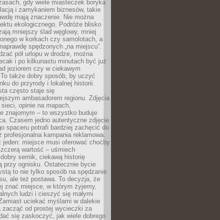
zasach, gdy wiele miasteczek boryka
lacją i zamykaniem biznesów, takie
awdę mają znaczenie. Nie można
ektu ekologicznego. Podróże blisko
ają mniejszy ślad węglowy, mniej
onego w korkach czy samolotach, a
 naprawdę spędzonych „na miejscu”.
dzać pół urlopu w drodze, można
cak i po kilkunastu minutach być już
nad jeziorem czy w ciekawym
 To także dobry sposób, by uczyć
ku do przyrody i lokalnej historii.
sta często staje się
iejszym ambasadorem regionu. Zdjęcia
sieci, opinie na mapach,
e znajomym – to wszystko buduje
ca. Czasem jedno autentyczne zdjęcie
go spaceru potrafi bardziej zachęcić do
ż profesjonalna kampania reklamowa.
t jeden: miejsce musi oferować choćby
szczerą wartość – uśmiech
dobry sernik, ciekawą historię
 przy ognisku. Ostatecznie bycie
ystą to nie tylko sposób na spędzanie
u, ale też postawa. To decyzja, że
j znać miejsce, w którym żyjemy,
alnych ludzi i cieszyć się małymi
 Zamiast uciekać myślami w dalekie
 zacząć od prostej wycieczki za
 dać się zaskoczyć, jak wiele dobrego