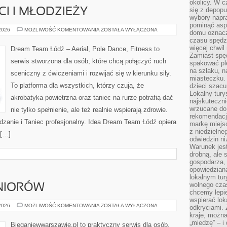
okolicy. W c
się z depopu
CI I MŁODZIEŻY
wybory napr
pominąć asp
TANIEC
 2026
MOŻLIWOŚĆ KOMENTOWANIA
ZOSTAŁA WYŁĄCZONA
domu oznacz
DLA
czasu spędz
DZIECI
I
więcej chwil
Dream Team Łódź – Aerial, Pole Dance, Fitness to
MŁODZIEŻY
Zamiast spę
serwis stworzona dla osób, które chcą połączyć ruch
spakować ple
na szlaku, 
sceniczny z ćwiczeniami i rozwijać się w kierunku siły.
miasteczku.
To platforma dla wszystkich, którzy czują, że
dzieci szacun
Lokalny tury
akrobatyka powietrzna oraz taniec na rurze potrafią dać
najskuteczn
wrzucane do 
nie tylko spełnienie, ale też realnie wspierają zdrowie.
rekomendacj
dzanie i Taniec profesjonalny. Idea Dream Team Łódź opiera
markę miejs
z niedzielne
 […]
odwiedzin ni
Warunek jes
drobną, ale 
gospodarza, 
opowiedzianą
lokalnym tur
wolnego czas
ENIORÓW
chcemy lepie
wspierać lok
TRENING
 2026
MOŻLIWOŚĆ KOMENTOWANIA
ZOSTAŁA WYŁĄCZONA
odkryciami.
DLA
kraje, można
SENIORÓW
„miedzę” – i
Bieganiewwarszawie.pl to praktyczny serwis dla osób,