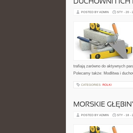
DUCHOWNI I ICH 
POSTED BY ADMIN
STY - 20 -
trafiają zarówno do aktywnych paraf
Polecamy także: Modlitwa i duchowo
CATEGORIES:
ROLKI
MORSKIE GŁĘBIN
POSTED BY ADMIN
STY - 18 -