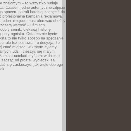
e znajomym – to wszystko buduje
ca. Czasem jedno autentyczne zdjęcie
go spaceru potrafi bardziej zachęcić do
ż profesjonalna kampania reklamowa.
t jeden: miejsce musi oferować choćby
szczerą wartość – uśmiech
dobry sernik, ciekawą historię
 przy ognisku. Ostatecznie bycie
ystą to nie tylko sposób na spędzanie
u, ale też postawa. To decyzja, że
j znać miejsce, w którym żyjemy,
alnych ludzi i cieszyć się małymi
 Zamiast uciekać myślami w dalekie
 zacząć od prostej wycieczki za
 dać się zaskoczyć, jak wiele dobrego
bok.