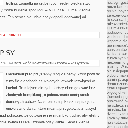
noclegi, gas
trolling, zasiadki na grube ryby, feeder, wędkarstwo
może tam zł
zy może łowienie spod lodu – MOCZYKIJE ma w sobie
opinie innyc
zarezerwowa
asz. Ten serwis nie udaje encyklopedii oderwanej od
to szansa, b
mieszkańców 
Dla mieszka
podpowie, c
ACJE RODZINNE
weekend. Lok
wsparcie dla
„na miejscu”,
pensjonatów
PISY
Każda kawa 
z lokalnych 
muzeum to gł
SEZONOWE
 2026
MOŻLIWOŚĆ KOMENTOWANIA
ZOSTAŁA WYŁĄCZONA
PRZEPISY
okolicy. W c
się z depopu
Mediaknorr.pl to przystępny blog kulinarny, który powstał
wybory napr
pominąć asp
z myślą o osobach szukających łatwych rozwiązań w
domu oznacz
kuchni. To miejsce dla tych, którzy chcą gotować bez
czasu spędz
więcej chwil
zbędnych komplikacji, a jednocześnie cenią smak
Zamiast spę
spakować ple
domowych potraw. Na stronie znajdziesz inspiracje na
na szlaku, 
uniwersalne dania, które można przygotować z łatwych
miasteczku.
dzieci szacun
r.pl pokazuje, że gotowanie nie musi być trudne, aby efekty
Lokalny tury
ie świata i Dieta i zdrowe odżywianie. Serwis kieruje […]
najskuteczn
wrzucane do 