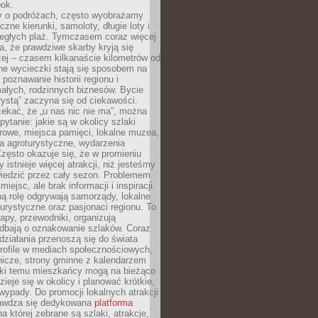
bok.
 o podróżach, często wyobrażamy
czne kierunki, samoloty, długie loty i
ległych plaż. Tymczasem coraz więcej
, że prawdziwe skarby kryją się
żej – czasem kilkanaście kilometrów od
ne wycieczki stają się sposobem na
poznawanie historii regionu i
ałych, rodzinnych biznesów. Bycie
rystą” zaczyna się od ciekawości.
ekać, że „u nas nic nie ma”, można
pytanie: jakie są w okolicy szlaki
rowe, miejsca pamięci, lokalne muzea,
a agroturystyczne, wydarzenia
Często okazuje się, że w promieniu
 istnieje więcej atrakcji, niż jesteśmy
wiedzić przez cały sezon. Problemem
 miejsc, ale brak informacji i inspiracji.
ą rolę odgrywają samorządy, lokalne
turystyczne oraz pasjonaci regionu. To
apy, przewodniki, organizują
 dbają o oznakowanie szlaków. Coraz
 działania przenoszą się do świata
rofile w mediach społecznościowych,
nicze, strony gminne z kalendarzem
ęki temu mieszkańcy mogą na bieżąco
zieje się w okolicy i planować krótkie,
ypady. Do promocji lokalnych atrakcji
rawdza się dedykowana
platforma
a której zebrane są szlaki, atrakcje,