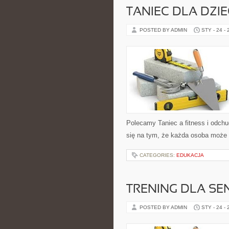
TANIEC DLA DZIE
POSTED BY ADMIN
STY - 24 -
Polecamy Taniec a fitness i odchu
się na tym, że każda osoba może
CATEGORIES:
EDUKACJA
TRENING DLA S
POSTED BY ADMIN
STY - 24 -