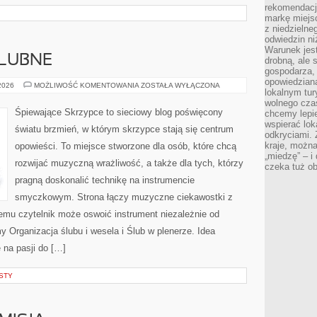
rekomendacj
markę miejs
z niedzielne
odwiedzin ni
Warunek jes
LUBNE
drobną, ale 
gospodarza, 
opowiedzianą
FORMALNOŚCI
 2026
MOŻLIWOŚĆ KOMENTOWANIA
ZOSTAŁA WYŁĄCZONA
lokalnym tur
ŚLUBNE
wolnego czas
Śpiewające Skrzypce to sieciowy blog poświęcony
chcemy lepie
wspierać lok
światu brzmień, w którym skrzypce stają się centrum
odkryciami.
kraje, można
opowieści. To miejsce stworzone dla osób, które chcą
„miedzę” – i
rozwijać muzyczną wrażliwość, a także dla tych, którzy
czeka tuż o
pragną doskonalić technikę na instrumencie
smyczkowym. Strona łączy muzyczne ciekawostki z
zemu czytelnik może oswoić instrument niezależnie od
Organizacja ślubu i wesela i Ślub w plenerze. Idea
 na pasji do […]
STY