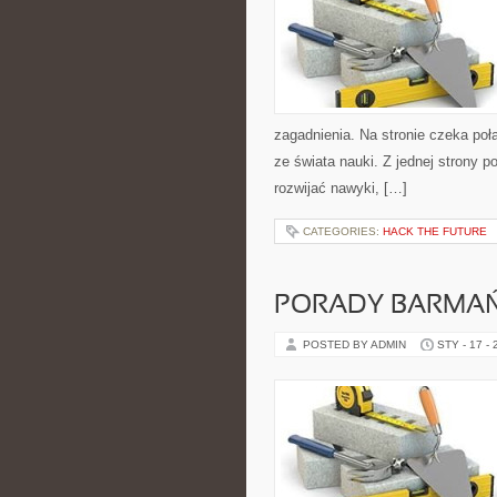
zagadnienia. Na stronie czeka połą
ze świata nauki. Z jednej strony po
rozwijać nawyki, […]
CATEGORIES:
HACK THE FUTURE
PORADY BARMAŃ
POSTED BY ADMIN
STY - 17 -