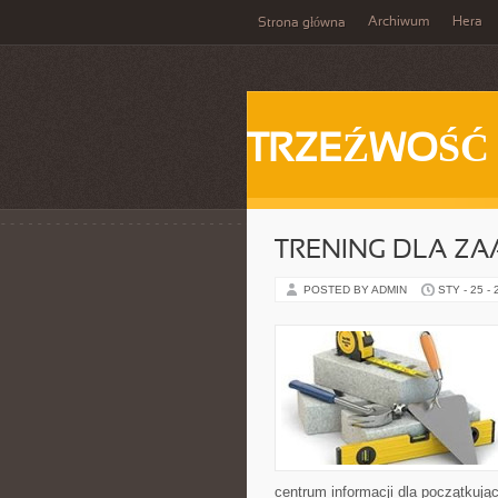
Archiwum
Hera
Strona główna
TRZEŹWOŚĆ
TRENING DLA 
POSTED BY ADMIN
STY - 25 -
centrum informacji dla początkują