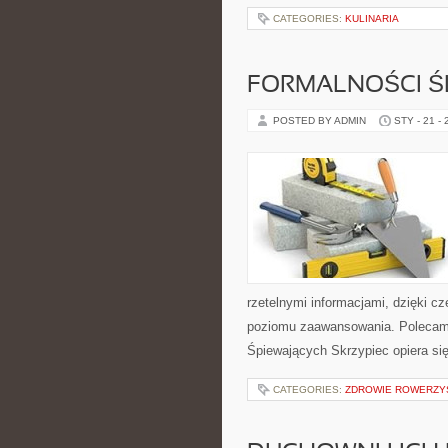
CATEGORIES:
KULINARIA
FORMALNOŚCI Ś
POSTED BY ADMIN
STY - 21 -
rzetelnymi informacjami, dzięki c
poziomu zaawansowania. Polecamy 
Śpiewających Skrzypiec opiera się
CATEGORIES:
ZDROWIE ROWERZY