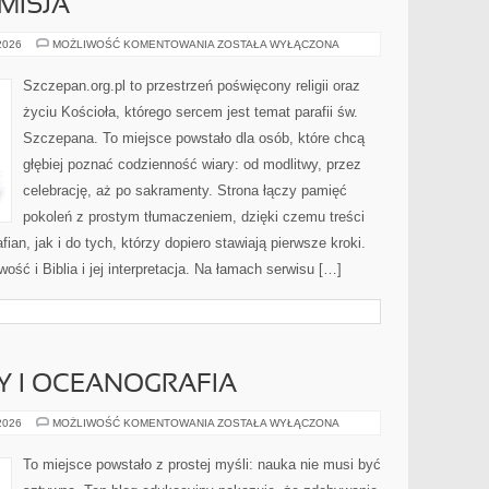
MISJA
DUCHOWNI
 2026
MOŻLIWOŚĆ KOMENTOWANIA
ZOSTAŁA WYŁĄCZONA
I
ICH
MISJA
Szczepan.org.pl to przestrzeń poświęcony religii oraz
życiu Kościoła, którego sercem jest temat parafii św.
Szczepana. To miejsce powstało dla osób, które chcą
głębiej poznać codzienność wiary: od modlitwy, przez
celebrację, aż po sakramenty. Strona łączy pamięć
pokoleń z prostym tłumaczeniem, dzięki czemu treści
ian, jak i do tych, którzy dopiero stawiają pierwsze kroki.
ść i Biblia i jej interpretacja. Na łamach serwisu […]
Y I OCEANOGRAFIA
MORSKIE
 2026
MOŻLIWOŚĆ KOMENTOWANIA
ZOSTAŁA WYŁĄCZONA
GŁĘBINY
I
OCEANOGRAFIA
To miejsce powstało z prostej myśli: nauka nie musi być