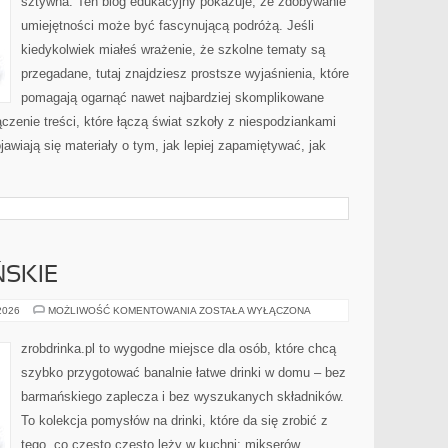
sztywna. Ten blog edukacyjny pokazuje, że zdobywanie
umiejętności może być fascynującą podróżą. Jeśli
kiedykolwiek miałeś wrażenie, że szkolne tematy są
przegadane, tutaj znajdziesz prostsze wyjaśnienia, które
pomagają ogarnąć nawet najbardziej skomplikowane
czenie treści, które łączą świat szkoły z niespodziankami
jawiają się materiały o tym, jak lepiej zapamiętywać, jak
SKIE
PORADY
 2026
MOŻLIWOŚĆ KOMENTOWANIA
ZOSTAŁA WYŁĄCZONA
BARMAŃSKIE
zrobdrinka.pl to wygodne miejsce dla osób, które chcą
szybko przygotować banalnie łatwe drinki w domu – bez
barmańskiego zaplecza i bez wyszukanych składników.
To kolekcja pomysłów na drinki, które da się zrobić z
tego, co często często leży w kuchni: mikserów,