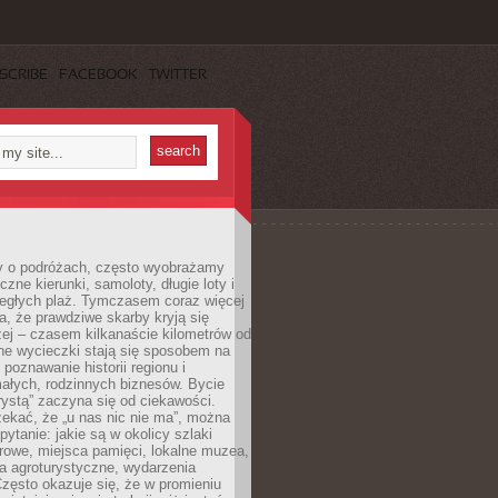
SCRIBE
FACEBOOK
TWITTER
 o podróżach, często wyobrażamy
czne kierunki, samoloty, długie loty i
ległych plaż. Tymczasem coraz więcej
, że prawdziwe skarby kryją się
żej – czasem kilkanaście kilometrów od
ne wycieczki stają się sposobem na
poznawanie historii regionu i
ałych, rodzinnych biznesów. Bycie
rystą” zaczyna się od ciekawości.
ekać, że „u nas nic nie ma”, można
pytanie: jakie są w okolicy szlaki
rowe, miejsca pamięci, lokalne muzea,
a agroturystyczne, wydarzenia
Często okazuje się, że w promieniu