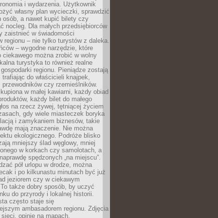
tronomia i wydarzenia. Użytkownik
ożyć własny plan wycieczki, sprawdzić
h osób, a nawet kupić bilety czy
ć nocleg. Dla małych przedsiębiorców
y zaistnieć w świadomości
regionu – nie tylko turystów z daleka.
ńców – wygodne narzędzie, które
o ciekawego można zrobić w wolny
alna turystyka to również realne
 gospodarki regionu. Pieniądze zostają
 trafiając do właścicieli knajpek,
, przewodników czy rzemieślników.
kupiona w małej kawiarni, każdy obiad
produktów, każdy bilet do małego
os na rzecz żywej, tętniącej życiem
zasach, gdy wiele miasteczek boryka
lacją i zamykaniem biznesów, takie
awdę mają znaczenie. Nie można
ektu ekologicznego. Podróże blisko
ają mniejszy ślad węglowy, mniej
onego w korkach czy samolotach, a
 naprawdę spędzonych „na miejscu”.
dzać pół urlopu w drodze, można
cak i po kilkunastu minutach być już
nad jeziorem czy w ciekawym
 To także dobry sposób, by uczyć
ku do przyrody i lokalnej historii.
sta często staje się
iejszym ambasadorem regionu. Zdjęcia
sieci, opinie na mapach,