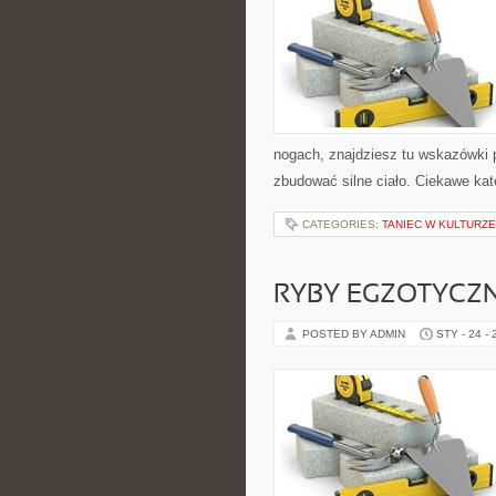
nogach, znajdziesz tu wskazówki 
zbudować silne ciało. Ciekawe kate
CATEGORIES:
TANIEC W KULTURZE
RYBY EGZOTYCZ
POSTED BY ADMIN
STY - 24 -