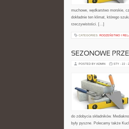
muchowe, wędkarstwo morskie, c
dokładnie ten klimat, którego szuk
rzeczywistości. […]
CATEGORIES:
RODZEŃSTWO I REL
SEZONOWE PRZE
POSTED BY ADMIN
STY - 22 -
do zdobycia składników. Mediaknor
były pyszne. Polecamy także Kuchn