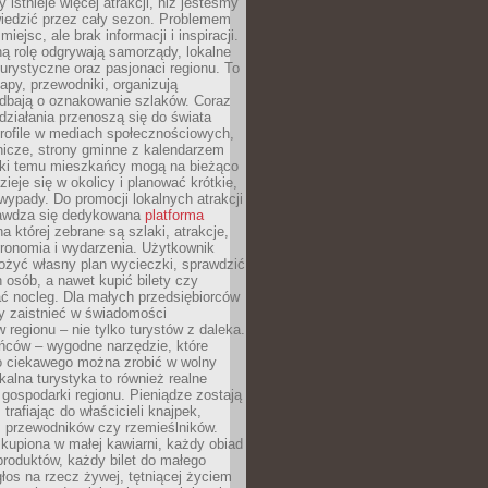
 istnieje więcej atrakcji, niż jesteśmy
wiedzić przez cały sezon. Problemem
 miejsc, ale brak informacji i inspiracji.
ą rolę odgrywają samorządy, lokalne
turystyczne oraz pasjonaci regionu. To
apy, przewodniki, organizują
 dbają o oznakowanie szlaków. Coraz
 działania przenoszą się do świata
rofile w mediach społecznościowych,
nicze, strony gminne z kalendarzem
ęki temu mieszkańcy mogą na bieżąco
zieje się w okolicy i planować krótkie,
ypady. Do promocji lokalnych atrakcji
rawdza się dedykowana
platforma
a której zebrane są szlaki, atrakcje,
tronomia i wydarzenia. Użytkownik
ożyć własny plan wycieczki, sprawdzić
h osób, a nawet kupić bilety czy
ć nocleg. Dla małych przedsiębiorców
y zaistnieć w świadomości
regionu – nie tylko turystów z daleka.
ńców – wygodne narzędzie, które
o ciekawego można zrobić w wolny
alna turystyka to również realne
 gospodarki regionu. Pieniądze zostają
 trafiając do właścicieli knajpek,
, przewodników czy rzemieślników.
kupiona w małej kawiarni, każdy obiad
produktów, każdy bilet do małego
os na rzecz żywej, tętniącej życiem