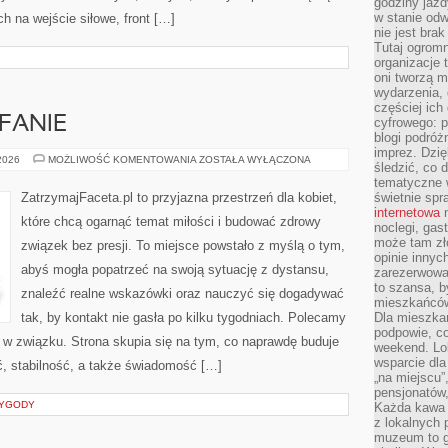
godziny jazdy
w stanie od
ch na wejście siłowe, front […]
nie jest brak
Tutaj ogromn
organizacje 
oni tworzą m
wydarzenia,
częściej ich
FANIE
cyfrowego: p
blogi podróż
imprez. Dzi
ZAZDROŚĆ
 2026
MOŻLIWOŚĆ KOMENTOWANIA
ZOSTAŁA WYŁĄCZONA
śledzić, co d
I
ZAUFANIE
tematyczne w
ZatrzymajFaceta.pl to przyjazna przestrzeń dla kobiet,
świetnie sp
internetowa
n
które chcą ogarnąć temat miłości i budować zdrowy
noclegi, gas
może tam zł
związek bez presji. To miejsce powstało z myślą o tym,
opinie innyc
abyś mogła popatrzeć na swoją sytuację z dystansu,
zarezerwowa
to szansa, b
znaleźć realne wskazówki oraz nauczyć się dogadywać
mieszkańców 
tak, by kontakt nie gasła po kilku tygodniach. Polecamy
Dla mieszka
podpowie, c
w związku. Strona skupia się na tym, co naprawdę buduje
weekend. Lok
wsparcie dla
ść, stabilność, a także świadomość […]
„na miejscu”,
pensjonatów
ZYGODY
Każda kawa 
z lokalnych 
muzeum to gł