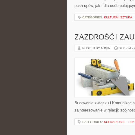
push-upów, jak i dla osób polujący
CATEGORIES:
KULTURA I SZTUKA
ZAZDROŚĆ I ZAU
POSTED BY ADMIN
STY - 24 -
Budowanie związku i Komunikacja 
zainteresowanie w relacji: spójno
CATEGORIES:
SCENARIUSZE I PR