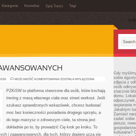
Kategorie
Kontekst
Tagi
Spis Treści
SUB
ZAAWANSOWANYCH
Gdy myślimy
sobie egzoty
TRENING
 2026
MOŻLIWOŚĆ KOMENTOWANIA
ZOSTAŁA WYŁĄCZONA
zdjęcia z od
DLA
ZAAWANSOWANYCH
osób odkrywa
PZKiSW to platforma stworzone dla osób, które kochają
znacznie bli
domu. Lokal
trening z masą własnego ciała oraz street workout. Jeśli
odpoczynek, 
wspieranie m
szukasz sprawdzonych wskazówek, chcesz budować
„lokalnym tu
moc bez konieczności posiadania drogiego sprzętu, a
Zamiast narz
zadać sobie 
do tego marzysz o zdrowszym ciele, ta strona jest
piesze, rowe
dokładnie po to, by prowadzić Cię krok po kroku. To
gospodarstw
kulturalne? 
cych i zaawansowanych, dla tych, którzy dopiero uczą się