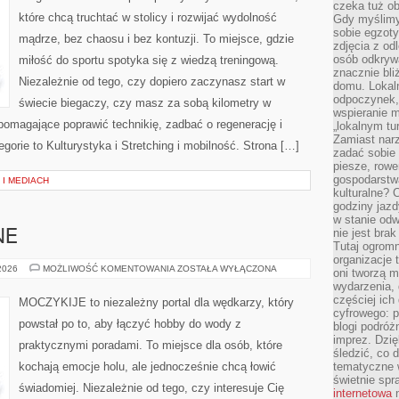
czeka tuż o
które chcą truchtać w stolicy i rozwijać wydolność
Gdy myślimy
sobie egzoty
mądrze, bez chaosu i bez kontuzji. To miejsce, gdzie
zdjęcia z od
osób odkrywa
miłość do sportu spotyka się z wiedzą treningową.
znacznie bli
Niezależnie od tego, czy dopiero zaczynasz start w
domu. Lokal
odpoczynek, 
świecie biegaczy, czy masz za sobą kilometry w
wspieranie m
pomagające poprawić technikię, zadbać o regenerację i
„lokalnym tu
Zamiast narz
gorie to Kulturystyka i Stretching i mobilność. Strona […]
zadać sobie 
piesze, rowe
gospodarstw
 I MEDIACH
kulturalne? 
godziny jazdy
w stanie od
nie jest brak
NE
Tutaj ogromn
organizacje 
RYBY
 2026
MOŻLIWOŚĆ KOMENTOWANIA
ZOSTAŁA WYŁĄCZONA
oni tworzą m
EGZOTYCZNE
wydarzenia,
częściej ich
MOCZYKIJE to niezależny portal dla wędkarzy, który
cyfrowego: p
powstał po to, aby łączyć hobby do wody z
blogi podróż
imprez. Dzi
praktycznymi poradami. To miejsce dla osób, które
śledzić, co d
kochają emocje holu, ale jednocześnie chcą łowić
tematyczne w
świetnie sp
świadomiej. Niezależnie od tego, czy interesuje Cię
internetowa
n