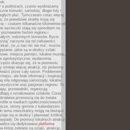
bok.
 o podróżach, często wyobrażamy
czne kierunki, samoloty, długie loty i
ległych plaż. Tymczasem coraz więcej
, że prawdziwe skarby kryją się
żej – czasem kilkanaście kilometrów od
ne wycieczki stają się sposobem na
poznawanie historii regionu i
ałych, rodzinnych biznesów. Bycie
rystą” zaczyna się od ciekawości.
ekać, że „u nas nic nie ma”, można
pytanie: jakie są w okolicy szlaki
rowe, miejsca pamięci, lokalne muzea,
a agroturystyczne, wydarzenia
Często okazuje się, że w promieniu
 istnieje więcej atrakcji, niż jesteśmy
wiedzić przez cały sezon. Problemem
 miejsc, ale brak informacji i inspiracji.
ą rolę odgrywają samorządy, lokalne
turystyczne oraz pasjonaci regionu. To
apy, przewodniki, organizują
 dbają o oznakowanie szlaków. Coraz
 działania przenoszą się do świata
rofile w mediach społecznościowych,
nicze, strony gminne z kalendarzem
ęki temu mieszkańcy mogą na bieżąco
zieje się w okolicy i planować krótkie,
ypady. Do promocji lokalnych atrakcji
rawdza się dedykowana
platforma
a której zebrane są szlaki, atrakcje,