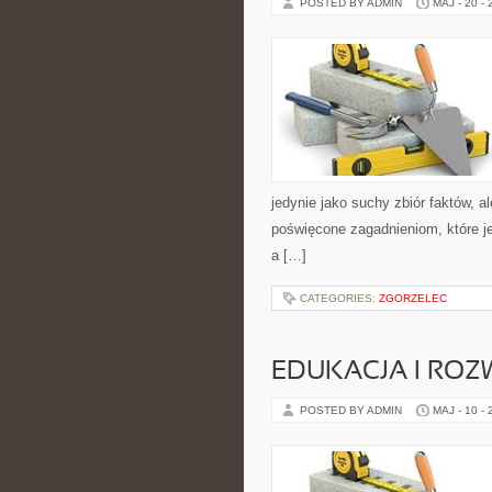
POSTED BY ADMIN
MAJ - 20 -
jedynie jako suchy zbiór faktów, a
poświęcone zagadnieniom, które j
a […]
CATEGORIES:
ZGORZELEC
EDUKACJA I ROZ
POSTED BY ADMIN
MAJ - 10 -