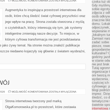
SZTUCZNA
 2026
MOŻLIWOŚĆ KOMENTOWANIA
ZOSTAŁA WYŁĄCZONA
czeka tuż o
INTELIGENCJA
Gdy myślimy
W
PRAKTYCE
sobie egzoty
Augmentyka to inspirująca przestrzeń internetowa dla
zdjęcia z od
osób, które chcą śledzić świat cyfrowej przyszłości oraz
osób odkrywa
znacznie bli
jego wpływ na pracę. Strona została stworzona z myślą
domu. Lokal
odpoczynek, 
o czytelnikach, którzy interesują się tym, jak systemy
wspieranie m
inteligentne zmieniają nasze decyzje. To miejsce, w
„lokalnym tu
Zamiast narz
którym cyfrowa transformacja nie jest przedstawiana
zadać sobie 
le jako żywy temat. Na stronie można znaleźć publikacje
piesze, rowe
gospodarstw
eszcze niedawno kojarzyły się głównie z światem wyobraźni,
kulturalne? 
godziny jazdy
w stanie od
nie jest brak
Tutaj ogromn
organizacje 
oni tworzą m
wydarzenia,
WÓJ
częściej ich
cyfrowego: p
blogi podróż
EDUKACJA
 2026
MOŻLIWOŚĆ KOMENTOWANIA
ZOSTAŁA WYŁĄCZONA
imprez. Dzi
I
ROZWÓJ
śledzić, co d
Strona internetowa tworzony pod marką
tematyczne w
świetnie sp
OlgaKomorowska.pl to przestrzeń, które zestawia
internetowa
n