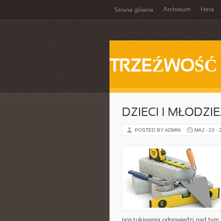
Archiwum
Hera
Strona główna
TRZEŹWOŚĆ
DZIECI I MŁODZI
POSTED BY ADMIN
MAJ - 23 -
poszukiwania odpowiedzi nad tym, 