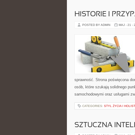
HISTORIE I PRZY
POSTED BY ADMIN
MAJ - 21 -
sprawność. Strona poświęcona dora
osób, które szukają solidnego pu
samochodowymi oraz usługami zw
CATEGORIES:
STYL ŻYCIA I HOLI
SZTUCZNA INTEL