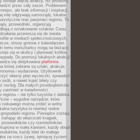
 istnieje więcej atrakcji, niż jesteśmy
wiedzić przez cały sezon. Problemem
 miejsc, ale brak informacji i inspiracji.
ą rolę odgrywają samorządy, lokalne
turystyczne oraz pasjonaci regionu. To
apy, przewodniki, organizują
 dbają o oznakowanie szlaków. Coraz
 działania przenoszą się do świata
rofile w mediach społecznościowych,
nicze, strony gminne z kalendarzem
ęki temu mieszkańcy mogą na bieżąco
zieje się w okolicy i planować krótkie,
ypady. Do promocji lokalnych atrakcji
rawdza się dedykowana
platforma
a której zebrane są szlaki, atrakcje,
tronomia i wydarzenia. Użytkownik
ożyć własny plan wycieczki, sprawdzić
h osób, a nawet kupić bilety czy
ć nocleg. Dla małych przedsiębiorców
y zaistnieć w świadomości
regionu – nie tylko turystów z daleka.
ńców – wygodne narzędzie, które
o ciekawego można zrobić w wolny
alna turystyka to również realne
 gospodarki regionu. Pieniądze zostają
 trafiając do właścicieli knajpek,
, przewodników czy rzemieślników.
kupiona w małej kawiarni, każdy obiad
produktów, każdy bilet do małego
os na rzecz żywej, tętniącej życiem