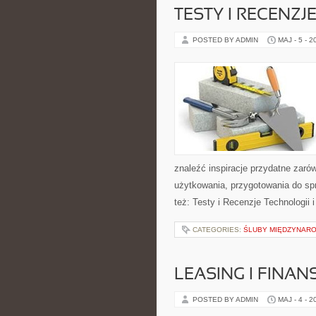
TESTY I RECENZJ
POSTED BY ADMIN
MAJ - 5 - 2
znaleźć inspiracje przydatne zaró
użytkowania, przygotowania do sp
też: Testy i Recenzje Technologii
CATEGORIES:
ŚLUBY MIĘDZYNARO
LEASING I FINA
POSTED BY ADMIN
MAJ - 4 - 2