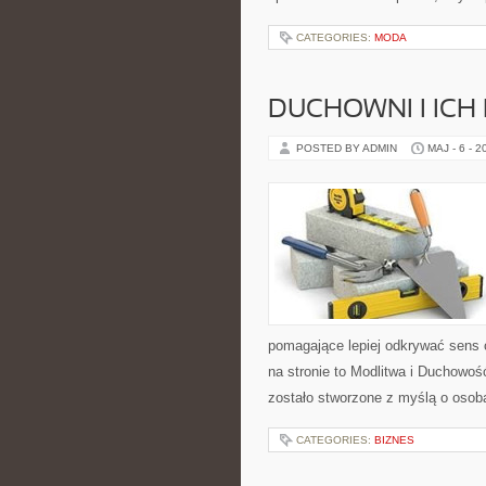
CATEGORIES:
MODA
DUCHOWNI I ICH
POSTED BY ADMIN
MAJ - 6 - 2
pomagające lepiej odkrywać sens
na stronie to Modlitwa i Duchowo
zostało stworzone z myślą o osoba
CATEGORIES:
BIZNES