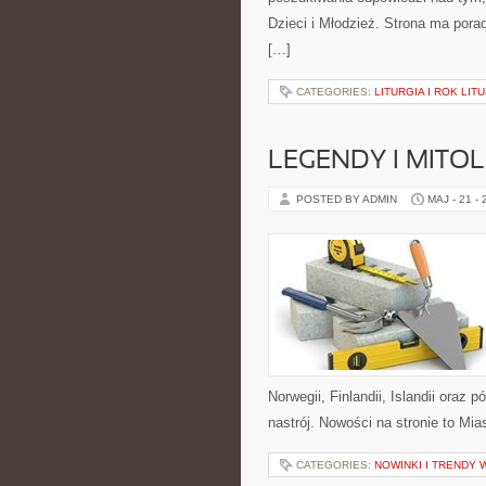
Dzieci i Młodzież. Strona ma por
[…]
CATEGORIES:
LITURGIA I ROK LIT
LEGENDY I MITO
POSTED BY ADMIN
MAJ - 21 -
Norwegii, Finlandii, Islandii oraz 
nastrój. Nowości na stronie to Mia
CATEGORIES:
NOWINKI I TRENDY 