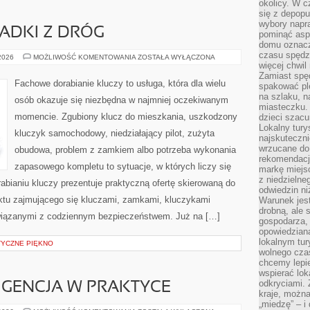
okolicy. W c
się z depopu
wybory napr
PADKI Z DRÓG
pominąć asp
domu oznacz
czasu spędz
HISTORIE
 2026
MOŻLIWOŚĆ KOMENTOWANIA
ZOSTAŁA WYŁĄCZONA
I
więcej chwil
PRZYPADKI
Zamiast spę
Z
Fachowe dorabianie kluczy to usługa, która dla wielu
spakować ple
DRÓG
na szlaku, 
osób okazuje się niezbędna w najmniej oczekiwanym
miasteczku.
momencie. Zgubiony klucz do mieszkania, uszkodzony
dzieci szacun
Lokalny tury
kluczyk samochodowy, niedziałający pilot, zużyta
najskuteczn
wrzucane do 
obudowa, problem z zamkiem albo potrzeba wykonania
rekomendacj
zapasowego kompletu to sytuacje, w których liczy się
markę miejs
z niedzielne
bianiu kluczy prezentuje praktyczną ofertę skierowaną do
odwiedzin ni
nktu zajmującego się kluczami, zamkami, kluczykami
Warunek jes
drobną, ale 
iązanymi z codziennym bezpieczeństwem. Już na […]
gospodarza, 
opowiedzianą
lokalnym tur
STYCZNE PIĘKNO
wolnego czas
chcemy lepie
wspierać lok
odkryciami.
IGENCJA W PRAKTYCE
kraje, można
„miedzę” – i