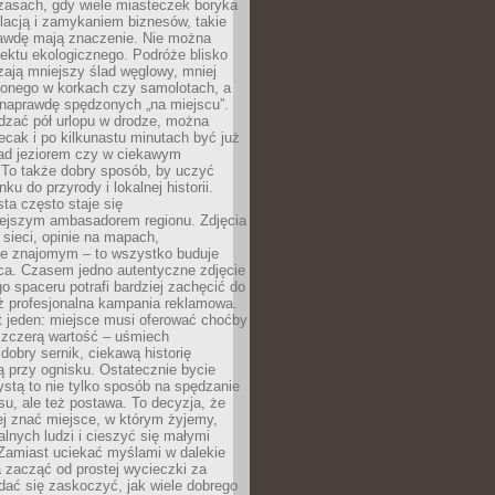
zasach, gdy wiele miasteczek boryka
lacją i zamykaniem biznesów, takie
awdę mają znaczenie. Nie można
ektu ekologicznego. Podróże blisko
ają mniejszy ślad węglowy, mniej
onego w korkach czy samolotach, a
 naprawdę spędzonych „na miejscu”.
dzać pół urlopu w drodze, można
cak i po kilkunastu minutach być już
nad jeziorem czy w ciekawym
 To także dobry sposób, by uczyć
ku do przyrody i lokalnej historii.
sta często staje się
iejszym ambasadorem regionu. Zdjęcia
sieci, opinie na mapach,
e znajomym – to wszystko buduje
ca. Czasem jedno autentyczne zdjęcie
go spaceru potrafi bardziej zachęcić do
ż profesjonalna kampania reklamowa.
t jeden: miejsce musi oferować choćby
szczerą wartość – uśmiech
dobry sernik, ciekawą historię
 przy ognisku. Ostatecznie bycie
ystą to nie tylko sposób na spędzanie
u, ale też postawa. To decyzja, że
j znać miejsce, w którym żyjemy,
alnych ludzi i cieszyć się małymi
 Zamiast uciekać myślami w dalekie
 zacząć od prostej wycieczki za
 dać się zaskoczyć, jak wiele dobrego