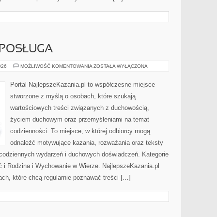
 POSŁUGA
DUCHOWNI
026
MOŻLIWOŚĆ KOMENTOWANIA
ZOSTAŁA WYŁĄCZONA
I
ICH
POSŁUGA
Portal NajlepszeKazania.pl to współczesne miejsce
stworzone z myślą o osobach, które szukają
wartościowych treści związanych z duchowością,
życiem duchowym oraz przemyśleniami na temat
codzienności. To miejsce, w której odbiorcy mogą
odnaleźć motywujące kazania, rozważania oraz teksty
 codziennych wydarzeń i duchowych doświadczeń. Kategorie
ść i Rodzina i Wychowanie w Wierze. NajlepszeKazania.pl
ch, które chcą regularnie poznawać treści […]