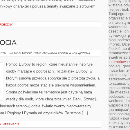
godziny jazdy
w stanie od
adnikowy charakter i porusza tematy związane z zdrowiem
nie jest brak
Tutaj ogromn
organizacje 
oni tworzą m
URGICZNY
wydarzenia,
częściej ich
cyfrowego: p
blogi podróż
LOGIA
imprez. Dzi
śledzić, co d
tematyczne w
LEGENDY
 2026
MOŻLIWOŚĆ KOMENTOWANIA
ZOSTAŁA WYŁĄCZONA
I
świetnie sp
MITOLOGIA
internetowa
n
Północ Europy to region, które nieustannie inspiruje
noclegi, gas
może tam zł
osoby marzące o podróżach. To zakątek Europy, w
opinie innyc
którym surowa przyroda spotyka się z prostotą życia, a
zarezerwowa
to szansa, b
każda podróż może stać się pięknym wspomnieniem.
mieszkańców 
Strona poświęcona tej tematyce jest czytelną bazą
Dla mieszka
podpowie, c
wiedzy dla osób, które chcą zrozumieć Danii, Szwecji,
weekend. Lok
wsparcie dla
północnych terenów, gdzie światło tworzy niepowtarzalny
„na miejscu”,
sta i Regiony i Pytania od czytelników. To strona […]
pensjonatów
Każda kawa 
z lokalnych 
W INTERNECIE
muzeum to gł