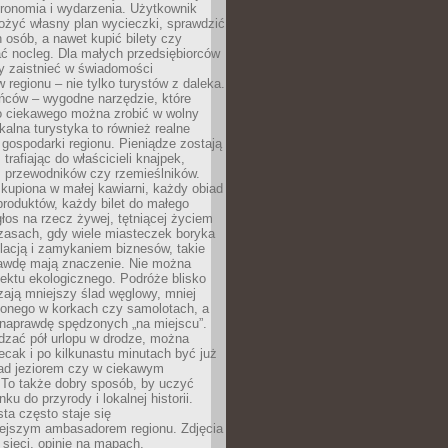
tronomia i wydarzenia. Użytkownik
ożyć własny plan wycieczki, sprawdzić
h osób, a nawet kupić bilety czy
ć nocleg. Dla małych przedsiębiorców
y zaistnieć w świadomości
regionu – nie tylko turystów z daleka.
ńców – wygodne narzędzie, które
o ciekawego można zrobić w wolny
alna turystyka to również realne
 gospodarki regionu. Pieniądze zostają
 trafiając do właścicieli knajpek,
, przewodników czy rzemieślników.
kupiona w małej kawiarni, każdy obiad
produktów, każdy bilet do małego
os na rzecz żywej, tętniącej życiem
zasach, gdy wiele miasteczek boryka
lacją i zamykaniem biznesów, takie
awdę mają znaczenie. Nie można
ektu ekologicznego. Podróże blisko
ają mniejszy ślad węglowy, mniej
onego w korkach czy samolotach, a
 naprawdę spędzonych „na miejscu”.
dzać pół urlopu w drodze, można
cak i po kilkunastu minutach być już
nad jeziorem czy w ciekawym
 To także dobry sposób, by uczyć
ku do przyrody i lokalnej historii.
sta często staje się
iejszym ambasadorem regionu. Zdjęcia
sieci, opinie na mapach,