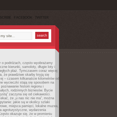
SCRIBE
FACEBOOK
TWITTER
 o podróżach, często wyobrażamy
czne kierunki, samoloty, długie loty i
ległych plaż. Tymczasem coraz więcej
, że prawdziwe skarby kryją się
żej – czasem kilkanaście kilometrów od
ne wycieczki stają się sposobem na
poznawanie historii regionu i
ałych, rodzinnych biznesów. Bycie
rystą” zaczyna się od ciekawości.
ekać, że „u nas nic nie ma”, można
pytanie: jakie są w okolicy szlaki
rowe, miejsca pamięci, lokalne muzea,
a agroturystyczne, wydarzenia
Często okazuje się, że w promieniu