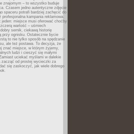
e znajomym – to wszystko buduje
ca. Czasem jedno autentyczne zdjęcie
go spaceru potrafi bardziej zachęcić do
ż profesjonalna kampania reklamowa.
t jeden: miejsce musi oferować choćby
szczerą wartość – uśmiech
dobry sernik, ciekawą historię
 przy ognisku. Ostatecznie bycie
ystą to nie tylko sposób na spędzanie
u, ale też postawa. To decyzja, że
j znać miejsce, w którym żyjemy,
alnych ludzi i cieszyć się małymi
 Zamiast uciekać myślami w dalekie
 zacząć od prostej wycieczki za
 dać się zaskoczyć, jak wiele dobrego
bok.