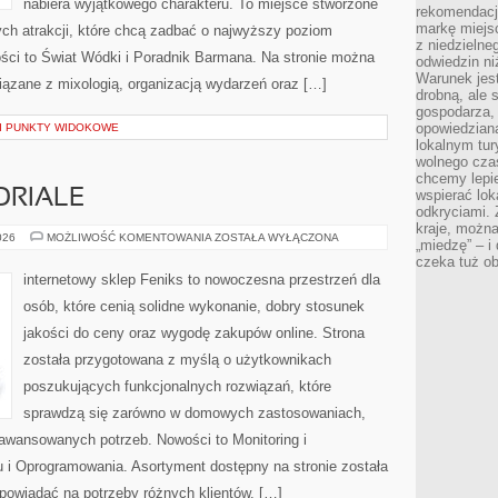
nabiera wyjątkowego charakteru. To miejsce stworzone
rekomendacj
markę miejs
ych atrakcji, które chcą zadbać o najwyższy poziom
z niedzielne
ci to Świat Wódki i Poradnik Barmana. Na stronie można
odwiedzin ni
Warunek jes
ązane z mixologią, organizacją wydarzeń oraz […]
drobną, ale 
gospodarza, 
opowiedzianą
 I PUNKTY WIDOKOWE
lokalnym tur
wolnego czas
chcemy lepie
ORIALE
wspierać lok
odkryciami.
kraje, można
PORADNIKI
026
MOŻLIWOŚĆ KOMENTOWANIA
ZOSTAŁA WYŁĄCZONA
„miedzę” – i
I
czeka tuż o
TUTORIALE
internetowy sklep Feniks to nowoczesna przestrzeń dla
osób, które cenią solidne wykonanie, dobry stosunek
jakości do ceny oraz wygodę zakupów online. Strona
została przygotowana z myślą o użytkownikach
poszukujących funkcjonalnych rozwiązań, które
sprawdzą się zarówno w domowych zastosowaniach,
zaawansowanych potrzeb. Nowości to Monitoring i
 i Oprogramowania. Asortyment dostępny na stronie została
powiadać na potrzeby różnych klientów. […]