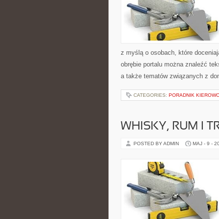
z myślą o osobach, które doceniaj
obrębie portalu można znaleźć teks
a także tematów związanych z do
CATEGORIES:
PORADNIK KIEROWCY
WHISKY, RUM I 
POSTED BY ADMIN
MAJ - 9 - 2