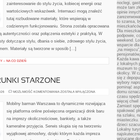
noclegi, gas
zainteresowanie do stylu życia, kobiecej energii oraz
może tam zł
wartościowych wskazówek. Internauci mogą znaleźć
opinie innyc
zarezerwowa
tutaj rozbudowane materiały, które wspierają w
to szansa, b
codziennym funkcjonowaniu. Strona została opracowana
mieszkańców 
Dla mieszka
ą autentyczności oraz połączenia estetyki z praktyką. W
podpowie, c
weekend. Lok
ty dotyczące stylu, dbania o siebie, zdrowego stylu życia,
wsparcie dla
mem. Materiały są tworzone w sposób […]
„na miejscu”,
pensjonatów
Każda kawa 
 – NA CO DZIEŃ
z lokalnych 
muzeum to gł
okolicy. W c
się z depopu
TRUNKI STARZONE
wybory napr
pominąć asp
domu oznacz
WHISKY,
026
MOŻLIWOŚĆ KOMENTOWANIA
ZOSTAŁA WYŁĄCZONA
RUM
czasu spędz
I
więcej chwil
TRUNKI
Mobilny barman Warszawa to dynamicznie rozwijająca
STARZONE
Zamiast spę
spakować ple
się platforma online poświęcona organizacji drink baru
na szlaku, 
na imprezy okolicznościowe, bankiety, a także
miasteczku.
dzieci szacun
kameralne przyjęcia. Serwis skupia się na tworzeniu
Lokalny tury
wyjątkowej atmosfery, dzięki którym każda impreza
najskuteczn
wrzucane do 