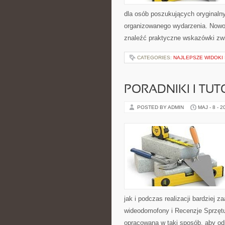
dla osób poszukujących oryginaln
organizowanego wydarzenia. Nowoś
znaleźć praktyczne wskazówki zwi
CATEGORIES:
NAJLEPSZE WIDOKI
PORADNIKI I TUT
POSTED BY ADMIN
MAJ - 8 - 2
jak i podczas realizacji bardziej 
wideodomofony i Recenzje Sprzętu
opracowana w taki sposób, aby od