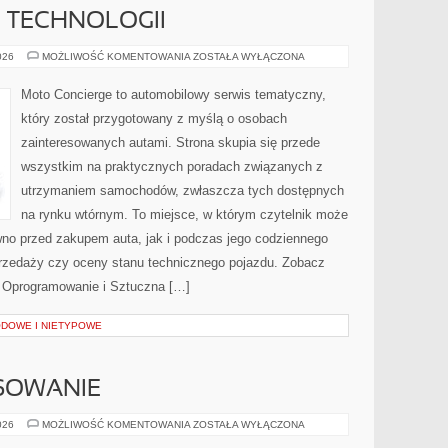
E TECHNOLOGII
TESTY
026
MOŻLIWOŚĆ KOMENTOWANIA
ZOSTAŁA WYŁĄCZONA
I
RECENZJE
TECHNOLOGII
Moto Concierge to automobilowy serwis tematyczny,
który został przygotowany z myślą o osobach
zainteresowanych autami. Strona skupia się przede
wszystkim na praktycznych poradach związanych z
utrzymaniem samochodów, zwłaszcza tych dostępnych
na rynku wtórnym. To miejsce, w którym czytelnik może
wno przed zakupem auta, jak i podczas jego codziennego
rzedaży czy oceny stanu technicznego pojazdu. Zobacz
 i Oprogramowanie i Sztuczna […]
DOWE I NIETYPOWE
NSOWANIE
LEASING
026
MOŻLIWOŚĆ KOMENTOWANIA
ZOSTAŁA WYŁĄCZONA
I
FINANSOWANIE