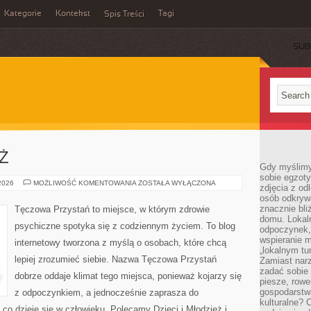
Kategorie
Kontekst
Tagi
Spis Treści
SUB
EŻ
Gdy myślimy
sobie egzoty
DZIECI
 2026
MOŻLIWOŚĆ KOMENTOWANIA
ZOSTAŁA WYŁĄCZONA
zdjęcia z od
I
osób odkrywa
MŁODZIEŻ
znacznie bli
Tęczowa Przystań to miejsce, w którym zdrowie
domu. Lokal
psychiczne spotyka się z codziennym życiem. To blog
odpoczynek, 
wspieranie m
internetowy tworzona z myślą o osobach, które chcą
„lokalnym tu
lepiej zrozumieć siebie. Nazwa Tęczowa Przystań
Zamiast narz
zadać sobie 
dobrze oddaje klimat tego miejsca, ponieważ kojarzy się
piesze, rowe
gospodarstw
z odpoczynkiem, a jednocześnie zaprasza do
kulturalne? 
co dzieje się w człowieku. Polecamy Dzieci i Młodzież i