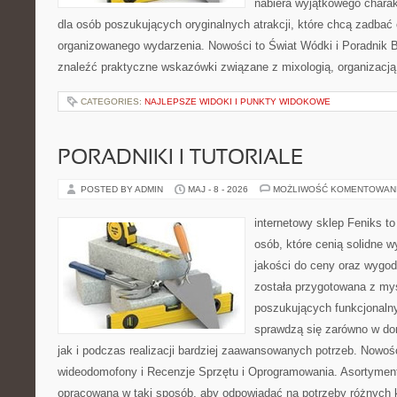
nabiera wyjątkowego charak
dla osób poszukujących oryginalnych atrakcji, które chcą zadba
organizowanego wydarzenia. Nowości to Świat Wódki i Poradnik 
znaleźć praktyczne wskazówki związane z mixologią, organizacj
CATEGORIES:
NAJLEPSZE WIDOKI I PUNKTY WIDOKOWE
PORADNIKI I TUTORIALE
POSTED BY ADMIN
MAJ - 8 - 2026
MOŻLIWOŚĆ KOMENTOWAN
internetowy sklep Feniks t
osób, które cenią solidne 
jakości do ceny oraz wygod
została przygotowana z my
poszukujących funkcjonalny
sprawdzą się zarówno w d
jak i podczas realizacji bardziej zaawansowanych potrzeb. Nowości
wideodomofony i Recenzje Sprzętu i Oprogramowania. Asortyment
opracowana w taki sposób, aby odpowiadać na potrzeby różnych k