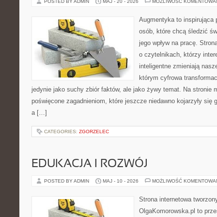
POSTED BY ADMIN
MAJ - 20 - 2026
MOŻLIWOŚĆ KOMENTOWA
Augmentyka to inspirująca p
osób, które chcą śledzić św
jego wpływ na pracę. Stron
o czytelnikach, którzy inte
inteligentne zmieniają nasz
którym cyfrowa transformac
jedynie jako suchy zbiór faktów, ale jako żywy temat. Na stronie
poświęcone zagadnieniom, które jeszcze niedawno kojarzyły się 
a […]
CATEGORIES:
ZGORZELEC
EDUKACJA I ROZWÓJ
POSTED BY ADMIN
MAJ - 10 - 2026
MOŻLIWOŚĆ KOMENTOWA
Strona internetowa tworzon
OlgaKomorowska.pl to przes