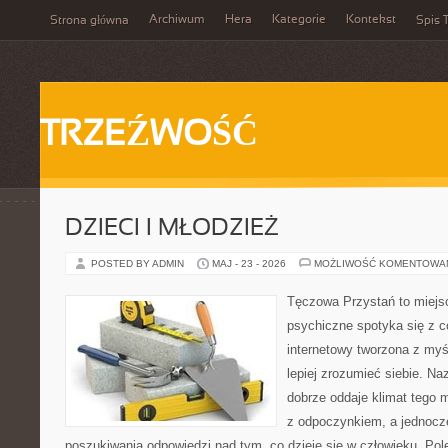
Archiwum
Hera
Kategorie
Kontekst
Strona główna
Spis T
TRZEŹWOŚĆ
DZIECI I MŁODZIEŻ
POSTED BY ADMIN
MAJ - 23 - 2026
MOŻLIWOŚĆ KOMENTOWA
Tęczowa Przystań to miejs
psychiczne spotyka się z 
internetowy tworzona z myś
lepiej zrozumieć siebie. N
dobrze oddaje klimat tego m
z odpoczynkiem, a jednocz
poszukiwania odpowiedzi nad tym, co dzieje się w człowieku. Pol