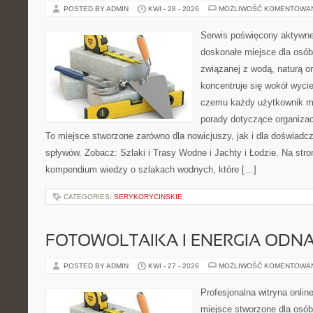
POSTED BY ADMIN
KWI - 28 - 2026
MOŻLIWOŚĆ KOMENTOWA
Serwis poświęcony aktywn
doskonałe miejsce dla osób
związanej z wodą, naturą o
koncentruje się wokół wyci
czemu każdy użytkownik m
porady dotyczące organizac
To miejsce stworzone zarówno dla nowicjuszy, jak i dla doświad
spływów. Zobacz: Szlaki i Trasy Wodne i Jachty i Łodzie. Na str
kompendium wiedzy o szlakach wodnych, które […]
CATEGORIES:
SERYKORYCINSKIE
FOTOWOLTAIKA I ENERGIA ODN
POSTED BY ADMIN
KWI - 27 - 2026
MOŻLIWOŚĆ KOMENTOWA
Profesjonalna witryna onli
miejsce stworzone dla osób