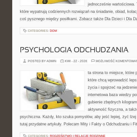
jednocześnie wartościowa. T
które wypatrują codziennych rozwiązań na śniadanie, obiad, kola
coś pysznego między posiłkami. Zobacz także Dla Dzieci i Dla Dz
CATEGORIES:
DOM
PSYCHOLOGIA ODCHUDZANIA
POSTED BY ADMIN
KWI - 22 - 2026
MOŻLIWOŚĆ KOMENTOWA
ta strona to miejsce, które
które chcą wprowadzić leps
życia i spojrzeć na jedzeni
internetowa baza wiedzy p
gubienie zbędnych kilogra
aktywność fizyczna, a takż
psychiczna. Każdy, kto szuka pomysłów, aby jeść lepiej, żyć lżej 
tutaj przydatne artykuły. Polecam Mity i Fakty o Odchudzaniu i F
CATEGORIES:
RODZEŃSTWO I RELACJE RODZINNE