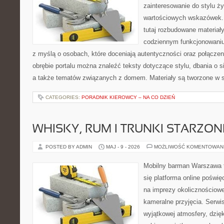
zainteresowanie do stylu ży
wartościowych wskazówek. 
tutaj rozbudowane materiały
codziennym funkcjonowaniu
z myślą o osobach, które doceniają autentyczności oraz połączen
obrębie portalu można znaleźć teksty dotyczące stylu, dbania o si
a także tematów związanych z domem. Materiały są tworzone w 
CATEGORIES:
PORADNIK KIEROWCY – NA CO DZIEŃ
WHISKY, RUM I TRUNKI STARZON
POSTED BY ADMIN
MAJ - 9 - 2026
MOŻLIWOŚĆ KOMENTOWAN
Mobilny barman Warszawa t
się platforma online poświę
na imprezy okolicznościowe
kameralne przyjęcia. Serwis
wyjątkowej atmosfery, dzię