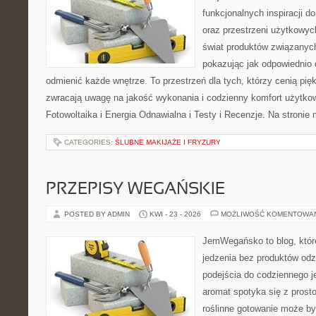
funkcjonalnych inspiracji d
oraz przestrzeni użytkowyc
świat produktów związanych
pokazując jak odpowiednio 
odmienić każde wnętrze. To przestrzeń dla tych, którzy cenią pię
zwracają uwagę na jakość wykonania i codzienny komfort użytko
Fotowoltaika i Energia Odnawialna i Testy i Recenzje. Na stroni
CATEGORIES:
ŚLUBNE MAKIJAŻE I FRYZURY
PRZEPISY WEGAŃSKIE
POSTED BY ADMIN
KWI - 23 - 2026
MOŻLIWOŚĆ KOMENTOWA
JemWegańsko to blog, które 
jedzenia bez produktów od
podejścia do codziennego je
aromat spotyka się z prosto
roślinne gotowanie może by