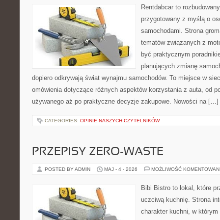
Rentdabcar to rozbudowany 
przygotowany z myślą o oso
samochodami. Strona groma
tematów związanych z moto
być praktycznym poradniki
planujących zmianę samocho
dopiero odkrywają świat wynajmu samochodów. To miejsce w sie
omówienia dotyczące różnych aspektów korzystania z auta, od 
używanego aż po praktyczne decyzje zakupowe. Nowości na […]
CATEGORIES:
OPINIE NASZYCH CZYTELNIKÓW
PRZEPISY ZERO-WASTE
POSTED BY ADMIN
MAJ - 4 - 2026
MOŻLIWOŚĆ KOMENTOWAN
Bibi Bistro to lokal, które
uczciwą kuchnię. Strona in
charakter kuchni, w którym