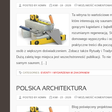
POSTED BY ADMIN
KWI - 19 - 2026
MOŻLIWOŚĆ KOMENTOWA
Ta witryna to wartościowe m
które interesują się sauna
gorącymi kąpielami z bąbel
rozumianym regeneracją. St
domowego wypoczynku i od
praktyczne treści dla począ
osób z większym doświadczeniem. Zobacz także Rytuały i Tradycje
Dużą zaletą tego miejsca jest wszechstronność publikacji. To nie 
samym saunom, […]
CATEGORIES:
EVENTY I WYDARZENIA W ZAKOPANEM
POLSKA ARCHITEKTURA
POSTED BY ADMIN
KWI - 15 - 2026
MOŻLIWOŚĆ KOMENTOWA
Blog poświęcony projektowan