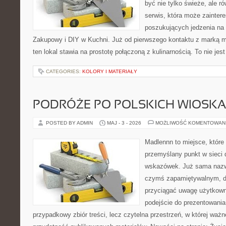
być nie tylko świeże, ale 
serwis, która może zainter
poszukujących jedzenia na
Zakupowy i DIY w Kuchni. Już od pierwszego kontaktu z marką m
ten lokal stawia na prostotę połączoną z kulinarnością. To nie jes
CATEGORIES:
KOLORY I MATERIAŁY
PODRÓŻE PO POLSKICH WIOSK
POSTED BY ADMIN
MAJ - 3 - 2026
MOŻLIWOŚĆ KOMENTOWAN
Madlennn to miejsce, które
przemyślany punkt w sieci 
wskazówek. Już sama nazwa
czymś zapamiętywalnym, d
przyciągać uwagę użytkowni
podejście do prezentowania 
przypadkowy zbiór treści, lecz czytelna przestrzeń, w której ważn