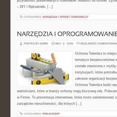
przydatność publikowanych materiałów. Nowości na stronie: Życie 
– DIY i Rękodzieło. […]
CATEGORIES:
NARZĘDZIA I SPRZĘT OGRODNICZY
NARZĘDZIA I OPROGRAMOWANI
POSTED BY ADMIN
MAJ - 2 - 2026
MOŻLIWOŚĆ KOMENTOWAN
Ochrona Twierdza to miejsce
tematyce bezpieczeństwa w
została stworzona z myślą 
instytucjach, które potrzebu
zakresie organizacji bezp
Ochrona Twierdza budzi wyo
wartościami, które w branży ochrony mają kluczową rolę. Poleca
w Firmie. To prezentacja internetowa, która może zainteresować zar
zarządców nieruchomości, dla których […]
CATEGORIES:
PRO-EXPERT