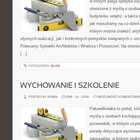
w którym pasja spotyka się
stworzona z myślą o osobac
budynków, wnętrz, a także 
jak mieszkamy na co dzień.
którym można znaleźć arty
słynnych realizacji, jak i konkretnych pomysłów związanych z u
Polecamy Sylwetki Architektów i Wnętrza i Przestrzeń. Na stronie 
[…]
CATEGORIES:
BLOG
WYCHOWANIE I SZKOLENIE
POSTED BY ADMIN
KWI - 14 - 2026
MOŻLIWOŚĆ KOMENTOWA
Pakawilkolaka to portal, kt
myślą o osobach kochający
przewodnik, w którym czyte
porady dotyczące wychowani
pasjonatów, w którym prakt