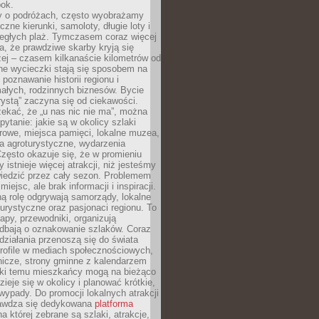
bok.
 o podróżach, często wyobrażamy
czne kierunki, samoloty, długie loty i
ległych plaż. Tymczasem coraz więcej
, że prawdziwe skarby kryją się
żej – czasem kilkanaście kilometrów od
ne wycieczki stają się sposobem na
poznawanie historii regionu i
ałych, rodzinnych biznesów. Bycie
rystą” zaczyna się od ciekawości.
ekać, że „u nas nic nie ma”, można
pytanie: jakie są w okolicy szlaki
rowe, miejsca pamięci, lokalne muzea,
a agroturystyczne, wydarzenia
Często okazuje się, że w promieniu
 istnieje więcej atrakcji, niż jesteśmy
wiedzić przez cały sezon. Problemem
 miejsc, ale brak informacji i inspiracji.
ą rolę odgrywają samorządy, lokalne
turystyczne oraz pasjonaci regionu. To
apy, przewodniki, organizują
 dbają o oznakowanie szlaków. Coraz
 działania przenoszą się do świata
rofile w mediach społecznościowych,
nicze, strony gminne z kalendarzem
ęki temu mieszkańcy mogą na bieżąco
zieje się w okolicy i planować krótkie,
ypady. Do promocji lokalnych atrakcji
rawdza się dedykowana
platforma
a której zebrane są szlaki, atrakcje,