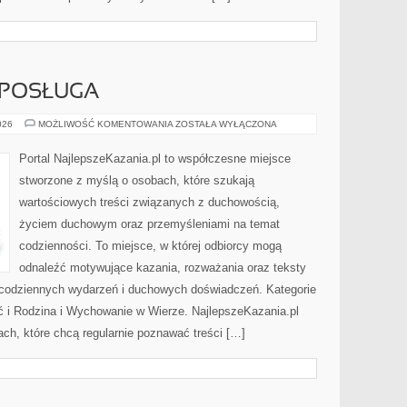
 POSŁUGA
DUCHOWNI
026
MOŻLIWOŚĆ KOMENTOWANIA
ZOSTAŁA WYŁĄCZONA
I
ICH
POSŁUGA
Portal NajlepszeKazania.pl to współczesne miejsce
stworzone z myślą o osobach, które szukają
wartościowych treści związanych z duchowością,
życiem duchowym oraz przemyśleniami na temat
codzienności. To miejsce, w której odbiorcy mogą
odnaleźć motywujące kazania, rozważania oraz teksty
 codziennych wydarzeń i duchowych doświadczeń. Kategorie
ść i Rodzina i Wychowanie w Wierze. NajlepszeKazania.pl
ch, które chcą regularnie poznawać treści […]