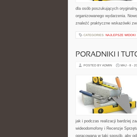
dla osób poszukujących oryginaln
organizowanego wydarzenia. Nowoś
znaleźć praktyczne wskazówki zwi
CATEGORIES:
NAJLEPSZE WIDOKI
PORADNIKI I TUT
POSTED BY ADMIN
MAJ - 8 - 2
jak i podczas realizacji bardziej 
wideodomofony i Recenzje Sprzętu
opracowana w taki sposób, aby od