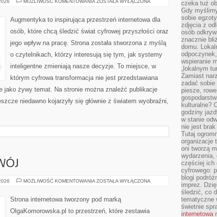
SZTUCZNA
 2026
MOŻLIWOŚĆ KOMENTOWANIA
ZOSTAŁA WYŁĄCZONA
czeka tuż o
INTELIGENCJA
Gdy myślimy
W
PRAKTYCE
sobie egzoty
Augmentyka to inspirująca przestrzeń internetowa dla
zdjęcia z od
osób, które chcą śledzić świat cyfrowej przyszłości oraz
osób odkrywa
znacznie bli
jego wpływ na pracę. Strona została stworzona z myślą
domu. Lokal
odpoczynek, 
o czytelnikach, którzy interesują się tym, jak systemy
wspieranie m
inteligentne zmieniają nasze decyzje. To miejsce, w
„lokalnym tu
Zamiast narz
którym cyfrowa transformacja nie jest przedstawiana
zadać sobie 
le jako żywy temat. Na stronie można znaleźć publikacje
piesze, rowe
gospodarstw
eszcze niedawno kojarzyły się głównie z światem wyobraźni,
kulturalne? 
godziny jazdy
w stanie od
nie jest brak
Tutaj ogromn
organizacje 
oni tworzą m
wydarzenia,
WÓJ
częściej ich
cyfrowego: p
blogi podróż
EDUKACJA
 2026
MOŻLIWOŚĆ KOMENTOWANIA
ZOSTAŁA WYŁĄCZONA
imprez. Dzi
I
ROZWÓJ
śledzić, co d
Strona internetowa tworzony pod marką
tematyczne w
świetnie sp
OlgaKomorowska.pl to przestrzeń, które zestawia
internetowa
n