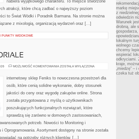
nabiera wyjątkowego charakteru. To miejsce stworzone
rekomendacj
markę miejs
ych atrakcji, które chcą zadbać o najwyższy poziom
z niedzielne
ci to Świat Wódki i Poradnik Barmana. Na stronie można
odwiedzin ni
Warunek jes
ązane z mixologią, organizacją wydarzeń oraz […]
drobną, ale 
gospodarza, 
opowiedzianą
 I PUNKTY WIDOKOWE
lokalnym tur
wolnego czas
chcemy lepie
ORIALE
wspierać lok
odkryciami.
kraje, można
PORADNIKI
026
MOŻLIWOŚĆ KOMENTOWANIA
ZOSTAŁA WYŁĄCZONA
„miedzę” – i
I
czeka tuż o
TUTORIALE
internetowy sklep Feniks to nowoczesna przestrzeń dla
osób, które cenią solidne wykonanie, dobry stosunek
jakości do ceny oraz wygodę zakupów online. Strona
została przygotowana z myślą o użytkownikach
poszukujących funkcjonalnych rozwiązań, które
sprawdzą się zarówno w domowych zastosowaniach,
zaawansowanych potrzeb. Nowości to Monitoring i
 i Oprogramowania. Asortyment dostępny na stronie została
powiadać na potrzeby różnych klientów. […]