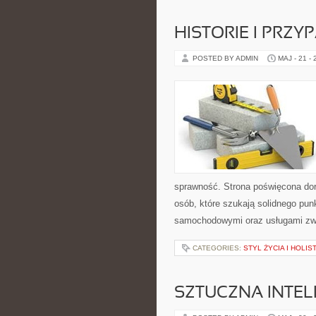
HISTORIE I PRZY
POSTED BY ADMIN
MAJ - 21 -
sprawność. Strona poświęcona dora
osób, które szukają solidnego pu
samochodowymi oraz usługami zw
CATEGORIES:
STYL ŻYCIA I HOLI
SZTUCZNA INTEL