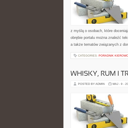
z myślą o osobach, które doceniaj
obrębie portalu można znaleźć teks
a także tematów związanych z do
CATEGORIES:
PORADNIK KIEROWCY
WHISKY, RUM I 
POSTED BY ADMIN
MAJ - 9 - 2