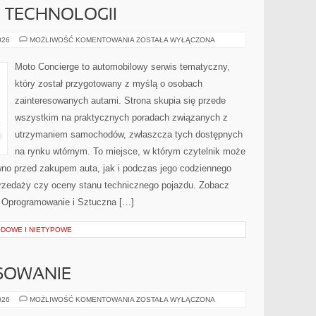
E TECHNOLOGII
TESTY
026
MOŻLIWOŚĆ KOMENTOWANIA
ZOSTAŁA WYŁĄCZONA
I
RECENZJE
TECHNOLOGII
Moto Concierge to automobilowy serwis tematyczny,
który został przygotowany z myślą o osobach
zainteresowanych autami. Strona skupia się przede
wszystkim na praktycznych poradach związanych z
utrzymaniem samochodów, zwłaszcza tych dostępnych
na rynku wtórnym. To miejsce, w którym czytelnik może
wno przed zakupem auta, jak i podczas jego codziennego
rzedaży czy oceny stanu technicznego pojazdu. Zobacz
 i Oprogramowanie i Sztuczna […]
DOWE I NIETYPOWE
NSOWANIE
LEASING
026
MOŻLIWOŚĆ KOMENTOWANIA
ZOSTAŁA WYŁĄCZONA
I
FINANSOWANIE