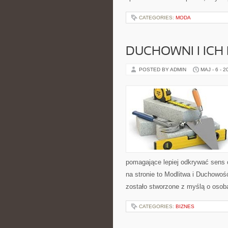
CATEGORIES:
MODA
DUCHOWNI I ICH
POSTED BY ADMIN
MAJ - 6 - 2
pomagające lepiej odkrywać sens
na stronie to Modlitwa i Duchowo
zostało stworzone z myślą o osoba
CATEGORIES:
BIZNES