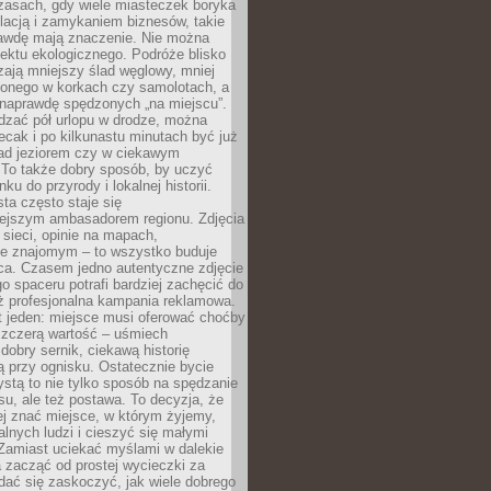
zasach, gdy wiele miasteczek boryka
lacją i zamykaniem biznesów, takie
awdę mają znaczenie. Nie można
ektu ekologicznego. Podróże blisko
ają mniejszy ślad węglowy, mniej
onego w korkach czy samolotach, a
 naprawdę spędzonych „na miejscu”.
dzać pół urlopu w drodze, można
cak i po kilkunastu minutach być już
nad jeziorem czy w ciekawym
 To także dobry sposób, by uczyć
ku do przyrody i lokalnej historii.
sta często staje się
iejszym ambasadorem regionu. Zdjęcia
sieci, opinie na mapach,
e znajomym – to wszystko buduje
ca. Czasem jedno autentyczne zdjęcie
go spaceru potrafi bardziej zachęcić do
ż profesjonalna kampania reklamowa.
t jeden: miejsce musi oferować choćby
szczerą wartość – uśmiech
dobry sernik, ciekawą historię
 przy ognisku. Ostatecznie bycie
ystą to nie tylko sposób na spędzanie
u, ale też postawa. To decyzja, że
j znać miejsce, w którym żyjemy,
alnych ludzi i cieszyć się małymi
 Zamiast uciekać myślami w dalekie
 zacząć od prostej wycieczki za
 dać się zaskoczyć, jak wiele dobrego