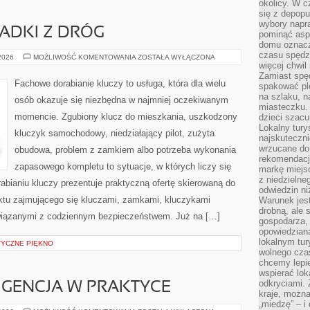
okolicy. W c
się z depopu
wybory napr
PADKI Z DRÓG
pominąć asp
domu oznacz
czasu spędz
HISTORIE
 2026
MOŻLIWOŚĆ KOMENTOWANIA
ZOSTAŁA WYŁĄCZONA
I
więcej chwil
PRZYPADKI
Zamiast spę
Z
Fachowe dorabianie kluczy to usługa, która dla wielu
spakować ple
DRÓG
na szlaku, 
osób okazuje się niezbędna w najmniej oczekiwanym
miasteczku.
momencie. Zgubiony klucz do mieszkania, uszkodzony
dzieci szacun
Lokalny tury
kluczyk samochodowy, niedziałający pilot, zużyta
najskuteczn
wrzucane do 
obudowa, problem z zamkiem albo potrzeba wykonania
rekomendacj
zapasowego kompletu to sytuacje, w których liczy się
markę miejs
z niedzielne
bianiu kluczy prezentuje praktyczną ofertę skierowaną do
odwiedzin ni
nktu zajmującego się kluczami, zamkami, kluczykami
Warunek jes
drobną, ale 
iązanymi z codziennym bezpieczeństwem. Już na […]
gospodarza, 
opowiedzianą
lokalnym tur
STYCZNE PIĘKNO
wolnego czas
chcemy lepie
wspierać lok
odkryciami.
IGENCJA W PRAKTYCE
kraje, można
„miedzę” – i