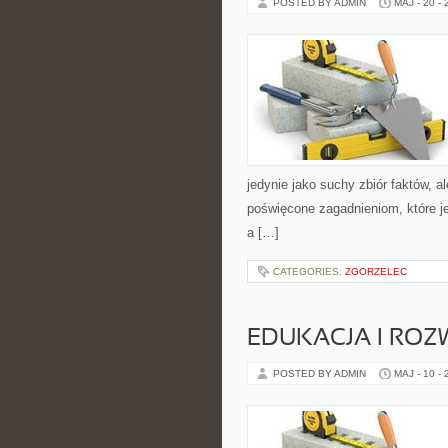
POSTED BY ADMIN
MAJ - 20 -
jedynie jako suchy zbiór faktów, a
poświęcone zagadnieniom, które j
a […]
CATEGORIES:
ZGORZELEC
EDUKACJA I ROZ
POSTED BY ADMIN
MAJ - 10 -