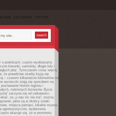
SCRIBE
FACEBOOK
TWITTER
 o podróżach, często wyobrażamy
czne kierunki, samoloty, długie loty i
ległych plaż. Tymczasem coraz więcej
, że prawdziwe skarby kryją się
żej – czasem kilkanaście kilometrów od
ne wycieczki stają się sposobem na
poznawanie historii regionu i
ałych, rodzinnych biznesów. Bycie
rystą” zaczyna się od ciekawości.
ekać, że „u nas nic nie ma”, można
pytanie: jakie są w okolicy szlaki
rowe, miejsca pamięci, lokalne muzea,
a agroturystyczne, wydarzenia
Często okazuje się, że w promieniu