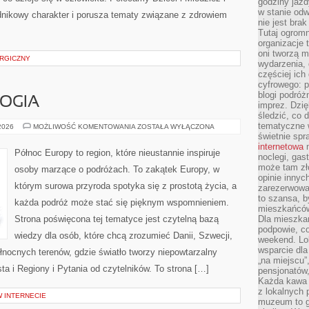
godziny jazdy
w stanie od
adnikowy charakter i porusza tematy związane z zdrowiem
nie jest brak
Tutaj ogromn
organizacje 
oni tworzą m
URGICZNY
wydarzenia,
częściej ich
cyfrowego: p
blogi podróż
LOGIA
imprez. Dzi
śledzić, co d
tematyczne w
LEGENDY
 2026
MOŻLIWOŚĆ KOMENTOWANIA
ZOSTAŁA WYŁĄCZONA
I
świetnie sp
MITOLOGIA
internetowa
n
Północ Europy to region, które nieustannie inspiruje
noclegi, gas
może tam zł
osoby marzące o podróżach. To zakątek Europy, w
opinie innyc
którym surowa przyroda spotyka się z prostotą życia, a
zarezerwowa
to szansa, b
każda podróż może stać się pięknym wspomnieniem.
mieszkańców 
Strona poświęcona tej tematyce jest czytelną bazą
Dla mieszka
podpowie, c
wiedzy dla osób, które chcą zrozumieć Danii, Szwecji,
weekend. Lok
wsparcie dla
północnych terenów, gdzie światło tworzy niepowtarzalny
„na miejscu”,
sta i Regiony i Pytania od czytelników. To strona […]
pensjonatów
Każda kawa 
z lokalnych 
W INTERNECIE
muzeum to gł