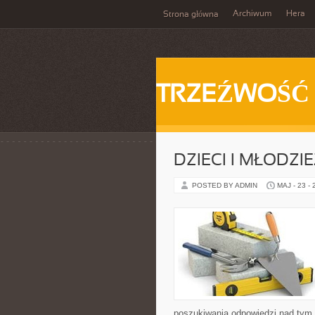
Archiwum
Hera
Strona główna
TRZEŹWOŚĆ
DZIECI I MŁODZI
POSTED BY ADMIN
MAJ - 23 -
poszukiwania odpowiedzi nad tym, 