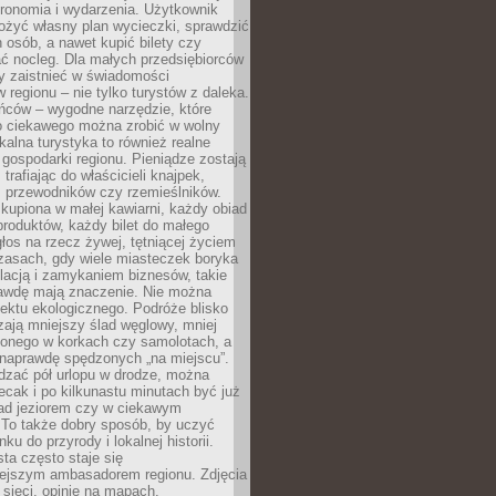
tronomia i wydarzenia. Użytkownik
ożyć własny plan wycieczki, sprawdzić
h osób, a nawet kupić bilety czy
ć nocleg. Dla małych przedsiębiorców
y zaistnieć w świadomości
regionu – nie tylko turystów z daleka.
ńców – wygodne narzędzie, które
o ciekawego można zrobić w wolny
alna turystyka to również realne
 gospodarki regionu. Pieniądze zostają
 trafiając do właścicieli knajpek,
, przewodników czy rzemieślników.
kupiona w małej kawiarni, każdy obiad
produktów, każdy bilet do małego
os na rzecz żywej, tętniącej życiem
zasach, gdy wiele miasteczek boryka
lacją i zamykaniem biznesów, takie
awdę mają znaczenie. Nie można
ektu ekologicznego. Podróże blisko
ają mniejszy ślad węglowy, mniej
onego w korkach czy samolotach, a
 naprawdę spędzonych „na miejscu”.
dzać pół urlopu w drodze, można
cak i po kilkunastu minutach być już
nad jeziorem czy w ciekawym
 To także dobry sposób, by uczyć
ku do przyrody i lokalnej historii.
sta często staje się
iejszym ambasadorem regionu. Zdjęcia
sieci, opinie na mapach,