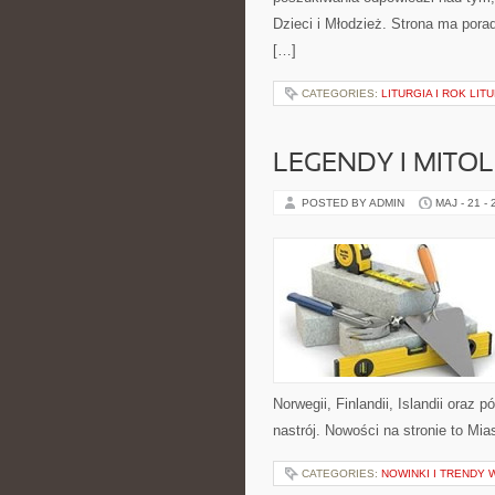
Dzieci i Młodzież. Strona ma por
[…]
CATEGORIES:
LITURGIA I ROK LIT
LEGENDY I MITO
POSTED BY ADMIN
MAJ - 21 -
Norwegii, Finlandii, Islandii oraz 
nastrój. Nowości na stronie to Mia
CATEGORIES:
NOWINKI I TRENDY 