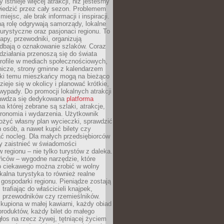
 istnieje więcej atrakcji, niż jesteśmy
wiedzić przez cały sezon. Problemem
 miejsc, ale brak informacji i inspiracji.
ą rolę odgrywają samorządy, lokalne
turystyczne oraz pasjonaci regionu. To
apy, przewodniki, organizują
 dbają o oznakowanie szlaków. Coraz
 działania przenoszą się do świata
rofile w mediach społecznościowych,
nicze, strony gminne z kalendarzem
ęki temu mieszkańcy mogą na bieżąco
zieje się w okolicy i planować krótkie,
ypady. Do promocji lokalnych atrakcji
rawdza się dedykowana
platforma
a której zebrane są szlaki, atrakcje,
tronomia i wydarzenia. Użytkownik
ożyć własny plan wycieczki, sprawdzić
h osób, a nawet kupić bilety czy
ć nocleg. Dla małych przedsiębiorców
y zaistnieć w świadomości
regionu – nie tylko turystów z daleka.
ńców – wygodne narzędzie, które
o ciekawego można zrobić w wolny
alna turystyka to również realne
 gospodarki regionu. Pieniądze zostają
 trafiając do właścicieli knajpek,
, przewodników czy rzemieślników.
kupiona w małej kawiarni, każdy obiad
produktów, każdy bilet do małego
os na rzecz żywej, tętniącej życiem