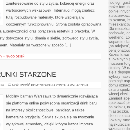
noclegi, gas
zainteresowanie do stylu życia, kobiecej energii oraz
może tam zł
wartościowych wskazówek. Internauci mogą znaleźć
opinie innyc
zarezerwowa
tutaj rozbudowane materiały, które wspierają w
to szansa, b
codziennym funkcjonowaniu. Strona została opracowana
mieszkańców 
Dla mieszka
ą autentyczności oraz połączenia estetyki z praktyką. W
podpowie, c
weekend. Lok
ty dotyczące stylu, dbania o siebie, zdrowego stylu życia,
wsparcie dla
mem. Materiały są tworzone w sposób […]
„na miejscu”,
pensjonatów
Każda kawa 
 – NA CO DZIEŃ
z lokalnych 
muzeum to gł
okolicy. W c
się z depopu
TRUNKI STARZONE
wybory napr
pominąć asp
domu oznacz
WHISKY,
026
MOŻLIWOŚĆ KOMENTOWANIA
ZOSTAŁA WYŁĄCZONA
RUM
czasu spędz
I
więcej chwil
TRUNKI
Mobilny barman Warszawa to dynamicznie rozwijająca
STARZONE
Zamiast spę
spakować ple
się platforma online poświęcona organizacji drink baru
na szlaku, 
na imprezy okolicznościowe, bankiety, a także
miasteczku.
dzieci szacun
kameralne przyjęcia. Serwis skupia się na tworzeniu
Lokalny tury
wyjątkowej atmosfery, dzięki którym każda impreza
najskuteczn
wrzucane do 