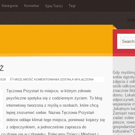
Kategorie
Kontekst
Tagi
Spis Treści
SUB
EŻ
Gdy myślimy
sobie egzoty
DZIECI
 2026
MOŻLIWOŚĆ KOMENTOWANIA
ZOSTAŁA WYŁĄCZONA
zdjęcia z od
I
osób odkrywa
MŁODZIEŻ
znacznie bli
Tęczowa Przystań to miejsce, w którym zdrowie
domu. Lokal
psychiczne spotyka się z codziennym życiem. To blog
odpoczynek, 
wspieranie m
internetowy tworzona z myślą o osobach, które chcą
„lokalnym tu
lepiej zrozumieć siebie. Nazwa Tęczowa Przystań
Zamiast narz
zadać sobie 
dobrze oddaje klimat tego miejsca, ponieważ kojarzy się
piesze, rowe
gospodarstw
z odpoczynkiem, a jednocześnie zaprasza do
kulturalne? 
co dzieje się w człowieku. Polecamy Dzieci i Młodzież i