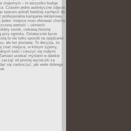
e znajomym – to wszystko buduje
ca. Czasem jedno autentyczne zdjęcie
go spaceru potrafi bardziej zachęcić do
ż profesjonalna kampania reklamowa.
t jeden: miejsce musi oferować choćby
szczerą wartość – uśmiech
dobry sernik, ciekawą historię
 przy ognisku. Ostatecznie bycie
ystą to nie tylko sposób na spędzanie
u, ale też postawa. To decyzja, że
j znać miejsce, w którym żyjemy,
alnych ludzi i cieszyć się małymi
 Zamiast uciekać myślami w dalekie
 zacząć od prostej wycieczki za
 dać się zaskoczyć, jak wiele dobrego
bok.