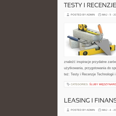
TESTY I RECENZJ
POSTED BY ADMIN
MAJ - 5 - 2
znaleźć inspiracje przydatne zaró
użytkowania, przygotowania do sp
też: Testy i Recenzje Technologii
CATEGORIES:
ŚLUBY MIĘDZYNARO
LEASING I FINA
POSTED BY ADMIN
MAJ - 4 - 2