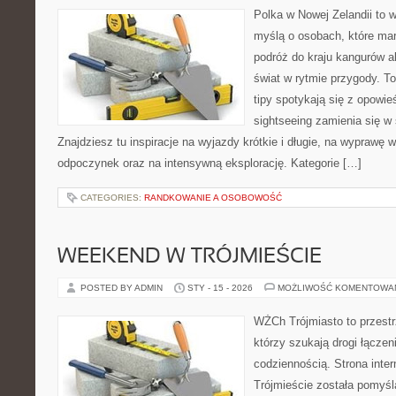
Polka w Nowej Zelandii to 
myślą o osobach, które mar
podróż do kraju kangurów a
świat w rytmie przygody. T
tipy spotykają się z opowie
sightseeing zamienia się 
Znajdziesz tu inspiracje na wyjazdy krótkie i długie, na wyprawę w
odpoczynek oraz na intensywną eksplorację. Kategorie […]
CATEGORIES:
RANDKOWANIE A OSOBOWOŚĆ
WEEKEND W TRÓJMIEŚCIE
POSTED BY ADMIN
STY - 15 - 2026
MOŻLIWOŚĆ KOMENTOWA
WŻCh Trójmiasto to przestrz
którzy szukają drogi łącze
codziennością. Strona inter
Trójmieście została pomyśl