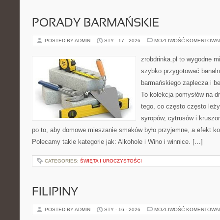
PORADY BARMAŃSKIE
POSTED BY ADMIN
STY - 17 - 2026
MOŻLIWOŚĆ KOMENTOWA
zrobdrinka.pl to wygodne mi
szybko przygotować banalni
barmańskiego zaplecza i b
To kolekcja pomysłów na dri
tego, co często często leż
syropów, cytrusów i kruszo
po to, aby domowe mieszanie smaków było przyjemne, a efekt ko
Polecamy takie kategorie jak: Alkohole i Wino i winnice. […]
CATEGORIES:
ŚWIĘTA I UROCZYSTOŚCI
FILIPINY
POSTED BY ADMIN
STY - 16 - 2026
MOŻLIWOŚĆ KOMENTOWA