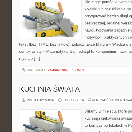
Nie mogę pomóc w tworzeniu
wycieki lub oszukiwanie na
przygotować bardzo długi o
bezpiecznej, legalnej wersj
nauki, typowania zagadnień
motywów i praktycznych ćw
tekst (bez HTML, bez linków). Zobacz także Matura – Wiedza o s
ósmoklasisty – Matematyka. Sqlmedia.pl to kompendium nauki p
myślą o […]
CATEGORIES:
ZABURZENIA SEKSUALNE
KUCHNIA ŚWIATA
POSTED BY ADMIN
STY - 11 - 2026
MOŻLIWOŚĆ KOMENTOWA
Witamy w miejscu, które p
kuchnią i ciekawości świat
to kompas po lokalach w P