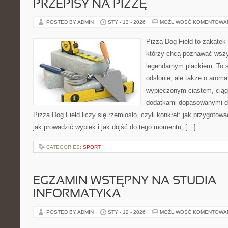
PRZEPISY NA PIZZĘ
POSTED BY ADMIN
STY - 13 - 2026
MOŻLIWOŚĆ KOMENTOWA
Pizza Dog Field to zakątek
którzy chcą poznawać wszy
legendarnym plackiem. To s
odsłonie, ale także o aroma
wypieczonym ciastem, ciąg
dodatkami dopasowanymi do
Pizza Dog Field liczy się rzemiosło, czyli konkret: jak przygotowa
jak prowadzić wypiek i jak dojść do tego momentu, […]
CATEGORIES:
SPORT
EGZAMIN WSTĘPNY NA STUDIA –
INFORMATYKA
POSTED BY ADMIN
STY - 12 - 2026
MOŻLIWOŚĆ KOMENTOWA