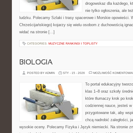
drogowskaz dla każdego, k
nie tylko ogłoszenia, ale te
ludzku. Polecamy Szlaki i trasy spacerowe i Morskie opowieści.
Chrześcijańskiego) kojarzy się wielu osobom z duchowością ignac
widać na stronie […]
CATEGORIES:
MUZYCZNE RANKINGI I TOPLISTY
BIOLOGIA
POSTED BY ADMIN
STY - 15 - 2026
MOŻLIWOŚĆ KOMENTOWA
To portal edukacyjny tworz
klas 1–8 oraz szkoły średni
które tłumaczy krok po kro
codziennej nauce, jesteś w
przygotowane tak, aby wspi
chcą nadrobić zaległości, ja
wysokie oceny. Polecamy Fizyka i Język niemiecki. Na stronie zn