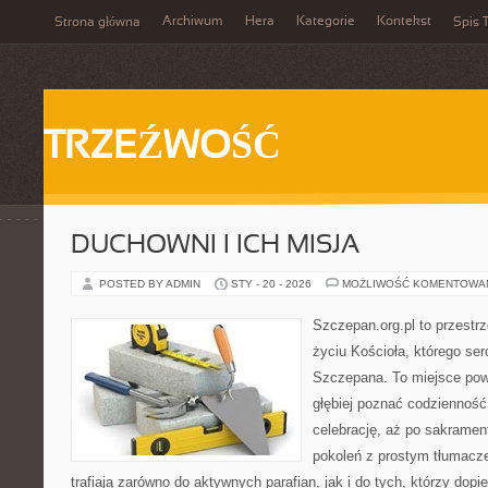
Archiwum
Hera
Kategorie
Kontekst
Strona główna
Spis T
TRZEŹWOŚĆ
DUCHOWNI I ICH MISJA
POSTED BY ADMIN
STY - 20 - 2026
MOŻLIWOŚĆ KOMENTOWA
Szczepan.org.pl to przestrz
życiu Kościoła, którego ser
Szczepana. To miejsce pows
głębiej poznać codzienność 
celebrację, aż po sakramen
pokoleń z prostym tłumacze
trafiają zarówno do aktywnych parafian, jak i do tych, którzy dopie