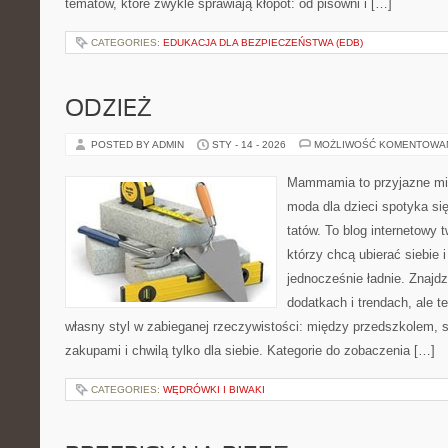
tematów, które zwykle sprawiają kłopot: od pisowni i […]
CATEGORIES:
EDUKACJA DLA BEZPIECZEŃSTWA (EDB)
ODZIEŻ
POSTED BY ADMIN
STY - 14 - 2026
MOŻLIWOŚĆ KOMENTOWA
Mammamia to przyjazne mie
moda dla dzieci spotyka si
tatów. To blog internetowy 
którzy chcą ubierać siebie 
jednocześnie ładnie. Znajdz
dodatkach i trendach, ale t
własny styl w zabieganej rzeczywistości: między przedszkolem, 
zakupami i chwilą tylko dla siebie. Kategorie do zobaczenia […]
CATEGORIES:
WĘDRÓWKI I BIWAKI