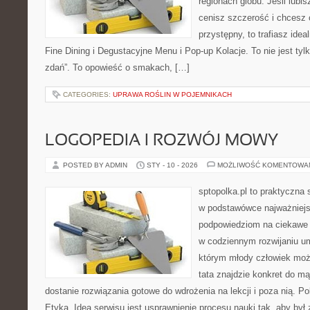
regionach globu. Jeśli lub
cenisz szczerość i chcesz 
przystępny, to trafiasz idea
Fine Dining i Degustacyjne Menu i Pop-up Kolacje. To nie jest tylk
zdań”. To opowieść o smakach, […]
CATEGORIES:
UPRAWA ROŚLIN W POJEMNIKACH
LOGOPEDIA I ROZWÓJ MOWY
POSTED BY ADMIN
STY - 10 - 2026
MOŻLIWOŚĆ KOMENTOWA
sptopolka.pl to praktyczna
w podstawówce najważniejs
podpowiedziom na ciekawe 
w codziennym rozwijaniu um
którym młody człowiek moż
tata znajdzie konkret do m
dostanie rozwiązania gotowe do wdrożenia na lekcji i poza nią. P
Etyka. Ideą serwisu jest usprawnienie procesu nauki tak, aby był 