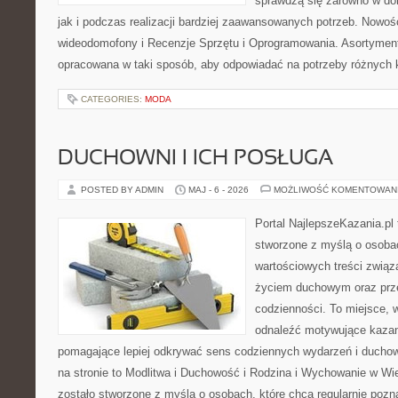
sprawdzą się zarówno w d
jak i podczas realizacji bardziej zaawansowanych potrzeb. Nowości
wideodomofony i Recenzje Sprzętu i Oprogramowania. Asortyment
opracowana w taki sposób, aby odpowiadać na potrzeby różnych k
CATEGORIES:
MODA
DUCHOWNI I ICH POSŁUGA
POSTED BY ADMIN
MAJ - 6 - 2026
MOŻLIWOŚĆ KOMENTOWAN
Portal NajlepszeKazania.pl
stworzone z myślą o osobac
wartościowych treści zwią
życiem duchowym oraz prz
codzienności. To miejsce, 
odnaleźć motywujące kazan
pomagające lepiej odkrywać sens codziennych wydarzeń i ducho
na stronie to Modlitwa i Duchowość i Rodzina i Wychowanie w Wi
zostało stworzone z myślą o osobach, które chcą regularnie pozn