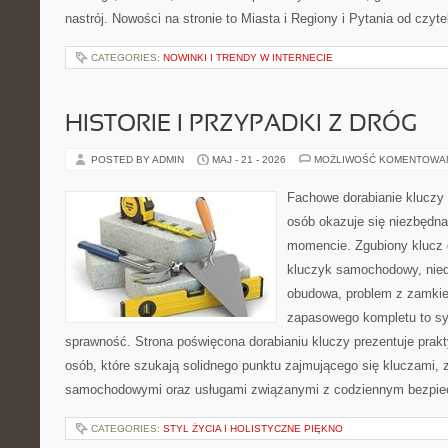
nastrój. Nowości na stronie to Miasta i Regiony i Pytania od czyte
CATEGORIES:
NOWINKI I TRENDY W INTERNECIE
HISTORIE I PRZYPADKI Z DRÓG
POSTED BY ADMIN
MAJ - 21 - 2026
MOŻLIWOŚĆ KOMENTOWA
Fachowe dorabianie kluczy t
osób okazuje się niezbędn
momencie. Zgubiony klucz 
kluczyk samochodowy, niedz
obudowa, problem z zamkie
zapasowego kompletu to syt
sprawność. Strona poświęcona dorabianiu kluczy prezentuje prakt
osób, które szukają solidnego punktu zajmującego się kluczami,
samochodowymi oraz usługami związanymi z codziennym bezpie
CATEGORIES:
STYL ŻYCIA I HOLISTYCZNE PIĘKNO