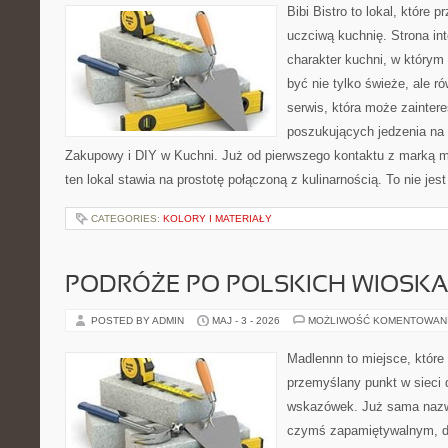
Bibi Bistro to lokal, które
uczciwą kuchnię. Strona in
charakter kuchni, w którym
być nie tylko świeże, ale 
serwis, która może zainter
poszukujących jedzenia na
Zakupowy i DIY w Kuchni. Już od pierwszego kontaktu z marką m
ten lokal stawia na prostotę połączoną z kulinarnością. To nie jes
CATEGORIES:
KOLORY I MATERIAŁY
PODRÓŻE PO POLSKICH WIOSK
POSTED BY ADMIN
MAJ - 3 - 2026
MOŻLIWOŚĆ KOMENTOWAN
Madlennn to miejsce, które
przemyślany punkt w sieci 
wskazówek. Już sama nazwa
czymś zapamiętywalnym, d