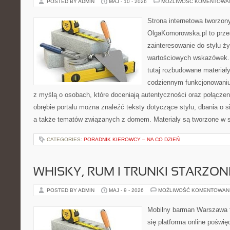
POSTED BY ADMIN
MAJ - 10 - 2026
MOŻLIWOŚĆ KOMENTOWA
Strona internetowa tworzon
OlgaKomorowska.pl to przes
zainteresowanie do stylu ży
wartościowych wskazówek. 
tutaj rozbudowane materiały
codziennym funkcjonowaniu
z myślą o osobach, które doceniają autentyczności oraz połączen
obrębie portalu można znaleźć teksty dotyczące stylu, dbania o si
a także tematów związanych z domem. Materiały są tworzone w 
CATEGORIES:
PORADNIK KIEROWCY – NA CO DZIEŃ
WHISKY, RUM I TRUNKI STARZON
POSTED BY ADMIN
MAJ - 9 - 2026
MOŻLIWOŚĆ KOMENTOWAN
Mobilny barman Warszawa t
się platforma online poświę