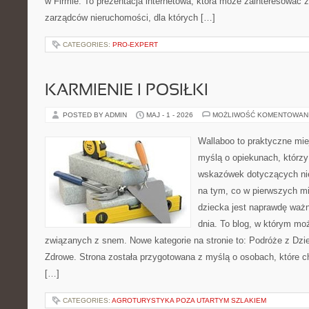
w Firmie. To prezentacja internetowa, która może zainteresować zar
zarządców nieruchomości, dla których […]
CATEGORIES:
PRO-EXPERT
KARMIENIE I POSIŁKI
POSTED BY ADMIN
MAJ - 1 - 2026
MOŻLIWOŚĆ KOMENTOWAN
Wallaboo to praktyczne mie
myślą o opiekunach, którz
wskazówek dotyczących nie
na tym, co w pierwszych mi
dziecka jest naprawdę ważn
dnia. To blog, w którym mo
związanych z snem. Nowe kategorie na stronie to: Podróże z Dzi
Zdrowe. Strona została przygotowana z myślą o osobach, które
[…]
CATEGORIES:
AGROTURYSTYKA POZA UTARTYM SZLAKIEM