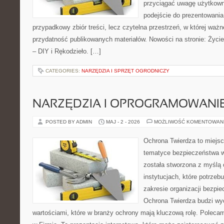
przyciągać uwagę użytkowni
podejście do prezentowania 
przypadkowy zbiór treści, lecz czytelna przestrzeń, w której ważn
przydatność publikowanych materiałów. Nowości na stronie: Życie 
– DIY i Rękodzieło. […]
CATEGORIES:
NARZĘDZIA I SPRZĘT OGRODNICZY
NARZĘDZIA I OPROGRAMOWANI
POSTED BY ADMIN
MAJ - 2 - 2026
MOŻLIWOŚĆ KOMENTOWAN
Ochrona Twierdza to miejsce
tematyce bezpieczeństwa w
została stworzona z myślą 
instytucjach, które potrzebu
zakresie organizacji bezp
Ochrona Twierdza budzi wyo
wartościami, które w branży ochrony mają kluczową rolę. Poleca