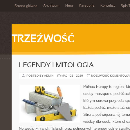
Archiwum
Hera
Kategorie
Kontekst
Strona główna
Spis T
TRZEŹWOŚĆ
LEGENDY I MITOLOGIA
POSTED BY ADMIN
MAJ - 21 - 2026
MOŻLIWOŚĆ KOMENTOWA
Północ Europy to region, któ
osoby marzące o podróżach
którym surowa przyroda spot
każda podróż może stać s
Strona poświęcona tej tema
wiedzy dla osób, które chcą
Norwegii, Finlandii, Islandii oraz północnych terenów, gdzie świat