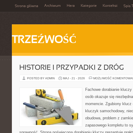
Archiwum
Hera
Kategorie
Kontekst
Strona główna
Spis T
TRZEŹWOŚĆ
HISTORIE I PRZYPADKI Z DRÓG
POSTED BY ADMIN
MAJ - 21 - 2026
MOŻLIWOŚĆ KOMENTOWA
Fachowe dorabianie kluczy t
osób okazuje się niezbędn
momencie. Zgubiony klucz 
kluczyk samochodowy, niedz
obudowa, problem z zamkie
zapasowego kompletu to syt
sprawność. Strona poświęcona dorabianiu kluczy prezentuje prakt