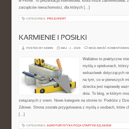
w Firmie. To prezentacja internetowa, która może zainteresować zar
zarządców nieruchomości, dla których […]
CATEGORIES:
PRO-EXPERT
KARMIENIE I POSIŁKI
POSTED BY ADMIN
MAJ - 1 - 2026
MOŻLIWOŚĆ KOMENTOWAN
Wallaboo to praktyczne mie
myślą o opiekunach, którz
wskazówek dotyczących nie
na tym, co w pierwszych mi
dziecka jest naprawdę ważn
dnia. To blog, w którym mo
związanych z snem. Nowe kategorie na stronie to: Podróże z Dzi
Zdrowe. Strona została przygotowana z myślą o osobach, które
[…]
CATEGORIES:
AGROTURYSTYKA POZA UTARTYM SZLAKIEM