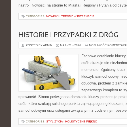
nastrój. Nowości na stronie to Miasta i Regiony i Pytania od czyte
CATEGORIES:
NOWINKI I TRENDY W INTERNECIE
HISTORIE I PRZYPADKI Z DRÓG
POSTED BY ADMIN
MAJ - 21 - 2026
MOŻLIWOŚĆ KOMENTOWA
Fachowe dorabianie kluczy t
osób okazuje się niezbędn
momencie. Zgubiony klucz 
kluczyk samochodowy, niedz
obudowa, problem z zamkie
zapasowego kompletu to syt
sprawność. Strona poświęcona dorabianiu kluczy prezentuje prakt
osób, które szukają solidnego punktu zajmującego się kluczami,
samochodowymi oraz usługami związanymi z codziennym bezpie
CATEGORIES:
STYL ŻYCIA I HOLISTYCZNE PIĘKNO