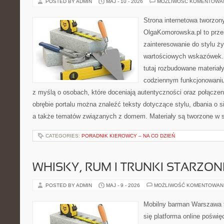
POSTED BY ADMIN
MAJ - 10 - 2026
MOŻLIWOŚĆ KOMENTOWA
Strona internetowa tworzon
OlgaKomorowska.pl to przes
zainteresowanie do stylu ży
wartościowych wskazówek. 
tutaj rozbudowane materiały
codziennym funkcjonowaniu
z myślą o osobach, które doceniają autentyczności oraz połączen
obrębie portalu można znaleźć teksty dotyczące stylu, dbania o si
a także tematów związanych z domem. Materiały są tworzone w 
CATEGORIES:
PORADNIK KIEROWCY – NA CO DZIEŃ
WHISKY, RUM I TRUNKI STARZON
POSTED BY ADMIN
MAJ - 9 - 2026
MOŻLIWOŚĆ KOMENTOWAN
Mobilny barman Warszawa t
się platforma online poświę