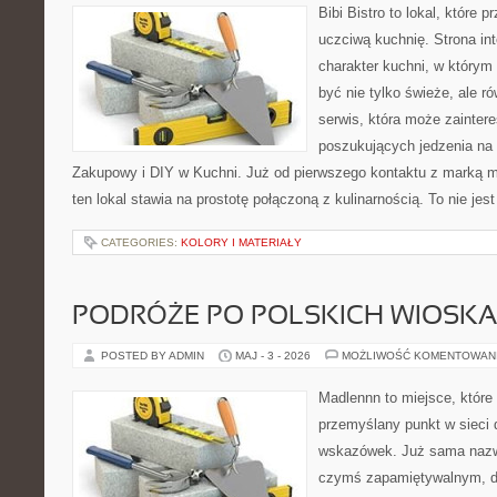
Bibi Bistro to lokal, które
uczciwą kuchnię. Strona in
charakter kuchni, w którym
być nie tylko świeże, ale 
serwis, która może zainter
poszukujących jedzenia na
Zakupowy i DIY w Kuchni. Już od pierwszego kontaktu z marką m
ten lokal stawia na prostotę połączoną z kulinarnością. To nie jes
CATEGORIES:
KOLORY I MATERIAŁY
PODRÓŻE PO POLSKICH WIOSK
POSTED BY ADMIN
MAJ - 3 - 2026
MOŻLIWOŚĆ KOMENTOWAN
Madlennn to miejsce, które
przemyślany punkt w sieci 
wskazówek. Już sama nazwa
czymś zapamiętywalnym, d