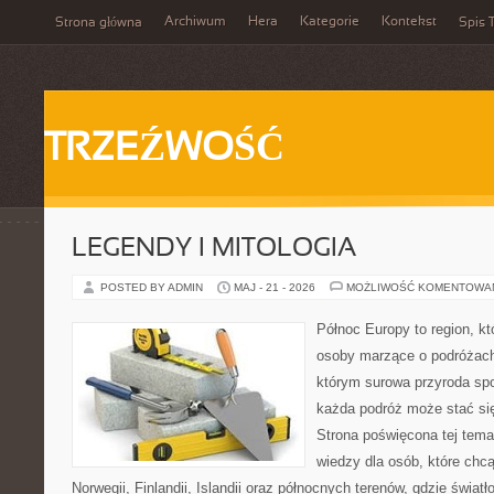
Archiwum
Hera
Kategorie
Kontekst
Strona główna
Spis T
TRZEŹWOŚĆ
LEGENDY I MITOLOGIA
POSTED BY ADMIN
MAJ - 21 - 2026
MOŻLIWOŚĆ KOMENTOWA
Północ Europy to region, któ
osoby marzące o podróżach
którym surowa przyroda spot
każda podróż może stać s
Strona poświęcona tej tema
wiedzy dla osób, które chcą
Norwegii, Finlandii, Islandii oraz północnych terenów, gdzie świat