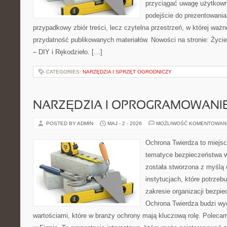
przyciągać uwagę użytkowni
podejście do prezentowania 
przypadkowy zbiór treści, lecz czytelna przestrzeń, w której ważn
przydatność publikowanych materiałów. Nowości na stronie: Życie 
– DIY i Rękodzieło. […]
CATEGORIES:
NARZĘDZIA I SPRZĘT OGRODNICZY
NARZĘDZIA I OPROGRAMOWANI
POSTED BY ADMIN
MAJ - 2 - 2026
MOŻLIWOŚĆ KOMENTOWAN
Ochrona Twierdza to miejsce
tematyce bezpieczeństwa w
została stworzona z myślą 
instytucjach, które potrzebu
zakresie organizacji bezp
Ochrona Twierdza budzi wyo
wartościami, które w branży ochrony mają kluczową rolę. Poleca