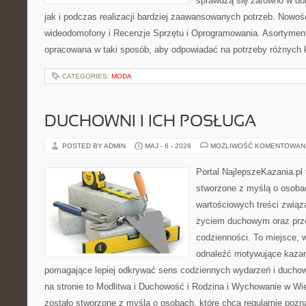
sprawdzą się zarówno w d
jak i podczas realizacji bardziej zaawansowanych potrzeb. Nowości
wideodomofony i Recenzje Sprzętu i Oprogramowania. Asortyment
opracowana w taki sposób, aby odpowiadać na potrzeby różnych k
CATEGORIES:
MODA
DUCHOWNI I ICH POSŁUGA
POSTED BY ADMIN
MAJ - 6 - 2026
MOŻLIWOŚĆ KOMENTOWAN
Portal NajlepszeKazania.pl
stworzone z myślą o osobac
wartościowych treści zwią
życiem duchowym oraz prz
codzienności. To miejsce, 
odnaleźć motywujące kazan
pomagające lepiej odkrywać sens codziennych wydarzeń i ducho
na stronie to Modlitwa i Duchowość i Rodzina i Wychowanie w Wi
zostało stworzone z myślą o osobach, które chcą regularnie pozn