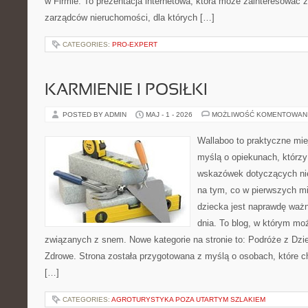
w Firmie. To prezentacja internetowa, która może zainteresować zar
zarządców nieruchomości, dla których […]
CATEGORIES:
PRO-EXPERT
KARMIENIE I POSIŁKI
POSTED BY ADMIN
MAJ - 1 - 2026
MOŻLIWOŚĆ KOMENTOWAN
Wallaboo to praktyczne mie
myślą o opiekunach, którz
wskazówek dotyczących nie
na tym, co w pierwszych mi
dziecka jest naprawdę ważn
dnia. To blog, w którym mo
związanych z snem. Nowe kategorie na stronie to: Podróże z Dzi
Zdrowe. Strona została przygotowana z myślą o osobach, które
[…]
CATEGORIES:
AGROTURYSTYKA POZA UTARTYM SZLAKIEM