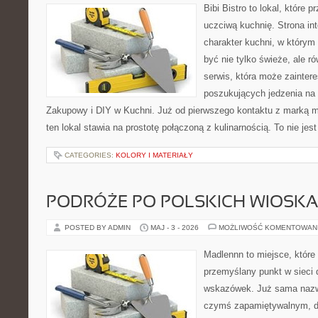
Bibi Bistro to lokal, które
uczciwą kuchnię. Strona in
charakter kuchni, w którym
być nie tylko świeże, ale 
serwis, która może zainter
poszukujących jedzenia na
Zakupowy i DIY w Kuchni. Już od pierwszego kontaktu z marką m
ten lokal stawia na prostotę połączoną z kulinarnością. To nie jes
CATEGORIES:
KOLORY I MATERIAŁY
PODRÓŻE PO POLSKICH WIOSK
POSTED BY ADMIN
MAJ - 3 - 2026
MOŻLIWOŚĆ KOMENTOWAN
Madlennn to miejsce, które
przemyślany punkt w sieci 
wskazówek. Już sama nazwa
czymś zapamiętywalnym, d