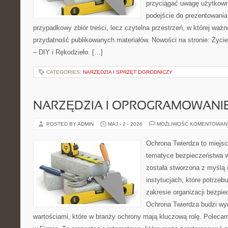
przyciągać uwagę użytkowni
podejście do prezentowania 
przypadkowy zbiór treści, lecz czytelna przestrzeń, w której ważn
przydatność publikowanych materiałów. Nowości na stronie: Życie 
– DIY i Rękodzieło. […]
CATEGORIES:
NARZĘDZIA I SPRZĘT OGRODNICZY
NARZĘDZIA I OPROGRAMOWANI
POSTED BY ADMIN
MAJ - 2 - 2026
MOŻLIWOŚĆ KOMENTOWAN
Ochrona Twierdza to miejsce
tematyce bezpieczeństwa w
została stworzona z myślą 
instytucjach, które potrzebu
zakresie organizacji bezp
Ochrona Twierdza budzi wyo
wartościami, które w branży ochrony mają kluczową rolę. Poleca