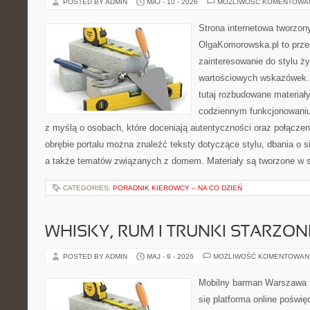
POSTED BY ADMIN
MAJ - 10 - 2026
MOŻLIWOŚĆ KOMENTOWA
Strona internetowa tworzon
OlgaKomorowska.pl to przes
zainteresowanie do stylu ży
wartościowych wskazówek. 
tutaj rozbudowane materiały
codziennym funkcjonowaniu
z myślą o osobach, które doceniają autentyczności oraz połączen
obrębie portalu można znaleźć teksty dotyczące stylu, dbania o si
a także tematów związanych z domem. Materiały są tworzone w 
CATEGORIES:
PORADNIK KIEROWCY – NA CO DZIEŃ
WHISKY, RUM I TRUNKI STARZON
POSTED BY ADMIN
MAJ - 9 - 2026
MOŻLIWOŚĆ KOMENTOWAN
Mobilny barman Warszawa t
się platforma online poświę