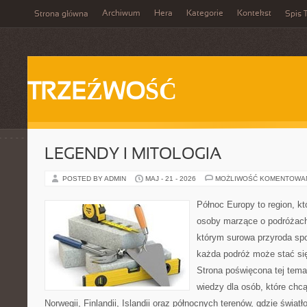
Archiwum
Hera
Kategorie
Kontekst
Strona główna
Spis T
TRZEŹWOŚĆ
LEGENDY I MITOLOGIA
POSTED BY ADMIN
MAJ - 21 - 2026
MOŻLIWOŚĆ KOMENTOWA
Północ Europy to region, któ
osoby marzące o podróżach
którym surowa przyroda spot
każda podróż może stać s
Strona poświęcona tej tema
wiedzy dla osób, które chcą
Norwegii, Finlandii, Islandii oraz północnych terenów, gdzie świat