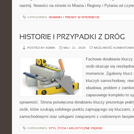
nastrój. Nowości na stronie to Miasta i Regiony i Pytania od czyte
CATEGORIES:
NOWINKI I TRENDY W INTERNECIE
HISTORIE I PRZYPADKI Z DRÓG
POSTED BY ADMIN
MAJ - 21 - 2026
MOŻLIWOŚĆ KOMENTOWA
Fachowe dorabianie kluczy t
osób okazuje się niezbędn
momencie. Zgubiony klucz 
kluczyk samochodowy, niedz
obudowa, problem z zamkie
zapasowego kompletu to syt
sprawność. Strona poświęcona dorabianiu kluczy prezentuje prakt
osób, które szukają solidnego punktu zajmującego się kluczami,
samochodowymi oraz usługami związanymi z codziennym bezpie
CATEGORIES:
STYL ŻYCIA I HOLISTYCZNE PIĘKNO