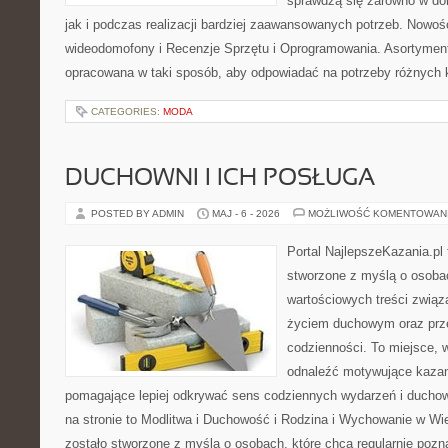
sprawdzą się zarówno w d
jak i podczas realizacji bardziej zaawansowanych potrzeb. Nowości
wideodomofony i Recenzje Sprzętu i Oprogramowania. Asortyment
opracowana w taki sposób, aby odpowiadać na potrzeby różnych k
CATEGORIES:
MODA
DUCHOWNI I ICH POSŁUGA
POSTED BY ADMIN
MAJ - 6 - 2026
MOŻLIWOŚĆ KOMENTOWAN
Portal NajlepszeKazania.pl
stworzone z myślą o osobac
wartościowych treści zwią
życiem duchowym oraz prz
codzienności. To miejsce, 
odnaleźć motywujące kazan
pomagające lepiej odkrywać sens codziennych wydarzeń i ducho
na stronie to Modlitwa i Duchowość i Rodzina i Wychowanie w Wi
zostało stworzone z myślą o osobach, które chcą regularnie pozn