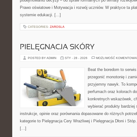
podejmowaniu decyzji – od spraw formalnych po tematy rozwojowe
Prawo oświatowe i Motywacja i rozwój uczniów. W praktyce ta pla
systemie edukacji. […]
CATEGORIES:
ZAROSLA
PIELĘGNACJA SKÓRY
POSTED BY ADMIN
STY - 28 - 2026
MOŻLIWOŚĆ KOMENTOWA
Beat the boredom to serwis
przegonić monotonię i zami
przyjemny nawyk. To kompe
perfumach oraz kolorach do
konkretnych wskazówek, chc
wybierać produkty bardziej 
instrukcje, opinie oraz porównania dopasowane do różnych potrze
kategorie to Pielęgnacja Cery Wrażliwej i Pielęgnacja Dłoni i Stóp
[…]