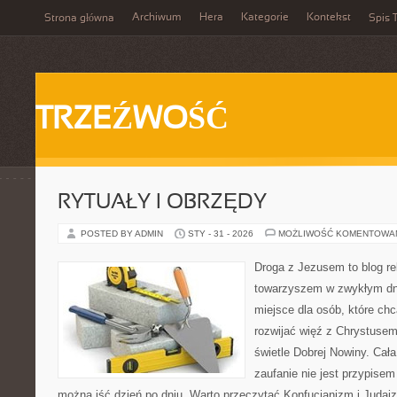
Archiwum
Hera
Kategorie
Kontekst
Strona główna
Spis T
TRZEŹWOŚĆ
RYTUAŁY I OBRZĘDY
POSTED BY ADMIN
STY - 31 - 2026
MOŻLIWOŚĆ KOMENTOWA
Droga z Jezusem to blog rel
towarzyszem w zwykłym dniu
miejsce dla osób, które ch
rozwijać więź z Chrystuse
świetle Dobrej Nowiny. Cała
zaufanie nie jest przypisem 
można iść dzień po dniu. Warto przeczytać Konfucjanizm i Judai