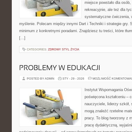
miejsce powstało dla osób,
rekreacyjnie, ale też dla ty
systematyczne ćwiczenia, 
myślenie. Polecam między innymi Dart i Techniki i strategie gry. 
minimum z konkretnymi poradami. Znajdziesz tu treści, które tłu
[…]
CATEGORIES:
ZDROWY STYL ŻYCIA
PROBLEMY W EDUKACJI
POSTED BY ADMIN
STY - 29 - 2026
MOŻLIWOŚĆ KOMENTOWA
Instytut Wspomagania Oświa
poświęcona kształceniu – 
nauczyciele, liderzy szkół,
mogą znaleźć rzetelne mate
pracy. To blog tworzony z 
pracę dydaktyczną, wyjaśn