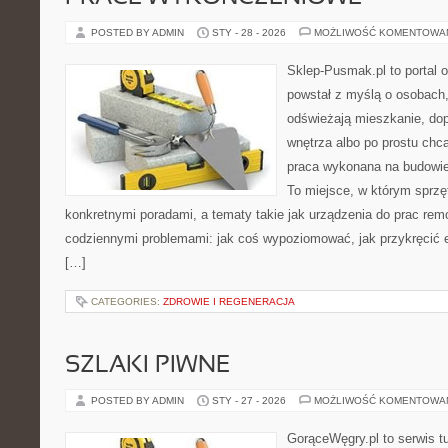
POSTED BY ADMIN
STY - 28 - 2026
MOŻLIWOŚĆ KOMENTOWA
Sklep-Pusmak.pl to portal o
powstał z myślą o osobach,
odświeżają mieszkanie, dopi
wnętrza albo po prostu ch
praca wykonana na budowie 
To miejsce, w którym sprzęt
konkretnymi poradami, a tematy takie jak urządzenia do prac rem
codziennymi problemami: jak coś wypoziomować, jak przykręcić e
[…]
CATEGORIES:
ZDROWIE I REGENERACJA
SZLAKI PIWNE
POSTED BY ADMIN
STY - 27 - 2026
MOŻLIWOŚĆ KOMENTOWA
GorąceWęgry.pl to serwis tu