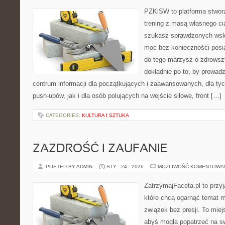
PZKiSW to platforma stworz
trening z masą własnego cia
szukasz sprawdzonych ws
moc bez konieczności posia
do tego marzysz o zdrowszy
dokładnie po to, by prowadz
centrum informacji dla początkujących i zaawansowanych, dla tyc
push-upów, jak i dla osób polujących na wejście siłowe, front […]
CATEGORIES:
KULTURA I SZTUKA
ZAZDROŚĆ I ZAUFANIE
POSTED BY ADMIN
STY - 24 - 2026
MOŻLIWOŚĆ KOMENTOWA
ZatrzymajFaceta.pl to przyj
które chcą ogarnąć temat m
związek bez presji. To mie
abyś mogła popatrzeć na sw