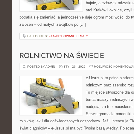
bujnie, a człowiek odzyskuj
stoi Kraków i okolice, czyli
potrafią się zmieniać, a jednocześnie daje ogrom możliwości do
założeń – od małych zakątków po […]
CATEGORIES:
ZAAWANSOWANE TEMATY
ROLNICTWO NA ŚWIECIE
POSTED BY ADMIN
STY - 26 - 2026
MOŻLIWOŚĆ KOMENTOWA
e-Ursus.pl to pełna platfo
rolniczym oraz szeroko rozu
To miejsce stworzone dla o
temat maszyn rolniczych w
nadęcia, za to z naciskiem
Serwis gromadzi poradniki 
rolników, jak i dla doświadczonych gospodarzy. Jeśli interesuje Ci
świat ciągników – e-Ursus.pl ma być Twoim bazą wiedzy. Polecam