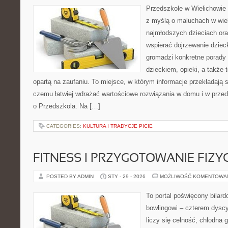
Przedszkole w Wielichowie 
z myślą o maluchach w wie
najmłodszych dzieciach oraz
wspierać dojrzewanie dzie
gromadzi konkretne porady
dzieckiem, opieki, a także 
opartą na zaufaniu. To miejsce, w którym informacje przekładają si
czemu łatwiej wdrażać wartościowe rozwiązania w domu i w przeds
o Przedszkola. Na […]
CATEGORIES:
KULTURA I TRADYCJE PICIE
FITNESS I PRZYGOTOWANIE FIZY
POSTED BY ADMIN
STY - 29 - 2026
MOŻLIWOŚĆ KOMENTOWA
To portal poświęcony bilard
bowlingowi – czterem dyscy
liczy się celność, chłodna 