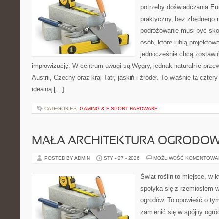
potrzeby doświadczania Eu
praktyczny, bez zbędnego n
podróżowanie musi być sko
osób, które lubią projektow
jednocześnie chcą zostawić
improwizację. W centrum uwagi są Węgry, jednak naturalnie przewi
Austrii, Czechy oraz kraj Tatr, jaskiń i źródeł. To właśnie ta czter
idealną […]
CATEGORIES:
GAMING & E-SPORT HARDWARE
MAŁA ARCHITEKTURA OGRODO
POSTED BY ADMIN
STY - 27 - 2026
MOŻLIWOŚĆ KOMENTOWA
Świat roślin to miejsce, w k
spotyka się z rzemiosłem w 
ogrodów. To opowieść o tym
zamienić się w spójny ogród,