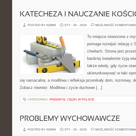
KATECHEZA I NAUCZANIE KOŚC
POSTED BY ADMIN
STY - 30 - 2026
MOŻLIWOŚĆ KOMENTOWA
To miejsce stworzone z myś
pomaga rozwijać relację z 
chwilach. Strona jest przes
bardziej świadomie żyją wiar
także wtedy, gdy życie stawi
ukierunkowywać w taki spo
się namacalna, a modlitwa i refleksja przenikały dom, rozmowy, de
Zobacz również: Modlitwa i życie duchowe […]
CATEGORIES:
PRZEMYSŁ CIĘŻKI W POLSCE
PROBLEMY WYCHOWAWCZE
POSTED BY ADMIN
STY - 29 - 2026
MOŻLIWOŚĆ KOMENTOWA