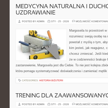
MEDYCYNA NATURALNA I DUCH
UZDRAWIANIE
POSTED BY ADMIN
STY - 25 - 2026
MOŻLIWOŚĆ KOMENTOWA
Margoseila to przestrzeń w 
rozumiesz swoją osobę na n
powstał z myślą o tym, aby
kim jesteś, jak reagujesz, 
chcesz zmierzać. Jeśli kie
że w codzienności brakuje
zastanowienie, Margoseila jest dla Ciebie. To nie jest kolejna zbi
która pomaga systematyzować doświadczenia i zamieniać mętlik
CATEGORIES:
HISTORIA BIŻUTERII
TRENING DLA ZAAWANSOWANY
POSTED BY ADMIN
STY - 25 - 2026
MOŻLIWOŚĆ KOMENTOWA