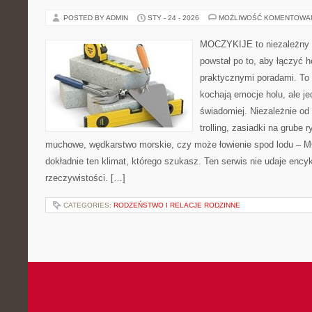
POSTED BY ADMIN
STY - 24 - 2026
MOŻLIWOŚĆ KOMENTOWA
MOCZYKIJE to niezależny po
powstał po to, aby łączyć 
praktycznymi poradami. To 
kochają emocje holu, ale j
świadomiej. Niezależnie od 
trolling, zasiadki na grube 
muchowe, wędkarstwo morskie, czy może łowienie spod lodu –
dokładnie ten klimat, którego szukasz. Ten serwis nie udaje ency
rzeczywistości. […]
CATEGORIES:
RODZEŃSTWO I RELACJE RODZINNE