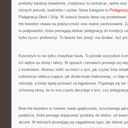
produkty bardziej świadomie, znajdziesz tu instrukcje, opinie or
różnych potrzeb, budżetów i stylów. Nowe kategorie to
Pielęgnacj
Pielęgnacja Dłoni i Stóp. W świecie beauty łatwo się przeładować
the boredom stawia na praktyczność oraz realne zastosowanie. Z
tu podpowiedzi, które pomagają dobrać pielęgnację do kondycji cer
trybu życia i preferencji. To beauty bez presji: ma działać, być p
Kosmetyki to nie tylko chwytliwe hasła. To przede wszystkim ko
ich wpływ na skórę i włosy. W opisach i tematach przewija się wię
z konkretem. Możesz trafić na treści o tym, jak czytać listę skła
substancje natłuszczające, jak działa kwas hialuronowy, co daje 
retinoidy, a kiedy lepiej postawić na łagodzenie. Pojawiają się te
ochronną skóry, bo to ona często decyduje o tym, czy pielęgnacj
Beat the boredom to również świat upiększania, rozumianego jak
podejście, które pomaga dopasować produkty do efektu: od świe
akcent. W tekstach przewijają się zagadnienia typu: jak dobrać po