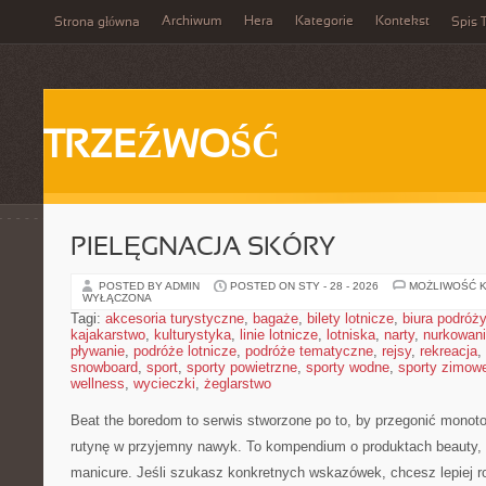
Archiwum
Hera
Kategorie
Kontekst
Strona główna
Spis T
TRZEŹWOŚĆ
PIELĘGNACJA SKÓRY
POSTED BY ADMIN
POSTED ON STY - 28 - 2026
MOŻLIWOŚĆ 
WYŁĄCZONA
Tagi:
akcesoria turystyczne
,
bagaże
,
bilety lotnicze
,
biura podróży
kajakarstwo
,
kulturystyka
,
linie lotnicze
,
lotniska
,
narty
,
nurkowan
pływanie
,
podróże lotnicze
,
podróże tematyczne
,
rejsy
,
rekreacja
,
snowboard
,
sport
,
sporty powietrzne
,
sporty wodne
,
sporty zimow
wellness
,
wycieczki
,
żeglarstwo
Beat the boredom to serwis stworzone po to, by przegonić monoto
rutynę w przyjemny nawyk. To kompendium o produktach beauty, 
manicure. Jeśli szukasz konkretnych wskazówek, chcesz lepiej r