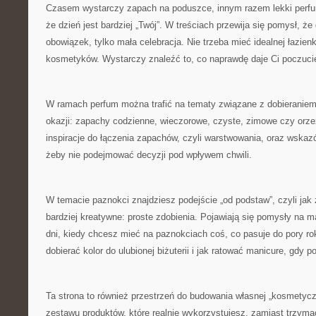
Czasem wystarczy zapach na poduszce, innym razem lekki perfum 
że dzień jest bardziej „Twój”. W treściach przewija się pomysł, że 
obowiązek, tylko mała celebracja. Nie trzeba mieć idealnej łazienki
kosmetyków. Wystarczy znaleźć to, co naprawdę daje Ci poczuci
W ramach perfum można trafić na tematy związane z dobieranie
okazji: zapachy codzienne, wieczorowe, czyste, zimowe czy orzeź
inspiracje do łączenia zapachów, czyli warstwowania, oraz wskaz
żeby nie podejmować decyzji pod wpływem chwili.
W temacie paznokci znajdziesz podejście „od podstaw”, czyli jak 
bardziej kreatywne: proste zdobienia. Pojawiają się pomysły na m
dni, kiedy chcesz mieć na paznokciach coś, co pasuje do pory ro
dobierać kolor do ulubionej biżuterii i jak ratować manicure, gdy p
Ta strona to również przestrzeń do budowania własnej „kosmetyczk
zestawu produktów, które realnie wykorzystujesz, zamiast trzymać