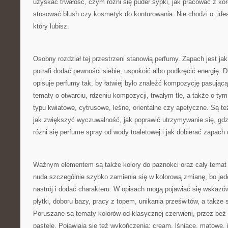
uzyskać trwałość, czym różni się puder sypki, jak pracować z kor
stosować blush czy kosmetyk do konturowania. Nie chodzi o „ideal
który lubisz.
Osobny rozdział tej przestrzeni stanowią perfumy. Zapach jest jak
potrafi dodać pewności siebie, uspokoić albo podkręcić energię. 
opisuje perfumy tak, by łatwiej było znaleźć kompozycję pasującą
tematy o otwarciu, rdzeniu kompozycji, trwałym tle, a także o tym
typu kwiatowe, cytrusowe, leśne, orientalne czy apetyczne. Są te
jak zwiększyć wyczuwalność, jak poprawić utrzymywanie się, gd
różni się perfume spray od wody toaletowej i jak dobierać zapach 
Ważnym elementem są także kolory do paznokci oraz cały temat st
nuda szczególnie szybko zamienia się w kolorową zmianę, bo jede
nastrój i dodać charakteru. W opisach mogą pojawiać się wskazó
płytki, doboru bazy, pracy z topem, unikania prześwitów, a takż
Poruszane są tematy kolorów od klasycznej czerwieni, przez beż i
pastele. Pojawiają się też wykończenia: cream, lśniące, matowe,