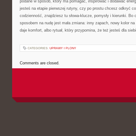
podane w sposób, który ma pomagać, inspirować i dodawać energii
jesteś na etapie pierwszej rutyny, czy po prostu chcesz odkryć 
codzienność, znajdziesz tu słowa-klucze, pomysły i kierunki. B
sposobem na nudę jest mała zmiana: inny zapach, nowy kolor na 
daje komfort, albo rytuał, który przypomina, że też jesteś dla si
CATEGORIES:
UPRAWY I PLONY
Comments are closed.