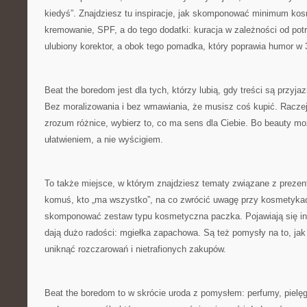
kiedyś”. Znajdziesz tu inspiracje, jak skomponować minimum kos
kremowanie, SPF, a do tego dodatki: kuracja w zależności od pot
ulubiony korektor, a obok tego pomadka, który poprawia humor w
Beat the boredom jest dla tych, którzy lubią, gdy treści są przyja
Bez moralizowania i bez wmawiania, że musisz coś kupić. Raczej
zrozum różnice, wybierz to, co ma sens dla Ciebie. Bo beauty 
ułatwieniem, a nie wyścigiem.
To także miejsce, w którym znajdziesz tematy związane z prezen
komuś, kto „ma wszystko”, na co zwrócić uwagę przy kosmetykach
skomponować zestaw typu kosmetyczna paczka. Pojawiają się insp
dają dużo radości: mgiełka zapachowa. Są też pomysły na to, jak
uniknąć rozczarowań i nietrafionych zakupów.
Beat the boredom to w skrócie uroda z pomysłem: perfumy, pielęg