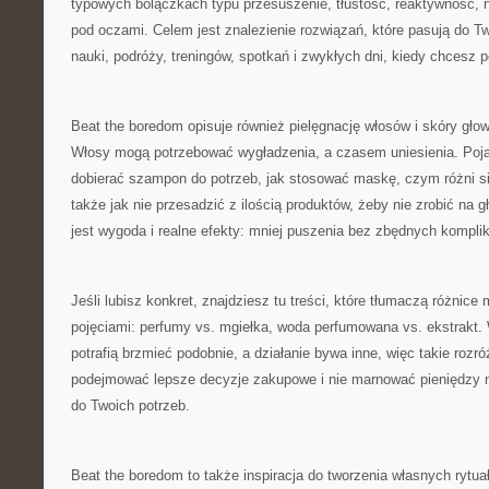
typowych bolączkach typu przesuszenie, tłustość, reaktywność, n
pod oczami. Celem jest znalezienie rozwiązań, które pasują do Tw
nauki, podróży, treningów, spotkań i zwykłych dni, kiedy chcesz p
Beat the boredom opisuje również pielęgnację włosów i skóry gł
Włosy mogą potrzebować wygładzenia, a czasem uniesienia. Pojaw
dobierać szampon do potrzeb, jak stosować maskę, czym różni si
także jak nie przesadzić z ilością produktów, żeby nie zrobić na
jest wygoda i realne efekty: mniej puszenia bez zbędnych komplik
Jeśli lubisz konkret, znajdziesz tu treści, które tłumaczą różnice
pojęciami: perfumy vs. mgiełka, woda perfumowana vs. ekstrakt.
potrafią brzmieć podobnie, a działanie bywa inne, więc takie rozr
podejmować lepsze decyzje zakupowe i nie marnować pieniędzy na
do Twoich potrzeb.
Beat the boredom to także inspiracja do tworzenia własnych rytu